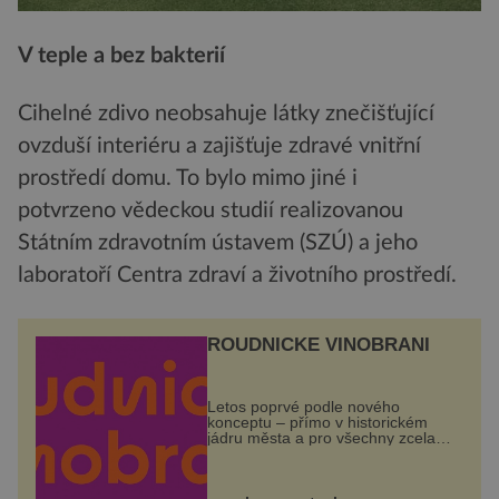
V teple a bez bakterií
Cihelné zdivo neobsahuje látky znečišťující
ovzduší interiéru a zajišťuje zdravé vnitřní
prostředí domu. To bylo mimo jiné i
potvrzeno vědeckou studií realizovanou
Státním zdravotním ústavem (SZÚ) a jeho
laboratoří Centra zdraví a životního prostředí.
ROUDNICKÉ VINOBRANÍ
Letos poprvé podle nového
konceptu – přímo v historickém
jádru města a pro všechny zcela
zdarma. Hlavní program se
odehraje na Karlově a Husově
náměstí. Návštěvníci se mohou těšit