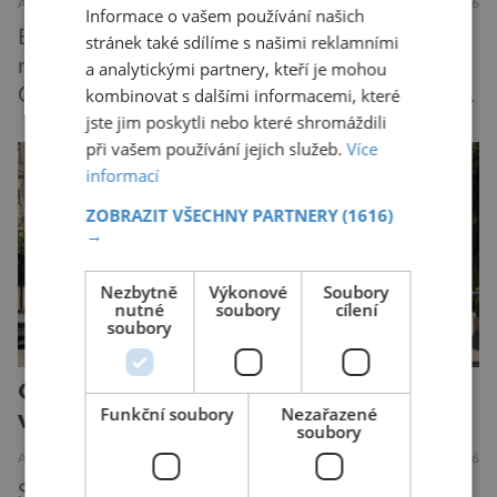
ARCHITEKTURA
HISTORIE
5.7.2026
Informace o vašem používání našich
Buddhismus vznikl v Indii, poté se tato filozofie
stránek také sdílíme s našimi reklamními
rozšířila do dalších oblastí Asie, především do
a analytickými partnery, kteří je mohou
Číny. Největší buddhistická stavba však nestojí
kombinovat s dalšími informacemi, které
jste jim poskytli nebo které shromáždili
ani v Říši středu, ani v bývalé perle britského
při vašem používání jejich služeb.
Více
impéria. Nalezneme jej na Jávě, exotickém
informací
ostrově, který patří Indonésii Velkolepý chrám
zvaný Borobudur vznikl někdy kolem roku 800.
ZOBRAZIT VŠECHNY PARTNERY
(1616)
→
Historici odhadují, že práce na chrámu […]
Nezbytně
Výkonové
Soubory
nutné
soubory
cílení
soubory
Ochrana měst před spalujícím
Funkční soubory
Nezařazené
vedrem
soubory
ARCHITEKTURA
ZAJÍMAVOSTI
23.6.2026
S rostoucími teplotami se odborníci stále více