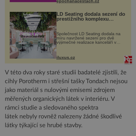
na víno, burčák, pes...
epochanacestach.cz
LD Seating dodala sezení do
prestižního komplexu
MediaCityUK v Salfordu
Společnost LD Seating dodala na
míru navržené sezení pro dvě
výjimečné realizace kanceláří v
areálu MediaCityUK v anglickém
Salfordu – konkrétně do budov Blue
Tower a Orange Tower. Komplex
iluxus.cz
budov Media...
V této dva roky staré studii badatelé zjistili, že
cihly Porotherm i střešní tašky Tondach nejsou
jako materiál s nulovými emisemi zdrojem
měřených organických látek v interiéru. V
rámci studie a sledovaného spektra
látek nebyly rovněž nalezeny žádné škodlivé
látky týkající se hrubé stavby.