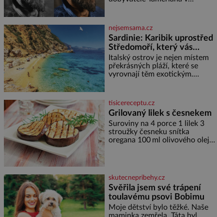
klidně a útulně. Předškolní věk
uzbeckém Samarkandu. O dva
je
dny později nacistické Německo
zahajuje operaci Barbarossa a
nejsemsama.cz
napadá Sovětský svaz. Shoda
Sardinie: Karibik uprostřed
dat je
Středomoří, který vás
okouzlí
Italský ostrov je nejen místem
překrásných pláží, které se
vyrovnají těm exotickým.
Najdete na něm i spousty
zajímavostí k objevování.
Fascinující stará malebná
tisicereceptu.cz
městečka či třeba dechberoucí
Grilovaný lilek s česnekem
útesy. Druhý největší italský
Suroviny na 4 porce 1 lilek 3
ostrov o velikosti přibližně
stroužky česneku snítka
jedné třetiny České republiky
oregana 100 ml olivového oleje
vás ohromí nejen svými plážemi
sůl Postup Na mírně rozpálený
s bílým pískem jako v Karibiku,
gril nebo do grilovací hliníkové
ale i divokou krajinou, také
misky narovnejte nasucho
bohatou historií i
kolečka lilku.
luxusem.Zjistěte,
skutecnepribehy.cz
Svěřila jsem své trápení
toulavému psovi Bobimu
Moje dětství bylo těžké. Naše
maminka zemřela. Táta byl