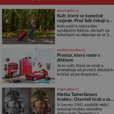
epochaplus.cz
Kufr, který se konečně
rozjede. Proč lidé čekají na
kolečka téměř pět tisíc let?
Kolo patří k nejstarším
vynálezům lidstva, ale kufr na
kolečkách se objevuje až ve 20.
století. Po tisíce let lidé vláčejí
těžká zavazadla v rukou, na
zádech nebo je nakládají na
rezidenceonline.cz
povozy. Stačí přitom jediný
Prostor, který roste s
nápad, připevnit ke kufru
dítětem
kolečka. Jenže právě ten nikdo
dlouho nedostane. Až jednou se
Je to svět, který se vyvíjí a
na letišti ozve věta, která změní
proměňuje od prvních dětských
krůčků až po dospívání.
Správně navržený pokoj
podporuje bezpečí, kreativitu,
soustředění i odpočinek a
enigmaplus.cz
reaguje na každou etapu života
Kletba Tamerlánovy
a specifické potřeby dítěte. Pro
hrobky: Otevřeli hrob a za
nejmenší je klíčová
dva dny začala invaze do
jednoduchost, měkkost a
V červnu 1941 sovětští vědci
bezpečí, proto by pokoj
SSSR. Náhoda, nebo
otevírají hrobku slavného
miminka měl působit především
dobyvatele Tamerlána v
varování?