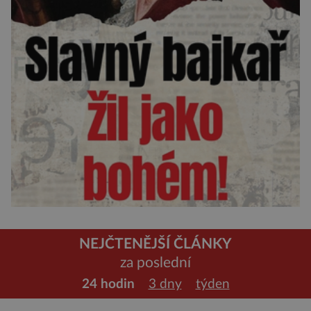
NEJČTENĚJŠÍ ČLÁNKY
za poslední
24 hodin
3 dny
týden