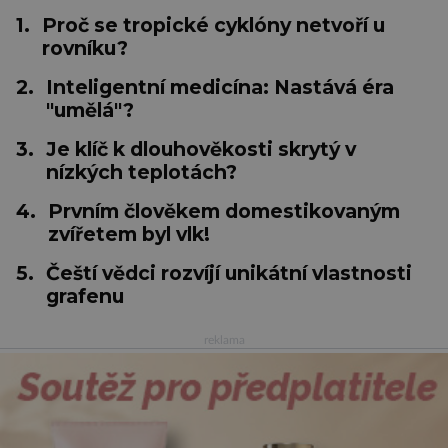
1.
Proč se tropické cyklóny netvoří u
rovníku?
2.
Inteligentní medicína: Nastává éra
"umělá"?
3.
Je klíč k dlouhověkosti skrytý v
nízkých teplotách?
4.
Prvním člověkem domestikovaným
zvířetem byl vlk!
5.
Čeští vědci rozvíjí unikátní vlastnosti
grafenu
reklama