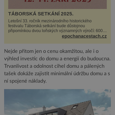
TÁBORSKÁ SETKÁNÍ 2025.
Letošní 33. ročník mezinárodního historického
festivalu Táborská setkání bude důstojnou
připomínkou dvou loňských významných výročí: 600
let od úmrtí nikdy v poli neporaženého hejtmana Jana
epochanacestach.cz
Žižky z Tr...
Nejde přitom jen o cenu okamžitou, ale i o
výhled investic do domu a energií do budoucna.
Trvanlivost a odolnost cihel domu a pálených
tašek dokáže zajistit minimální údržbu domu a s
ní spojené náklady.