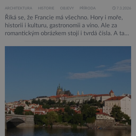
ARCHITEKTURA
HISTORIE
OBJEVY
PŘÍRODA
7.3.2026
Říká se, že Francie má všechno. Hory i moře,
historii i kulturu, gastronomii a víno. Ale za
romantickým obrázkem stojí i tvrdá čísla. A ta
jsou ohromující. Představte si zemi jako
obrovskou scénu. Každý rok na ni vstoupí sto
milionů lidí. Někteří hledají umění. Jiní
gastronomii. Další hory nebo moře. Francie si v
roce 2025 […]