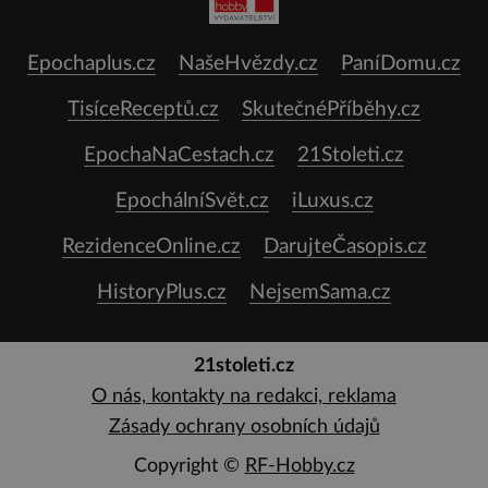
Epochaplus.cz
NašeHvězdy.cz
PaníDomu.cz
TisíceReceptů.cz
SkutečnéPříběhy.cz
EpochaNaCestach.cz
21Stoleti.cz
EpochálníSvět.cz
iLuxus.cz
RezidenceOnline.cz
DarujteČasopis.cz
HistoryPlus.cz
NejsemSama.cz
21stoleti.cz
O nás, kontakty na redakci, reklama
Zásady ochrany osobních údajů
Copyright ©
RF-Hobby.cz