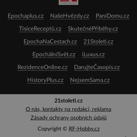
Epochaplus.cz
NašeHvězdy.cz
PaníDomu.cz
TisíceReceptů.cz
SkutečnéPříběhy.cz
EpochaNaCestach.cz
21Stoleti.cz
EpochálníSvět.cz
iLuxus.cz
RezidenceOnline.cz
DarujteČasopis.cz
HistoryPlus.cz
NejsemSama.cz
21stoleti.cz
O nás, kontakty na redakci, reklama
Zásady ochrany osobních údajů
Copyright ©
RF-Hobby.cz