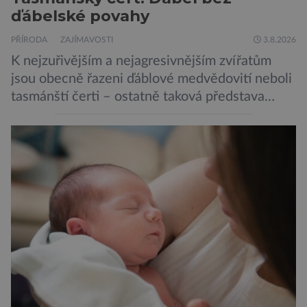
ďábelské povahy
PŘÍRODA
ZAJÍMAVOSTI
3.8.2026
K nejzuřivějším a nejagresivnějším zvířatům
jsou obecně řazeni ďáblové medvědovití neboli
tasmánští čerti – ostatně taková představa
vyplývá i z jejich názvu. Tito největší draví
vačnatci, vyskytující se dnes již výhradně na
ostrově Tasmánie, si však takovou nálepku
vůbec nezaslouží. Fakticky se totiž spíše než o
zákeřné a nebezpečné vzteklouny jedná o
plaché živočichy. Velikostně […]