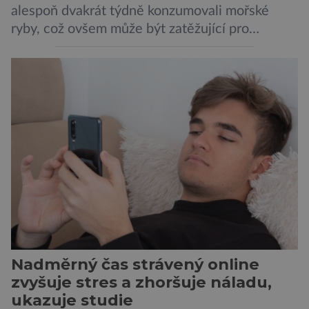
alespoň dvakrát týdně konzumovali mořské
ryby, což ovšem může být zatěžující pro
peněženku. Dobrou zprávou je, že hvězdou
doporučení se nyní staly konzervované
sardinky, které si může dovolit opravdu každý
„Místo toho, aby poskytovaly izolované
mononutrienty, jsou rybí konzervy kompletní
potravinou,“ říká nutriční specialista Colin
Robertson a zdůrazňuje […]
Nadměrný čas strávený online
zvyšuje stres a zhoršuje náladu,
ukazuje studie