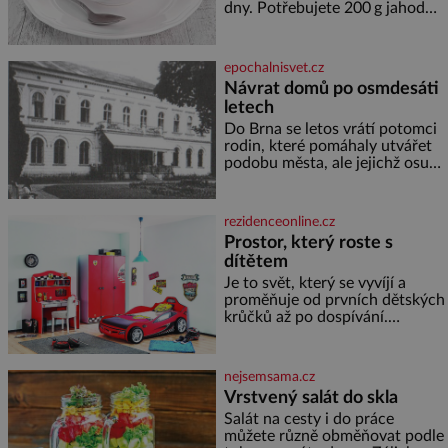
koupání. Stačí se však podívat
dny. Potřebujete 200 g jahod
600 g žlutého melounu 100 ml
sladkého dezertního vína 50 g
cukru krystal 1 lžíci medu 200 g
epochalnisvet.cz
zakysané sm
Návrat domů po osmdesáti
letech
Do Brna se letos vrátí potomci
rodin, které pomáhaly utvářet
podobu města, ale jejichž osudy
dramaticky přerušila druhá
světová válka. Příběhy rodů
Placzek, Löw-Beer, Fuhrmann,
rezidenceonline.cz
Kohn a Stiassni se stanou
Prostor, který roste s
jednou z hlavních
dítětem
dramaturgických linií festivalu
židovské kultury ŠTETL FEST
Je to svět, který se vyvíjí a
2026. Některé návraty nejsou
proměňuje od prvních dětských
jednoduché. Místa, která si
krůčků až po dospívání.
člověk pamatuje z rodinných
Správně navržený pokoj
vyprávění, už dávno
podporuje bezpečí, kreativitu,
soustředění i odpočinek a
nejsemsama.cz
reaguje na každou etapu života
Vrstvený salát do skla
a specifické potřeby dítěte. Pro
Salát na cesty i do práce
nejmenší je klíčová
můžete různě obměňovat podle
jednoduchost, měkkost a