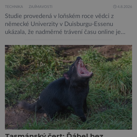
TECHNIKA
ZAJÍMAVOSTI
4.8.2026
Studie provedená v loňském roce vědci z
německé Univerzity v Duisburgu-Essenu
ukázala, že nadměrné trávení času online je
spojeno s vyšší úrovní stresu, horší náladou a
vede k zanedbávání dalších aktivit. Zúčastnilo
se jí 900 dospělých Němců, kteří uvedli, že se v
posledním roce alespoň jednou zapojili do hraní
her, sledování pornografie, sledování sociálních
sítí […]
Tasmánský čert: Ďábel bez