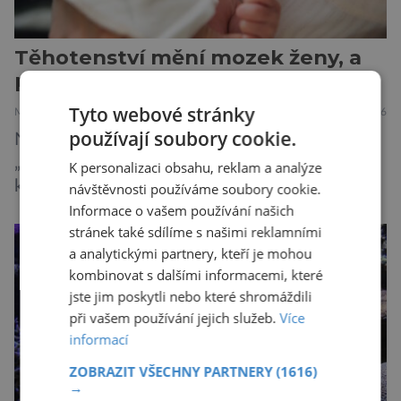
Těhotenství mění mozek ženy, a
pokaždé jinak!
Tyto webové stránky
MEDICÍNA
ZAJÍMAVOSTI
31.7.2026
používají soubory cookie.
Novopečené matky často popisují boj s
„mozkovou mlhou“, kdy se potýkají s výpadky
K personalizaci obsahu, reklam a analýze
krátkodobé paměti, roztržitostí, problémy se
návštěvnosti používáme soubory cookie.
vyjádřit či neschopností udržet pozornost. Tyto
Informace o vašem používání našich
stránek také sdílíme s našimi reklamními
obtíže byly dlouhou dobu připisovány
a analytickými partnery, kteří je mohou
nedostatku spánku a stresu při péči o
kombinovat s dalšími informacemi, které
novorozence. Nyní se však ukazuje, že za tím
jste jim poskytli nebo které shromáždili
stojí změny v mozku vyvolané těhotenstvím!
při vašem používání jejich služeb.
Více
Poporodní mozková mlha, v angličtině […]
informací
ZOBRAZIT VŠECHNY PARTNERY
(1616)
→