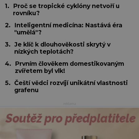
1.
Proč se tropické cyklóny netvoří u
rovníku?
2.
Inteligentní medicína: Nastává éra
"umělá"?
3.
Je klíč k dlouhověkosti skrytý v
nízkých teplotách?
4.
Prvním člověkem domestikovaným
zvířetem byl vlk!
5.
Čeští vědci rozvíjí unikátní vlastnosti
grafenu
reklama