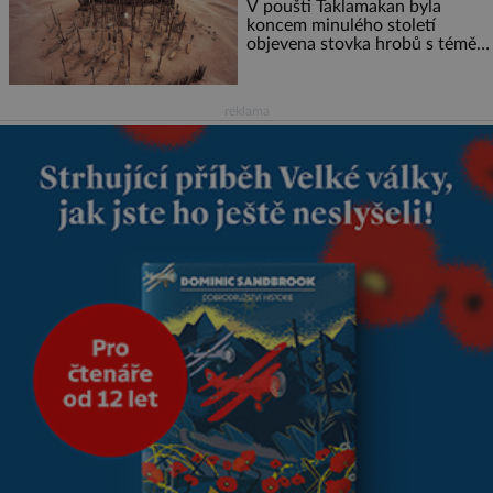
V poušti Taklamakan byla
koncem minulého století
objevena stovka hrobů s téměř
netknutými mumiemi. Všichni
mrtví byli pohřbeni s úctou a
četnými milodary. Asi nejvíc
reklama
přitom vědce zaujal hrob
tříměsíčního chlapečka s
modrou filcovou čapkou, z níž
se draly blonďaté vlásky. Fakt,
že jsou těla dávných lidí
nesmírně dobře zachovalá,
přičítají odborníci zdejším
klimatickým podmínkám.
Sucho, prosolené písky a
extrémně