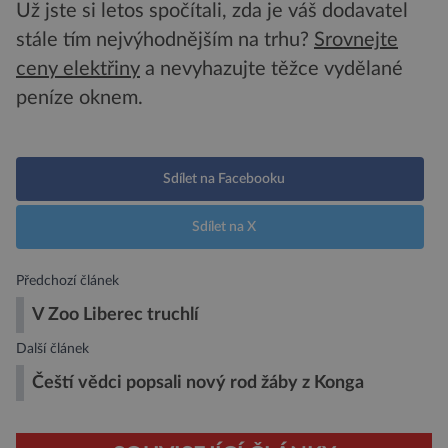
Už jste si letos spočítali, zda je váš dodavatel
stále tím nejvýhodnějším na trhu?
Srovnejte
ceny elektřiny
a nevyhazujte těžce vydělané
peníze oknem.
Sdílet na Facebooku
Sdílet na X
Předchozí článek
V Zoo Liberec truchlí
Další článek
Čeští vědci popsali nový rod žáby z Konga