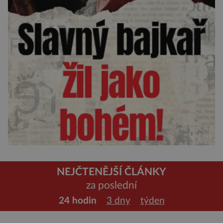
NEJČTENĚJŠÍ ČLÁNKY
za poslední
24 hodin
3 dny
týden