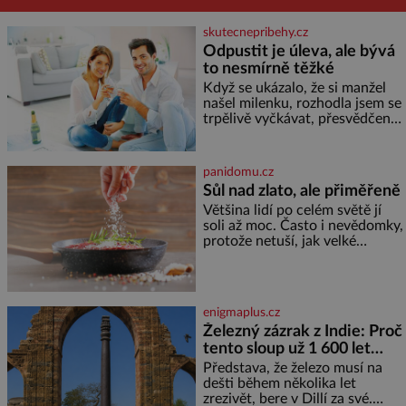
skutecnepribehy.cz
Odpustit je úleva, ale bývá
to nesmírně těžké
Když se ukázalo, že si manžel
našel milenku, rozhodla jsem se
trpělivě vyčkávat, přesvědčena,
že se dříve či později vrátí k
rodině. Možná je to jedna z
nejtěžších věcí na světě. Ale
panidomu.cz
každý, kdo s tím má nějaké
Sůl nad zlato, ale přiměřeně
zkušenosti, se zapřísahá, že
Většina lidí po celém světě jí
pokud odpustíte, znatelně se
soli až moc. Často i nevědomky,
vám uleví. Když se ke mně
protože netuší, jak velké
doneslo, že si manžel pořídil
množství se jí skrývá v
milenku,
průmyslově vyráběných
potravinách, dokonce i těch
sladkých. Sůl je zdravá Ale v
enigmaplus.cz
ani ne třetinovém množství, než
Železný zázrak z Indie: Proč
je pro většinu populace běžné.
tento sloup už 1 600 let
Její základní složky– sodík a
chlór – jsou zásadní pro
nezná rez?
Představa, že železo musí na
správné hospodaření
dešti během několika let
zrezivět, bere v Dillí za své.