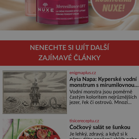
NENECHTE SI UJÍT DALŠÍ
ZAJÍMAVÉ ČLÁNKY
enigmaplus.cz
Ayia Napa: Kyperské vodní
monstrum s mírumilovnou
povahou
Vodní monstra jsou poměrně
častým koloritem nejrůznějších
jezer, řek či ostrovů. Mnozí
skeptici to přikládají hlavně
snaze dané místo zviditelnit a
přitáhnout k němu pozornost
tisicereceptu.cz
záhadám nakloněných turi
Čočkový salát se šunkou
Je lehký, zdravý, a když si k