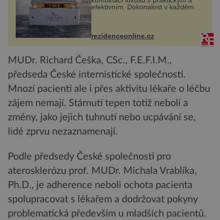
kombinací luxusu s praktickým a
efektivním. Dokonalost v každém
detailu představuje značka Fendi
Casa, kterou byly vybaveny její
paluby. Monacký přístav nabízí
každoročn...
rezidenceonline.cz
MUDr. Richard Češka, CSc., F.E.F.I.M.,
předseda České internistické společnosti.
Mnozí pacienti ale i přes aktivitu lékaře o léčbu
zájem nemají. Stárnutí tepen totiž nebolí a
změny, jako jejich tuhnutí nebo ucpávání se,
lidé zprvu nezaznamenají.
Podle předsedy České společnosti pro
aterosklerózu prof. MUDr. Michala Vrablíka,
Ph.D., je adherence neboli ochota pacienta
spolupracovat s lékařem a dodržovat pokyny
problematická především u mladších pacientů.