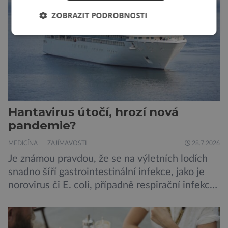
například cystické fibrózy, […]
ZOBRAZIT PODROBNOSTI
Hantavirus útočí, hrozí nová
pandemie?
MEDICÍNA
ZAJÍMAVOSTI
28.7.2026
Je známou pravdou, že se na výletních lodích
snadno šíří gastrointestinální infekce, jako je
norovirus či E. coli, případně respirační infekce,
jak tomu bylo na počátku pandemie covidu.
Ovšem slyšet o prvním ohnisku hantaviru na
výletní lodi bylo znepokojivé i pro odborníky.