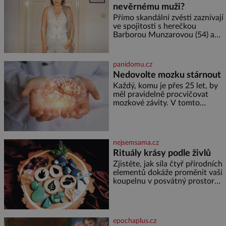
nevěrnému muži?
se spojí s dalšími desítkami tisíc
příslušnic svého včelstva,
Přímo skandální zvěsti zaznívají
vznikne jeden z
ve spojitosti s herečkou
nejdokonalejších organismů
Barborou Munzarovou (54) a
hercem Martinem Trnavským
(56). Munzarová měla být totiž
viděna s jakýmsi sympaťákem, s
panidomu.cz
nímž se velmi družně, až d
Nedovolte mozku stárnout
Každý, komu je přes 25 let, by
měl pravidelně procvičovat
mozkové závity. V tomto
období se totiž začíná
zhoršovat paměť. Možná máte
problém vzpomenout si na
jméno kolegy z práce. Nebo
nejsemsama.cz
marně v paměti lovíte název
Rituály krásy podle živlů
knížky, kterou jste nedávno
přečetli. Je to opravdu tak, s
Zjistěte, jak síla čtyř přírodních
věkem jako kdyby se paměť
elementů dokáže proměnit vaši
rozhodla stávkovat. Cvičte
koupelnu v posvátný prostor
pro omlazení těla i zklidnění
unavené mysli. Jak pečovat o
pleť a tělo v souladu s
hvězdami? Každá z nás v sobě
epochaplus.cz
nese otisk vesmíru, který se