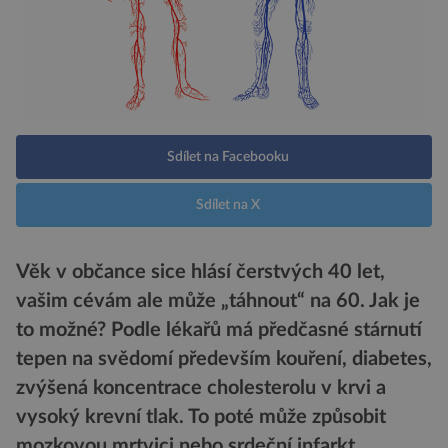
Sdílet na Facebooku
Sdílet na X
Věk v občance sice hlásí čerstvých 40 let,
vašim cévám ale může „táhnout“ na 60. Jak je
to možné? Podle lékařů má předčasné stárnutí
tepen na svědomí především kouření, diabetes,
zvýšená koncentrace cholesterolu v krvi a
vysoký krevní tlak. To poté může způsobit
mozkovou mrtvici nebo srdeční infarkt.