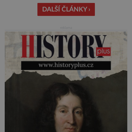
Nejnovější průzkumy ukazují, že za to lidé, kteří
chodí chronicky pozdě, možná úplně nemohou.
DALŠÍ ČLÁNKY ›
Jaké jsou nejčastější příčiny nedochvilnosti? A
dá se s ní bojovat? […]
reklama