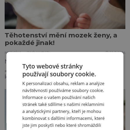
Těhotenství mění mozek ženy, a
pokaždé jinak!
MEDICÍNA
ZAJÍMAVOSTI
31.7.2026
Novopečené matky často popisují boj s
Tyto webové stránky
„mozkovou mlhou“, kdy se potýkají s výpadky
používají soubory cookie.
krátkodobé paměti, roztržitostí, problémy se
K personalizaci obsahu, reklam a analýze
vyjádřit či neschopností udržet pozornost. Tyto
návštěvnosti používáme soubory cookie.
obtíže byly dlouhou dobu připisovány
Informace o vašem používání našich
nedostatku spánku a stresu při péči o
stránek také sdílíme s našimi reklamními
novorozence. Nyní se však ukazuje, že za tím
a analytickými partnery, kteří je mohou
stojí změny v mozku vyvolané těhotenstvím!
kombinovat s dalšími informacemi, které
Poporodní mozková mlha, v angličtině […]
jste jim poskytli nebo které shromáždili