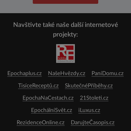
Navštivte také naše další internetové
projekty:
Epochaplus.cz
NašeHvězdy.cz
PaníDomu.cz
TisíceReceptů.cz
SkutečnéPříběhy.cz
EpochaNaCestach.cz
21Stoleti.cz
EpochálníSvět.cz
iLuxus.cz
RezidenceOnline.cz
DarujteČasopis.cz