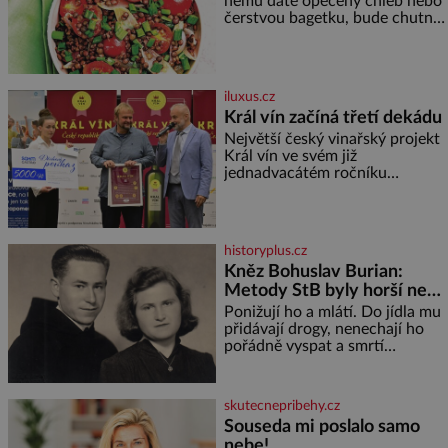
němu dáte opečený chléb nebo
čerstvou bagetku, bude chutnat
jedna báseň. Suroviny 250 g
vaší oblíbené čočky 150 g
cherry rajčátek 1 velká červená
cibule 2 lžíce
iluxus.cz
Král vín začíná třetí dekádu
Největší český vinařský projekt
Král vín ve svém již
jednadvacátém ročníku
představil nejlepší domácí vína.
Ta vybírala odborná porota z
celkem 1260 vzorků od 157
vinařů. Král vín, který se – i pře
historyplus.cz
Kněz Bohuslav Burian:
Metody StB byly horší než
gestapácké trýznění
Ponižují ho a mlátí. Do jídla mu
přidávají drogy, nenechají ho
pořádně vyspat a smrtí
vyhrožují i jeho nejbližším.
Burian kruté týrání nevydrží a
estébákům podepíše všechno,
skutecnepribehy.cz
co po něm chtějí. Svým
Souseda mi poslalo samo
podpisem jim potvrdí také to, že
nebe!