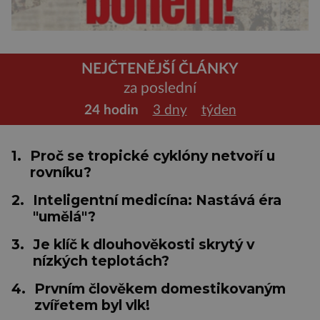
NEJČTENĚJŠÍ ČLÁNKY
za poslední
24 hodin
3 dny
týden
1.
Proč se tropické cyklóny netvoří u
rovníku?
2.
Inteligentní medicína: Nastává éra
"umělá"?
3.
Je klíč k dlouhověkosti skrytý v
nízkých teplotách?
4.
Prvním člověkem domestikovaným
zvířetem byl vlk!