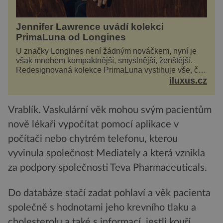
Jennifer Lawrence uvádí kolekci
PrimaLuna od Longines
U značky Longines není žádným nováčkem, nyní je
však mnohem kompaktnější, smyslnější, ženštější.
Redesignovaná kolekce PrimaLuna vystihuje vše, čím
je značka Longines dnes a čím byla i před sto
iluxus.cz
dvacet...
Vrablík. Vaskulární věk mohou svým pacientům
nově lékaři vypočítat pomocí aplikace v
počítači nebo chytrém telefonu, kterou
vyvinula společnost Mediately a která vznikla
za podpory společnosti Teva Pharmaceuticals.
Do databáze stačí zadat pohlaví a věk pacienta
společně s hodnotami jeho krevního tlaku a
cholesterolu a také s informací, jestli kouří,