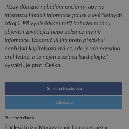
„
Vždy důrazně nabádám pacienty, aby na
internetu hledali informace pouze z ověřitelných
zdrojů. Při vyhledávání totiž bohužel mohou
objevit i zavádějící nebo dokonce mylné
informace. Doporučuji jim proto přečíst si
například kapitolyozdravi.cz, kde je vše popsáno
přehledně, a to nejen z oblasti kardiologie,
“
vysvětluje prof. Češka.
Sdílet na Facebooku
Sdílet na X
Předchozí článek
V lesích jižní Moravy je víc housenek než v