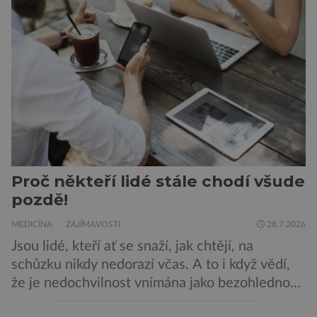
Zdá se, že nebezpečí bylo prozatím zažehnáno.
Máme se bát nové pandemie? Hantavirus […]
Proč někteří lidé stále chodí všude
pozdě!
MEDICÍNA
ZAJÍMAVOSTI
28.7.2026
Jsou lidé, kteří ať se snaží, jak chtějí, na
schůzku nikdy nedorazí včas. A to i když vědí,
že je nedochvilnost vnímána jako bezohlednost
či projev nedostatečné úcty k protistraně.