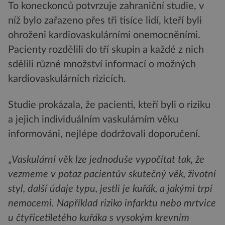
To koneckonců potvrzuje zahraniční studie, v
níž bylo zařazeno přes tři tisíce lidí, kteří byli
ohroženi kardiovaskulárními onemocněními.
Pacienty rozdělili do tří skupin a každé z nich
sdělili různé množství informací o možných
kardiovaskulárních rizicích.
Studie prokázala, že pacienti, kteří byli o riziku
a jejich individuálním vaskulárním věku
informováni, nejlépe dodržovali doporučení.
„
Vaskulární věk lze jednoduše vypočítat tak, že
vezmeme v potaz pacientův skutečný věk, životní
styl, další údaje typu, jestli je kuřák, a jakými trpí
nemocemi. Například riziko infarktu nebo mrtvice
u čtyřicetiletého kuřáka s vysokým krevním