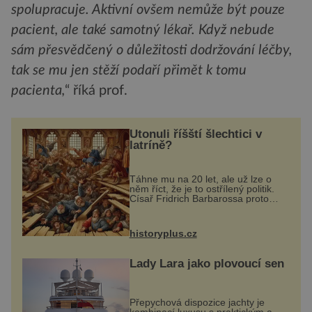
spolupracuje. Aktivní ovšem nemůže být pouze
pacient, ale také samotný lékař. Když nebude
sám přesvědčený o důležitosti dodržování léčby,
tak se mu jen stěží podaří přimět k tomu
pacienta,
“ říká prof.
Utonuli říšští šlechtici v
latríně?
Táhne mu na 20 let, ale už lze o
něm říct, že je to ostřílený politik.
Císař Fridrich Barbarossa proto
posílá svého syna a dědice
Jindřicha VI. do Erfurtu, aby se stal
prostředníkem při řešení sporu m...
historyplus.cz
Lady Lara jako plovoucí sen
Přepychová dispozice jachty je