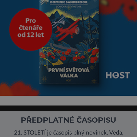
PŘEDPLATNÉ ČASOPISU
21. STOLETÍ je časopis plný novinek. Věda,