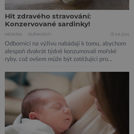
Hit zdravého stravování:
Konzervované sardinky!
MEDICÍNA
ZAJÍMAVOSTI
4.8.2026
Odborníci na výživu nabádají k tomu, abychom
alespoň dvakrát týdně konzumovali mořské
ryby, což ovšem může být zatěžující pro
peněženku. Dobrou zprávou je, že hvězdou
doporučení se nyní staly konzervované
sardinky, které si může dovolit opravdu každý
„Místo toho, aby poskytovaly izolované
mononutrienty, jsou rybí konzervy kompletní
potravinou,“ říká nutriční specialista Colin
Robertson a zdůrazňuje […]