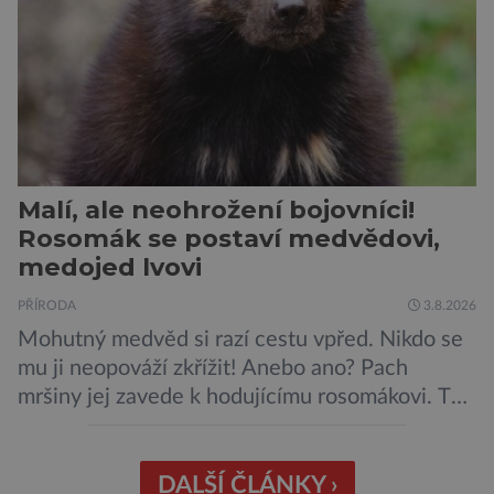
plaché živočichy. Velikostně […]
Malí, ale neohrožení bojovníci!
Rosomák se postaví medvědovi,
medojed lvovi
PŘÍRODA
3.8.2026
Mohutný medvěd si razí cestu vpřed. Nikdo se
mu ji neopováží zkřížit! Anebo ano? Pach
mršiny jej zavede k hodujícímu rosomákovi. Ten
se ale před ním nechystá ustoupit. Ačkoli
velikostní rozdíl mezi nimi je značný, statečná
„lasice“ je odhodlána bránit svou kořist.
DALŠÍ ČLÁNKY ›