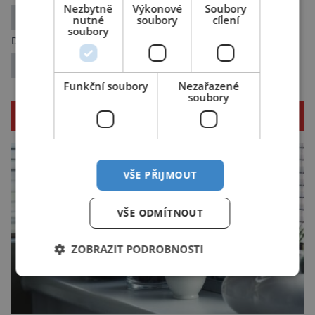
Nezbytně
Výkonové
Soubory
Digitální ilustrace zachycující přírodu
nutné
soubory
cílení
soubory
Další článek
Perseverance vyrazí na svou cestu
Funkční soubory
Nezařazené
soubory
SOUVISEJÍCÍ ČLÁNKY
VŠE PŘIJMOUT
VŠE ODMÍTNOUT
ZOBRAZIT PODROBNOSTI