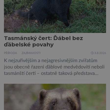
Tasmánský čert: Ďábel bez
ďábelské povahy
PŘÍRODA
ZAJÍMAVOSTI
3.8.2026
K nejzuřivějším a nejagresivnějším zvířatům
jsou obecně řazeni ďáblové medvědovití neboli
tasmánští čerti – ostatně taková představa
vyplývá i z jejich názvu. Tito největší draví
vačnatci, vyskytující se dnes již výhradně na
ostrově Tasmánie, si však takovou nálepku
vůbec nezaslouží. Fakticky se totiž spíše než o
zákeřné a nebezpečné vzteklouny jedná o