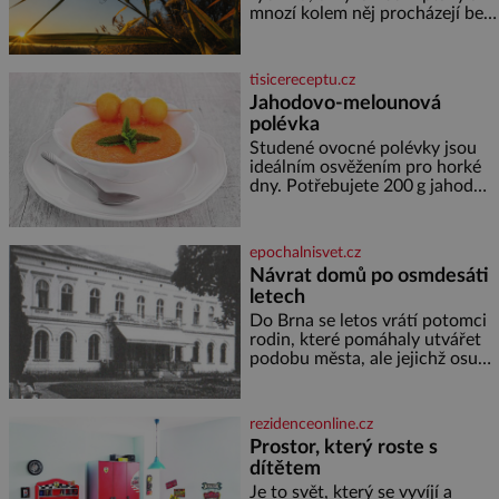
poznáváním památek ve
mnozí kolem něj procházejí bez
Velkých Losinách nebo v
povšimnutí. Přesto právě rákos
termálním
pomáhal stavět domy, vyrábět
lodě, zapisovat první texty a
tisicereceptu.cz
inspiroval řadu pověstí. Tato
Jahodovo-melounová
skromná, ale užitečná rostlina
polévka
provází člověka už tisíce let.
Většina lidí vnímá rákos jen jako
Studené ovocné polévky jsou
obyčejnou kulisu letního
ideálním osvěžením pro horké
koupání. Stačí se však podívat
dny. Potřebujete 200 g jahod
600 g žlutého melounu 100 ml
sladkého dezertního vína 50 g
cukru krystal 1 lžíci medu 200 g
epochalnisvet.cz
zakysané sm
Návrat domů po osmdesáti
letech
Do Brna se letos vrátí potomci
rodin, které pomáhaly utvářet
podobu města, ale jejichž osudy
dramaticky přerušila druhá
světová válka. Příběhy rodů
Placzek, Löw-Beer, Fuhrmann,
rezidenceonline.cz
Kohn a Stiassni se stanou
Prostor, který roste s
jednou z hlavních
dítětem
dramaturgických linií festivalu
židovské kultury ŠTETL FEST
Je to svět, který se vyvíjí a