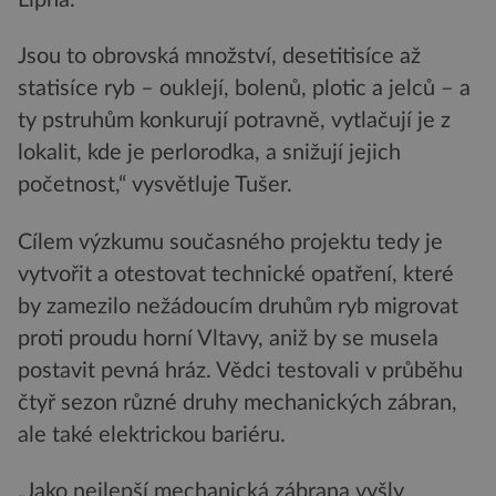
Jsou to obrovská množství, desetitisíce až
statisíce ryb – ouklejí, bolenů, plotic a jelců – a
ty pstruhům konkurují potravně, vytlačují je z
lokalit, kde je perlorodka, a snižují jejich
početnost,“ vysvětluje Tušer.
Cílem výzkumu současného projektu tedy je
vytvořit a otestovat technické opatření, které
by zamezilo nežádoucím druhům ryb migrovat
proti proudu horní Vltavy, aniž by se musela
postavit pevná hráz. Vědci testovali v průběhu
čtyř sezon různé druhy mechanických zábran,
ale také elektrickou bariéru.
„Jako nejlepší mechanická zábrana vyšly