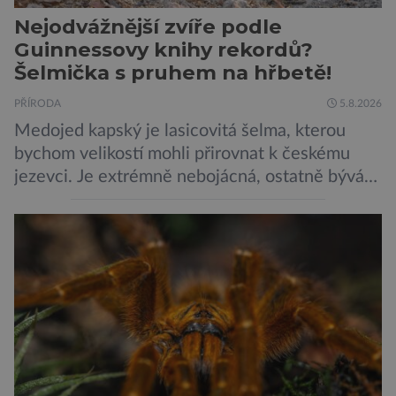
Nejodvážnější zvíře podle
Guinnessovy knihy rekordů?
Šelmička s pruhem na hřbetě!
PŘÍRODA
5.8.2026
Medojed kapský je lasicovitá šelma, kterou
bychom velikostí mohli přirovnat k českému
jezevci. Je extrémně nebojácná, ostatně bývá
označována za nejodvážnější zvíře vůbec. V
této souvislosti je dokonce zapsána do
Guinnessovy knihy rekordů. Navzdory svému
názvu nežije pouze v jižní Africe, ale domovem
je mu valná část černého kontinentu a
vyskytuje se rovněž v oblastech […]