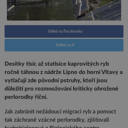
Sdílet na Facebooku
Sdílet na X
Desítky tisíc až statisíce kaprovitých ryb
ročně táhnou z nádrže Lipno do horní Vltavy a
vytlačují zde původní pstruhy, kteří jsou
důležití pro rozmnožování kriticky ohrožené
perlorodky říční.
Jak zabránit nežádoucí migraci ryb a pomoct
tak záchraně vzácné perlorodky, zjišťovali