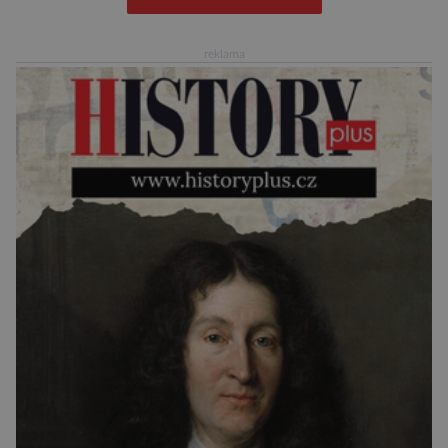
Nedosahují nijak impozantní velikosti, jde spíše
o menší šelmy. Svou houževnatostí, bojovností
reklama
a […]