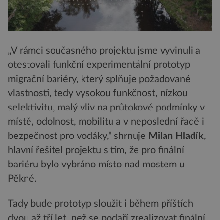
„V rámci současného projektu jsme vyvinuli a
otestovali funkční experimentální prototyp
migrační bariéry, který splňuje požadované
vlastnosti, tedy vysokou funkčnost, nízkou
selektivitu, malý vliv na průtokové podmínky v
místě, odolnost, mobilitu a v neposlední řadě i
bezpečnost pro vodáky,“ shrnuje
Milan Hladík
,
hlavní řešitel projektu s tím, že pro finální
bariéru bylo vybráno místo nad mostem u
Pěkné.
Tady bude prototyp sloužit i během příštích
dvou až tří let, než se podaří zrealizovat finální