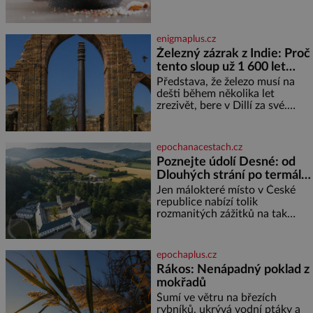
průmyslově vyráběných
potravinách, dokonce i těch
sladkých. Sůl je zdravá Ale v
enigmaplus.cz
ani ne třetinovém množství, než
Železný zázrak z Indie: Proč
je pro většinu populace běžné.
tento sloup už 1 600 let
Její základní složky– sodík a
chlór – jsou zásadní pro
nezná rez?
Představa, že železo musí na
správné hospodaření
dešti během několika let
zrezivět, bere v Dillí za své.
Uprostřed komplexu Qutb stojí
více než sedm metrů vysoký
železný sloup, který už přibližně
epochanacestach.cz
1 600 let odolává počasí
Poznejte údolí Desné: od
Dlouhých strání po termální
prameny
Jen málokteré místo v České
republice nabízí tolik
rozmanitých zážitků na tak
malém území jako údolí řeky
Desné v srdci Jeseníků. Během
jediného dne můžete
epochaplus.cz
nahlédnout do útrob jedné z
Rákos: Nenápadný poklad z
nejvýznamnějších vodních
mokřadů
elektráren v Evropě, vydat se na
horské hřebeny, projet se na
Šumí ve větru na březích
koloběžce a den zakončit
rybníků, ukrývá vodní ptáky a