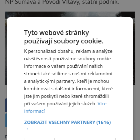
NP Šumava a Povodí Vltavy, státní podnik.
Tyto webové stránky
používají soubory cookie.
K personalizaci obsahu, reklam a analýze
návštěvnosti používáme soubory cookie.
Informace o vašem používání našich
stránek také sdílíme s našimi reklamními
a analytickými partnery, kteří je mohou
kombinovat s dalšími informacemi, které
jste jim poskytli nebo které shromáždili
při vašem používání jejich služeb.
Více
Sdílet na Facebooku
informací
Sdílet na X
ZOBRAZIT VŠECHNY PARTNERY
(1616)
→
Předchozí článek