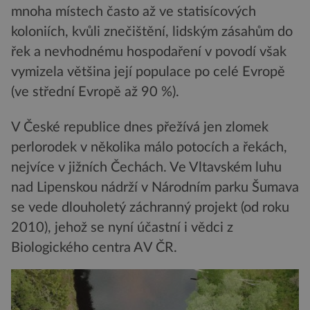
mnoha místech často až ve statisícových
koloniích, kvůli znečištění, lidským zásahům do
řek a nevhodnému hospodaření v povodí však
vymizela většina její populace po celé Evropě
(ve střední Evropě až 90 %).
V České republice dnes přežívá jen zlomek
perlorodek v několika málo potocích a řekách,
nejvíce v jižních Čechách. Ve Vltavském luhu
nad Lipenskou nádrží v Národním parku Šumava
se vede dlouholetý záchranný projekt (od roku
2010), jehož se nyní účastní i vědci z
Biologického centra AV ČR.