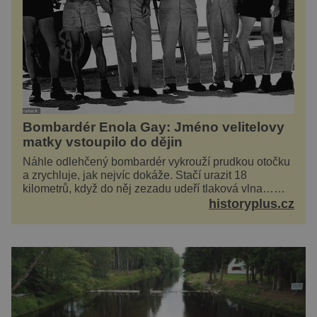
Bombardér Enola Gay: Jméno velitelovy
matky vstoupilo do dějin
Náhle odlehčený bombardér vykrouží prudkou otočku
a zrychluje, jak nejvíc dokáže. Stačí urazit 18
kilometrů, když do něj zezadu udeří tlaková vlna…
Americké rozhodnutí svrhnout ničivou jadernou
historyplus.cz
bombu ...