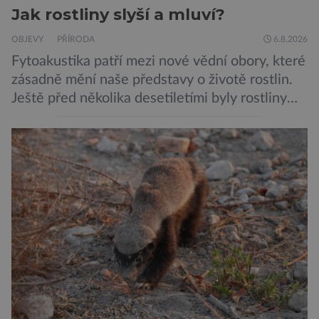
Jak rostliny slyší a mluví?
OBJEVY
PŘÍRODA
6.8.2026
Fytoakustika patří mezi nové vědní obory, které
zásadně mění naše představy o životě rostlin.
Ještě před několika desetiletími byly rostliny
považovány za tiché a pasivní organismy, které
pouze reagují na změny prostředí. Moderní
výzkum však ukazuje, že skutečnost je mnohem
zajímavější. Rostliny totiž dokážou své okolí
vnímat prostřednictvím mechanických podnětů
a samy také vydávají zvuky […]