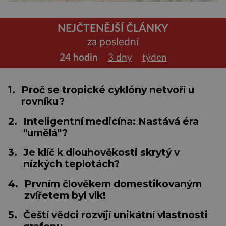
NEJČTENĚJŠÍ ČLÁNKY
za poslední
24 hodin
3 dny
týden
1.
Proč se tropické cyklóny netvoří u
rovníku?
2.
Inteligentní medicína: Nastává éra
"umělá"?
3.
Je klíč k dlouhověkosti skrytý v
nízkých teplotách?
4.
Prvním člověkem domestikovaným
zvířetem byl vlk!
5.
Čeští vědci rozvíjí unikátní vlastnosti