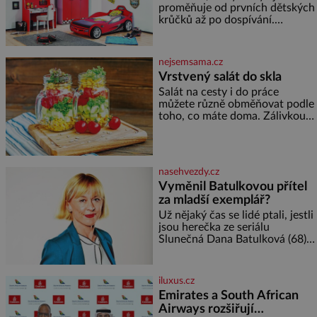
2026. Některé návraty nejsou
proměňuje od prvních dětských
jednoduché. Místa, která si
krůčků až po dospívání.
člověk pamatuje z rodinných
Správně navržený pokoj
vyprávění, už dávno
podporuje bezpečí, kreativitu,
soustředění i odpočinek a
nejsemsama.cz
reaguje na každou etapu života
Vrstvený salát do skla
a specifické potřeby dítěte. Pro
Salát na cesty i do práce
nejmenší je klíčová
můžete různě obměňovat podle
jednoduchost, měkkost a
toho, co máte doma. Zálivkou
bezpečí, proto by pokoj
ho zalijte až těsně před
miminka měl působit především
podáváním, aby zeleninu
klidně a útulně. Předškolní věk
nerozmočila. Na 2 porce
je
potřebujete: ✿ 1/4 ledového
nasehvezdy.cz
nebo jiného salátu (římský salát,
Vyměnil Batulkovou přítel
polníček…) ✿ 1 malá konzerva
za mladší exemplář?
kukuřice ✿ ½ okurky ✿ 2
rajčata Zálivka: ✿ 4 lžíce
Už nějaký čas se lidé ptali, jestli
olivového oleje ✿ 1 lžíci
jsou herečka ze seriálu
citronové šťávy ✿ ½ stroužku
Slunečná Dana Batulková (68) a
její partner, režisér Ondřej Zajíc
(56), ještě vůbec spolu. Herečka
od sebe přítele od samého
iluxus.cz
začátku odhán
Emirates a South African
Airways rozšiřují