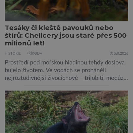
Tesáky či kleště pavouků nebo
štírů: Chelicery jsou staré přes 500
milionů let!
HISTORIE
PŘÍRODA
5.8.2026
Prostředí pod mořskou hladinou tehdy doslova
bujelo životem. Ve vodách se proháněli
nejroztodivnější živočichové – trilobiti, medúzy
či hlavonožci. V dávném kambriu žil také
prazvláštní stonožce podobný tvor, který měl
zárodky zbraní typických pro dnešní pavouky.
Pavouci, štíři či klíšťata jsou členovci patřící do
skupiny klepítkatců. Vyznačují se takzvanými
chelicerami, které u nich představují právě […]