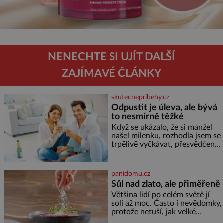
NENECHTE SI UJÍT DALŠÍ
ZAJÍMAVÉ ČLÁNKY
skutecnepribehy.cz
Odpustit je úleva, ale bývá
to nesmírně těžké
Když se ukázalo, že si manžel
našel milenku, rozhodla jsem se
trpělivě vyčkávat, přesvědčena,
že se dříve či později vrátí k
rodině. Možná je to jedna z
nejtěžších věcí na světě. Ale
panidomu.cz
každý, kdo s tím má nějaké
Sůl nad zlato, ale přiměřeně
zkušenosti, se zapřísahá, že
Většina lidí po celém světě jí
pokud odpustíte, znatelně se
soli až moc. Často i nevědomky,
vám uleví. Když se ke mně
protože netuší, jak velké
doneslo, že si manžel pořídil
množství se jí skrývá v
milenku,