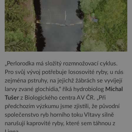
„Perlorodka má složitý rozmnožovací cyklus.
Pro svůj vývoj potřebuje lososovité ryby, u nás
zejména pstruhy, na jejichž žábrách se vyvíjejí
larvy zvané glochidia,“ říká hydrobiolog
Michal
Tušer
z Biologického centra AV ČR. „Při
předchozím výzkumu jsme zjistili, že původní
společenstvo ryb horního toku Vltavy silně
narušují kaprovité ryby, které sem táhnou z
Lipna.