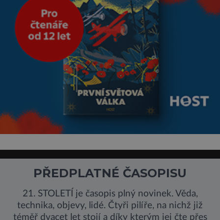
PŘEDPLATNÉ ČASOPISU
21. STOLETÍ je časopis plný novinek. Věda,
technika, objevy, lidé. Čtyři pilíře, na nichž již
téměř dvacet let stojí a díky kterým jej čte přes