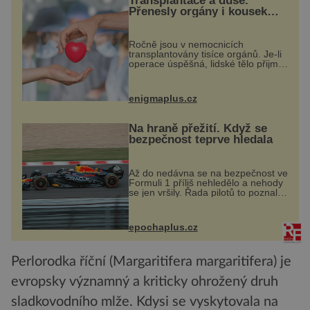
Transplantace a duše.
Přenesly orgány i kousek
osobnosti dárce?
Ročně jsou v nemocnicích
transplantovány tisíce orgánů. Je-li
operace úspěšná, lidské tělo přijme
darovaný orgán za své a pacient
může vést plnohodnotný život. Ale
co když při transplantaci
enigmaplus.cz
nepřijímám...
Na hraně přežití. Když se
bezpečnost teprve hledala
Až do nedávna se na bezpečnost ve
Formuli 1 příliš nehledělo a nehody
se jen vršily. Řada pilotů to poznala
na vlastní kůži, často s trvalými
následky nebo bohužel i ztrátou
života. Dnes nepochopiteln...
epochaplus.cz
Perlorodka říční (Margaritifera margaritifera) je
evropsky významný a kriticky ohrožený druh
sladkovodního mlže. Kdysi se vyskytovala na