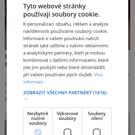
její zdroj je […]
Tyto webové stránky
používají soubory cookie.
K personalizaci obsahu, reklam a analýze
návštěvnosti používáme soubory cookie.
Informace o vašem používání našich
stránek také sdílíme s našimi reklamními
a analytickými partnery, kteří je mohou
Harry Potter: The Exhibition.
kombinovat s dalšími informacemi, které
Neplecha zahájena…
jste jim poskytli nebo které shromáždili
při vašem používání jejich služeb.
Více
ZAJÍMAVOSTI
6.8.2026
informací
Pražské Letňany se na půl roku proměnily v
malý kus kouzelnického světa. Výstava Harry
ZOBRAZIT VŠECHNY PARTNERY
(1616)
→
Potter™: The Exhibition přivezla do Česka
originální filmové kostýmy a rekvizity,
Nezbytně
Výkonové
Soubory
Bradavice, Hagridovu chýši i učebny, ve
nutné
soubory
cílení
soubory
kterých si můžete zkusit kouzla na vlastní kůži.
Nechte tedy mudlovské starosti přede dveřmi.