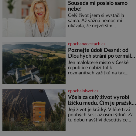
Souseda mi poslalo samo
podpisem jim potvrdí také to, že
nebe!
na něj během výslechů nikdo
nevyvíjel fyzický ani psychický
Celý život jsem si vystačila
nátlak. Syn brněnského řezníka
sama. Až vážná nemoc mi
chce být knězem a
ukázala, že největším
bohatstvím nejsou peníze ani
vlastní byt, ale člověk, který je
ochotný podat pomocnou ruku.
epochanacestach.cz
Vždycky jsem byla spíš
Poznejte údolí Desné: od
samotářka. Nepotřebovala jsem
Dlouhých strání po termální
kolem sebe partu kamarádek
prameny
ani partnera. Stačily mi knihy,
Jen málokteré místo v České
práce a hlavně klid. Hned po
republice nabízí tolik
studiích jsem odešla z rodného
rozmanitých zážitků na tak
města,
malém území jako údolí řeky
Desné v srdci Jeseníků. Během
jediného dne můžete
epochalnisvet.cz
nahlédnout do útrob jedné z
Včela za celý život vyrobí
nejvýznamnějších vodních
lžičku medu. Čím je pražský
elektráren v Evropě, vydat se na
med ze střech tak ceněný?
horské hřebeny, projet se na
Její život je krátký. V létě trvá
koloběžce a den zakončit
pouhých šest až osm týdnů. Za
poznáváním památek ve
tu dobu navštíví desetitisíce
Velkých Losinách nebo v
květů, nalétá stovky kilometrů a
termálním
vyrobí přibližně devět gramů
medu – zhruba jednu čajovou