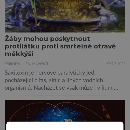
Žáby mohou poskytnout
protilátku proti smrtelné otravě
měkkýši
PŘÍRODA
ZAJÍMAVOSTI
7.8.2026
Saxitoxin je nervově paralytický jed,
pocházející z řas, sinic a jiných vodních
organismů. Nacházet se však může i v lidmi
konzumovaných mlžích, jako jsou ústřice nebo
slávky. K příznakům otravy patří paralýza
dýchacích cest, dojít však může až k udušení.
Dosud proti tomuto jedu neexistovala
protilátka, nyní ji zřejmě vědci objevili, ovšem