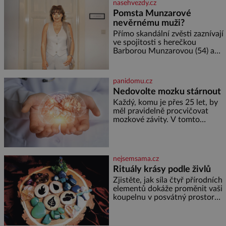
nasehvezdy.cz
lžičku. Sama o sobě se může
Pomsta Munzarové
zdát bezvýznamná. Teprve když
nevěrnému muži?
se spojí s dalšími desítkami tisíc
příslušnic svého včelstva,
Přímo skandální zvěsti zaznívají
vznikne jeden z
ve spojitosti s herečkou
nejdokonalejších organismů
Barborou Munzarovou (54) a
hercem Martinem Trnavským
(56). Munzarová měla být totiž
viděna s jakýmsi sympaťákem, s
panidomu.cz
nímž se velmi družně, až d
Nedovolte mozku stárnout
Každý, komu je přes 25 let, by
měl pravidelně procvičovat
mozkové závity. V tomto
období se totiž začíná
zhoršovat paměť. Možná máte
problém vzpomenout si na
jméno kolegy z práce. Nebo
nejsemsama.cz
marně v paměti lovíte název
Rituály krásy podle živlů
knížky, kterou jste nedávno
přečetli. Je to opravdu tak, s
Zjistěte, jak síla čtyř přírodních
věkem jako kdyby se paměť
elementů dokáže proměnit vaši
rozhodla stávkovat. Cvičte
koupelnu v posvátný prostor
pro omlazení těla i zklidnění
unavené mysli. Jak pečovat o
pleť a tělo v souladu s