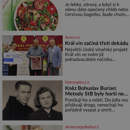
Je lehký, zdravý, a když si k
němu dáte opečený chléb nebo
čerstvou bagetku, bude chutnat
jedna báseň. Suroviny 250 g
vaší oblíbené čočky 150 g
cherry rajčátek 1 velká červená
cibule 2 lžíce
iluxus.cz
Král vín začíná třetí dekádu
Největší český vinařský projekt
Král vín ve svém již
jednadvacátém ročníku
představil nejlepší domácí vína.
Ta vybírala odborná porota z
celkem 1260 vzorků od 157
vinařů. Král vín, který se – i pře
historyplus.cz
Kněz Bohuslav Burian:
Metody StB byly horší než
gestapácké trýznění
Ponižují ho a mlátí. Do jídla mu
přidávají drogy, nenechají ho
pořádně vyspat a smrtí
vyhrožují i jeho nejbližším.
Burian kruté týrání nevydrží a
estébákům podepíše všechno,
skutecnepribehy.cz
co po něm chtějí. Svým