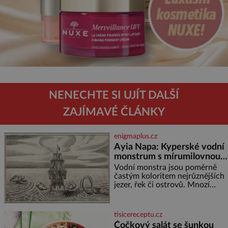
NENECHTE SI UJÍT DALŠÍ
ZAJÍMAVÉ ČLÁNKY
enigmaplus.cz
Ayia Napa: Kyperské vodní
monstrum s mírumilovnou
povahou
Vodní monstra jsou poměrně
častým koloritem nejrůznějších
jezer, řek či ostrovů. Mnozí
skeptici to přikládají hlavně
snaze dané místo zviditelnit a
přitáhnout k němu pozornost
tisicereceptu.cz
záhadám nakloněných turi
Čočkový salát se šunkou