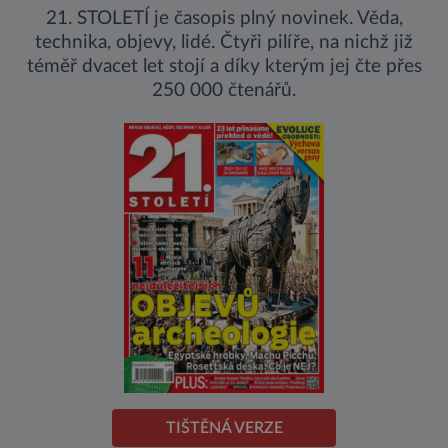
21. STOLETÍ je časopis plný novinek. Věda,
technika, objevy, lidé. Čtyři pilíře, na nichž již
téměř dvacet let stojí a díky kterým jej čte přes
250 000 čtenářů.
TIŠTĚNÁ VERZE