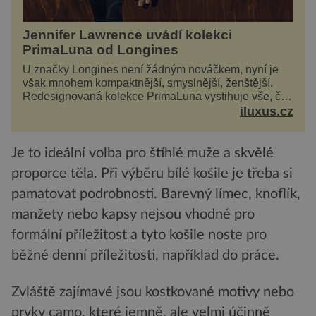
Jennifer Lawrence uvádí kolekci
PrimaLuna od Longines
U značky Longines není žádným nováčkem, nyní je
však mnohem kompaktnější, smyslnější, ženštější.
Redesignovaná kolekce PrimaLuna vystihuje vše, čím
je značka Longines dnes a čím byla i před sto
iluxus.cz
dvacet...
Je to ideální volba pro štíhlé muže a skvělé
proporce těla. Při výběru bílé košile je třeba si
pamatovat podrobnosti. Barevný límec, knoflík,
manžety nebo kapsy nejsou vhodné pro
formální příležitost a tyto košile noste pro
běžné denní příležitosti, například do práce.
Zvláště zajímavé jsou kostkované motivy nebo
prvky camo, které jemně, ale velmi účinně