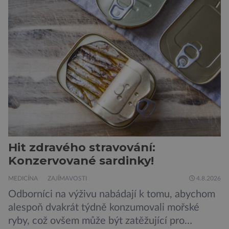
vojáků v permanentní pohotovosti. A pak je tu
Donald Kendall, generální ředitel společnosti
PepsiCo, který se v květnu roku 1989 stává
admirálem flotily, jež čítá sedmnáct […]
Hit zdravého stravování:
Konzervované sardinky!
MEDICÍNA
ZAJÍMAVOSTI
4.8.2026
Odborníci na výživu nabádají k tomu, abychom
alespoň dvakrát týdně konzumovali mořské
ryby, což ovšem může být zatěžující pro