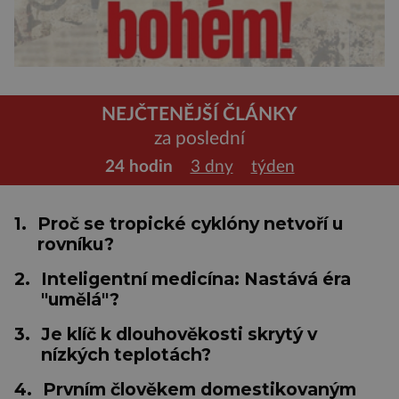
NEJČTENĚJŠÍ ČLÁNKY
za poslední
24 hodin
3 dny
týden
1.
Proč se tropické cyklóny netvoří u
rovníku?
2.
Inteligentní medicína: Nastává éra
"umělá"?
3.
Je klíč k dlouhověkosti skrytý v
nízkých teplotách?
4.
Prvním člověkem domestikovaným