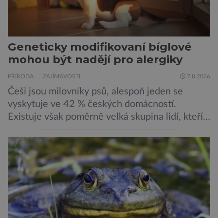
Geneticky modifikovaní bíglové
mohou být nadějí pro alergiky
PŘÍRODA
ZAJÍMAVOSTI
7.8.2026
Češi jsou milovníky psů, alespoň jeden se
vyskytuje ve 42 % českých domácností.
Existuje však poměrně velká skupina lidí, kteří
by si psa rádi pořídili, ale nemohou, protože
jsou alergičtí. Jejich imunitní systém
přecitlivěle reaguje na proteiny obsažené v
psích slinách, potu, moči a šupinkách kůže,
zachycených v srsti. Vědci nyní geneticky
upravili psy, aby […]