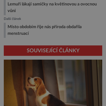
Lemuři lákají samičky na květinovou a ovocnou
vůni
Další článek
Místo obdobím říje nás příroda obdařila
menstruací
SOUVISEJÍCÍ ČLÁNKY