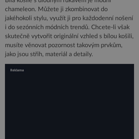
Bílá košile s dlouhým rukávem je módní
chameleon. Můžete ji zkombinovat do
jakéhokoli stylu, využít ji pro každodenní nošení
i do sezónních módních trendů. Chcete-li však
skutečně vytvořit originální vzhled s bílou košili,
musíte věnovat pozornost takovým prvkům,
jako jsou střih, materiál a detaily.
Reklama