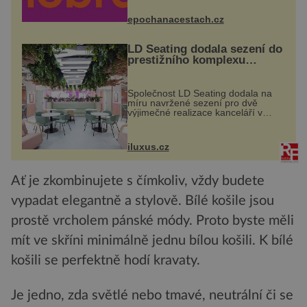
náměstí. Návštěvníci se mohou těšit
na víno, burčák, pes...
epochanacestach.cz
LD Seating dodala sezení do
prestižního komplexu
MediaCityUK v Salfordu
Společnost LD Seating dodala na
míru navržené sezení pro dvě
výjimečné realizace kanceláří v
areálu MediaCityUK v anglickém
Salfordu – konkrétně do budov Blue
Tower a Orange Tower. Komplex
iluxus.cz
budov Media...
Ať je zkombinujete s čímkoliv, vždy budete
vypadat elegantně a stylově. Bílé košile jsou
prostě vrcholem pánské módy. Proto byste měli
mít ve skříni minimálně jednu bílou košili. K bílé
košili se perfektně hodí kravaty.
Je jedno, zda světlé nebo tmavé, neutrální či se