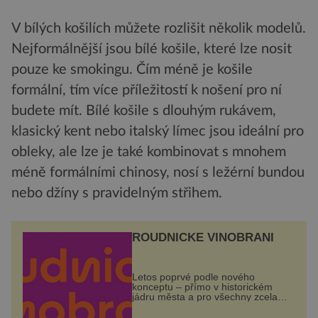
V bílých košilích můžete rozlišit několik modelů.
Nejformálnější jsou bílé košile, které lze nosit
pouze ke smokingu. Čím méně je košile
formální, tím více příležitostí k nošení pro ní
budete mít. Bílé košile s dlouhým rukávem,
klasický kent nebo italský límec jsou ideální pro
obleky, ale lze je také kombinovat s mnohem
méně formálními chinosy, nosí s ležérní bundou
nebo džíny s pravidelným střihem.
ROUDNICKÉ VINOBRANÍ
Letos poprvé podle nového
konceptu – přímo v historickém
jádru města a pro všechny zcela
zdarma. Hlavní program se
odehraje na Karlově a Husově