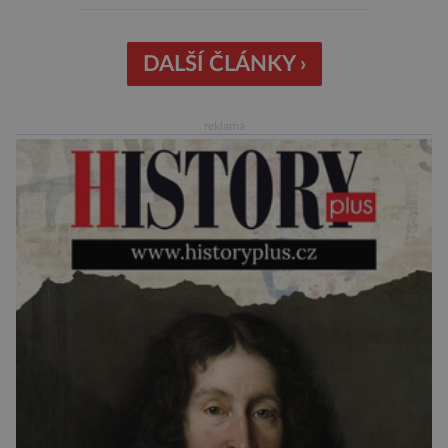
peněženku. Dobrou zprávou je, že hvězdou
doporučení se nyní staly konzervované
sardinky, které si může dovolit opravdu každý
DALŠÍ ČLÁNKY ›
„Místo toho, aby poskytovaly izolované
mononutrienty, jsou rybí konzervy kompletní
reklama
potravinou,“ říká nutriční specialista Colin
Robertson a zdůrazňuje […]