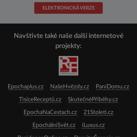
ELEKTRONICKÁ VERZE
Navštivte také naše další internetové
projekty:
Epochaplus.cz
NašeHvězdy.cz
PaníDomu.cz
TisíceReceptů.cz
SkutečnéPříběhy.cz
EpochaNaCestach.cz
21Stoleti.cz
EpochálníSvět.cz
iLuxus.cz