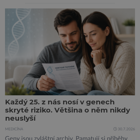
vyjádřit či neschopností udržet pozornost. Tyto
obtíže byly dlouhou dobu připisovány
nedostatku spánku a stresu při péči o
novorozence. Nyní se však ukazuje, že za tím
stojí změny v mozku vyvolané těhotenstvím!
Poporodní mozková mlha, v angličtině […]
Každý 25. z nás nosí v genech
skryté riziko. Většina o něm nikdy
neuslyší
MEDICÍNA
30.7.2026
Geny jsou zvláštní archiv. Pamatují si příběhy