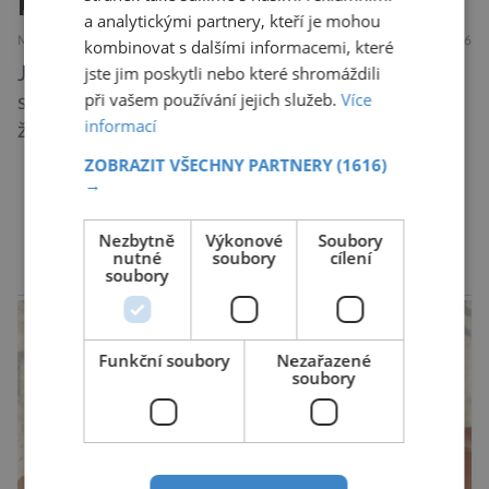
pozdě!
a analytickými partnery, kteří je mohou
MEDICÍNA
ZAJÍMAVOSTI
28.7.2026
kombinovat s dalšími informacemi, které
jste jim poskytli nebo které shromáždili
Jsou lidé, kteří ať se snaží, jak chtějí, na
při vašem používání jejich služeb.
Více
schůzku nikdy nedorazí včas. A to i když vědí,
informací
že je nedochvilnost vnímána jako bezohlednost
či projev nedostatečné úcty k protistraně.
ZOBRAZIT VŠECHNY PARTNERY
(1616)
→
Nejnovější průzkumy ukazují, že za to lidé, kteří
chodí chronicky pozdě, možná úplně nemohou.
DALŠÍ ČLÁNKY ›
Nezbytně
Výkonové
Soubory
Jaké jsou nejčastější příčiny nedochvilnosti? A
nutné
soubory
cílení
dá se s ní bojovat? […]
soubory
reklama
Funkční soubory
Nezařazené
soubory