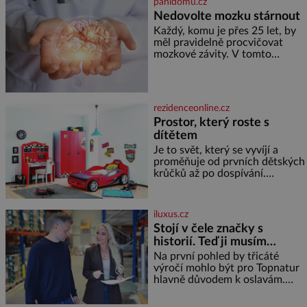
panidomu.cz
fantazii. Už odmalička milovala
Nedovolte mozku stárnout
svět pohádek. Každou chvilku
mi říkala, že se jí zdálo o
Každý, komu je přes 25 let, by
jednorožcích, krásných
měl pravidelně procvičovat
princeznách, statečných
mozkové závity. V tomto
rytířích a létajících dracích.
období se totiž začíná
zhoršovat paměť. Možná máte
problém vzpomenout si na
jméno kolegy z práce. Nebo
rezidenceonline.cz
marně v paměti lovíte název
Prostor, který roste s
knížky, kterou jste nedávno
dítětem
přečetli. Je to opravdu tak, s
věkem jako kdyby se paměť
Je to svět, který se vyvíjí a
rozhodla stávkovat. Cvičte
proměňuje od prvních dětských
krůčků až po dospívání.
Správně navržený pokoj
podporuje bezpečí, kreativitu,
soustředění i odpočinek a
iluxus.cz
reaguje na každou etapu života
Stojí v čele značky s
a specifické potřeby dítěte. Pro
historií. Teď ji musím
nejmenší je klíčová
připravit na dalších třicet
jednoduchost, měkkost a
Na první pohled by třicáté
bezpečí, proto by pokoj
let
výročí mohlo být pro Topnatur
miminka měl působit především
hlavně důvodem k oslavám.
klidně a útulně. Předškolní věk
Lucie Ticháčková ho ale vnímá
je
jinak, jako závazek i příležitost