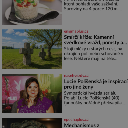
která pohladí vaše zažívání.
Suroviny na 4 porce 120 ml
kokosového mléka 30 g chia
semínek 1 lžíce medu Postup
Do misky či přímo do skleniček
nasypeme chia semí
enigmaplus.cz
Smírčí kříže: Kamenní
svědkové vražd, pomsty a
dávných vin
Stojí mlčky u starých cest, na
okrajích polí nebo schované v
lese. Některé mají na těle
vytesaný meč, jiné sekeru, v
dalším případě jde jen o prostý
kříž. Na první pohled vypadají
nasehvezdy.cz
jako zapomenuté nábo
Lucie Polišenská je inspirací
pro jiné ženy
Sympatická hvězda seriálu
Polabí Lucie Polišenská (40)
fanoušky pořádně překvapila.
Žena, která je známa svou
přirozeností a na okázalou
módu si příliš nepotrpí, se
epochaplus.cz
vůbec poprvé postavila před
Mechanismus z
objekti