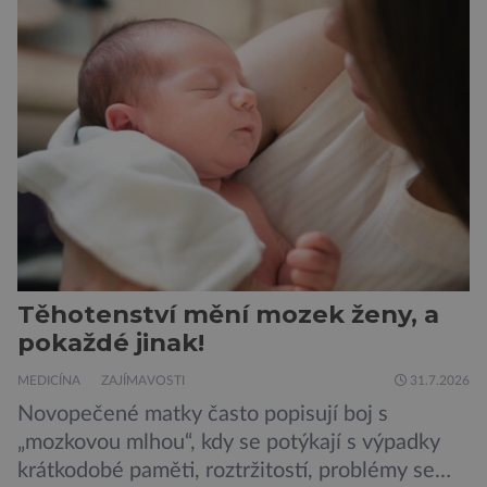
„Místo toho, aby poskytovaly izolované
mononutrienty, jsou rybí konzervy kompletní
potravinou,“ říká nutriční specialista Colin
Robertson a zdůrazňuje […]
Těhotenství mění mozek ženy, a
pokaždé jinak!
MEDICÍNA
ZAJÍMAVOSTI
31.7.2026
Novopečené matky často popisují boj s
„mozkovou mlhou“, kdy se potýkají s výpadky
krátkodobé paměti, roztržitostí, problémy se