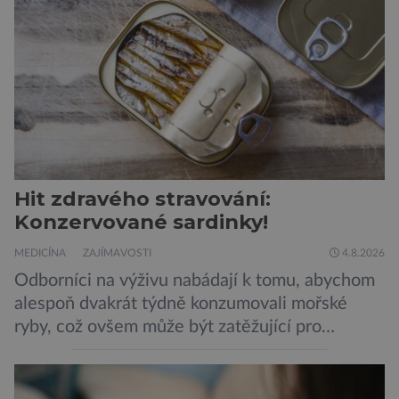
Hit zdravého stravování:
Konzervované sardinky!
MEDICÍNA
ZAJÍMAVOSTI
4.8.2026
Odborníci na výživu nabádají k tomu, abychom
alespoň dvakrát týdně konzumovali mořské
ryby, což ovšem může být zatěžující pro
peněženku. Dobrou zprávou je, že hvězdou
doporučení se nyní staly konzervované
sardinky, které si může dovolit opravdu každý