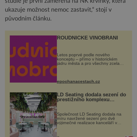
studie je první zaměřená na NK krvinky, která
ukazuje možnost nemoc zastavit,“ stojí v
původním článku.
ROUDNICKÉ VINOBRANÍ
Letos poprvé podle nového
konceptu – přímo v historickém
jádru města a pro všechny zcela
zdarma. Hlavní program se
odehraje na Karlově a Husově
náměstí. Návštěvníci se mohou těšit
na víno, burčák, pes...
epochanacestach.cz
LD Seating dodala sezení do
prestižního komplexu
MediaCityUK v Salfordu
Společnost LD Seating dodala na
míru navržené sezení pro dvě
výjimečné realizace kanceláří v
areálu MediaCityUK v anglickém
Salfordu – konkrétně do budov Blue
Tower a Orange Tower. Komplex