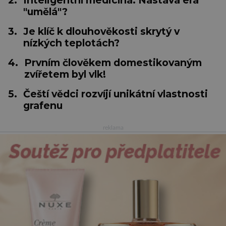
2.
Inteligentní medicína: Nastává éra
"umělá"?
3.
Je klíč k dlouhověkosti skrytý v
nízkých teplotách?
4.
Prvním člověkem domestikovaným
zvířetem byl vlk!
5.
Čeští vědci rozvíjí unikátní vlastnosti
grafenu
reklama