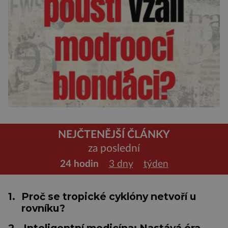
NEJČTENĚJŠÍ ČLÁNKY
za poslední
24 hodin
3 dny
týden
1.
Proč se tropické cyklóny netvoří u
rovníku?