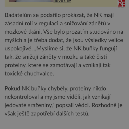
iluxus.cz
budov Media...
Badatelům se podařilo prokázat, že NK mají
zásadní roli v regulaci a snižování zánětů v
mozkové tkáni. Vše bylo prozatím studováno na
myších a je třeba dodat, že jsou výsledky velice
uspokojivé. „Myslíme si, že NK buňky fungují
tak, že snižují záněty v mozku a také čistí
proteiny, které se zamotávají a vznikají tak
toxické chuchvalce.
Pokud NK buňky chyběly, proteiny nikdo
nekontroloval a my jsme viděli, jak vznikají
jedovaté sraženiny,“ popsali vědci. Rozhodně je
však ještě zapotřebí dalších testů.