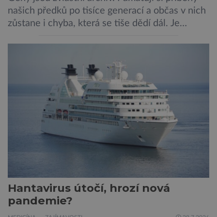
našich předků po tisíce generací a občas v nich
zůstane i chyba, která se tiše dědí dál. Je
nenápadná. Nepůsobí bolest ani únavu. Člověk
o ní nemusí vědět celý život. Přesto může
jednou rozhodnout o zdraví jeho dítěte. Právě
to je případ řady dědičných onemocnění,
například cystické fibrózy, […]
Hantavirus útočí, hrozí nová
pandemie?