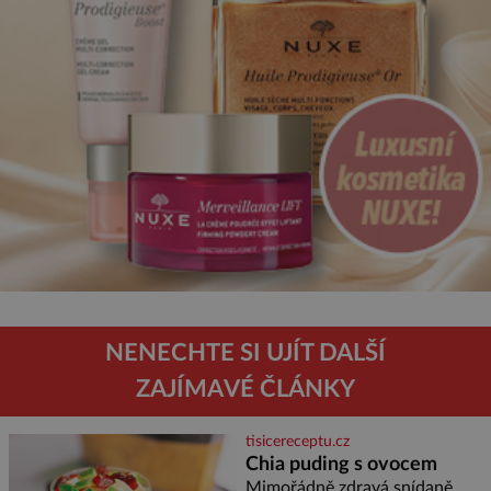
NENECHTE SI UJÍT DALŠÍ
ZAJÍMAVÉ ČLÁNKY
tisicereceptu.cz
Chia puding s ovocem
Mimořádně zdravá snídaně,