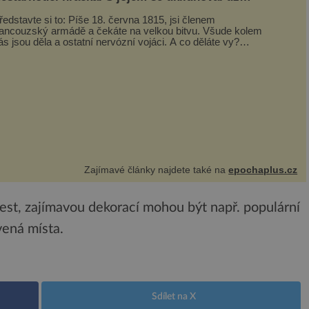
apoleon I. Bonaparte
ředstavte si to: Píše 18. června 1815, jsi členem
rancouzský armádě a čekáte na velkou bitvu. Všude kolem
ás jsou děla a ostatní nervózní vojáci. A co děláte vy?
rajete si… s jojem! Zdá se v...
Zajímavé články najdete také na
epochaplus.cz
 cest, zajímavou dekorací mohou být např. populární
vená místa.
Sdílet na X