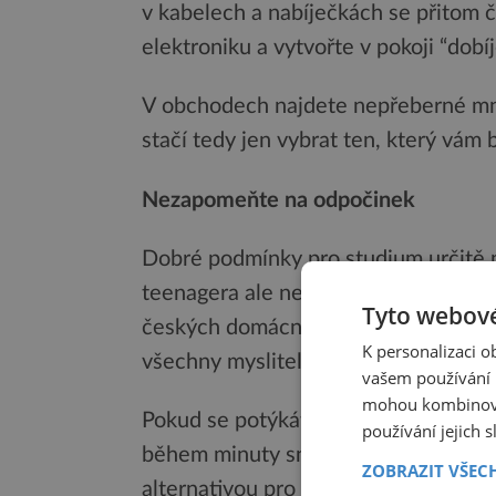
v kabelech a nabíječkách se přitom č
elektroniku a vytvořte v pokoji “dobí
V obchodech najdete nepřeberné mn
stačí tedy jen vybrat ten, který vám
Nezapomeňte na odpočinek
Dobré podmínky pro studium určitě n
teenagera ale nezapomeňte ani na odp
Tyto webové
českých domácnostech staly již běž
K personalizaci 
všechny myslitelné tvary a dekory.
vašem používání n
mohou kombinovat
Pokud se potýkáte s nedostatkem pro
používání jejich 
během minuty snadno uklidíte, a uvo
ZOBRAZIT VŠEC
alternativou pro menší prostory jsou