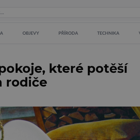
NA
OBJEVY
PŘÍRODA
TECHNIKA
pokoje, které potěší
h rodiče