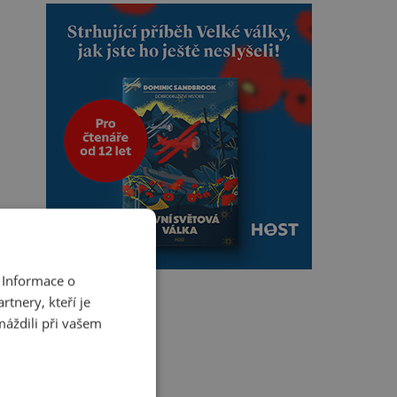
 Informace o
tnery, kteří je
máždili při vašem