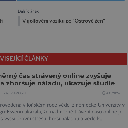
Další článek
tí
V golfovém vozíku po “Ostrově žen”
VISEJÍCÍ ČLÁNKY
rný čas strávený online zvyšuje
 a zhoršuje náladu, ukazuje studie
ZAJÍMAVOSTI
4.8.2026
provedená v loňském roce vědci z německé Univerzity v
gu-Essenu ukázala, že nadměrné trávení času online je
s vyšší úrovní stresu, horší náladou a vede k
ání dalších aktivit. Zúčastnilo se jí 900 dospělých