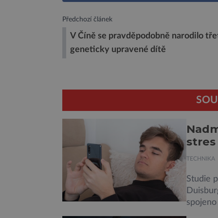
Předchozí článek
V Číně se pravděpodobně narodilo tře
geneticky upravené dítě
SOU
Nadmě
stres
TECHNIKA
Studie 
Duisbur
spojeno 
zanedbáv