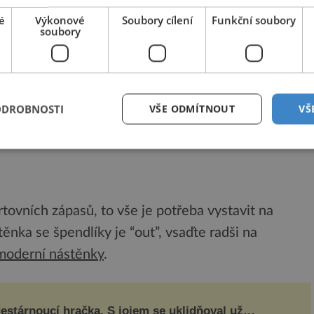
é
Výkonové
Soubory cílení
Funkční soubory
soubory
 kamarády i mimo školu a pozvat si spolužáky na
 snažte se jim to umožnit. Pokud nemáte rozkládací
ODROBNOSTI
VŠE ODMÍTNOUT
VŠ
race
, které se dají jednoduše uklidit, a navíc je
klasickou pohovku.
ortovních zápasů, to vše je potřeba vystavit na
ěnka se špendlíky je “out”, vsaďte radši na
moderní nástěnky
.
estárnoucí hračka. S jojem se uklidňoval už