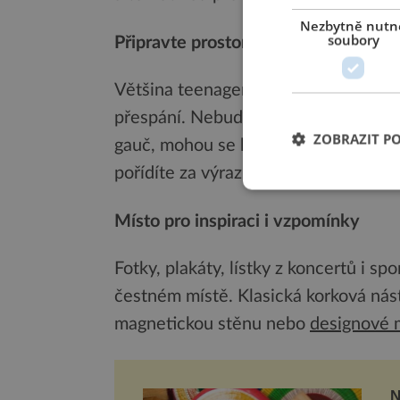
Nezbytně nutn
soubory
Připravte prostor pro návštěvy
Většina teenagerů touží trávit čas s
přespání. Nebuďte zbytečně přísní a
ZOBRAZIT P
gauč, mohou se hodit
rozkládací mat
pořídíte za výrazně nižší cenu, než 
Místo pro inspiraci i vzpomínky
Fotky, plakáty, lístky z koncertů i sp
čestném místě. Klasická korková nást
magnetickou stěnu nebo
designové 
N