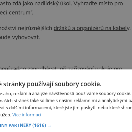
asto zdá jako nadlidský úkol. Vyhraďte místo pro
jecí centrum”.
ožství nejrůznějších
držáků a organizérů na kabely
,
 bude vyhovovat.
ení radno zanedbávat, při zařizování pokoje pro
očinek a relaxaci. Sedací vaky a pytle se v
 stránky používají soubory cookie.
ným vybavením a v nabídce dnes najdeme snad
obsahu, reklam a analýze návštěvnosti používáme soubory cookie.
ašich stránek také sdílíme s našimi reklamními a analytickými par
 s dalšími informacemi, které jste jim poskytli nebo které shro
storu, mohou být řešením nafukovací vaky, které
služeb.
Více informací
lníte tak potřebnou podlahovou plochu. Zajímavou
HNY PARTNERY
(1616) →
 také oblíbená závěsná křesla a houpačky.