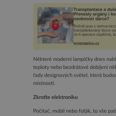
Transplantace a duš
Přenesly orgány i k
osobnosti dárce?
Ročně jsou v nemocnicí
transplantovány tisíce or
Je-li operace úspěšná, li
tělo přijme darovaný org
své a pacient může vést
enigmaplus.cz
plnohodnotný život. Ale 
při transplantaci nepřijím
Některé moderní lampičky dnes nabíz
teploty nebo bezdrátové dobíjení ně
řady designových světel, která budou
místnosti.
Zkroťte elektroniku
Počítač, mobil nebo foťák, to vše pa