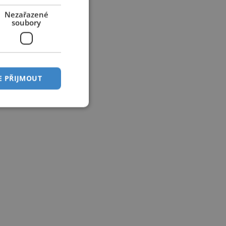
Nezařazené
soubory
E PŘIJMOUT