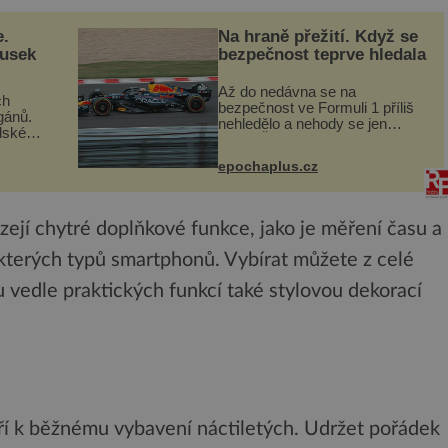
e.
Na hraně přežití. Když se
ousek
bezpečnost teprve hledala
Až do nedávna se na
ch
bezpečnost ve Formuli 1 příliš
gánů.
nehledělo a nehody se jen
dské
vršily. Řada pilotů to poznala na
án za
vlastní kůži, často s trvalými
epochaplus.cz
následky nebo bohužel i ztrátou
co když
života. Dnes nepochopiteln...
ám...
ejí chytré doplňkové funkce, jako je měření času a
kterých typů smartphonů. Vybírat můžete z celé
 vedle praktických funkcí také stylovou dekorací
tří k běžnému vybavení náctiletých. Udržet pořádek