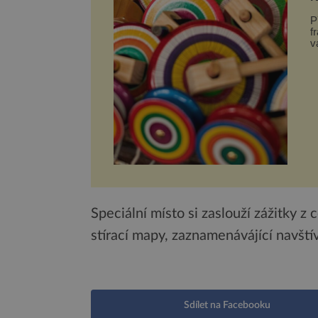
N
P
f
v
H
Speciální místo si zaslouží zážitky z
stírací mapy, zaznamenávájící navští
Sdílet na Facebooku