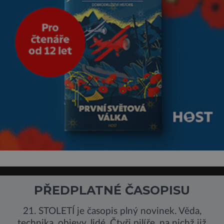
PŘEDPLATNÉ ČASOPISU
21. STOLETÍ je časopis plný novinek. Věda,
technika, objevy, lidé. Čtyři pilíře, na nichž již