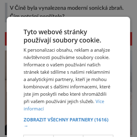
V Číně byla vynalezena moderní sonická zbraň.
Čím potrápí nepřítele?
Tyto webové stránky
SOUVISEJÍCÍ ČLÁNKY
používají soubory cookie.
K personalizaci obsahu, reklam a analýze
návštěvnosti používáme soubory cookie.
Informace o vašem používání našich
stránek také sdílíme s našimi reklamními
a analytickými partnery, kteří je mohou
kombinovat s dalšími informacemi, které
jste jim poskytli nebo které shromáždili
při vašem používání jejich služeb.
Více
informací
ZOBRAZIT VŠECHNY PARTNERY
(1616)
→