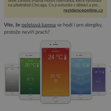
sebe zařídila známá módní návrhářka, která vyrůstala
na předměstí Chicaga. Co ji ovlivnilo v dětství a proč
vypadá její domov právě takto? Interié...
rezidenceonline.cz
Víte, že
peletová kamna
se hodí i pro alergiky,
protože nevíří prach?