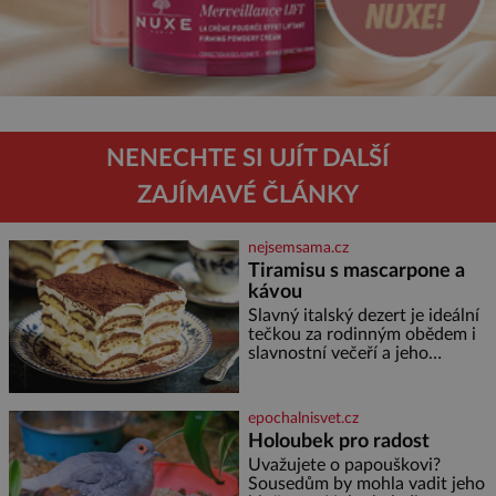
NENECHTE SI UJÍT DALŠÍ
ZAJÍMAVÉ ČLÁNKY
nejsemsama.cz
Tiramisu s mascarpone a
kávou
Slavný italský dezert je ideální
tečkou za rodinným obědem i
slavnostní večeří a jeho
příprava je jednodušší, než se
může zdát. Ingredience pro 4
osoby: 250 g mascarpone 3
epochalnisvet.cz
vejce 80 g cukru 200 g
Holoubek pro radost
cukrářských piškotů 250 ml
Uvažujete o papouškovi?
silné kávy 2 lžíce amaretta
Sousedům by mohla vadit jeho
kakao na posypání Postup: