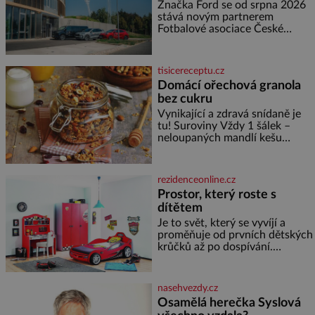
partnerem FAČR
muž nebývale krutý. Jeho činy
Značka Ford se od srpna 2026
budí hrůzu ještě dlouho po jeho
stává novým partnerem
smrti
Fotbalové asociace České
republiky. V rámci tříleté
spolupráce zajistí mobilitu
asociace, reprezentačních týmů
tisicereceptu.cz
i českého fotbalu v regionech.
Domácí ořechová granola
Partner
bez cukru
Vynikající a zdravá snídaně je
tu! Suroviny Vždy 1 šálek –
neloupaných mandlí kešu
ořechů vlašských ořechů
slunečnicových semínek
semínek dýně rozinek 3 šálky
rezidenceonline.cz
ovesných vloček 1 lžíce mlet
Prostor, který roste s
dítětem
Je to svět, který se vyvíjí a
proměňuje od prvních dětských
krůčků až po dospívání.
Správně navržený pokoj
podporuje bezpečí, kreativitu,
soustředění i odpočinek a
nasehvezdy.cz
reaguje na každou etapu života
Osamělá herečka Syslová
a specifické potřeby dítěte. Pro