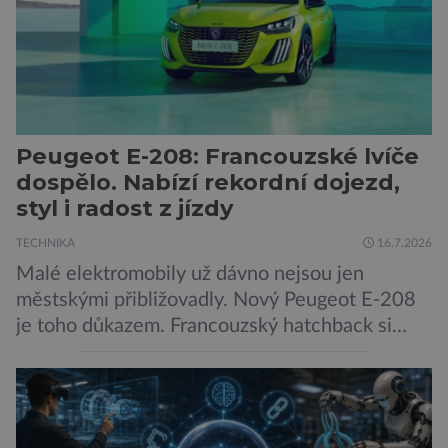
pokročilé systémy AI výrazně usnadnit
kybernetické útoky […]
Peugeot E-208: Francouzské lvíče
dospělo. Nabízí rekordní dojezd,
styl i radost z jízdy
TECHNIKA
16.7.2026
Malé elektromobily už dávno nejsou jen
městskými přibližovadly. Nový Peugeot E-208
je toho důkazem. Francouzský hatchback si
zachoval svůj atraktivní design, přidal delší
dojezd a modernější technologie, ale hlavně
ukazuje, že i kompaktní elektromobil může být
autem, se kterým bez obav vyrazíte za hranice