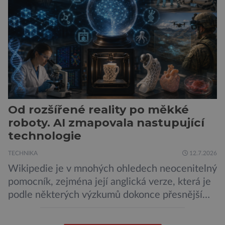
města Peugeot se u modelu 208 trefil do
černého už […]
Od rozšířené reality po měkké
roboty. AI zmapovala nastupující
technologie
TECHNIKA
12.7.2026
Wikipedie je v mnohých ohledech neocenitelný
pomocník, zejména její anglická verze, která je
podle některých výzkumů dokonce přesnější
než slavná Encyclopedia Britannica. Nyní se
internetová studna znalostí proměnila v