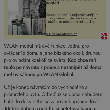
pohled
Koupelna patří k nejatraktivnějším
místnostem v bytě, vedle ložnice
slouží jako místo pro relaxaci a
odpočinek. Koupelnový textil –
ručníky, osušky a koberečky –
mohou jako mávnutím kouzelného
rezidenceonline.cz
proutku...
WLAN modul má dvě funkce. Jednu pro
ovládání z domu a jeho blízkého okolí, druhou
pro ovládání kdekoli ze světa.
Kdo chce mít
teplo po návratu z práce a nezatápět až doma,
měl by sáhnou po WLAN Global.
.
Už je konec návratům do vychladlého a
promrzlého bytu. Odteď už se doma nebudete
balit do deky nebo se zahřívat štípáním dříví.
Jděte s dobou a pořiďte si peletová kamna,