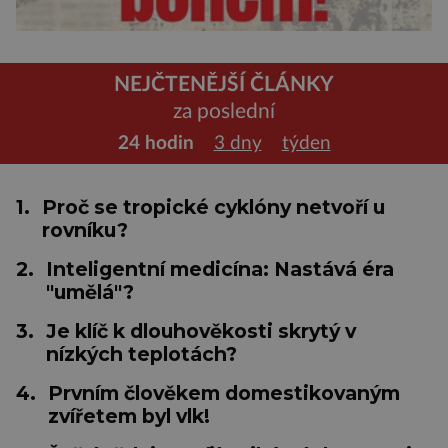
NEJČTENĚJŠÍ ČLÁNKY
za poslední
24 hodin
3 dny
týden
1.
Proč se tropické cyklóny netvoří u
rovníku?
2.
Inteligentní medicína: Nastává éra
"umělá"?
3.
Je klíč k dlouhověkosti skrytý v
nízkých teplotách?
4.
Prvním člověkem domestikovaným
zvířetem byl vlk!