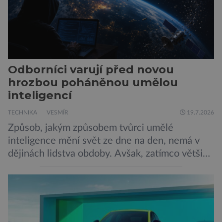
Odborníci varují před novou
hrozbou poháněnou umělou
inteligencí
TECHNIKA
VESMÍR
19.7.2026
Způsob, jakým způsobem tvůrci umělé
inteligence mění svět ze dne na den, nemá v
dějinách lidstva obdoby. Avšak, zatímco většina
pozornosti se soustředí na chatboty,
generování obrázků nebo automatizaci práce,
bezpečnostní experti upozorňují na mnohem
méně nápadné riziko. Podle některých
odborníků by už během příštích dvou let mohly