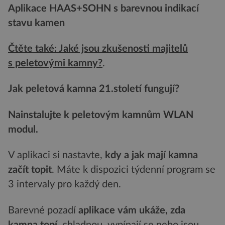
Aplikace HAAS+SOHN s barevnou indikací
stavu kamen
Čtěte také: Jaké jsou zkušenosti majitelů
s peletovými kamny?
.
Jak peletová kamna 21.století fungují?
Nainstalujte k peletovým kamnům WLAN
modul.
V aplikaci si nastavte,
kdy a jak mají kamna
začít topit
. Máte k dispozici týdenní program se
3 intervaly pro každý den.
Barevné pozadí
aplikace vám ukáže, zda
kamna topí
, chladnou, vypínají se nebo jsou