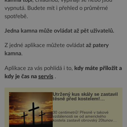
vypnutá. Budete mít i přehled o průměrné
spotřebě.
Jedna kamna může ovládat až pět uživatelů.
Z jedné aplikace můžete ovládat
až patery
kamna
.
Aplikace za vás pohlídá i to,
kdy máte přiložit a
kdy je čas na
servis
.
Utržený kus skály se zastavil
těsně před kostelem!
Ochránila ho boží síla?
30 centimetrů! Přesně v takové
vzdálenosti se od amerického
kostela zastavil obrovský 20tunový
balvan, který se v květnu 2014