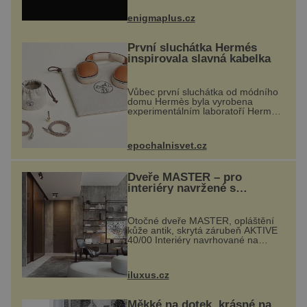
nečekaně odtrhl od nedaleké skály
při její demolici. Podle místních stojí
enigmaplus.cz
...
První sluchátka Hermés
inspirovala slavná kabelka
Vůbec první sluchátka od módního
domu Hermès byla vyrobena
experimentálním laboratoří Hermès
Ateliers Horizons. Elegantní gadget
si vyžádal dva roky vývoje a chlubí
se ručně šitou hovězí kůží a
epochalnisvet.cz
kovový...
Dveře MASTER – pro
interiéry navržené s
rozumem i vášní!
Otočné dveře MASTER, opláštění
kůže antik, skrytá zárubeň AKTIVE
40/00 Interiéry navrhované na
zakázku často vyžadují atypické
rozměry nejen nábytku, ale i
otvorových prvků. Technické zázemí
iluxus.cz
dnes umož...
Měkké na dotek, krásné na