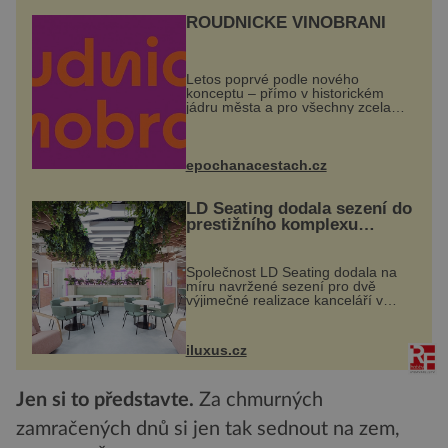
ROUDNICKÉ VINOBRANÍ
Letos poprvé podle nového
konceptu – přímo v historickém
jádru města a pro všechny zcela
zdarma. Hlavní program se
odehraje na Karlově a Husově
náměstí. Návštěvníci se mohou těšit
na víno, burčák, pes...
epochanacestach.cz
LD Seating dodala sezení do
prestižního komplexu
MediaCityUK v Salfordu
Společnost LD Seating dodala na
míru navržené sezení pro dvě
výjimečné realizace kanceláří v
areálu MediaCityUK v anglickém
Salfordu – konkrétně do budov Blue
Tower a Orange Tower. Komplex
iluxus.cz
budov Media...
Jen si to představte.
Za chmurných
zamračených dnů si jen tak sednout na zem,