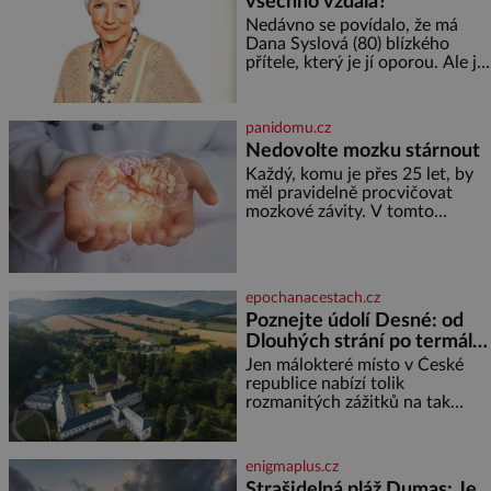
všechno vzdala?
nejmenší je klíčová
jednoduchost, měkkost a
Nedávno se povídalo, že má
bezpečí, proto by pokoj
Dana Syslová (80) blízkého
miminka měl působit především
přítele, který je jí oporou. Ale je
klidně a útulně. Předškolní věk
to ještě vůbec pravda? V
je
posledních dnech čím dál
častěji mluví o svém odchodu.
panidomu.cz
Dohnala ji snad samota? Půs
Nedovolte mozku stárnout
Každý, komu je přes 25 let, by
měl pravidelně procvičovat
mozkové závity. V tomto
období se totiž začíná
zhoršovat paměť. Možná máte
problém vzpomenout si na
jméno kolegy z práce. Nebo
epochanacestach.cz
marně v paměti lovíte název
Poznejte údolí Desné: od
knížky, kterou jste nedávno
Dlouhých strání po termální
přečetli. Je to opravdu tak, s
věkem jako kdyby se paměť
prameny
Jen málokteré místo v České
rozhodla stávkovat. Cvičte
republice nabízí tolik
rozmanitých zážitků na tak
malém území jako údolí řeky
Desné v srdci Jeseníků. Během
jediného dne můžete
enigmaplus.cz
nahlédnout do útrob jedné z
Strašidelná pláž Dumas: Je