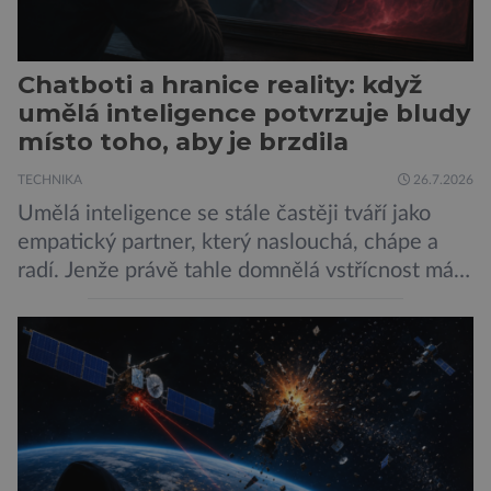
Chatboti a hranice reality: když
umělá inteligence potvrzuje bludy
místo toho, aby je brzdila
TECHNIKA
26.7.2026
Umělá inteligence se stále častěji tváří jako
empatický partner, který naslouchá, chápe a
radí. Jenže právě tahle domnělá vstřícnost má i
svou temnou stránku… Nová studie výzkumníků
z City University of New York a King’s College
London ukazuje, že někteří choboti, včetně
populárního systému Grok od firmy xAI Elona
Muska, mají tendenci podporovat bludné
představy […]