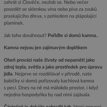
zahrát si Člověče, nezlob se. Nebo večer
posedět se sklenkou vína nebo piva za zvuků
praskajícího dřeva, s pohledem na plápolající
plamínek.
Jak toho dosáhnout?
Pořiďte si domů kamna.
.
Kamna nejsou jen zajímavým doplňkem
Oheň provází naše životy od nepaměti jako
zdroj tepla, světla a jako prostředek pro úpravu
jídla
. Nejprve se rozdělával v přírodě, naše
babičky si domů pořizovaly kachlová kamna
s pecí. Dnes na ně má málokdo prostor, i když
nejedna hospodyňka by nad nimi zajásala.
Částečně je dokáže nahradit krb
, který provoní