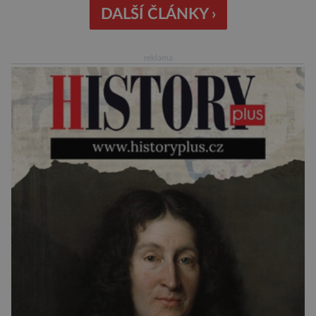
křišťálovou kouli, ze které umělá inteligence
DALŠÍ ČLÁNKY ›
věštila, které technologie v dohledné
budoucnosti nejvíce zasáhnou naši společnost.
reklama
Za vším stojí australští výzkumníci, kteří pomocí
umělé inteligence a […]