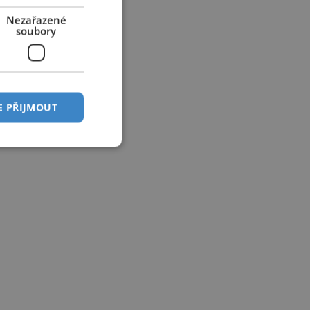
Nezařazené
soubory
E PŘIJMOUT