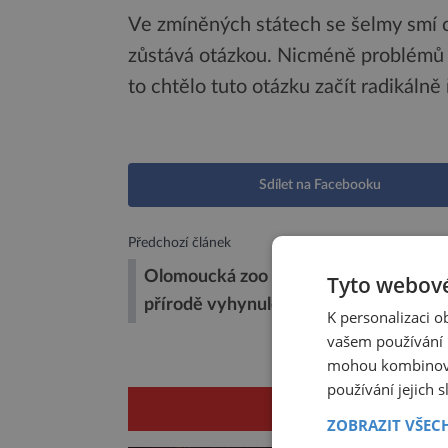
Ve zmíněných státech se šelmy smí 
zůstává otázkou. Nicméně problémů by
to chtělo tuto otázku začít radikálně 
Sdílet na Facebooku
Předchozí článek
Olomoucká zoo představila 20. mládě 
Tyto webové
přírodě vyhynulého lva berberského
K personalizaci 
vašem používání n
mohou kombinovat
používání jejich 
SOU
ZOBRAZIT VŠEC