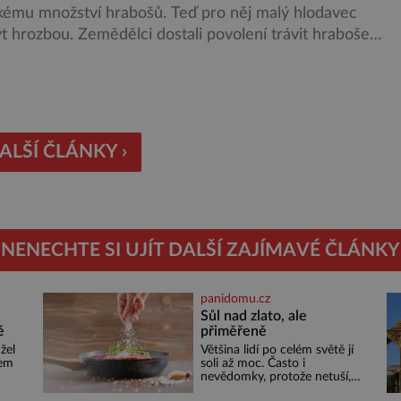
lkému množství hrabošů. Teď pro něj malý hlodavec
 hrozbou. Zemědělci dostali povolení trávit hraboše
rozhozeným jedem. Od 5. srpna jim to umožňuje
utí Ústředního kontrolního a zkušebního ústavu
ského (ÚKZÚZ) podřízeného ministerstvu zemědělství.
gové varují, že v ohrožení je mnoho živočichů a
ím […]
ALŠÍ ČLÁNKY ›
NENECHTE SI UJÍT DALŠÍ ZAJÍMAVÉ ČLÁNKY
panidomu.cz
Sůl nad zlato, ale
é
přiměřeně
žel
Většina lidí po celém světě jí
sem
soli až moc. Často i
nevědomky, protože netuší,
i
jak velké množství se jí skrývá