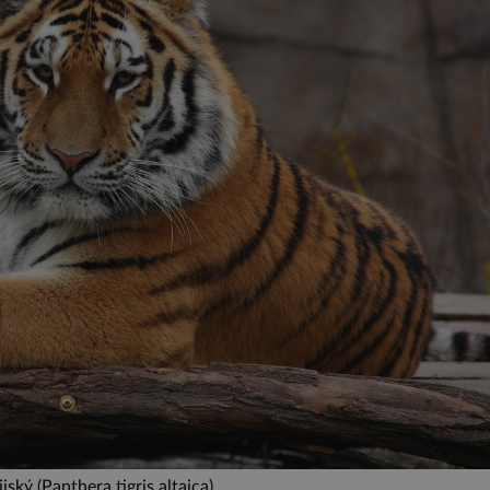
ijský (Panthera tigris altaica)