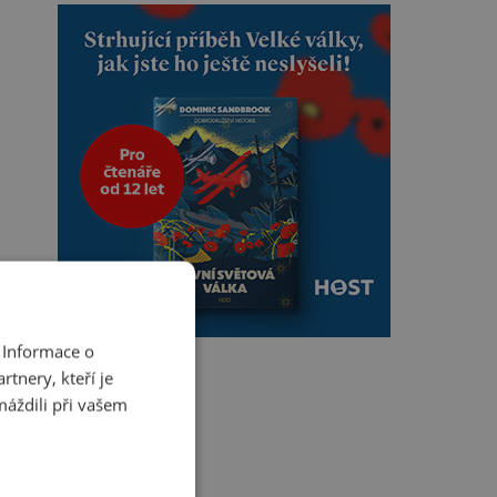
 Informace o
tnery, kteří je
máždili při vašem