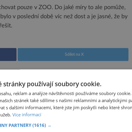
chovat pouze v ZOO. Do jaké míry to ale pomůže,
lo v poslední době víc než dost a je jasné, že by
řešit.
Sdílet na X
Další článek
v
Nečekaná strategie medvědího přežití
 stránky používají soubory cookie.
obsahu, reklam a analýze návštěvnosti používáme soubory cookie.
ašich stránek také sdílíme s našimi reklamními a analytickými par
 s dalšími informacemi, které jste jim poskytli nebo které shro
služeb.
Více informací
VISEJÍCÍ ČLÁNKY
HNY PARTNERY
(1616) →