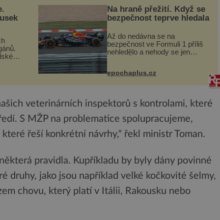
e.
Na hraně přežití. Když se
ousek
bezpečnost teprve hledala
Až do nedávna se na
ch
bezpečnost ve Formuli 1 příliš
gánů.
nehledělo a nehody se jen
dské
vršily. Řada pilotů to poznala na
án za
vlastní kůži, často s trvalými
epochaplus.cz
následky nebo bohužel i ztrátou
co když
života. Dnes nepochopiteln...
ám...
ašich veterinárních inspektorů s kontrolami, které
tředí. S MŽP na problematice spolupracujeme,
které řeší konkrétní návrhy,“ řekl ministr Toman.
 některá pravidla. Kupříkladu by byly dány povinné
 druhy, jako jsou například velké kočkovité šelmy,
m chovu, který platí v Itálii, Rakousku nebo