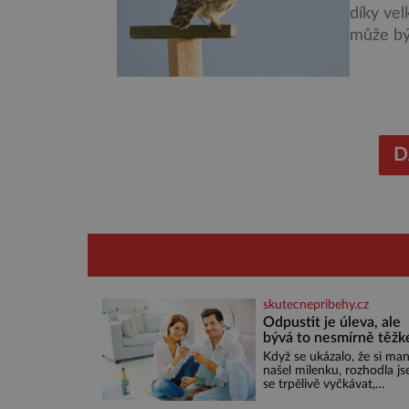
díky ve
může být
plošně 
rozhodn
zeměděl
Ornitolo
předevš
D
skutecnepribehy.cz
Odpustit je úleva, ale
bývá to nesmírně těžk
Když se ukázalo, že si man
našel milenku, rozhodla j
se trpělivě vyčkávat,
přesvědčena, že se dříve č