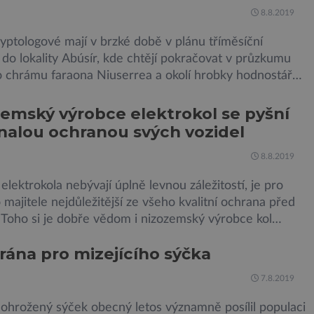
ými ptáky. Dominantní […]
8.8.2019
yptologové mají v brzké době v plánu tříměsíční
do lokality Abúsír, kde chtějí pokračovat v průzkumu
o chrámu faraona Niuserrea a okolí hrobky hodnostáře
ucie Jirásková z Českého egyptologického ústavu FF UK
e je v plánu také zpracování vykopaných předmětů. „V
emský výrobce elektrokol se pyšní
 výzkumů není moc času na zpracování nálezů.
alou ochranou svých vozidel
me si na to tedy měsíc, kdy […]
8.8.2019
elektrokola nebývají úplně levnou záležitostí, je pro
majitele nejdůležitější ze všeho kvalitní ochrana před
 Toho si je dobře vědom i nizozemský výrobce kol
 který bez mrknutí oka tvrdí, že má tu nejlepší
 rána pro mizejícího sýčka
 na světě. Skutečně nepřehání? Pokud se podrobněji
 na ochranu jejich elektrokol Electrified S2 a X2, pak
7.8.2019
 ohrožený sýček obecný letos významně posílil populaci