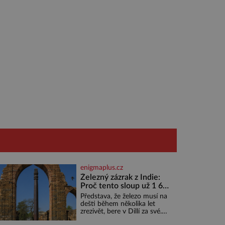
enigmaplus.cz
Železný zázrak z Indie:
Proč tento sloup už 1 600
let nezná rez?
Představa, že železo musí na
dešti během několika let
zrezivět, bere v Dillí za své.
Uprostřed komplexu Qutb