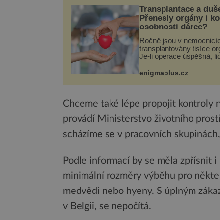
Transplantace a duš
Přenesly orgány i k
osobnosti dárce?
Ročně jsou v nemocnicí
transplantovány tisíce or
Je-li operace úspěšná, li
tělo přijme darovaný org
své a pacient může vést
enigmaplus.cz
plnohodnotný život. Ale 
při transplantaci nepřijím
Chceme také lépe propojit kontroly n
provádí Ministerstvo životního pros
scházíme se v pracovních skupinách, 
Podle informací by se měla zpřísnit i
minimální rozměry výběhu pro některé
medvědi nebo hyeny. S úplným zákaze
v Belgii, se nepočítá.