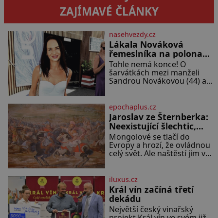
ZAJÍMAVÉ ČLÁNKY
nasehvezdy.cz
Lákala Nováková
řemeslníka na polonahé
tělo!
Tohle nemá konce! O
šarvátkách mezi manželi
Sandrou Novákovou (44) a
Vojtěchem Moravcem (39)
se toho napsalo už hodně.
Ale kdo by doufal, že horká
epochaplus.cz
zem u herečky ze seriálu
Jaroslav ze Šternberka:
Ulice a režiséra vychladne,
Neexistující šlechtic,
který z Moravy vyžene
Mongolové se tlačí do
Mongoly
Evropy a hrozí, že ovládnou
celý svět. Ale naštěstí jim v
samotném srdci Evropy stojí
v cestě malé, ale silné
království, které dokáže
iluxus.cz
dobyvatelské hordy zastavit.
Král vín začíná třetí
Co nedokáže žádná z
dekádu
asijských říší, co nedokážou
Největší český vinařský
Němci – to dokáže český
projekt Král vín ve svém již