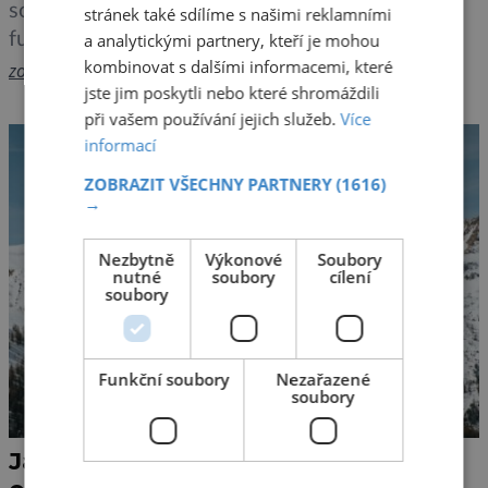
součástí každodenního života lidí. Tento systém
stránek také sdílíme s našimi reklamními
funguje sice poměrně krátkou dobu, ale
a analytickými partnery, kteří je mohou
kombinovat s dalšími informacemi, které
samozřejmě patří k celkovému pokroku
zobrazit více >>
jste jim poskytli nebo které shromáždili
technologií. Usnadňuje práci nejenom
při vašem používání jejich služeb.
Více
provozovatelům, ale také uživatelům, kteří
informací
nemusí nikam chodit nebo volat a velkou část
věcí vyřídí pohodlně a rychle. Rezervační
ZOBRAZIT VŠECHNY PARTNERY
(1616)
→
systémy jsou důležitým nástrojem, který […]
Nezbytně
Výkonové
Soubory
nutné
soubory
cílení
soubory
Funkční soubory
Nezařazené
soubory
Jak reagují horské masivy na