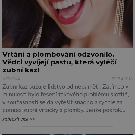
Vrtání a plombování odzvonilo.
Vědci vyvíjejí pastu, která vyléčí
zubní kaz!
MEDICÍNA
27.4.2018
Zubní kaz sužuje lidstvo od nepaměti. Zatímco v
minulosti bylo řešení takového problému složité,
v současnosti se dá vyřešit snadno a rychle za
pomoci zubní vrtačky a plomby. Jenže pokrok
nezastavíš a medicína v tomto ohledu není
zobrazit více >>
výjimkou. Proto se blíží doba, kdy zubní kaz
vyřešíme bez bolestivého vrtání a problémů s