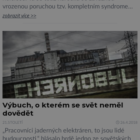
vrozenou poruchou tzv. kompletním syndromem
diGeorge, který je způsoben chybějícím orgánem
zobrazit více >>
– brzlíkem. Jeho transplantace by měla obnovit
její imunitní systém. Jedná se o vůbec prvního
občana České republiky s transplantovaným
brzlíkem. Nyní je holčička opět v péči […]
Výbuch, o kterém se svět neměl
dovědět
21.STOLETÍ
26.4.2018
„Pracovníci jaderných elektráren, to jsou lidé
budoucnosti,“ hlásalo hrdě jedno ze sovětských