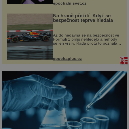
epochalnisvet.cz
Na hraně přežití. Když se
bezpečnost teprve hledala
Až do nedávna se na bezpečnost ve
Formuli 1 příliš nehledělo a nehody
se jen vršily. Řada pilotů to poznala
na vlastní kůži, často s trvalými
následky nebo bohužel i ztrátou
života. Dnes nepochopiteln...
epochaplus.cz