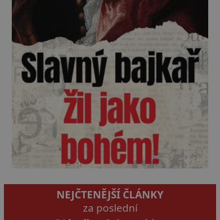
NEJČTENĚJŠÍ ČLÁNKY
za poslední