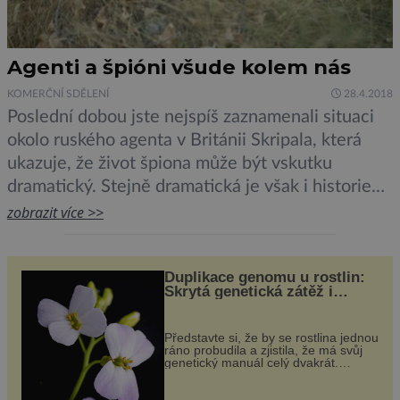
Agenti a špióni všude kolem nás
KOMERČNÍ SDĚLENÍ
28.4.2018
Poslední dobou jste nejspíš zaznamenali situaci
okolo ruského agenta v Británii Skripala, která
ukazuje, že život špiona může být vskutku
dramatický. Stejně dramatická je však i historie
celého oboru špionáže. Nejprve jedna definice.
zobrazit více >>
Na Wikipedii – byť se v tomto případě jedná o
zdroj, nad nímž mnozí akademici minimálně
Duplikace genomu u rostlin:
pozvednou obočí – je definice špionáže […]
Skrytá genetická zátěž i
evoluční výhoda
Představte si, že by se rostlina jednou
ráno probudila a zjistila, že má svůj
genetický manuál celý dvakrát.
Přesně to se občas v přírodě stane –
a podle nového výzkumu to může být
pro druhy vstupenka...