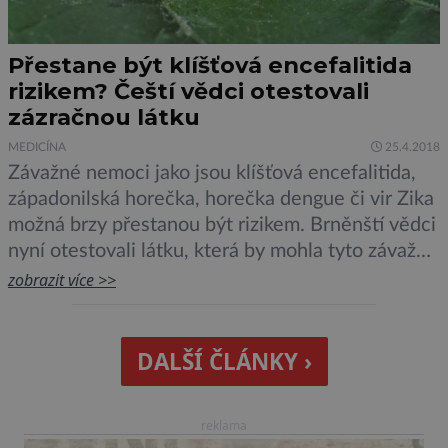
Přestane být klíšťová encefalitida
rizikem? Čeští vědci otestovali
zázračnou látku
MEDICÍNA
25.4.2018
Závažné nemoci jako jsou klíšťová encefalitida,
západonilská horečka, horečka dengue či vir Zika
možná brzy přestanou být rizikem. Brněnští vědci
nyní otestovali látku, která by mohla tyto závažné
infekce porazit. Výsledky výzkumu dopadly nad
zobrazit více >>
očekávání výborně a čeští vědci neskrývají
nadšení. „V případě optimální dávky dosahujeme
účinnosti prakticky sto procent. Hodně nás
DALŠÍ ČLÁNKY ›
překvapilo, že látka […]
reklama