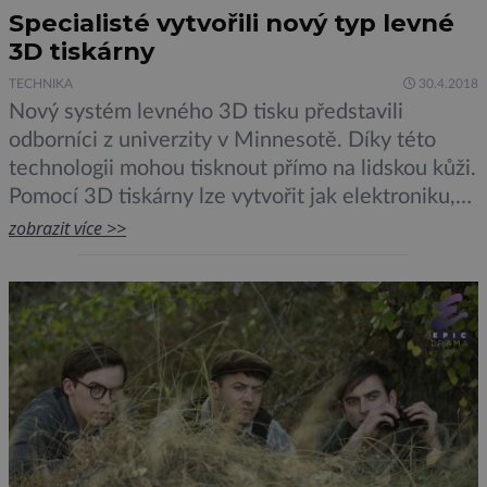
Specialisté vytvořili nový typ levné
3D tiskárny
TECHNIKA
30.4.2018
Nový systém levného 3D tisku představili
odborníci z univerzity v Minnesotě. Díky této
technologii mohou tisknout přímo na lidskou kůži.
Pomocí 3D tiskárny lze vytvořit jak elektroniku,
tak i živé buňky. Výhodou je cena a
zobrazit více >>
přenositelnost tohoto typu. Ta by neměla
přesáhnout částku deseti tisíc korun. Podle
specialistů lze takovou tiskárnu používat
například během armádních misí. Tiskárna […]