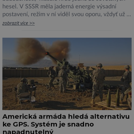
hesel. V SSSR měla jaderná energie výsadní
postavení, režim v ní viděl svou oporu, vždyť už v
roce 1954 zde byla spuštěna první jaderná
zobrazit více >>
elektrárna, která dodávala proud do sítě.
Atomové elektrárny rostly po celé zemi, ostatně
těžký a zbrojařský průmysl, na který […]
Americká armáda hledá alternativu
ke GPS. Systém je snadno
napadnutelný