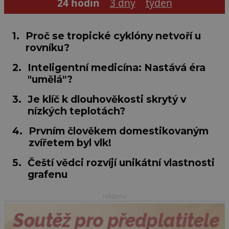
24 hodin
3 dny
týden
1.
Proč se tropické cyklóny netvoří u
rovníku?
2.
Inteligentní medicína: Nastává éra
"umělá"?
3.
Je klíč k dlouhověkosti skrytý v
nízkých teplotách?
4.
Prvním člověkem domestikovaným
zvířetem byl vlk!
5.
Čeští vědci rozvíjí unikátní vlastnosti
grafenu
reklama