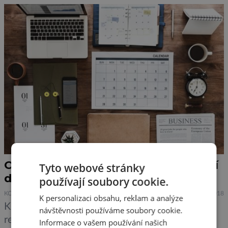
Online rezervace jako trend dnešní
Tyto webové stránky
doby
používají soubory cookie.
KOMERČNÍ SDĚLENÍ
25.4.2018
K personalizaci obsahu, reklam a analýze
K doktorovi, na zkoušky, do kina. Online
návštěvnosti používáme soubory cookie.
rezervace se staly téměř nepostradatelnou
Informace o vašem používání našich