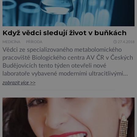
Když vědci sledují život v buňkách
MEDICÍNA
PŘÍRODA
27.4.2018
Vědci ze specializovaného metabolomického
pracoviště Biologického centra AV ČR v Českých
Budějovicích tento týden otevřeli nové
laboratoře vybavené moderními ultracitlivými
přístroji. Vzhledem k tomu, že metabolismus je
zobrazit více >>
společný všem živým organismům, poznatky z
těchto laboratoří poslouží v mnoha biologických a
ekologických odvětvích, včetně medicíny. Tzv.
hmotnostní spektrometry na měření a analýzu
metabolitů dokážou změřit femtogramová (10-15
[…]