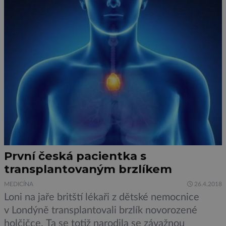
padajícími plombami. Pomůže […]
První česká pacientka s
transplantovaným brzlíkem
MEDICÍNA
26.4.2018
Loni na jaře britští lékaři z dětské nemocnice
v Londýně transplantovali brzlík novorozené
holčičce. Ta se totiž narodila se závažnou