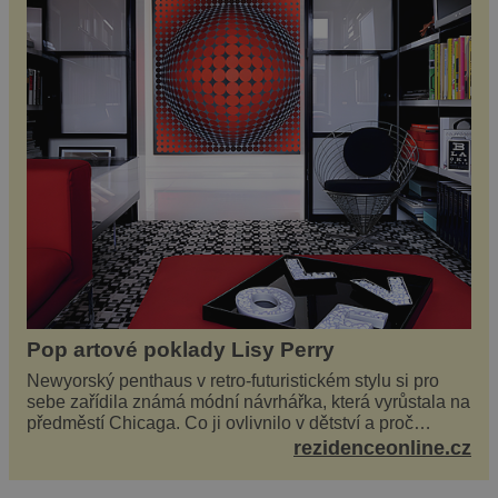
Pop artové poklady Lisy Perry
Newyorský penthaus v retro-futuristickém stylu si pro
sebe zařídila známá módní návrhářka, která vyrůstala na
předměstí Chicaga. Co ji ovlivnilo v dětství a proč
vypadá její domov právě takto? Interié...
rezidenceonline.cz