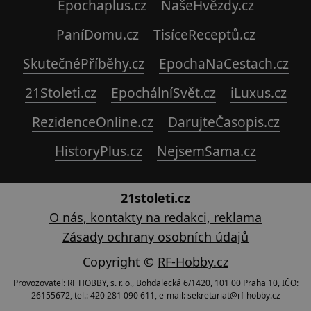
Epochaplus.cz
NašeHvězdy.cz
PaníDomu.cz
TisíceReceptů.cz
SkutečnéPříběhy.cz
EpochaNaCestach.cz
21Stoleti.cz
EpochálníSvět.cz
iLuxus.cz
RezidenceOnline.cz
DarujteČasopis.cz
HistoryPlus.cz
NejsemSama.cz
21stoleti.cz
O nás, kontakty na redakci, reklama
Zásady ochrany osobních údajů
Copyright ©
RF-Hobby.cz
Provozovatel: RF HOBBY, s. r. o., Bohdalecká 6/1420, 101 00 Praha 10, IČO:
26155672, tel.: 420 281 090 611, e-mail: sekretariat@rf-hobby.cz