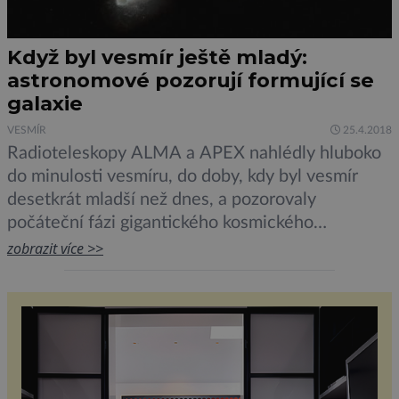
Když byl vesmír ještě mladý:
astronomové pozorují formující se
galaxie
VESMÍR
25.4.2018
Radioteleskopy ALMA a APEX nahlédly hluboko
do minulosti vesmíru, do doby, kdy byl vesmír
desetkrát mladší než dnes, a pozorovaly
počáteční fázi gigantického kosmického
hromadění hmoty – probíhající kolizi mladých
zobrazit více >>
galaxií s překotnou tvorbou hvězd. Astronomové
se dosud domnívali, že k těmto událostem ve
vesmíru docházelo asi tři miliardy let po velkém
třesku. Tato nová […]