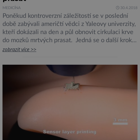
MEDICÍNA
30.4.2018
Poněkud kontroverzní záležitostí se v poslední
době zabývali američtí vědci z Yaleovy univerzity,
kteří dokázali na den a půl obnovit cirkulaci krve
do mozků mrtvých prasat. Jedná se o další krok
vstříc nesmrtelnosti nebo o pouhou bizarnost bez
zobrazit více >>
hlubšího smyslu? To zatím s jistotou nevíme,
protože se na podrobné výsledky tohoto
několikaletého výzkumu teprve čeká. Jisté […]