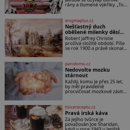
desítkami tisíc příslušnic
rány a tlumené výkřiky. „To
svého včelstva, vznikne
jistě řádí duch,“ myslí si
jeden z nejdokonalejších
pověrčiví lidé. Ani za dvě
organismů
kopy grošů by se nikdo
enigmaplus.cz
neodvážil podzemní hrobku
Nešťastný duch
otevřít a její poklop tak
oběšené milenky děsí
raději jen skrápí svěcenou
studentky
Robert Jaffrey Christie
vodou. Za několik dní divné
prožívá složité období. Píše
burácení skutečně ustane.
se rok 1900 a právě skonal
Když o mnoho let později
jeho otec, známý továrník
hrobku
William Mellis Christie
(1829–1900). Smutná
panidomu.cz
událost je ale doprovázena
Nedovolte mozku
ohromným dědictvím
stárnout
Každý, komu je přes 25 let,
by měl pravidelně
procvičovat mozkové závity.
V tomto období se totiž
začíná zhoršovat paměť.
Možná máte problém
tisicereceptu.cz
vzpomenout si na jméno
Pravá irská káva
kolegy z práce. Nebo marně
Za jejího tvůrce je
v paměti lovíte název knížky,
považován Joe Sharidan,
kterou jste nedávno
když v roce 1943 u letiště