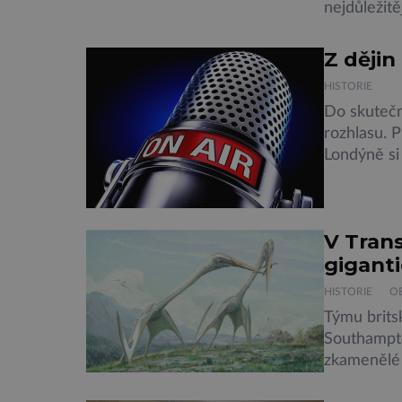
nejdůležitě
neprůzvučn
barevných 
Z dějin
dvou techn
HISTORIE
speciálních
Do skutečn
rozhlasu. P
Londýně si
Yorku. A ro
politické d
neobvyklý 
V Trans
gigant
HISTORIE
O
Týmu brits
Southampto
zkamenělé 
kořistí vel