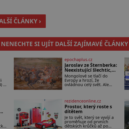
ALŠÍ ČLÁNKY ›
NENECHTE SI UJÍT DALŠÍ ZAJÍMAVÉ ČLÁNKY
epochaplus.cz
Jaroslav ze Šternberka:
Neexistující šlechtic,
který z Moravy vyžene
Mongolové se tlačí do
Mongoly
i
Evropy a hrozí, že
) a
ovládnou celý svět. Ale
9)
naštěstí jim v samotném
ně.
srdci Evropy stojí v cestě
malé, ale silné království,
rezidenceonline.cz
e
které dokáže dobyvatelské
hordy zastavit. Co
Prostor, který roste s
nedokáže žádná z
em
dítětem
asijských říší, co
Je to svět, který se vyvíjí a
nedokážou Němci – to
proměňuje od prvních
dokáže český král. Nebo že
cké
dětských krůčků až po
by ne? Mongolové od roku