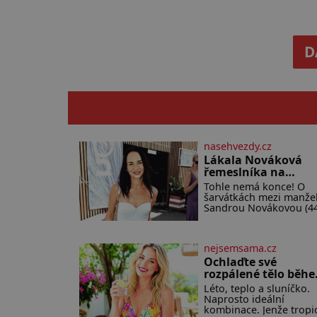
D
nasehvezdy.cz
Lákala Nováková
řemeslníka na
polonahé tělo!
Tohle nemá konce! O
šarvátkách mezi manžel
Sandrou Novákovou (44
Vojtěchem Moravcem (3
se toho napsalo už hod
Ale kdo by doufal, že
nejsemsama.cz
horká zem u herečky z
seriálu Ulice a režiséra
Ochlaďte své
vychladne,
rozpálené tělo běh
chvilky
Léto, teplo a sluníčko.
Naprosto ideální
kombinace. Jenže tropi