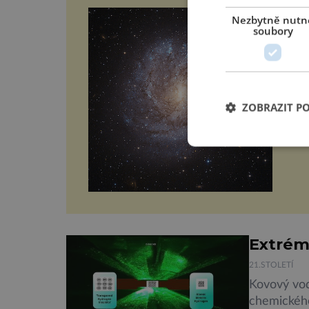
Vz
Nezbytně nutn
ja
soubory
Pře
pra
ned
cho
ZOBRAZIT P
Extrémn
21.STOLETÍ
Kovový vod
chemického 