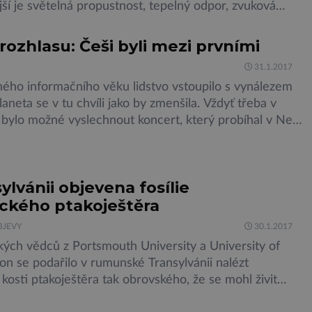
jší je světelná propustnost, tepelný odpor, zvuková
ost a v neposlední řadě i požární odolnost. V případě
luxfer je potřebných odstínů dosahováno za pomoci
 rozhlasu: Češi byli mezi prvními
ologií. Obarveno je již samo rozžhavené sklo přidáním
31.1.2017
 pigmentů. Taková barva je poté velice stabilní […]
ého informačního věku lidstvo vstoupilo s vynálezem
laneta se v tu chvíli jako by zmenšila. Vždyť třeba v
 bylo možné vyslechnout koncert, který probíhal v New
zhlas, ta nevinná technologie, významně ovlivnila i
ějiny… Psal se 24. prosinec 1906, když si lidstvo nadělilo
dárek. Právě ten den […]
ylvánii objevena fosílie
ického ptakoještěra
BJEVY
30.1.2017
kých vědců z Portsmouth University a University of
n se podařilo v rumunské Transylvánii nalézt
kosti ptakoještěra tak obrovského, že se mohl živit
ikosti malého koně. Ptakoještěři jsou okřídlení