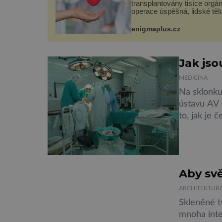
transplantovány tisíce orgánů
operace úspěšná, lidské těl
přijme darovaný orgán za s
pacient může vést plnohodn
enigmaplus.cz
život. Ale co když při transp
nepřijímám...
Jak jso
MEDICÍNA
Na sklonku
ústavu AV
to, jak je 
Nespokojen
vyjádřit s
celkem 102
% z nich, c
Aby sv
ARCHITEKTUR
Skleněné tv
mnoha inter