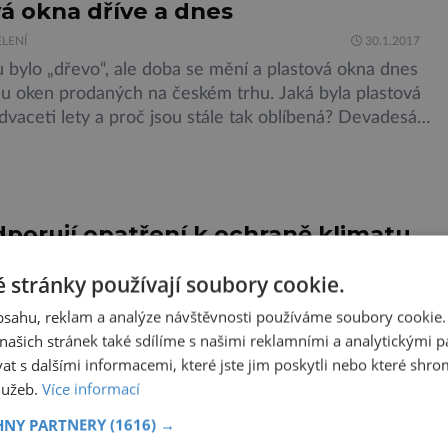
plazi. Z celého světa existuje velké množství fosílií
á okna dříve a dnes
ynulého řádu. Pro většinu ptakoještěrů je typický
LENÍ
30.1.2017
 a dlouhé končetiny. Co se týče […]
 bylo „dřevo“, ale doba se mění a plastová okna dnes
inu oken prodaných na českém trhu. Jaká byla plastová
dvaceti lety a proč jsou stále tak oblíbená? Devadesátá
tová okna První plastová okna se objevila v západní
před více než padesáti lety a jejich větší rozšíření pak
dporují opatření k ochraně klimatu
ritové a Poláci?
 stránky používají soubory cookie.
30.1.2017
obsahu, reklam a analýze návštěvnosti používáme soubory cookie.
 z Národohospodářském ústavu AV ČR se ptali Čechů,
ašich stránek také sdílíme s našimi reklamními a analytickými par
áků, jak moc jsou ochotni přispívat na ochranu klimatu.
 s dalšími informacemi, které jste jim poskytli nebo které shro
li ochotni oželet na tyto účely zhruba 400 korun
služeb.
Více informací
o je méně než by za opatření vedoucí k ochraně
latili Britové, avšak více než Poláci. Výsledky naznačily
HNY PARTNERY
(1616) →
zdíly mezi sledovanými zeměmi. […]