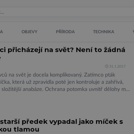
NA
OBJEVY
PŘÍRODA
TECHNIKA
ci přicházejí na svět? Není to žádná
e
31.1.2017
vců na svět je docela komplikovaný. Zatímco pták
íčka, která už zpravidla poté jen kontroluje a zahřívá,
 složitější anabáze. Ochrana potomka uvnitř dělohy má
 své výhody, ale matku čeká náročný dlouhotrvající
íváme-li se hluboko do historie, tak živočichové, ze
po všech možných peripetiích, vyvinul člověk, kladli
starší předek vypadal jako míček s
kou tlamou