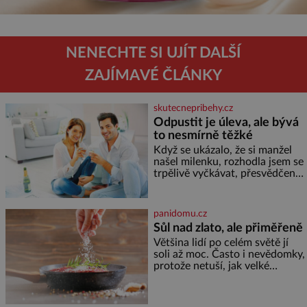
NENECHTE SI UJÍT DALŠÍ
ZAJÍMAVÉ ČLÁNKY
skutecnepribehy.cz
Odpustit je úleva, ale bývá
to nesmírně těžké
Když se ukázalo, že si manžel
našel milenku, rozhodla jsem se
trpělivě vyčkávat, přesvědčena,
že se dříve či později vrátí k
rodině. Možná je to jedna z
nejtěžších věcí na světě. Ale
panidomu.cz
každý, kdo s tím má nějaké
Sůl nad zlato, ale přiměřeně
zkušenosti, se zapřísahá, že
Většina lidí po celém světě jí
pokud odpustíte, znatelně se
soli až moc. Často i nevědomky,
vám uleví. Když se ke mně
protože netuší, jak velké
doneslo, že si manžel pořídil
množství se jí skrývá v
milenku,
průmyslově vyráběných
potravinách, dokonce i těch