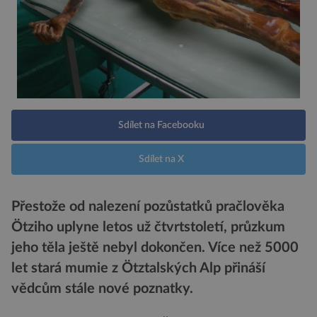
Sdílet na Facebooku
Sdílet na X
Přestože od nalezení pozůstatků pračlověka
Ötziho uplyne letos už čtvrtstoletí, průzkum
jeho těla ještě nebyl dokončen. Více než 5000
let stará mumie z Ötztalských Alp přináší
vědcům stále nové poznatky.