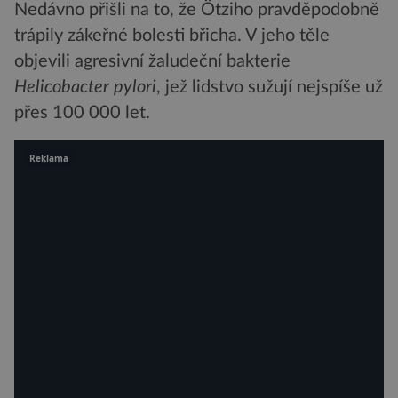
Nedávno přišli na to, že Ötziho pravděpodobně
trápily zákeřné bolesti břicha. V jeho těle
objevili agresivní žaludeční bakterie
Helicobacter pylori
, jež lidstvo sužují nejspíše už
přes 100 000 let.
Reklama