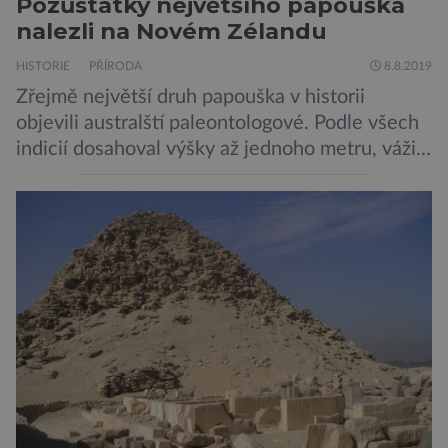
Pozůstatky největšího papouška
nalezli na Novém Zélandu
HISTORIE
PŘÍRODA
8.8.2019
Zřejmě největší druh papouška v historii
objevili australští paleontologové. Podle všech
indicií dosahoval výšky až jednoho metru, vážil
asi 7 kilogramů, nelétal a mohl se chlubit
skutečně silným zobákem. Pták dostal
pojmenování Heracles inexpectatus a doba
jeho života je datována přibližně před 19
miliony lety. „Nový Zéland je dobře známý
svými velkými nelétavými ptáky. Dominantní
[…]