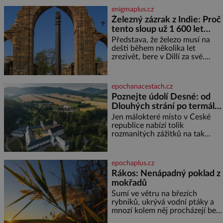
sladkých. Sůl je zdravá Ale v
enigmaplus.cz
ani ne třetinovém množství, než
Železný zázrak z Indie: Proč
je pro většinu populace běžné.
tento sloup už 1 600 let
Její základní složky– sodík a
chlór – jsou zásadní pro
nezná rez?
Představa, že železo musí na
správné hospodaření
dešti během několika let
zrezivět, bere v Dillí za své.
Uprostřed komplexu Qutb stojí
více než sedm metrů vysoký
železný sloup, který už přibližně
epochanacestach.cz
1 600 let odolává počasí
Poznejte údolí Desné: od
Dlouhých strání po termální
prameny
Jen málokteré místo v České
republice nabízí tolik
rozmanitých zážitků na tak
malém území jako údolí řeky
Desné v srdci Jeseníků. Během
jediného dne můžete
epochaplus.cz
nahlédnout do útrob jedné z
Rákos: Nenápadný poklad z
nejvýznamnějších vodních
mokřadů
elektráren v Evropě, vydat se na
horské hřebeny, projet se na
Šumí ve větru na březích
koloběžce a den zakončit
rybníků, ukrývá vodní ptáky a
poznáváním památek ve
mnozí kolem něj procházejí bez
Velkých Losinách nebo v
povšimnutí. Přesto právě rákos