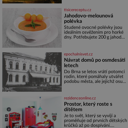
termálním
pomáhal stavět domy, vyrábět
lodě, zapisovat první texty a
tisicereceptu.cz
inspiroval řadu pověstí. Tato
Jahodovo-melounová
skromná, ale užitečná rostlina
polévka
provází člověka už tisíce let.
Většina lidí vnímá rákos jen jako
Studené ovocné polévky jsou
obyčejnou kulisu letního
ideálním osvěžením pro horké
koupání. Stačí se však podívat
dny. Potřebujete 200 g jahod
600 g žlutého melounu 100 ml
sladkého dezertního vína 50 g
cukru krystal 1 lžíci medu 200 g
epochalnisvet.cz
zakysané sm
Návrat domů po osmdesáti
letech
Do Brna se letos vrátí potomci
rodin, které pomáhaly utvářet
podobu města, ale jejichž osudy
dramaticky přerušila druhá
světová válka. Příběhy rodů
Placzek, Löw-Beer, Fuhrmann,
rezidenceonline.cz
Kohn a Stiassni se stanou
Prostor, který roste s
jednou z hlavních
dítětem
dramaturgických linií festivalu
židovské kultury ŠTETL FEST
Je to svět, který se vyvíjí a
2026. Některé návraty nejsou
proměňuje od prvních dětských
jednoduché. Místa, která si
krůčků až po dospívání.