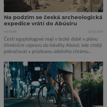
Na podzim se česká archeologická
expedice vrátí do Abúsíru
HISTORIE
8.8.2019
Čeští egyptologové mají v brzké době v plánu
tříměsíční výpravu do lokality Abúsír, kde chtějí
pokračovat v průzkumu údolního chrámu
faraona Niuserrea a okolí hrobky hodnostáře
Ceje. Lucie Jirásková z Českého
egyptologického ústavu FF UK řekla, že je
v plánu také zpracování vykopaných předmětů.
„V průběhu výzkumů není moc času na
zpracování nálezů. Necháváme si na to tedy
měsíc, kdy […]