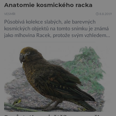
Anatomie kosmického racka
VESMÍR
8.8.2019
Působivá kolekce slabých, ale barevných
kosmických objektů na tomto snímku je známá
jako mlhovina Racek, protože svým vzhledem
připomíná ptáka v letu. Útvar tvoří oblaky
prachu, vodíku, hélia a malého množství těžších
chemických prvků. Celá oblast je místem zrodu
nových hvězd. Mimořádné rozlišení tohoto
záběru pořízeného pomocí přehlídkového
teleskopu ESO/VST odhaluje detaily
jednotlivých astronomických objektů, […]