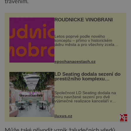
trávením.
ROUDNICKÉ VINOBRANÍ
Letos poprvé podle nového
konceptu – přímo v historickém
jádru města a pro všechny zcela
zdarma. Hlavní program se
odehraje na Karlově a Husově
náměstí. Návštěvníci se mohou těšit
na víno, burčák, pes...
epochanacestach.cz
LD Seating dodala sezení do
prestižního komplexu
MediaCityUK v Salfordu
Společnost LD Seating dodala na
míru navržené sezení pro dvě
výjimečné realizace kanceláří v
areálu MediaCityUK v anglickém
Salfordu – konkrétně do budov Blue
Tower a Orange Tower. Komplex
iluxus.cz
budov Media...
Může také přivodit vznik žaludečních vředů.