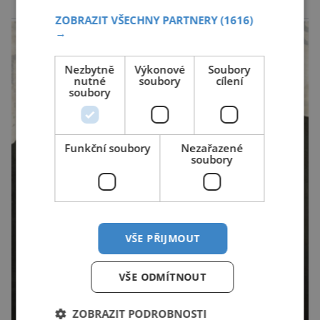
(ÚKZÚZ) podřízeného ministerstvu
reklama
ZOBRAZIT VŠECHNY PARTNERY
(1616)
zemědělství. Ornitologové varují, že v ohrožení
→
je mnoho živočichů a především […]
Nezbytně
Výkonové
Soubory
nutné
soubory
cílení
soubory
Funkční soubory
Nezařazené
soubory
VŠE PŘIJMOUT
VŠE ODMÍTNOUT
ZOBRAZIT PODROBNOSTI