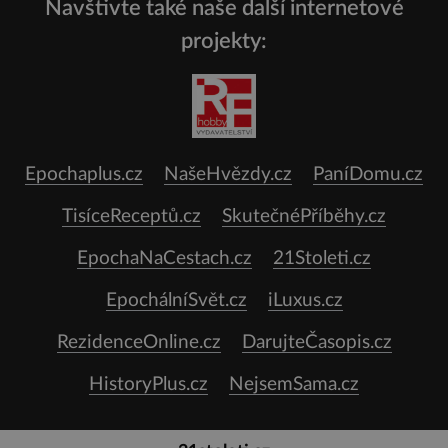
Navštivte také naše další internetové
projekty:
Epochaplus.cz
NašeHvězdy.cz
PaníDomu.cz
TisíceReceptů.cz
SkutečnéPříběhy.cz
EpochaNaCestach.cz
21Stoleti.cz
EpochálníSvět.cz
iLuxus.cz
RezidenceOnline.cz
DarujteČasopis.cz
HistoryPlus.cz
NejsemSama.cz