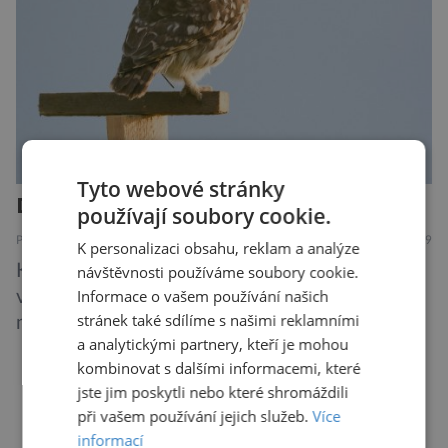
Tyto webové stránky
Další rána pro mizejícího sýčka
používají soubory cookie.
PŘÍRODA
7.8.2019
K personalizaci obsahu, reklam a analýze
Kriticky ohrožený sýček obecný letos
návštěvnosti používáme soubory cookie.
Informace o vašem používání našich
významně posílil populaci díky velkému
stránek také sdílíme s našimi reklamními
množství hrabošů. Teď pro něj malý hlodavec
a analytickými partnery, kteří je mohou
může být hrozbou. Zemědělci dostali povolení
kombinovat s dalšími informacemi, které
trávit hraboše plošně rozhozeným jedem. Od 5.
jste jim poskytli nebo které shromáždili
srpna jim to umožňuje rozhodnutí Ústředního
DALŠÍ ČLÁNKY ›
při vašem používání jejich služeb.
Více
kontrolního a zkušebního ústavu zemědělského
informací