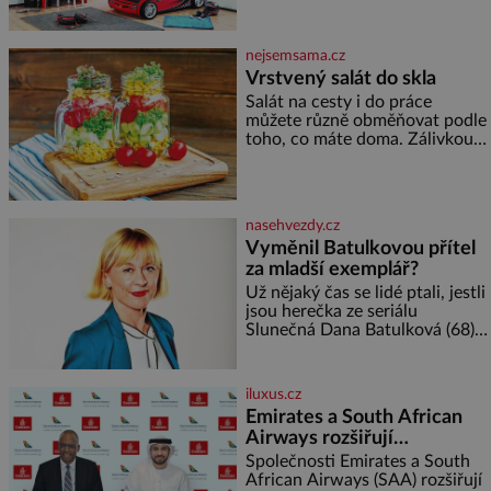
člověk pamatuje z rodinných
Správně navržený pokoj
vyprávění, už dávno
podporuje bezpečí, kreativitu,
soustředění i odpočinek a
nejsemsama.cz
reaguje na každou etapu života
Vrstvený salát do skla
a specifické potřeby dítěte. Pro
Salát na cesty i do práce
nejmenší je klíčová
můžete různě obměňovat podle
jednoduchost, měkkost a
toho, co máte doma. Zálivkou
bezpečí, proto by pokoj
ho zalijte až těsně před
miminka měl působit především
podáváním, aby zeleninu
klidně a útulně. Předškolní věk
nerozmočila. Na 2 porce
je
potřebujete: ✿ 1/4 ledového
nasehvezdy.cz
nebo jiného salátu (římský salát,
Vyměnil Batulkovou přítel
polníček…) ✿ 1 malá konzerva
za mladší exemplář?
kukuřice ✿ ½ okurky ✿ 2
rajčata Zálivka: ✿ 4 lžíce
Už nějaký čas se lidé ptali, jestli
olivového oleje ✿ 1 lžíci
jsou herečka ze seriálu
citronové šťávy ✿ ½ stroužku
Slunečná Dana Batulková (68) a
její partner, režisér Ondřej Zajíc
(56), ještě vůbec spolu. Herečka
od sebe přítele od samého
iluxus.cz
začátku odhán
Emirates a South African
Airways rozšiřují
partnerství. Cestujícím
Společnosti Emirates a South
nově zpřístupní dalších
African Airways (SAA) rozšiřují