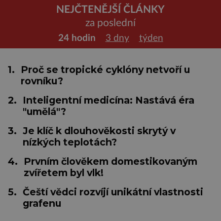
NEJČTENĚJŠÍ ČLÁNKY
za poslední
24 hodin
3 dny
týden
1.
Proč se tropické cyklóny netvoří u
rovníku?
2.
Inteligentní medicína: Nastává éra
"umělá"?
3.
Je klíč k dlouhověkosti skrytý v
nízkých teplotách?
4.
Prvním člověkem domestikovaným
zvířetem byl vlk!
5.
Čeští vědci rozvíjí unikátní vlastnosti
grafenu