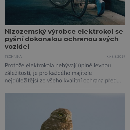
Nizozemský výrobce elektrokol se
pyšní dokonalou ochranou svých
vozidel
TECHNIKA
8.8.2019
Protože elektrokola nebývají úplně levnou
záležitostí, je pro každého majitele
nejdůležitější ze všeho kvalitní ochrana před
krádeží. Toho si je dobře vědom i nizozemský
výrobce kol VanMoof, který bez mrknutí oka
tvrdí, že má tu nejlepší ochranu na světě.
Skutečně nepřehání? Pokud se podrobněji
podíváme na ochranu jejich elektrokol
Electrified S2 a X2, pak je […]