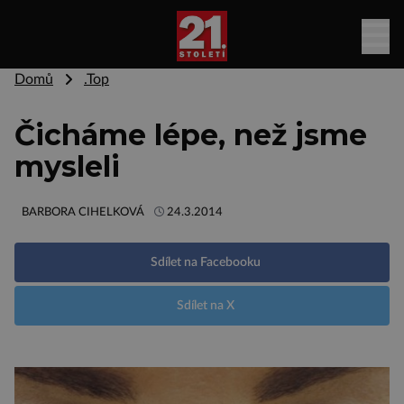
Domů
.Top
Čicháme lépe, než jsme
mysleli
BARBORA CIHELKOVÁ
24.3.2014
Sdílet na Facebooku
Sdílet na X