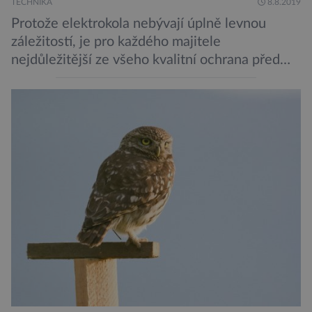
TECHNIKA
8.8.2019
Protože elektrokola nebývají úplně levnou
záležitostí, je pro každého majitele
nejdůležitější ze všeho kvalitní ochrana před
krádeží. Toho si je dobře vědom i nizozemský
výrobce kol VanMoof, který bez mrknutí oka
tvrdí, že má tu nejlepší ochranu na světě.
Skutečně nepřehání? Pokud se podrobněji
podíváme na ochranu jejich elektrokol
Electrified S2 a X2, pak je […]