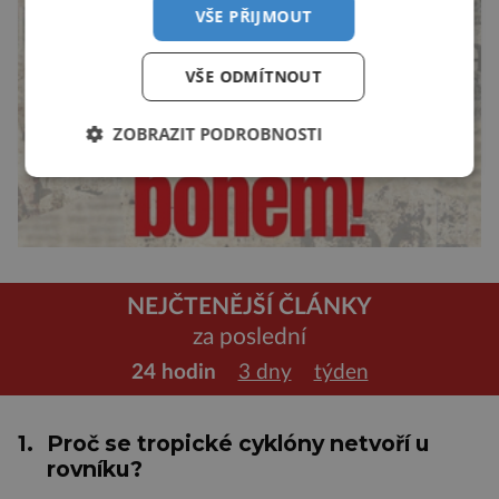
VŠE PŘIJMOUT
VŠE ODMÍTNOUT
ZOBRAZIT PODROBNOSTI
NEJČTENĚJŠÍ ČLÁNKY
za poslední
24 hodin
3 dny
týden
1.
Proč se tropické cyklóny netvoří u
rovníku?