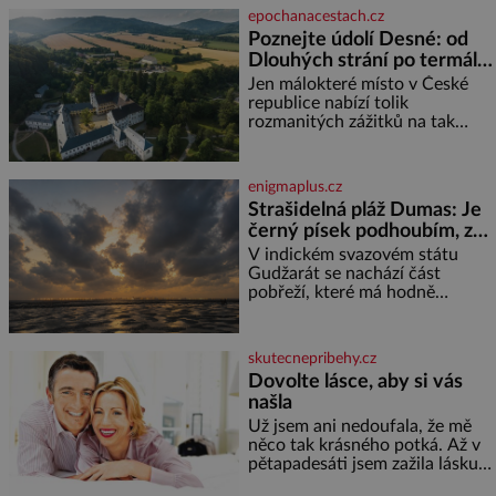
jméno kolegy z práce. Nebo
epochanacestach.cz
marně v paměti lovíte název
Poznejte údolí Desné: od
knížky, kterou jste nedávno
Dlouhých strání po termální
přečetli. Je to opravdu tak, s
věkem jako kdyby se paměť
prameny
Jen málokteré místo v České
rozhodla stávkovat. Cvičte
republice nabízí tolik
rozmanitých zážitků na tak
malém území jako údolí řeky
Desné v srdci Jeseníků. Během
jediného dne můžete
enigmaplus.cz
nahlédnout do útrob jedné z
Strašidelná pláž Dumas: Je
nejvýznamnějších vodních
černý písek podhoubím, ze
elektráren v Evropě, vydat se na
kterého roste zlo?
horské hřebeny, projet se na
V indickém svazovém státu
koloběžce a den zakončit
Gudžarát se nachází část
poznáváním památek ve
pobřeží, které má hodně
Velkých Losinách nebo v
temnou pověst. Jistě k tomu
termálním
přispívá i černý písek této pláže.
Proč má pláž takové netypické
skutecnepribehy.cz
zbarvení? Nakolik jsou pravd
Dovolte lásce, aby si vás
našla
Už jsem ani nedoufala, že mě
něco tak krásného potká. Až v
pětapadesáti jsem zažila lásku
na první pohled. Poprvé jsem se