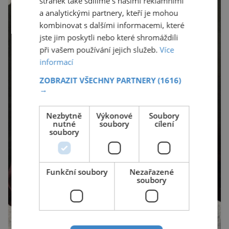
stránek také sdílíme s našimi reklamními
a analytickými partnery, kteří je mohou
kombinovat s dalšími informacemi, které
jste jim poskytli nebo které shromáždili
při vašem používání jejich služeb.
Více
informací
ZOBRAZIT VŠECHNY PARTNERY
(1616)
→
Nezbytně
Výkonové
Soubory
nutné
soubory
cílení
soubory
Funkční soubory
Nezařazené
soubory