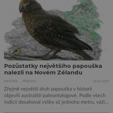
chemických prvků. Celá oblast je místem zrodu
nových hvězd. Mimořádné rozlišení tohoto
záběru pořízeného pomocí přehlídkového
teleskopu ESO/VST odhaluje detaily
jednotlivých astronomických objektů, […]
Pozůstatky největšího papouška
nalezli na Novém Zélandu
HISTORIE
PŘÍRODA
8.8.2019
Zřejmě největší druh papouška v historii
objevili australští paleontologové. Podle všech
indicií dosahoval výšky až jednoho metru, vážil
asi 7 kilogramů, nelétal a mohl se chlubit