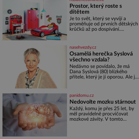
ovesných vloček 1 lžíce mlet
Prostor, který roste s
dítětem
Je to svět, který se vyvíjí a
proměňuje od prvních dětských
krůčků až po dospívání.
Správně navržený pokoj
podporuje bezpečí, kreativitu,
soustředění i odpočinek a
nasehvezdy.cz
reaguje na každou etapu života
Osamělá herečka Syslová
a specifické potřeby dítěte. Pro
všechno vzdala?
nejmenší je klíčová
jednoduchost, měkkost a
Nedávno se povídalo, že má
bezpečí, proto by pokoj
Dana Syslová (80) blízkého
miminka měl působit především
přítele, který je jí oporou. Ale je
klidně a útulně. Předškolní věk
to ještě vůbec pravda? V
je
posledních dnech čím dál
častěji mluví o svém odchodu.
panidomu.cz
Dohnala ji snad samota? Půs
Nedovolte mozku stárnout
Každý, komu je přes 25 let, by
měl pravidelně procvičovat
mozkové závity. V tomto
období se totiž začíná
zhoršovat paměť. Možná máte
problém vzpomenout si na