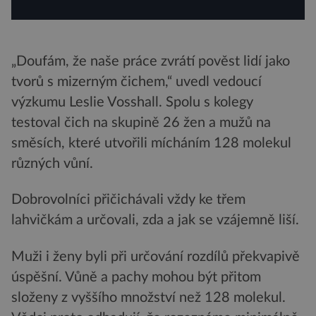
„Doufám, že naše práce zvrátí pověst lidí jako
tvorů s mizerným čichem,“ uvedl vedoucí
výzkumu Leslie Vosshall. Spolu s kolegy
testoval čich na skupině 26 žen a mužů na
směsích, které utvořili mícháním 128 molekul
různých vůní.
Dobrovolníci přičichávali vždy ke třem
lahvičkám a určovali, zda a jak se vzájemně liší.
Muži i ženy byli při určování rozdílů překvapivě
úspěšní. Vůně a pachy mohou být přitom
složeny z vyššího množství než 128 molekul.