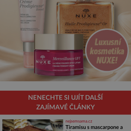
NENECHTE SI UJÍT DALŠÍ
ZAJÍMAVÉ ČLÁNKY
nejsemsama.cz
Tiramisu s mascarpone a