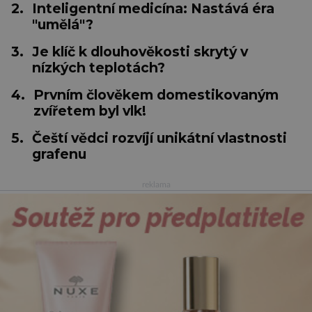
2.
Inteligentní medicína: Nastává éra
"umělá"?
3.
Je klíč k dlouhověkosti skrytý v
nízkých teplotách?
4.
Prvním člověkem domestikovaným
zvířetem byl vlk!
5.
Čeští vědci rozvíjí unikátní vlastnosti
grafenu
reklama