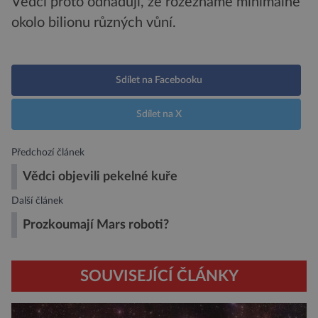
Vědci proto odhadují, že rozeznáme minimálně
okolo bilionu různých vůní.
Sdílet na Facebooku
Sdílet na X
Předchozí článek
Vědci objevili pekelné kuře
Další článek
Prozkoumají Mars roboti?
SOUVISEJÍCÍ ČLÁNKY