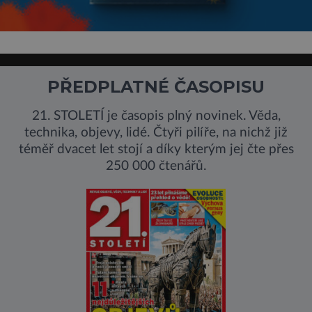
PŘEDPLATNÉ ČASOPISU
21. STOLETÍ je časopis plný novinek. Věda,
technika, objevy, lidé. Čtyři pilíře, na nichž již
téměř dvacet let stojí a díky kterým jej čte přes
250 000 čtenářů.