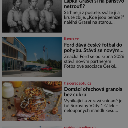
Lapka Grasel si na panstvo
díky stovkám let pečlivého
netroufl?
šlechtění se z ní stává zelenina,
bez které si českou zahradu ani
Strhne ji z postele, sváže ji a
nedokážeme představit. Její
krutě zbije. „Kde jsou peníze?“
příběh je
naléhá Grasel na starou
švadlenku. Když mu to
neprozradí – ostatně ani
nemůže, protože žádné nemá,
iluxus.cz
spokojí se lupič s několika
Ford dává český fotbal do
měďáky a štůčky látky. Zraněná
pohybu. Stává se novým
žena pár dní nato umírá. Je to
partnerem FAČR
muž nebývale krutý. Jeho činy
Značka Ford se od srpna 2026
budí hrůzu ještě dlouho po jeho
stává novým partnerem
smrti
Fotbalové asociace České
republiky. V rámci tříleté
spolupráce zajistí mobilitu
asociace, reprezentačních týmů
tisicereceptu.cz
i českého fotbalu v regionech.
Domácí ořechová granola
Partner
bez cukru
Vynikající a zdravá snídaně je
tu! Suroviny Vždy 1 šálek –
neloupaných mandlí kešu
ořechů vlašských ořechů
slunečnicových semínek
semínek dýně rozinek 3 šálky
rezidenceonline.cz