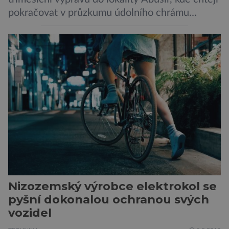
pokračovat v průzkumu údolního chrámu
faraona Niuserrea a okolí hrobky hodnostáře
Ceje. Lucie Jirásková z Českého
egyptologického ústavu FF UK řekla, že je
v plánu také zpracování vykopaných předmětů.
„V průběhu výzkumů není moc času na
zpracování nálezů. Necháváme si na to tedy
měsíc, kdy […]
Nizozemský výrobce elektrokol se
pyšní dokonalou ochranou svých
vozidel