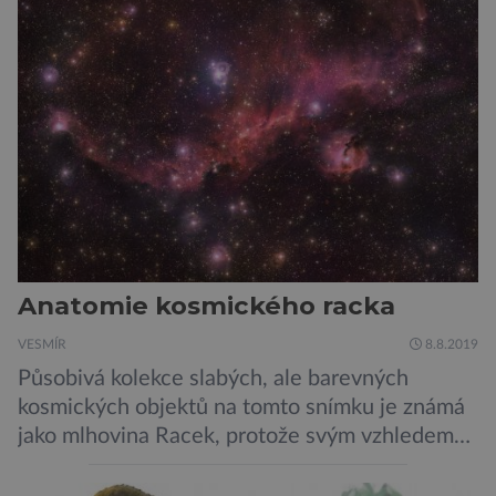
Anatomie kosmického racka
VESMÍR
8.8.2019
Působivá kolekce slabých, ale barevných
kosmických objektů na tomto snímku je známá
jako mlhovina Racek, protože svým vzhledem
připomíná ptáka v letu. Útvar tvoří oblaky
prachu, vodíku, hélia a malého množství těžších