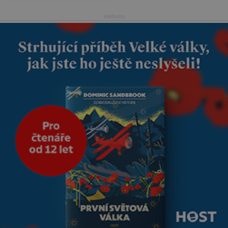
vdávala, když mi bylo dvacet.
Oba jsme byli mladí a byl to tak
reklama
říkajíc sňatek z rozumu. Rodiče
nás dali dohromady, Toník byl
dobře zaopatřený mladý muž.
Manželství nám oběma moc
nesvědčilo, brzy jsme zjistili, že