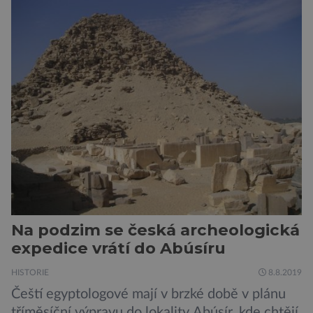
skutečně silným zobákem. Pták dostal
pojmenování Heracles inexpectatus a doba
jeho života je datována přibližně před 19
miliony lety. „Nový Zéland je dobře známý
svými velkými nelétavými ptáky. Dominantní
[…]
Na podzim se česká archeologická
expedice vrátí do Abúsíru
HISTORIE
8.8.2019
Čeští egyptologové mají v brzké době v plánu
tříměsíční výpravu do lokality Abúsír, kde chtějí