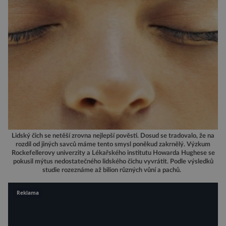
Lidský čich se netěší zrovna nejlepší pověsti. Dosud se tradovalo, že na
rozdíl od jiných savců máme tento smysl poněkud zakrnělý. Výzkum
Rockefellerovy univerzity a Lékařského institutu Howarda Hughese se
pokusil mýtus nedostatečného lidského čichu vyvrátit. Podle výsledků
studie rozeznáme až bilion různých vůní a pachů.
Reklama