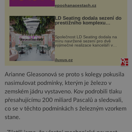
náměstí. Návštěvníci se mohou těšit
na víno, burčák, pes...
epochanacestach.cz
LD Seating dodala sezení do
prestižního komplexu
MediaCityUK v Salfordu
Společnost LD Seating dodala na
míru navržené sezení pro dvě
výjimečné realizace kanceláří v
areálu MediaCityUK v anglickém
Salfordu – konkrétně do budov Blue
Tower a Orange Tower. Komplex
iluxus.cz
budov Media...
Arianne Gleasonová se proto s kolegy pokusila
nasimulovat podmínky, kterým je železo v
zemském jádru vystaveno. Kov podrobili tlaku
přesahujícímu 200 miliard Pascalů a sledovali,
co se v těchto podmínkách s železným vzorkem
stane.