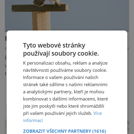
Další rána pro mizejícího sýčka
Tyto webové stránky
PŘÍRODA
7.8.2019
používají soubory cookie.
Kriticky ohrožený sýček obecný letos
K personalizaci obsahu, reklam a analýze
významně posílil populaci díky velkému
návštěvnosti používáme soubory cookie.
množství hrabošů. Teď pro něj malý hlodavec
Informace o vašem používání našich
může být hrozbou. Zemědělci dostali povolení
stránek také sdílíme s našimi reklamními
trávit hraboše plošně rozhozeným jedem. Od 5.
a analytickými partnery, kteří je mohou
srpna jim to umožňuje rozhodnutí Ústředního
DALŠÍ ČLÁNKY ›
kombinovat s dalšími informacemi, které
kontrolního a zkušebního ústavu zemědělského
jste jim poskytli nebo které shromáždili
(ÚKZÚZ) podřízeného ministerstvu
při vašem používání jejich služeb.
Více
reklama
informací
zemědělství. Ornitologové varují, že v ohrožení
je mnoho živočichů a především […]
ZOBRAZIT VŠECHNY PARTNERY
(1616)