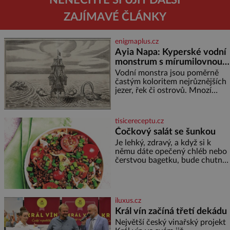
NENECHTE SI UJÍT DALŠÍ
ZAJÍMAVÉ ČLÁNKY
enigmaplus.cz
Ayia Napa: Kyperské vodní
monstrum s mírumilovnou
povahou
Vodní monstra jsou poměrně
častým koloritem nejrůznějších
jezer, řek či ostrovů. Mnozí
skeptici to přikládají hlavně
snaze dané místo zviditelnit a
přitáhnout k němu pozornost
tisicereceptu.cz
záhadám nakloněných turi
Čočkový salát se šunkou
Je lehký, zdravý, a když si k
němu dáte opečený chléb nebo
čerstvou bagetku, bude chutnat
jedna báseň. Suroviny 250 g
vaší oblíbené čočky 150 g
cherry rajčátek 1 velká červená
cibule 2 lžíce
iluxus.cz
Král vín začíná třetí dekádu
Největší český vinařský projekt