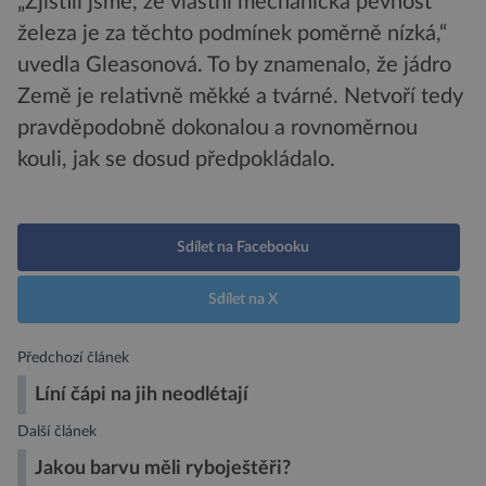
„Zjistili jsme, že vlastní mechanická pevnost
železa je za těchto podmínek poměrně nízká,“
uvedla Gleasonová. To by znamenalo, že jádro
Země je relativně měkké a tvárné. Netvoří tedy
pravděpodobně dokonalou a rovnoměrnou
kouli, jak se dosud předpokládalo.
Sdílet na Facebooku
Sdílet na X
Předchozí článek
Líní čápi na jih neodlétají
Další článek
Jakou barvu měli ryboještěři?