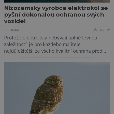
Nizozemský výrobce elektrokol se
pyšní dokonalou ochranou svých
vozidel
TECHNIKA
8.8.2019
Protože elektrokola nebývají úplně levnou
záležitostí, je pro každého majitele
nejdůležitější ze všeho kvalitní ochrana před
krádeží. Toho si je dobře vědom i nizozemský
výrobce kol VanMoof, který bez mrknutí oka
tvrdí, že má tu nejlepší ochranu na světě.
Skutečně nepřehání? Pokud se podrobněji
podíváme na ochranu jejich elektrokol
Electrified S2 a X2, pak je […]