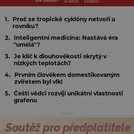
24 hodin
3 dny
týden
1.
Proč se tropické cyklóny netvoří u
rovníku?
2.
Inteligentní medicína: Nastává éra
"umělá"?
3.
Je klíč k dlouhověkosti skrytý v
nízkých teplotách?
4.
Prvním člověkem domestikovaným
zvířetem byl vlk!
5.
Čeští vědci rozvíjí unikátní vlastnosti
grafenu
reklama