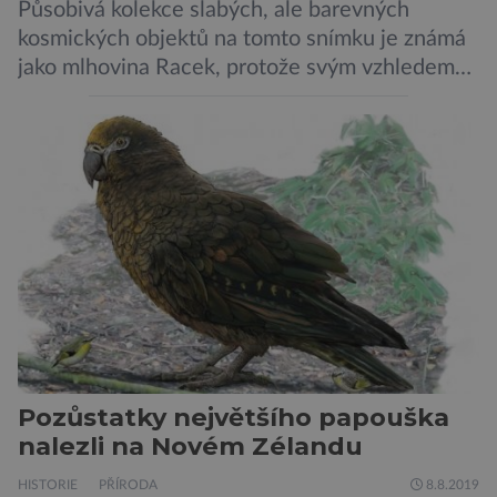
Působivá kolekce slabých, ale barevných
kosmických objektů na tomto snímku je známá
jako mlhovina Racek, protože svým vzhledem
připomíná ptáka v letu. Útvar tvoří oblaky
prachu, vodíku, hélia a malého množství těžších
chemických prvků. Celá oblast je místem zrodu
nových hvězd. Mimořádné rozlišení tohoto
záběru pořízeného pomocí přehlídkového
teleskopu ESO/VST odhaluje detaily
jednotlivých astronomických objektů, […]
Pozůstatky největšího papouška
nalezli na Novém Zélandu
HISTORIE
PŘÍRODA
8.8.2019