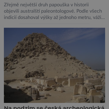
Zřejmě největší druh papouška v historii
objevili australští paleontologové. Podle všech
indicií dosahoval výšky až jednoho metru, vážil
asi 7 kilogramů, nelétal a mohl se chlubit
skutečně silným zobákem. Pták dostal
pojmenování Heracles inexpectatus a doba
jeho života je datována přibližně před 19
miliony lety. „Nový Zéland je dobře známý
svými velkými nelétavými ptáky. Dominantní
[…]
Na podzim se česká archeologická