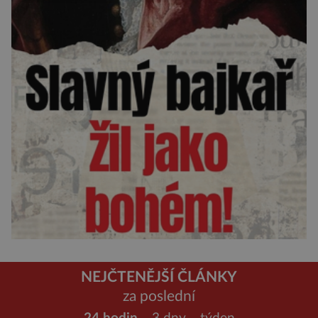
NEJČTENĚJŠÍ ČLÁNKY
za poslední