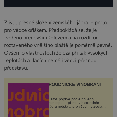
Zjistit přesné složení zemského jádra je proto
pro vědce oříškem. Předpokládá se, že je
tvořeno především železem a na rozdíl od
roztaveného vnějšího pláště je poměrně pevné.
Ovšem o vlastnostech železa při tak vysokých
teplotách a tlacích neměli vědci přesnou
představu.
ROUDNICKÉ VINOBRANÍ
Letos poprvé podle nového
konceptu – přímo v historickém
jádru města a pro všechny zcela
zdarma. Hlavní program se
odehraje na Karlově a Husově