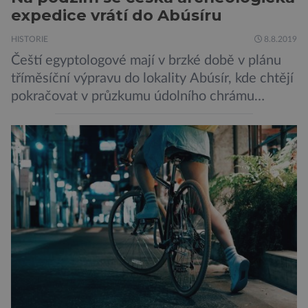
expedice vrátí do Abúsíru
HISTORIE
8.8.2019
Čeští egyptologové mají v brzké době v plánu
tříměsíční výpravu do lokality Abúsír, kde chtějí
pokračovat v průzkumu údolního chrámu
faraona Niuserrea a okolí hrobky hodnostáře
Ceje. Lucie Jirásková z Českého
egyptologického ústavu FF UK řekla, že je
v plánu také zpracování vykopaných předmětů.
„V průběhu výzkumů není moc času na
zpracování nálezů. Necháváme si na to tedy
měsíc, kdy […]