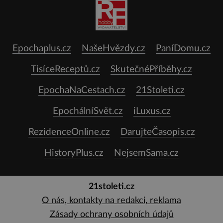
Epochaplus.cz
NašeHvězdy.cz
PaníDomu.cz
TisíceReceptů.cz
SkutečnéPříběhy.cz
EpochaNaCestach.cz
21Stoleti.cz
EpochálníSvět.cz
iLuxus.cz
RezidenceOnline.cz
DarujteČasopis.cz
HistoryPlus.cz
NejsemSama.cz
21stoleti.cz
O nás, kontakty na redakci, reklama
Zásady ochrany osobních údajů