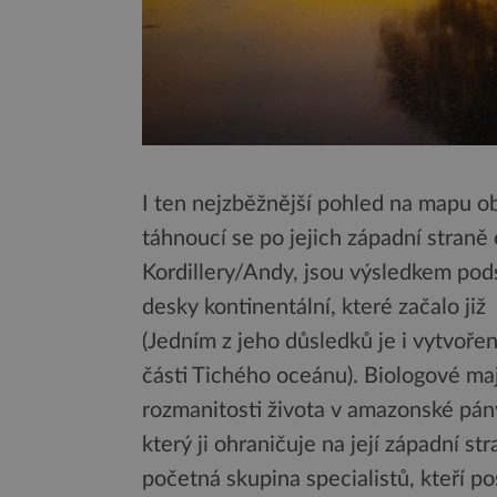
I ten nejzběžnější pohled na mapu o
táhnoucí se po jejich západní straně 
Kordillery/Andy, jsou výsledkem pod
desky kontinentální, které začalo již
(Jedním z jeho důsledků je i vytvoře
části Tichého oceánu). Biologové maj
rozmanitosti života v amazonské pán
který ji ohraničuje na její západní s
početná skupina specialistů, kteří p