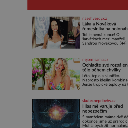
nasehvezdy.cz
Lákala Nováková
řemeslníka na polona
tělo!
Tohle nemá konce! O
šarvátkách mezi manželi
Sandrou Novákovou (44) 
Vojtěchem Moravcem (39)
toho napsalo už hodně. A
kdo by doufal, že horká 
nejsemsama.cz
u herečky ze seriálu Ulice 
režiséra vychladne,
Ochlaďte své rozpále
tělo během chvilky
Léto, teplo a sluníčko.
Naprosto ideální kombina
Jenže tropické teploty už 
příjemné nejsou. Víte, jak
potravinami se můžete ry
ochladit? K dyž se nám tr
skutecnepribehy.cz
zaryjí pod kůži, hledáme ú
v bazénu nebo pomocí
Hlas mě varuje před
klimatizace. Jenže ne vžd
nebezpečím
můžeme být v jejich blízkos
S manželem máme dvě dě
Nemusíte však zoufat. Po
dokonce jsme už prarodiči
budete mít promyšlený
Mohla bych žít normálně,
jídelníček, žadné pařáky si