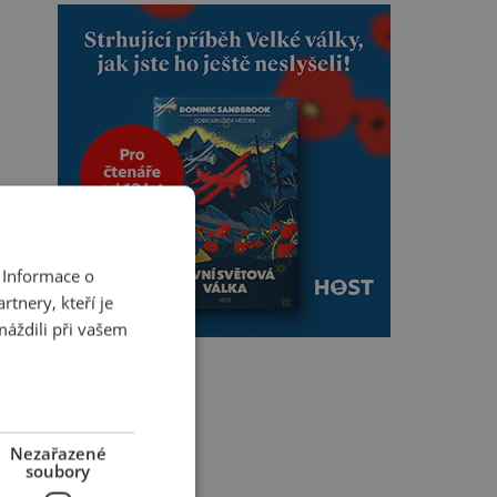
 Informace o
tnery, kteří je
máždili při vašem
Nezařazené
soubory