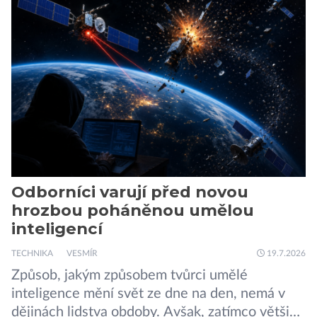
London ukazuje, že někteří choboti, včetně
populárního systému Grok od firmy xAI Elona
Muska, mají tendenci podporovat bludné
představy […]
Odborníci varují před novou
hrozbou poháněnou umělou
inteligencí
TECHNIKA
VESMÍR
19.7.2026
Způsob, jakým způsobem tvůrci umělé
inteligence mění svět ze dne na den, nemá v
dějinách lidstva obdoby. Avšak, zatímco většina