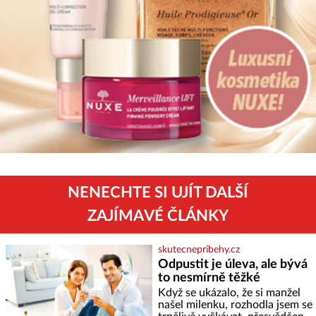
NENECHTE SI UJÍT DALŠÍ
ZAJÍMAVÉ ČLÁNKY
skutecnepribehy.cz
Odpustit je úleva, ale bývá
to nesmírně těžké
Když se ukázalo, že si manžel
našel milenku, rozhodla jsem se