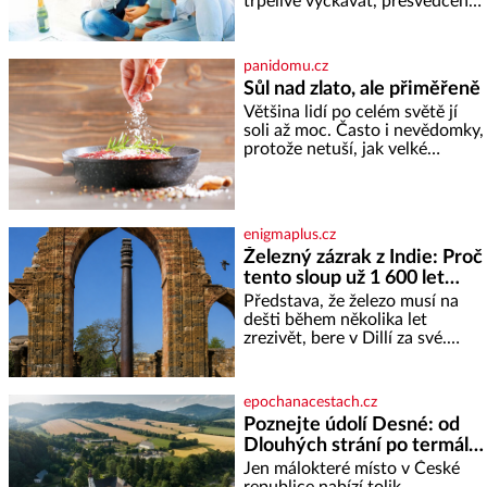
trpělivě vyčkávat, přesvědčena,
že se dříve či později vrátí k
rodině. Možná je to jedna z
nejtěžších věcí na světě. Ale
panidomu.cz
každý, kdo s tím má nějaké
Sůl nad zlato, ale přiměřeně
zkušenosti, se zapřísahá, že
Většina lidí po celém světě jí
pokud odpustíte, znatelně se
soli až moc. Často i nevědomky,
vám uleví. Když se ke mně
protože netuší, jak velké
doneslo, že si manžel pořídil
množství se jí skrývá v
milenku,
průmyslově vyráběných
potravinách, dokonce i těch
sladkých. Sůl je zdravá Ale v
enigmaplus.cz
ani ne třetinovém množství, než
Železný zázrak z Indie: Proč
je pro většinu populace běžné.
tento sloup už 1 600 let
Její základní složky– sodík a
chlór – jsou zásadní pro
nezná rez?
Představa, že železo musí na
správné hospodaření
dešti během několika let
zrezivět, bere v Dillí za své.
Uprostřed komplexu Qutb stojí
více než sedm metrů vysoký
železný sloup, který už přibližně
epochanacestach.cz
1 600 let odolává počasí
Poznejte údolí Desné: od
Dlouhých strání po termální
prameny
Jen málokteré místo v České