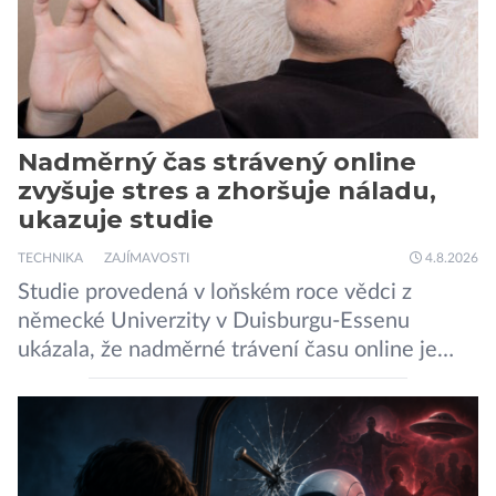
Nadměrný čas strávený online
zvyšuje stres a zhoršuje náladu,
ukazuje studie
TECHNIKA
ZAJÍMAVOSTI
4.8.2026
Studie provedená v loňském roce vědci z
německé Univerzity v Duisburgu-Essenu
ukázala, že nadměrné trávení času online je
spojeno s vyšší úrovní stresu, horší náladou a
vede k zanedbávání dalších aktivit. Zúčastnilo
se jí 900 dospělých Němců, kteří uvedli, že se v
posledním roce alespoň jednou zapojili do hraní
her, sledování pornografie, sledování sociálních