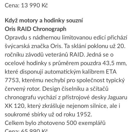
Cena: 13 990 Kč
Když motory a hodinky souzní
Oris RAID Chronograph
Opravdu s nádhernou limitovanou edicí přichází
švýcarská značka Oris. Ta sklání poklonu už 20.
ročníku závodů veteránů RAID. Jedná se o
ocelové hodinky s průměrem pouzdra 43,5 mm,
které disponují automatickým kalibrem ETA
7753, kterému nechybí pro společnost typický
červený rotor. Design číselníku a sčítačů
chronografu vychází z přístrojové desky Jaguaru
XK 120, který zkrášluje nejenom silnice, ale i
soukromé sbírky už od roku 1952.
Celkem bylo zhotoveno 500 exemplářů
Cena: 65 990 Kč