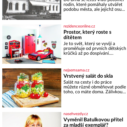
rodin, které pomáhaly utvářet
podobu města, ale jejichž osudy
dramaticky přerušila druhá
světová válka. Příběhy rodů
Placzek, Löw-Beer, Fuhrmann,
rezidenceonline.cz
Kohn a Stiassni se stanou
Prostor, který roste s
jednou z hlavních
dítětem
dramaturgických linií festivalu
židovské kultury ŠTETL FEST
Je to svět, který se vyvíjí a
2026. Některé návraty nejsou
proměňuje od prvních dětských
jednoduché. Místa, která si
krůčků až po dospívání.
člověk pamatuje z rodinných
Správně navržený pokoj
vyprávění, už dávno
podporuje bezpečí, kreativitu,
soustředění i odpočinek a
nejsemsama.cz
reaguje na každou etapu života
Vrstvený salát do skla
a specifické potřeby dítěte. Pro
Salát na cesty i do práce
nejmenší je klíčová
můžete různě obměňovat podle
jednoduchost, měkkost a
toho, co máte doma. Zálivkou
bezpečí, proto by pokoj
ho zalijte až těsně před
miminka měl působit především
podáváním, aby zeleninu
klidně a útulně. Předškolní věk
nerozmočila. Na 2 porce
je
potřebujete: ✿ 1/4 ledového
nasehvezdy.cz
nebo jiného salátu (římský salát,
Vyměnil Batulkovou přítel
polníček…) ✿ 1 malá konzerva
za mladší exemplář?
kukuřice ✿ ½ okurky ✿ 2