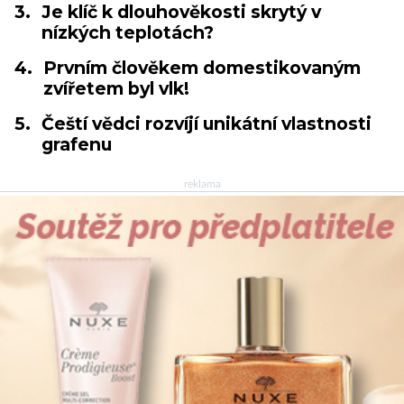
3.
Je klíč k dlouhověkosti skrytý v
nízkých teplotách?
4.
Prvním člověkem domestikovaným
zvířetem byl vlk!
5.
Čeští vědci rozvíjí unikátní vlastnosti
grafenu
reklama