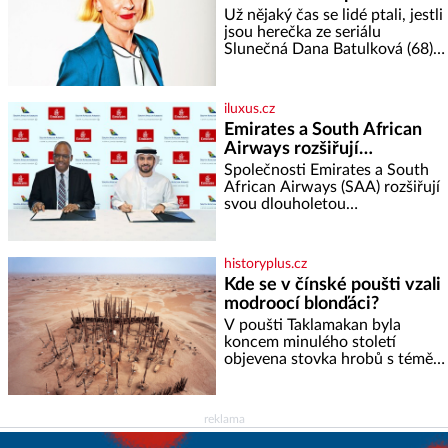
rajčata Zálivka: ✿ 4 lžíce
Už nějaký čas se lidé ptali, jestli
olivového oleje ✿ 1 lžíci
jsou herečka ze seriálu
citronové šťávy ✿ ½ stroužku
Slunečná Dana Batulková (68) a
její partner, režisér Ondřej Zajíc
(56), ještě vůbec spolu. Herečka
od sebe přítele od samého
iluxus.cz
začátku odhán
Emirates a South African
Airways rozšiřují
partnerství. Cestujícím
Společnosti Emirates a South
nově zpřístupní dalších
African Airways (SAA) rozšiřují
svou dlouholetou
devět destinací v jižní a
codesharovou spolupráci. Nová
střední Africe
reciproční dohoda zpřístupní
cestujícím devět dalších
historyplus.cz
destinací v jižní a střední Africe
Kde se v čínské poušti vzali
a u
modroocí blonďáci?
V poušti Taklamakan byla
koncem minulého století
objevena stovka hrobů s téměř
netknutými mumiemi. Všichni
mrtví byli pohřbeni s úctou a
četnými milodary. Asi nejvíc
reklama
přitom vědce zaujal hrob
tříměsíčního chlapečka s