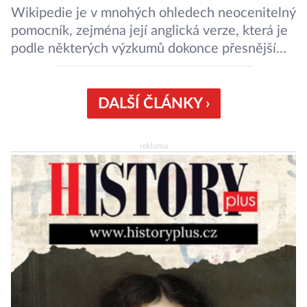
Wikipedie je v mnohých ohledech neocenitelný
pomocník, zejména její anglická verze, která je
podle některých výzkumů dokonce přesnější
než slavná Encyclopedia Britannica. Nyní se
internetová studna znalostí proměnila v
křišťálovou kouli, ze které umělá inteligence
DALŠÍ ČLÁNKY ›
věštila, které technologie v dohledné
budoucnosti nejvíce zasáhnou naši společnost.
reklama
Za vším stojí australští výzkumníci, kteří pomocí
umělé inteligence a […]