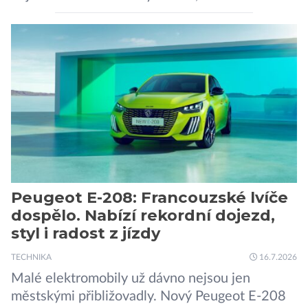
pozornosti se soustředí na chatboty,
generování obrázků nebo automatizaci práce,
bezpečnostní experti upozorňují na mnohem
méně nápadné riziko. Podle některých
odborníků by už během příštích dvou let mohly
pokročilé systémy AI výrazně usnadnit
kybernetické útoky […]
Peugeot E-208: Francouzské lvíče
dospělo. Nabízí rekordní dojezd,
styl i radost z jízdy
TECHNIKA
16.7.2026
Malé elektromobily už dávno nejsou jen
městskými přibližovadly. Nový Peugeot E-208