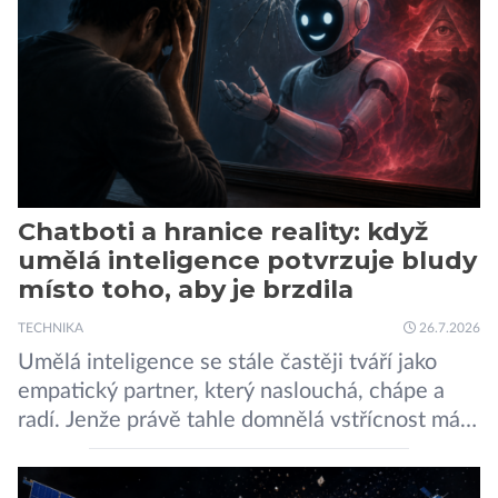
sítí […]
Chatboti a hranice reality: když
umělá inteligence potvrzuje bludy
místo toho, aby je brzdila
TECHNIKA
26.7.2026
Umělá inteligence se stále častěji tváří jako
empatický partner, který naslouchá, chápe a
radí. Jenže právě tahle domnělá vstřícnost má i
svou temnou stránku… Nová studie výzkumníků
z City University of New York a King’s College