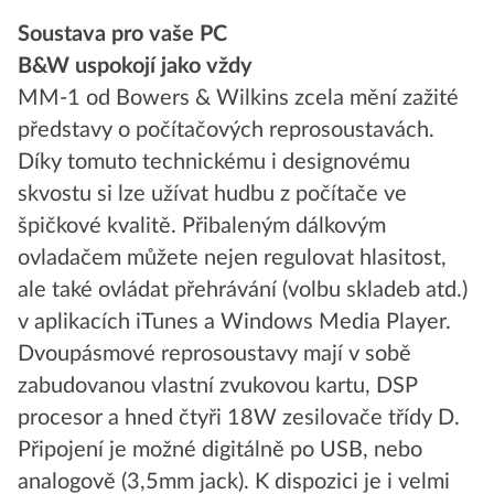
Soustava pro vaše PC
B&W uspokojí jako vždy
MM-1 od Bowers & Wilkins zcela mění zažité
představy o počítačových reprosoustavách.
Díky tomuto technickému i designovému
skvostu si lze užívat hudbu z počítače ve
špičkové kvalitě. Přibaleným dálkovým
ovladačem můžete nejen regulovat hlasitost,
ale také ovládat přehrávání (volbu skladeb atd.)
v aplikacích iTunes a Windows Media Player.
Dvoupásmové reprosoustavy mají v sobě
zabudovanou vlastní zvukovou kartu, DSP
procesor a hned čtyři 18W zesilovače třídy D.
Připojení je možné digitálně po USB, nebo
analogově (3,5mm jack). K dispozici je i velmi