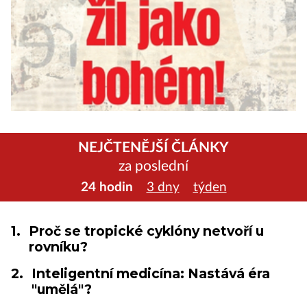
NEJČTENĚJŠÍ ČLÁNKY
za poslední
24 hodin
3 dny
týden
1.
Proč se tropické cyklóny netvoří u
rovníku?
2.
Inteligentní medicína: Nastává éra
"umělá"?