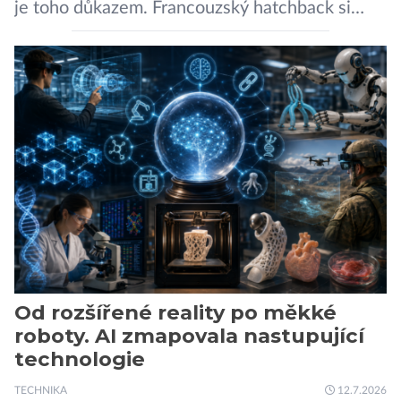
je toho důkazem. Francouzský hatchback si
zachoval svůj atraktivní design, přidal delší
dojezd a modernější technologie, ale hlavně
ukazuje, že i kompaktní elektromobil může být
autem, se kterým bez obav vyrazíte za hranice
města Peugeot se u modelu 208 trefil do
černého už […]
Od rozšířené reality po měkké
roboty. AI zmapovala nastupující
technologie
TECHNIKA
12.7.2026