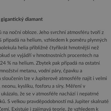
 gigantický diamant
ů na noční obloze. Jeho svrchní atmosféru tvoří z
 % připadá na helium, vzhledem k poměru plynných
molekula helia přibližně čtyřikrát hmotnější než
pokud se vyjádří v hmotnostních procentech na
 24 % na helium. Zbytek pak připadá na ostatní
množství metanu, vodní páry, čpavku a
sloučenin lze v Jupiterově atmosféře najít i velmi
 neonu, kyslíku, fosforu a síry. Měření v
 ukázalo, že se v atmosféře nachází i nepatrné
ků. S velkou pravděpodobností má Jupiter skalnaté
emí. Existuje i zajímavá teorie, že vzhledem k