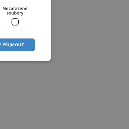
Nezařazené
soubory
E PŘIJMOUT