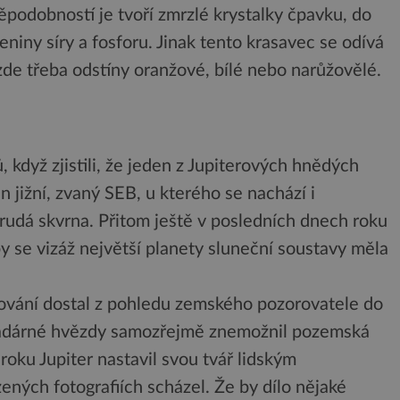
ěpodobností je tvoří zmrzlé krystalky čpavku, do
niny síry a fosforu. Jinak tento krasavec se odívá
 zde třeba odstíny oranžové, bílé nebo narůžovělé.
 když zjistili, že jeden z Jupiterových hnědých
 jižní, zvaný SEB, u kterého se nachází i
á rudá skvrna. Přitom ještě v posledních dnech roku
 se vizáž největší planety sluneční soustavy měla
ování dostal z pohledu zemského pozorovatele do
votadárné hvězdy samozřejmě znemožnil pozemská
roku Jupiter nastavil svou tvář lidským
ených fotografiích scházel. Že by dílo nějaké