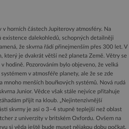
v v horních částech Jupiterovy atmosféry. Na
ů existence dalekohledů, schopných detailněji
amená, že skvrna řádí přinejmenším přes 300 let. V
, který je dvakrát větší než planeta Země. Větry se
ů v hodině. Pozorováním bylo objeveno, že velká
systémem v atmosféře planety, ale že se zde
na a mnoho menších bouřkových systémů. Nová rudá
kvrna Junior. Vědce však stále nejvíce přitahuje
 záhadám přijít na kloub. „Nejintenzivnější
ti skvrny je asi o 3–4 stupně teplejší než oblast
etcher z univerzity v britském Oxfordu. Ovšem na
jevu si věda ještě bude muset nějakou dobu počkat.