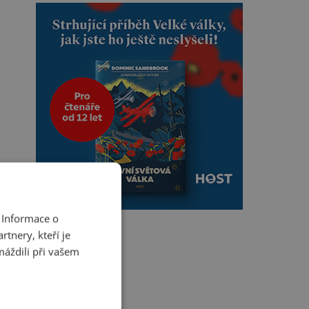
 Informace o
tnery, kteří je
máždili při vašem