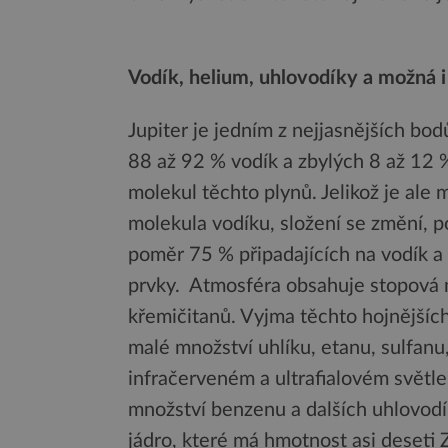
Vodík, helium, uhlovodíky a možná i
Jupiter je jedním z nejjasnějších bod
88 až 92 % vodík a zbylých 8 až 12
molekul těchto plynů. Jelikož je ale 
molekula vodíku, složení se změní, 
poměr 75 % připadajících na vodík a
prvky. Atmosféra obsahuje stopová 
křemičitanů. Vyjma těchto hojnějších 
malé množství uhlíku, etanu, sulfanu,
infračerveném a ultrafialovém světle
množství benzenu a dalších uhlovodí
jádro, které má hmotnost asi deseti Z