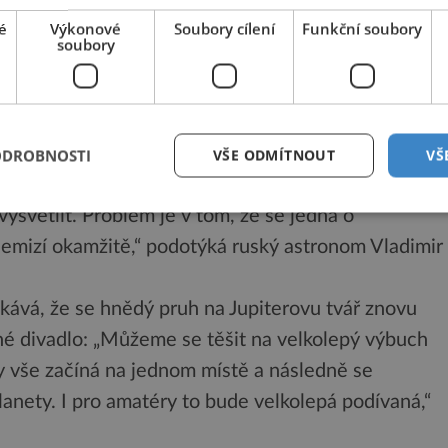
ává i nadále tajemstvím.
é
Výkonové
Soubory cílení
Funkční soubory
soubory
větlení. Zatímco hnědý pruh zmizel, velká rudá
alo, že vinu za zmizení Jupiterovy ozdoby vysoká
ODROBNOSTI
VŠE ODMÍTNOUT
VŠ
 záhadu. „To, co se děje na Jupiteru, je velmi
ysvětlit. Problém je v tom, že se jedná o
 nemizí okamžitě,“ podotýká ruský astronom Vladimir
ává, že se hnědý pruh na Jupiterovu tvář znovu
rné divadlo: „Můžeme se těšit na velkolepý výbuch
y vše začíná na jednom místě a následně se
lanety. I pro amatéry to bude velkolepá podívaná,“