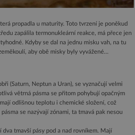
která propadla u maturity. Toto tvrzení je poněkud
tředu zapálila termonukleární reakce, má přece jen
úctyhodné. Kdyby se dal na jednu misku vah, na tu
zeměkoulí, aby obě misky byly vyvážené…
obři (Saturn, Neptun a Uran), se vyznačují velmi
otlivá větrná pásma se přitom pohybují opačným
jí odlišnou teplotu i chemické složení, což
á pásma se nazývají zónami, ta tmavá pak nesou
jí dva tmavší pásy pod a nad rovníkem. Mají