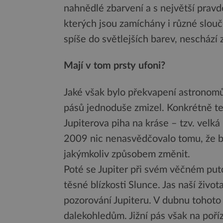
nahnědlé zbarvení a s největší pravd
kterých jsou zamíchány i různé slouče
spíše do světlejších barev, neschází
Mají v tom prsty ufoni?
Jaké však bylo překvapení astronomů,
pásů jednoduše zmizel. Konkrétně ten
Jupiterova piha na kráse – tzv. velk
2009 nic nenasvědčovalo tomu, že by
jakýmkoliv způsobem změnit.
Poté se Jupiter při svém věčném put
těsné blízkosti Slunce. Jas naší ži
pozorování Jupiteru. V dubnu tohoto 
dalekohledům. Jižní pás však na poříz