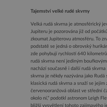
Tajemství velké rudé skvrny
Velká rudá skvrna je atmosférický je
Jupiteru je pozorována již od počátk
zkoumat Jupiterovu atmosféru. To zn
podstatě se jedná o obrovský hurikán
zde pohybují rychlostí 640 kilometr
rudá skvrna není jediným bouřkovým 
nachází současně i další rudá skvr
skvrna je někdy nazývána jako Rudá s
klasická rudá skvrna a snaží se jejím
červenooranžová oblast ve střední čás
okolo ní,“ podotkl astronom Leigh Fl
bližší vysvětlení tohoto zajímavého 