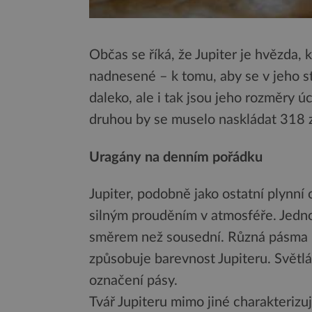
Občas se říká, že Jupiter je hvězda, 
nadnesené – k tomu, aby se v jeho s
daleko, ale i tak jsou jeho rozměry 
druhou by se muselo naskládat 318 
Uragány na denním pořádku
Jupiter, podobně jako ostatní plynní 
silným prouděním v atmosféře. Jedn
směrem než sousední. Různá pásma ma
způsobuje barevnost Jupiteru. Světl
označení pásy.
Tvář Jupiteru mimo jiné charakterizu