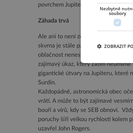
povrchem Jupiteru, to pro vědce zůst
Nezbytně nutn
soubory
Záhada trvá
Ale ani to není zcela uspokojivé vys
skvrna je stále patrná. To by znamen
ZOBRAZIT P
oblačnost nenese. Zkrátka záhada nad
zajímavý úkaz, který zatím neumíme v
gigantické útvary na Jupiteru, které
Surdin.
Každopádně, astronomická obec oček
vrátí. A může to být zajímavé vesmí
bouří a vírů, kdy se SEB obnoví. Vžd
poruchy šíří velkou rychlostí kolem p
uzavřel John Rogers.