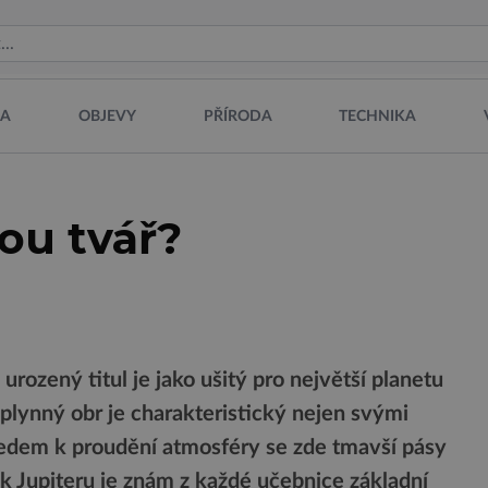
NA
OBJEVY
PŘÍRODA
TECHNIKA
ou tvář?
urozený titul je jako ušitý pro největší planetu
 plynný obr je charakteristický nejen svými
ledem k proudění atmosféry se zde tmavší pásy
zek Jupiteru je znám z každé učebnice základní