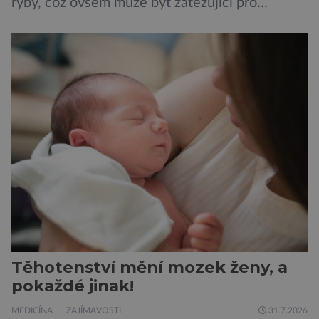
ryby, což ovšem může být zatěžující pro
peněženku. Dobrou zprávou je, že hvězdou
doporučení se nyní staly konzervované
sardinky, které si může dovolit opravdu každý
„Místo toho, aby poskytovaly izolované
mononutrienty, jsou rybí konzervy kompletní
potravinou,“ říká nutriční specialista Colin
Robertson a zdůrazňuje […]
Těhotenství mění mozek ženy, a
pokaždé jinak!
MEDICÍNA
ZAJÍMAVOSTI
31.7.2026