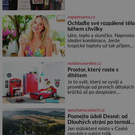
Ta vybírala odborná porota z
celkem 1260 vzorků od 157
vinařů. Král vín, který se – i pře
nejsemsama.cz
Ochlaďte své rozpálené tělo
během chvilky
Léto, teplo a sluníčko. Naprosto
ideální kombinace. Jenže
tropické teploty už tak příjemné
nejsou. Víte, jakými potravinami
se můžete rychle ochladit? K
dyž se nám tropy zaryjí pod
rezidenceonline.cz
kůži, hledáme úlevu v bazénu
Prostor, který roste s
nebo pomocí klimatizace. Jenže
dítětem
ne vždycky můžeme být v jejich
blízkosti. Nemusíte však zoufat.
Je to svět, který se vyvíjí a
Pokud budete mít promyšlený
proměňuje od prvních dětských
jídelníček, žadné pařáky si na
krůčků až po dospívání.
vás
Správně navržený pokoj
podporuje bezpečí, kreativitu,
soustředění i odpočinek a
epochanacestach.cz
reaguje na každou etapu života
Poznejte údolí Desné: od
a specifické potřeby dítěte. Pro
Dlouhých strání po termální
nejmenší je klíčová
prameny
jednoduchost, měkkost a
Jen málokteré místo v České
bezpečí, proto by pokoj
republice nabízí tolik