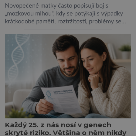
Novopečené matky často popisují boj s
„mozkovou mlhou“, kdy se potýkají s výpadky
krátkodobé paměti, roztržitostí, problémy se
vyjádřit či neschopností udržet pozornost. Tyto
obtíže byly dlouhou dobu připisovány
nedostatku spánku a stresu při péči o
novorozence. Nyní se však ukazuje, že za tím
stojí změny v mozku vyvolané těhotenstvím!
Poporodní mozková mlha, v angličtině […]
Každý 25. z nás nosí v genech
skryté riziko. Většina o něm nikdy