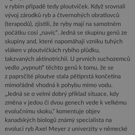
v rybím případě tedy ploutviček. Když srovnali
vývoj zárodků ryb a čtvernohých obratlovců
(terapodů), zjistili, že ryby mají na samotném
počátku cosi „navíc“. Jedná se skupinu genů ze
skupiny and, které napomáhají vzniku tuhých
vláken v ploutvičkách rybího plůdku,
takzvaných aktinotrichií. U prvních suchozemců
vedlo „vypnutí“ těchto genů k tomu, že se
z paprsčité ploutve stala pětiprstá končetina
mimořádně vhodná k pohybu mimo vodu.
„Jedná se o velmi dobrý příklad situace, kdy
změna v jedou či dvou genech vede k velkému
evolučnímu skoku,“ komentuje objev
kanadských biologů známý specialista na
evoluci ryb Axel Meyer z univerzity v německé