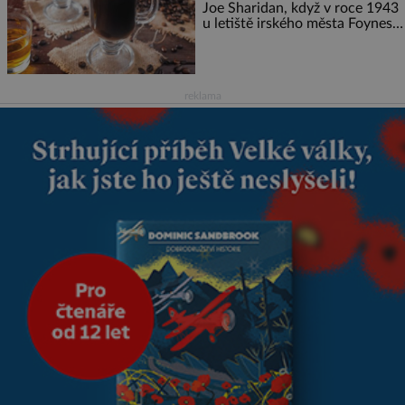
věkem jako kdyby se paměť
Joe Sharidan, když v roce 1943
rozhodla stávkovat. Cvičte
u letiště irského města Foynes
obsluhoval Američany, kteří
kvůli špatnému počasí nemohli
pokračovat v cestě. Povzbudil
je tehdy kávou,
reklama