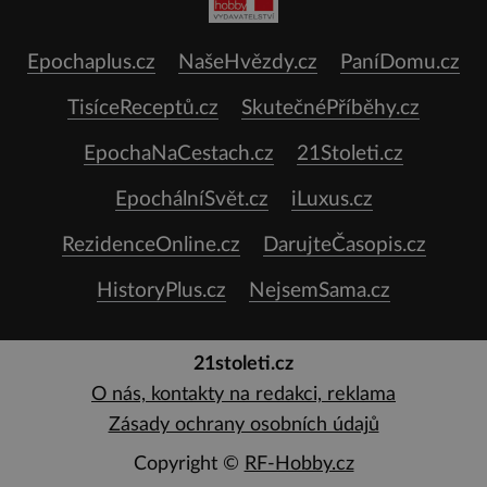
Epochaplus.cz
NašeHvězdy.cz
PaníDomu.cz
TisíceReceptů.cz
SkutečnéPříběhy.cz
EpochaNaCestach.cz
21Stoleti.cz
EpochálníSvět.cz
iLuxus.cz
RezidenceOnline.cz
DarujteČasopis.cz
HistoryPlus.cz
NejsemSama.cz
21stoleti.cz
O nás, kontakty na redakci, reklama
Zásady ochrany osobních údajů
Copyright ©
RF-Hobby.cz