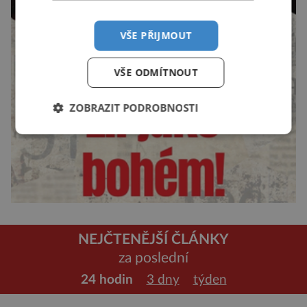
VŠE PŘIJMOUT
VŠE ODMÍTNOUT
ZOBRAZIT PODROBNOSTI
NEJČTENĚJŠÍ ČLÁNKY
za poslední
24 hodin
3 dny
týden