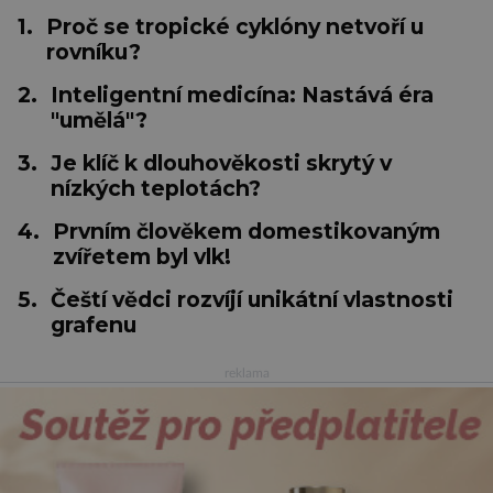
1.
Proč se tropické cyklóny netvoří u
rovníku?
2.
Inteligentní medicína: Nastává éra
"umělá"?
3.
Je klíč k dlouhověkosti skrytý v
nízkých teplotách?
4.
Prvním člověkem domestikovaným
zvířetem byl vlk!
5.
Čeští vědci rozvíjí unikátní vlastnosti
grafenu
reklama