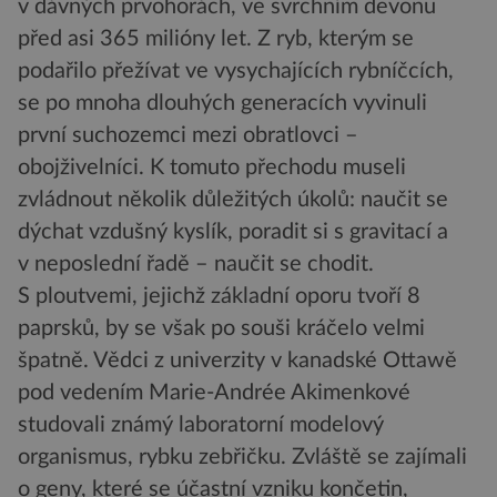
v dávných prvohorách, ve svrchním devonu
před asi 365 milióny let. Z ryb, kterým se
podařilo přežívat ve vysychajících rybníčcích,
se po mnoha dlouhých generacích vyvinuli
první suchozemci mezi obratlovci –
obojživelníci. K tomuto přechodu museli
zvládnout několik důležitých úkolů: naučit se
dýchat vzdušný kyslík, poradit si s gravitací a
v neposlední řadě – naučit se chodit.
S ploutvemi, jejichž základní oporu tvoří 8
paprsků, by se však po souši kráčelo velmi
špatně. Vědci z univerzity v kanadské Ottawě
pod vedením Marie-Andrée Akimenkové
studovali známý laboratorní modelový
organismus, rybku zebřičku. Zvláště se zajímali
o geny, které se účastní vzniku končetin,