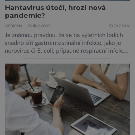
Hantavirus útočí, hrozí nová
pandemie?
MEDICÍNA
ZAJÍMAVOSTI
28.7.2026
Je známou pravdou, že se na výletních lodích
snadno šíří gastrointestinální infekce, jako je
norovirus či E. coli, případně respirační infekce,
jak tomu bylo na počátku pandemie covidu.
Ovšem slyšet o prvním ohnisku hantaviru na
výletní lodi bylo znepokojivé i pro odborníky.
Zdá se, že nebezpečí bylo prozatím zažehnáno.
Máme se bát nové pandemie? Hantavirus […]