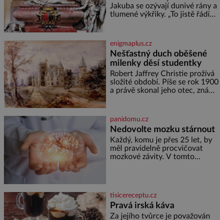
vznikne jeden z
Jakuba se ozývají dunivé rány a
nejdokonalejších organismů
tlumené výkřiky. „To jistě řádí
duch,“ myslí si pověrčiví lidé.
Ani za dvě kopy grošů by se
nikdo neodvážil podzemní
enigmaplus.cz
hrobku otevřít a její poklop tak
Nešťastný duch oběšené
raději jen skrápí svěcenou
milenky děsí studentky
vodou. Za několik dní divné
burácení skutečně ustane. Když
Robert Jaffrey Christie prožívá
o mnoho let později hrobku
složité období. Píše se rok 1900
a právě skonal jeho otec, známý
továrník William Mellis Christie
(1829–1900). Smutná událost je
ale doprovázena ohromným
panidomu.cz
dědictvím
Nedovolte mozku stárnout
Každý, komu je přes 25 let, by
měl pravidelně procvičovat
mozkové závity. V tomto
období se totiž začíná
zhoršovat paměť. Možná máte
problém vzpomenout si na
jméno kolegy z práce. Nebo
tisicereceptu.cz
marně v paměti lovíte název
Pravá irská káva
knížky, kterou jste nedávno
přečetli. Je to opravdu tak, s
Za jejího tvůrce je považován