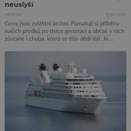
neuslyší
MEDICÍNA
30.7.2026
Geny jsou zvláštní archiv. Pamatují si příběhy
našich předků po tisíce generací a občas v nich
zůstane i chyba, která se tiše dědí dál. Je
nenápadná. Nepůsobí bolest ani únavu. Člověk
o ní nemusí vědět celý život. Přesto může
jednou rozhodnout o zdraví jeho dítěte. Právě
to je případ řady dědičných onemocnění,
například cystické fibrózy, […]