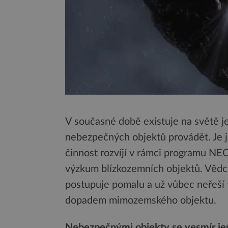
V současné době existuje na světě je
nebezpečných objektů provádět. Je j
činnost rozvíjí v rámci programu NE
výzkum blízkozemních objektů. Vědci
postupuje pomalu a už vůbec neřeší t
dopadem mimozemského objektu.
Nebezpečnými objekty se vesmír je