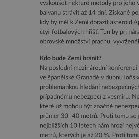
vyzkoušet některé metody pro jeho v
balvanu strávit až 14 dní. Získané p
kdy by měl k Zemi dorazit asteroid 
čtyř fotbalových hřišť. Ten by při ná
obrovské množství prachu, vyvrženéh
Kdo bude Zemi bránit?
Na poslední mezinárodní konferenci
ve španělské Granadě v dubnu loňské
problematikou hledání nebezpečných
případnému nebezpečí z vesmíru. Nejv
které už mohou být značně nebezpečn
průměr 30–40 metrů. Proti tomu se po
nejbližších 10 letech nám hrozí nejv
metrů, kterých je až 20 %. Proti tomu