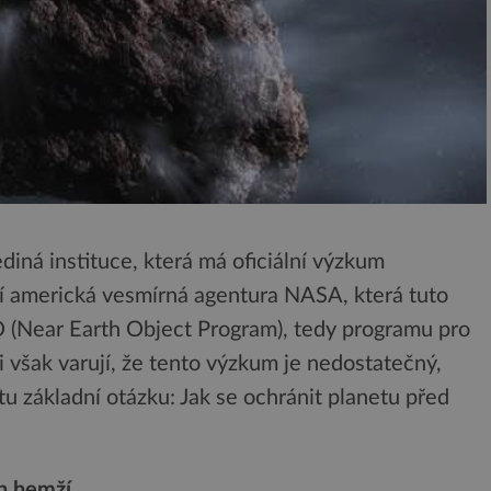
diná instituce, která má oficiální výzkum
í americká vesmírná agentura NASA, která tuto
O (Near Earth Object Program), tedy programu pro
 však varují, že tento výzkum je nedostatečný,
u základní otázku: Jak se ochránit planetu před
n hemží