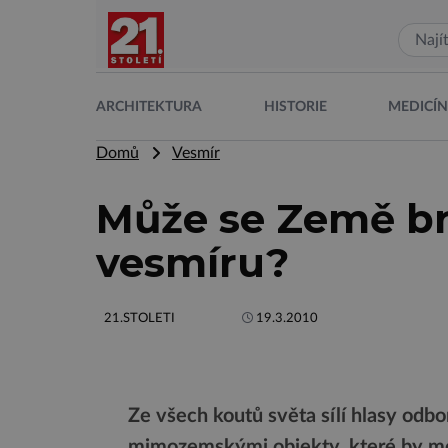
ARCHITEKTURA
HISTORIE
MEDICÍ
Domů
Vesmír
Může se Země br
vesmíru?
21.STOLETI
19.3.2010
Ze všech koutů světa sílí hlasy odb
mimozemskými objekty, které by moh