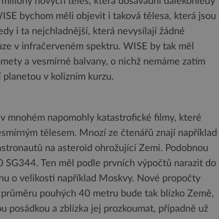
 miliony nových těles, která dosavadní dalekohledy
ISE bychom měli objevit i taková tělesa, která jsou
dy i ta nejchladnější, která nevysílají žádné
pouze v infračerveném spektru. WISE by tak měl
komety a vesmírné balvany, o nichž nemáme zatím
í planetou v kolizním kurzu.
 v mnohém napomohly katastrofické filmy, které
smírným tělesem. Mnozí ze čtenářů znají například
astronautů na asteroid ohrožující Zemi. Podobnou
0 SG344. Ten měl podle prvních výpočtů narazit do
hu o velikosti například Moskvy. Nové propočty
d o průměru pouhých 40 metru bude tak blízko Země,
ou posádkou a zblízka jej prozkoumat, případně už