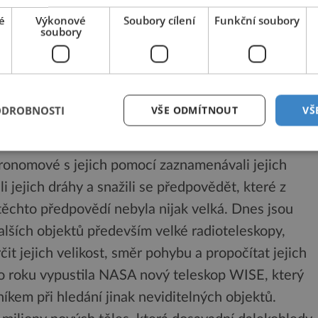
střetnout se Zemí 16. března 2880. Naštěstí je to
é
Výkonové
Soubory cílení
Funkční soubory
soubory
o dokázalo náležitě připravit a vypracovat do té
ránila.
ODROBNOSTI
VŠE ODMÍTNOUT
VŠ
du nových metod, jak nebezpečné objekty zjistit,
čí. Dříve se k hledání těchto těles využívaly
ronomové s jejich pomocí zaznamenávali jejich
i jejich dráhy a snažili se předpovědět, které z
těchto předpovědí nebyla nijak velká. Dnes jsou
alších objektů především velké radioteleskopy,
čit jejich velikost, směr pohybu a propočítat jejich
o roku vypustila NASA nový teleskop WISE, který
kem při hledání jinak neviditelných objektů.