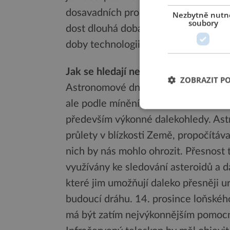
dosavadních propočtů se může přímo 
Nezbytně nutn
soubory
dost dlouhá doba na to, aby se lidstv
doby technologii, která by střetu zab
Jak se hledají nebezpeční poslové?
ZOBRAZIT P
Astronomové dnes sice mají celou řa
ale podle mínění vědců to stále nesta
především výkonné dalekohledy. Ast
průlety v blízkosti Země, propočítával
nich by nás mohlo ohrozit. Přesnost 
využívány ke sledování asteroidů a d
které jim umožňují daleko přesněji ur
budoucí dráhu. 14. prosince loňskéh
má být zatím nejvýkonnějším pomocní