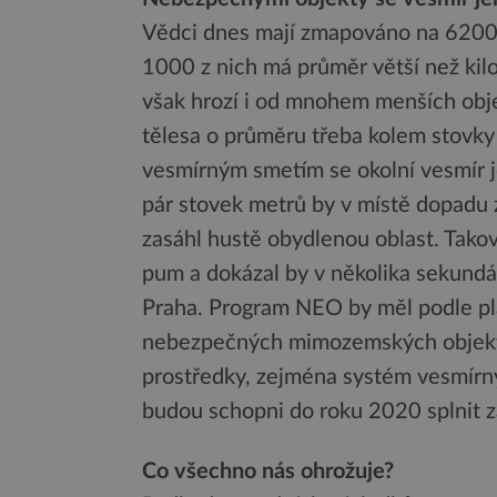
Vědci dnes mají zmapováno na 6200 a
1000 z nich má průměr větší než kil
však hrozí i od mnohem menších obje
tělesa o průměru třeba kolem stovky
vesmírným smetím se okolní vesmír j
pár stovek metrů by v místě dopadu z
zasáhl hustě obydlenou oblast. Tako
pum a dokázal by v několika sekundác
Praha. Program NEO by měl podle p
nebezpečných mimozemských objektů,
prostředky, zejména systém vesmírn
budou schopni do roku 2020 splnit z
Co všechno nás ohrožuje?