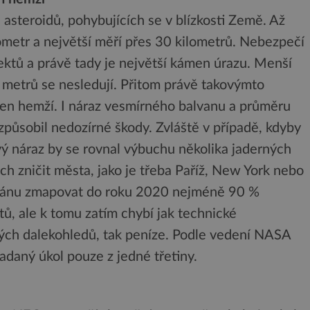
steroidů, pohybujících se v blízkosti Země. Až
ometr a největší měří přes 30 kilometrů. Nebezpečí
ktů a právě tady je největší kámen úrazu. Menší
 metrů se nesledují. Přitom právě takovýmto
en hemží. I náraz vesmírného balvanu a průměru
působil nedozírné škody. Zvláště v případě, kdyby
vý náraz by se rovnal výbuchu několika jaderných
h zničit města, jako je třeba Paříž, New York nebo
lánu zmapovat do roku 2020 nejméně 90 %
 ale k tomu zatím chybí jak technické
ých dalekohledů, tak peníze. Podle vedení NASA
adaný úkol pouze z jedné třetiny.