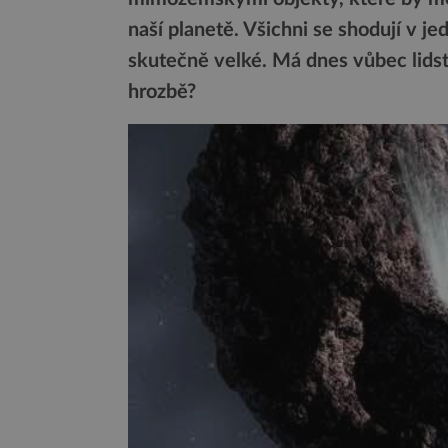
naší planetě. Všichni se shodují v 
skutečně velké. Má dnes vůbec lids
hrozbě?