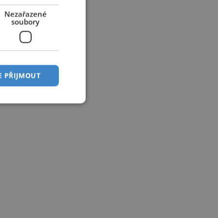
Nezařazené
soubory
E PŘIJMOUT