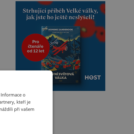
 Informace o
tnery, kteří je
máždili při vašem