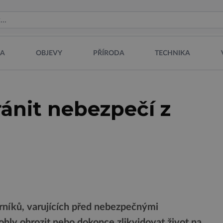
NA
OBJEVY
PŘÍRODA
TECHNIKA
ánit nebezpečí z
orníků, varujících před nebezpečnými
ly ohrozit nebo dokonce zlikvidovat život na