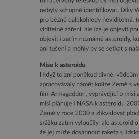
Infračervený teleskop by měl objevit
nebyly schopné identifikovat. Díky W
pro běžné dalekohledy neviditelná, te
viditelné záření, ale lze je objevit 
objevit i zatím neznámé asteroidy, 
ani tušení a mohly by se setkat s naš
Mise k asteroidu
I když to zní poněkud divně, vědcům
zpracovávaly námět kolize Země s ve
film Armageddon, vyprávějící o misi 
misi plánuje i NASA k asteroidu 200
Země v roce 2030 a zlikvidovat ploc
srážku zatím vyloučily, ale asteroi
že jej může dosáhnout raketa s lidsk