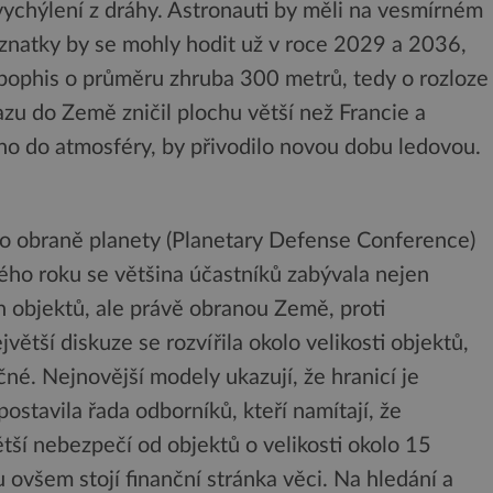
ychýlení z dráhy. Astronauti by měli na vesmírném
oznatky by se mohly hodit už v roce 2029 a 2036,
Apophis o průměru zhruba 300 metrů, tedy o rozloze
razu do Země zničil plochu větší než Francie a
o do atmosféry, by přivodilo novou dobu ledovou.
 o obraně planety (Planetary Defense Conference)
ho roku se většina účastníků zabývala nejen
 objektů, ale právě obranou Země, proti
ětší diskuze se rozvířila okolo velikosti objektů,
é. Nejnovější modely ukazují, že hranicí je
stavila řada odborníků, kteří namítají, že
ětší nebezpečí od objektů o velikosti okolo 15
 ovšem stojí finanční stránka věci. Na hledání a