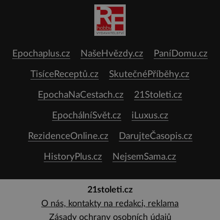
Epochaplus.cz
NašeHvězdy.cz
PaníDomu.cz
TisíceReceptů.cz
SkutečnéPříběhy.cz
EpochaNaCestach.cz
21Stoleti.cz
EpochálníSvět.cz
iLuxus.cz
RezidenceOnline.cz
DarujteČasopis.cz
HistoryPlus.cz
NejsemSama.cz
21stoleti.cz
O nás, kontakty na redakci, reklama
Zásady ochrany osobních údajů