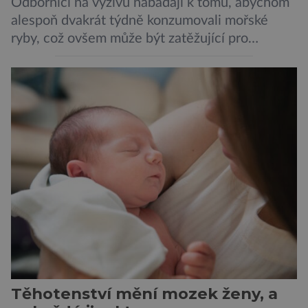
Odborníci na výživu nabádají k tomu, abychom
alespoň dvakrát týdně konzumovali mořské
ryby, což ovšem může být zatěžující pro
peněženku. Dobrou zprávou je, že hvězdou
doporučení se nyní staly konzervované
sardinky, které si může dovolit opravdu každý
„Místo toho, aby poskytovaly izolované
mononutrienty, jsou rybí konzervy kompletní
potravinou,“ říká nutriční specialista Colin
Robertson a zdůrazňuje […]
Těhotenství mění mozek ženy, a