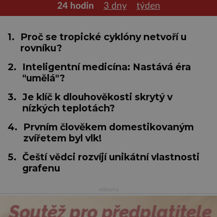
24 hodin
3 dny
týden
1.
Proč se tropické cyklóny netvoří u
rovníku?
2.
Inteligentní medicína: Nastává éra
"umělá"?
3.
Je klíč k dlouhověkosti skrytý v
nízkých teplotách?
4.
Prvním člověkem domestikovaným
zvířetem byl vlk!
5.
Čeští vědci rozvíjí unikátní vlastnosti
grafenu
reklama