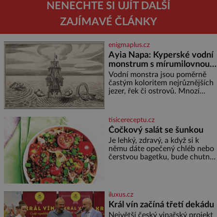
NENECHTE SI UJÍT DALŠÍ
ZAJÍMAVÉ ČLÁNKY
enigmaplus.cz
Ayia Napa: Kyperské vodní
monstrum s mírumilovnou
povahou
Vodní monstra jsou poměrně
častým koloritem nejrůznějších
jezer, řek či ostrovů. Mnozí
skeptici to přikládají hlavně
snaze dané místo zviditelnit a
přitáhnout k němu pozornost
tisicereceptu.cz
záhadám nakloněných turi
Čočkový salát se šunkou
Je lehký, zdravý, a když si k
němu dáte opečený chléb nebo
čerstvou bagetku, bude chutnat
jedna báseň. Suroviny 250 g
vaší oblíbené čočky 150 g
cherry rajčátek 1 velká červená
cibule 2 lžíce
iluxus.cz
Král vín začíná třetí dekádu
Největší český vinařský projekt