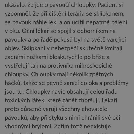
ukázalo, že jde o pavoučí chloupky. Pacient si
vzpomněl, že při čištění terária se sklípkanem,
se pavouk náhle lekl a on ucítil nepatrné pálení
v oku. Oční lékař se spojil s odborníkem na
pavouky a po řadě pokusů byl na světě varující
objev. Sklípkani v nebezpečí skutečně kmitají
zadními nožkami bleskurychle po břiše a
vystřelují tak na protivníka mikroskopické
chloupky. Chloupky mají několik zpětných
háčků, takže se pevně zarazí do oka a problémy
jsou tu. Chloupky navíc obsahují celou řadu
toxických látek, které zánět zhoršují. Lékaři
proto důrazně varují všechny chovatele
pavouků, aby při styku s nimi chránili své oči
vhodnými brýlemi. Zatím totiž neexistuje