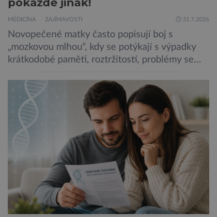
pokaždé jinak!
MEDICÍNA
ZAJÍMAVOSTI
31.7.2026
Novopečené matky často popisují boj s
„mozkovou mlhou“, kdy se potýkají s výpadky
krátkodobé paměti, roztržitostí, problémy se
vyjádřit či neschopností udržet pozornost. Tyto
obtíže byly dlouhou dobu připisovány
nedostatku spánku a stresu při péči o
novorozence. Nyní se však ukazuje, že za tím
stojí změny v mozku vyvolané těhotenstvím!
Poporodní mozková mlha, v angličtině […]