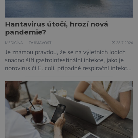
Hantavirus útočí, hrozí nová
pandemie?
MEDICÍNA
ZAJÍMAVOSTI
28.7.2026
Je známou pravdou, že se na výletních lodích
snadno šíří gastrointestinální infekce, jako je
norovirus či E. coli, případně respirační infekce,
jak tomu bylo na počátku pandemie covidu.
Ovšem slyšet o prvním ohnisku hantaviru na
výletní lodi bylo znepokojivé i pro odborníky.
Zdá se, že nebezpečí bylo prozatím zažehnáno.
Máme se bát nové pandemie? Hantavirus […]