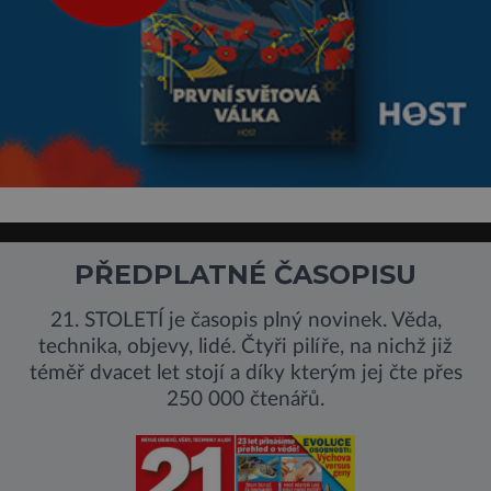
PŘEDPLATNÉ ČASOPISU
21. STOLETÍ je časopis plný novinek. Věda,
technika, objevy, lidé. Čtyři pilíře, na nichž již
téměř dvacet let stojí a díky kterým jej čte přes
250 000 čtenářů.