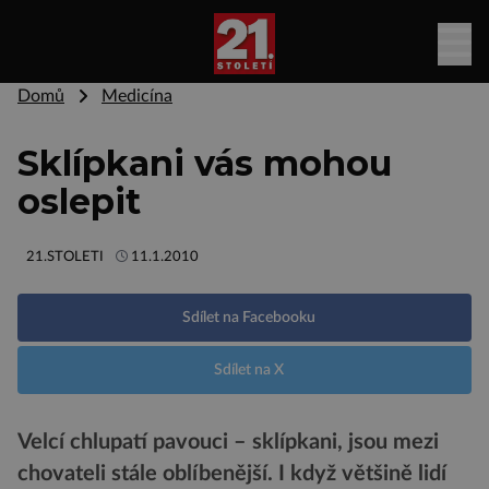
Domů
Medicína
Sklípkani vás mohou
oslepit
21.STOLETI
11.1.2010
Sdílet na Facebooku
Sdílet na X
Velcí chlupatí pavouci – sklípkani, jsou mezi
chovateli stále oblíbenější. I když většině lidí