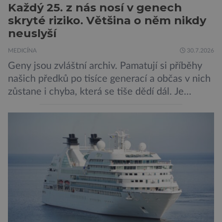
Každý 25. z nás nosí v genech
skryté riziko. Většina o něm nikdy
neuslyší
MEDICÍNA
30.7.2026
Geny jsou zvláštní archiv. Pamatují si příběhy
našich předků po tisíce generací a občas v nich
zůstane i chyba, která se tiše dědí dál. Je
nenápadná. Nepůsobí bolest ani únavu. Člověk
o ní nemusí vědět celý život. Přesto může
jednou rozhodnout o zdraví jeho dítěte. Právě
to je případ řady dědičných onemocnění,
například cystické fibrózy, […]