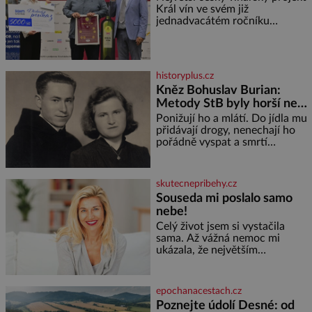
Král vín ve svém již
jednadvacátém ročníku
představil nejlepší domácí vína.
Ta vybírala odborná porota z
celkem 1260 vzorků od 157
vinařů. Král vín, který se – i pře
historyplus.cz
Kněz Bohuslav Burian:
Metody StB byly horší než
gestapácké trýznění
Ponižují ho a mlátí. Do jídla mu
přidávají drogy, nenechají ho
pořádně vyspat a smrtí
vyhrožují i jeho nejbližším.
Burian kruté týrání nevydrží a
estébákům podepíše všechno,
skutecnepribehy.cz
co po něm chtějí. Svým
Souseda mi poslalo samo
podpisem jim potvrdí také to, že
nebe!
na něj během výslechů nikdo
nevyvíjel fyzický ani psychický
Celý život jsem si vystačila
nátlak. Syn brněnského řezníka
sama. Až vážná nemoc mi
chce být knězem a
ukázala, že největším
bohatstvím nejsou peníze ani
vlastní byt, ale člověk, který je
ochotný podat pomocnou ruku.
epochanacestach.cz
Vždycky jsem byla spíš
Poznejte údolí Desné: od
samotářka. Nepotřebovala jsem