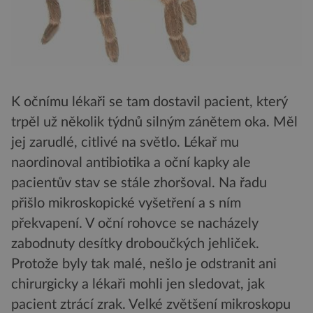
K očnímu lékaři se tam dostavil pacient, který
trpěl už několik týdnů silným zánětem oka. Měl
jej zarudlé, citlivé na světlo. Lékař mu
naordinoval antibiotika a oční kapky ale
pacientův stav se stále zhoršoval. Na řadu
přišlo mikroskopické vyšetření a s ním
překvapení. V oční rohovce se nacházely
zabodnuty desítky droboučkých jehliček.
Protože byly tak malé, nešlo je odstranit ani
chirurgicky a lékaři mohli jen sledovat, jak
pacient ztrácí zrak. Velké zvětšení mikroskopu