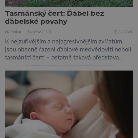
Tasmánský čert: Ďábel bez
ďábelské povahy
PŘÍRODA
ZAJÍMAVOSTI
3.8.2026
K nejzuřivějším a nejagresivnějším zvířatům
jsou obecně řazeni ďáblové medvědovití neboli
tasmánští čerti – ostatně taková představa
vyplývá i z jejich názvu. Tito největší draví
vačnatci, vyskytující se dnes již výhradně na
ostrově Tasmánie, si však takovou nálepku
vůbec nezaslouží. Fakticky se totiž spíše než o
zákeřné a nebezpečné vzteklouny jedná o
plaché živočichy. Velikostně […]