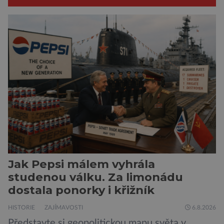
Jak Pepsi málem vyhrála
studenou válku. Za limonádu
dostala ponorky i křižník
HISTORIE
ZAJÍMAVOSTI
6.8.2026
Představte si geopolitickou mapu světa v