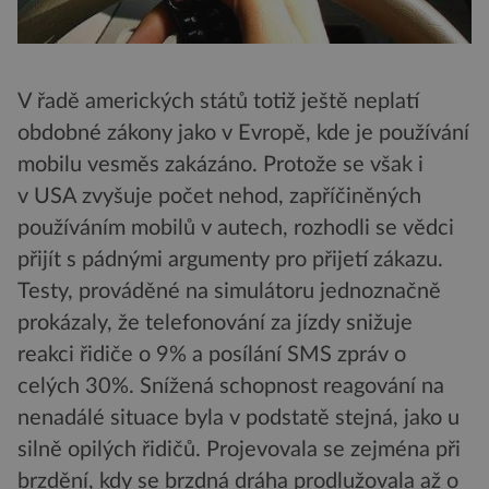
V řadě amerických států totiž ještě neplatí
obdobné zákony jako v Evropě, kde je používání
mobilu vesměs zakázáno. Protože se však i
v USA zvyšuje počet nehod, zapříčiněných
používáním mobilů v autech, rozhodli se vědci
přijít s pádnými argumenty pro přijetí zákazu.
Testy, prováděné na simulátoru jednoznačně
prokázaly, že telefonování za jízdy snižuje
reakci řidiče o 9% a posílání SMS zpráv o
celých 30%. Snížená schopnost reagování na
nenadálé situace byla v podstatě stejná, jako u
silně opilých řidičů. Projevovala se zejména při
brzdění, kdy se brzdná dráha prodlužovala až o