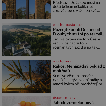
chlór – jsou zásadní pro
nezná rez?
Představa, že železo musí na
správné hospodaření
dešti během několika let
zrezivět, bere v Dillí za své.
Uprostřed komplexu Qutb stojí
více než sedm metrů vysoký
železný sloup, který už přibližně
epochanacestach.cz
1 600 let odolává počasí
Poznejte údolí Desné: od
Dlouhých strání po termální
prameny
Jen málokteré místo v České
republice nabízí tolik
rozmanitých zážitků na tak
malém území jako údolí řeky
Desné v srdci Jeseníků. Během
jediného dne můžete
epochaplus.cz
nahlédnout do útrob jedné z
Rákos: Nenápadný poklad z
nejvýznamnějších vodních
mokřadů
elektráren v Evropě, vydat se na
horské hřebeny, projet se na
Šumí ve větru na březích
koloběžce a den zakončit
rybníků, ukrývá vodní ptáky a
poznáváním památek ve
mnozí kolem něj procházejí bez
Velkých Losinách nebo v
povšimnutí. Přesto právě rákos
termálním
pomáhal stavět domy, vyrábět
lodě, zapisovat první texty a
tisicereceptu.cz
inspiroval řadu pověstí. Tato
Jahodovo-melounová
skromná, ale užitečná rostlina