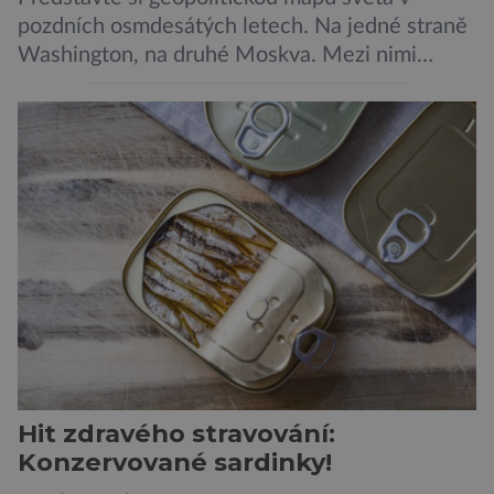
pozdních osmdesátých letech. Na jedné straně
Washington, na druhé Moskva. Mezi nimi
jaderný arzenál schopný zničit planetu
padesátkrát dokola, železná opona a miliony
vojáků v permanentní pohotovosti. A pak je tu
Donald Kendall, generální ředitel společnosti
PepsiCo, který se v květnu roku 1989 stává
admirálem flotily, jež čítá sedmnáct […]
Hit zdravého stravování:
Konzervované sardinky!