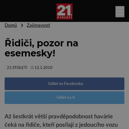
Domů
Zajímavosti
Řidiči, pozor na
esemesky!
21.STOLETI
12.1.2010
Sdílet na Facebooku
Sdílet na X
Až šestkrát větší pravděpodobnost havárie
čeká na řidiče, kteří posílají z jedoucího vozu