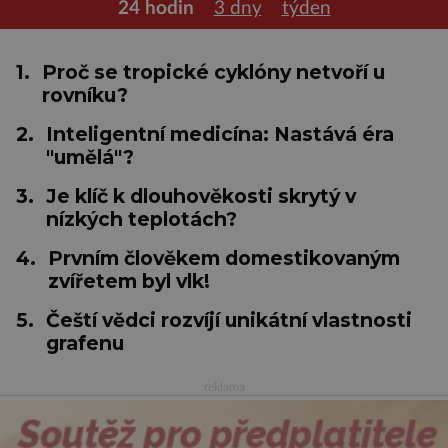
24 hodin
3 dny
týden
1.
Proč se tropické cyklóny netvoří u
rovníku?
2.
Inteligentní medicína: Nastává éra
"umělá"?
3.
Je klíč k dlouhověkosti skrytý v
nízkých teplotách?
4.
Prvním člověkem domestikovaným
zvířetem byl vlk!
5.
Čeští vědci rozvíjí unikátní vlastnosti
grafenu
reklama