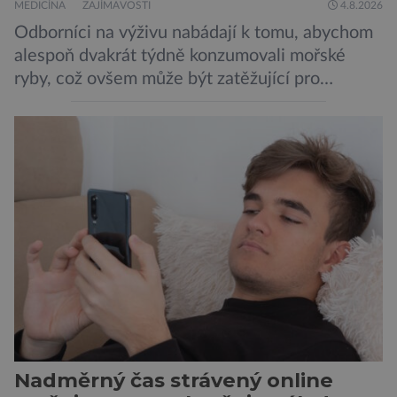
MEDICÍNA
ZAJÍMAVOSTI
4.8.2026
Odborníci na výživu nabádají k tomu, abychom
alespoň dvakrát týdně konzumovali mořské
ryby, což ovšem může být zatěžující pro
peněženku. Dobrou zprávou je, že hvězdou
doporučení se nyní staly konzervované
sardinky, které si může dovolit opravdu každý
„Místo toho, aby poskytovaly izolované
mononutrienty, jsou rybí konzervy kompletní
potravinou,“ říká nutriční specialista Colin
Robertson a zdůrazňuje […]
Nadměrný čas strávený online