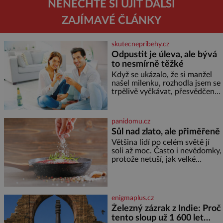
NENECHTE SI UJÍT DALŠÍ
ZAJÍMAVÉ ČLÁNKY
skutecnepribehy.cz
Odpustit je úleva, ale bývá
to nesmírně těžké
Když se ukázalo, že si manžel
našel milenku, rozhodla jsem se
trpělivě vyčkávat, přesvědčena,
že se dříve či později vrátí k
rodině. Možná je to jedna z
nejtěžších věcí na světě. Ale
panidomu.cz
každý, kdo s tím má nějaké
Sůl nad zlato, ale přiměřeně
zkušenosti, se zapřísahá, že
Většina lidí po celém světě jí
pokud odpustíte, znatelně se
soli až moc. Často i nevědomky,
vám uleví. Když se ke mně
protože netuší, jak velké
doneslo, že si manžel pořídil
množství se jí skrývá v
milenku,
průmyslově vyráběných
potravinách, dokonce i těch
sladkých. Sůl je zdravá Ale v
enigmaplus.cz
ani ne třetinovém množství, než
Železný zázrak z Indie: Proč
je pro většinu populace běžné.
tento sloup už 1 600 let
Její základní složky– sodík a