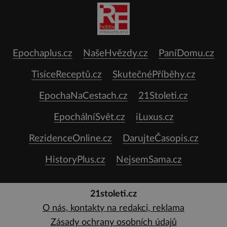
Epochaplus.cz
NašeHvězdy.cz
PaníDomu.cz
TisíceReceptů.cz
SkutečnéPříběhy.cz
EpochaNaCestach.cz
21Stoleti.cz
EpochálníSvět.cz
iLuxus.cz
RezidenceOnline.cz
DarujteČasopis.cz
HistoryPlus.cz
NejsemSama.cz
21stoleti.cz
O nás, kontakty na redakci, reklama
Zásady ochrany osobních údajů