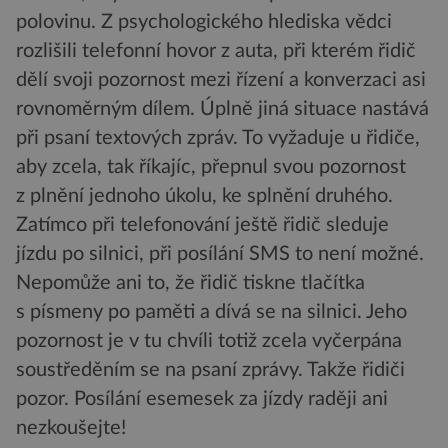
polovinu. Z psychologického hlediska vědci
rozlišili telefonní hovor z auta, při kterém řidič
dělí svoji pozornost mezi řízení a konverzaci asi
rovnoměrným dílem. Úplně jiná situace nastává
při psaní textových zpráv. To vyžaduje u řidiče,
aby zcela, tak říkajíc, přepnul svou pozornost
z plnění jednoho úkolu, ke splnění druhého.
Zatímco při telefonování ještě řidič sleduje
jízdu po silnici, při posílání SMS to není možné.
Nepomůže ani to, že řidič tiskne tlačítka
s písmeny po paměti a dívá se na silnici. Jeho
pozornost je v tu chvíli totiž zcela vyčerpána
soustředěním se na psaní zprávy. Takže řidiči
pozor. Posílání esemesek za jízdy raději ani
nezkoušejte!