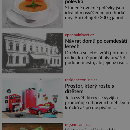
polévka
provází člověka už tisíce let.
Většina lidí vnímá rákos jen jako
Studené ovocné polévky jsou
obyčejnou kulisu letního
ideálním osvěžením pro horké
koupání. Stačí se však podívat
dny. Potřebujete 200 g jahod
600 g žlutého melounu 100 ml
sladkého dezertního vína 50 g
cukru krystal 1 lžíci medu 200 g
epochalnisvet.cz
zakysané sm
Návrat domů po osmdesáti
letech
Do Brna se letos vrátí potomci
rodin, které pomáhaly utvářet
podobu města, ale jejichž osudy
dramaticky přerušila druhá
světová válka. Příběhy rodů
Placzek, Löw-Beer, Fuhrmann,
rezidenceonline.cz
Kohn a Stiassni se stanou
Prostor, který roste s
jednou z hlavních
dítětem
dramaturgických linií festivalu
židovské kultury ŠTETL FEST
Je to svět, který se vyvíjí a
2026. Některé návraty nejsou
proměňuje od prvních dětských
jednoduché. Místa, která si
krůčků až po dospívání.
člověk pamatuje z rodinných
Správně navržený pokoj
vyprávění, už dávno
podporuje bezpečí, kreativitu,
soustředění i odpočinek a
nejsemsama.cz
reaguje na každou etapu života