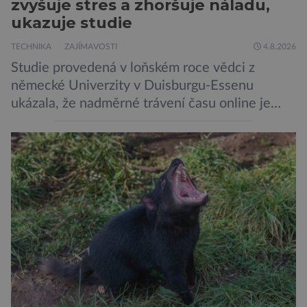
zvyšuje stres a zhoršuje náladu,
ukazuje studie
TECHNIKA
ZAJÍMAVOSTI
4.8.2026
Studie provedená v loňském roce vědci z
německé Univerzity v Duisburgu-Essenu
ukázala, že nadměrné trávení času online je
spojeno s vyšší úrovní stresu, horší náladou a
vede k zanedbávání dalších aktivit. Zúčastnilo
se jí 900 dospělých Němců, kteří uvedli, že se v
posledním roce alespoň jednou zapojili do hraní
her, sledování pornografie, sledování sociálních
sítí […]