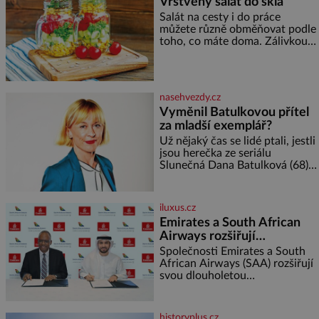
Vrstvený salát do skla
a specifické potřeby dítěte. Pro
Salát na cesty i do práce
nejmenší je klíčová
můžete různě obměňovat podle
jednoduchost, měkkost a
toho, co máte doma. Zálivkou
bezpečí, proto by pokoj
ho zalijte až těsně před
miminka měl působit především
podáváním, aby zeleninu
klidně a útulně. Předškolní věk
nerozmočila. Na 2 porce
je
potřebujete: ✿ 1/4 ledového
nasehvezdy.cz
nebo jiného salátu (římský salát,
Vyměnil Batulkovou přítel
polníček…) ✿ 1 malá konzerva
za mladší exemplář?
kukuřice ✿ ½ okurky ✿ 2
rajčata Zálivka: ✿ 4 lžíce
Už nějaký čas se lidé ptali, jestli
olivového oleje ✿ 1 lžíci
jsou herečka ze seriálu
citronové šťávy ✿ ½ stroužku
Slunečná Dana Batulková (68) a
její partner, režisér Ondřej Zajíc
(56), ještě vůbec spolu. Herečka
od sebe přítele od samého
iluxus.cz
začátku odhán
Emirates a South African
Airways rozšiřují
partnerství. Cestujícím
Společnosti Emirates a South
nově zpřístupní dalších
African Airways (SAA) rozšiřují
svou dlouholetou
devět destinací v jižní a
codesharovou spolupráci. Nová
střední Africe
reciproční dohoda zpřístupní
cestujícím devět dalších
historyplus.cz