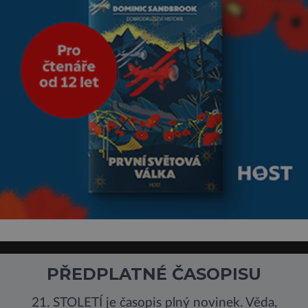
PŘEDPLATNÉ ČASOPISU
21. STOLETÍ je časopis plný novinek. Věda,