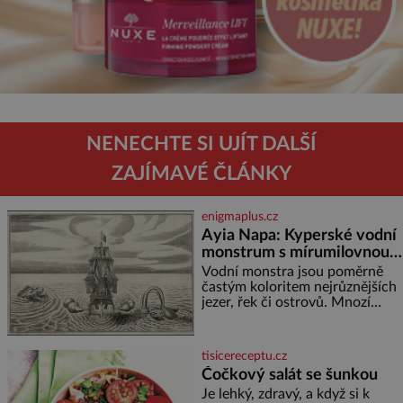
NENECHTE SI UJÍT DALŠÍ
ZAJÍMAVÉ ČLÁNKY
enigmaplus.cz
Ayia Napa: Kyperské vodní
monstrum s mírumilovnou
povahou
Vodní monstra jsou poměrně
častým koloritem nejrůznějších
jezer, řek či ostrovů. Mnozí
skeptici to přikládají hlavně
snaze dané místo zviditelnit a
přitáhnout k němu pozornost
tisicereceptu.cz
záhadám nakloněných turi
Čočkový salát se šunkou
Je lehký, zdravý, a když si k