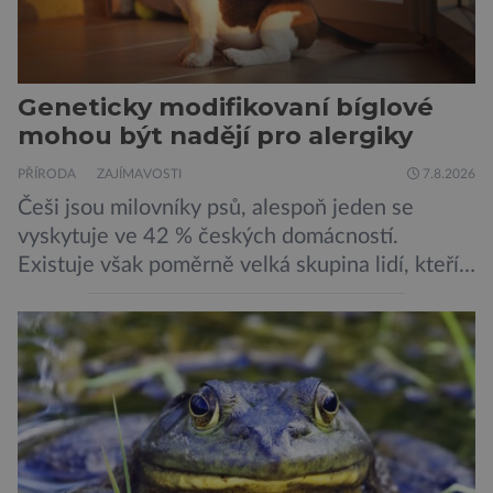
Geneticky modifikovaní bíglové
mohou být nadějí pro alergiky
PŘÍRODA
ZAJÍMAVOSTI
7.8.2026
Češi jsou milovníky psů, alespoň jeden se
vyskytuje ve 42 % českých domácností.
Existuje však poměrně velká skupina lidí, kteří
by si psa rádi pořídili, ale nemohou, protože
jsou alergičtí. Jejich imunitní systém
přecitlivěle reaguje na proteiny obsažené v
psích slinách, potu, moči a šupinkách kůže,
zachycených v srsti. Vědci nyní geneticky
upravili psy, aby […]