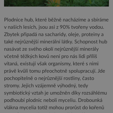
Plodnice hub, které běžně nacházíme a sbíráme
v našich lesích, jsou asi z 90% tvořeny vodou.
Zbytek připadá na sacharidy, oleje, proteiny a
také nejrůznější minerální látky. Schopnost hub
nasávat ze svého okolí nejrůznější minerály
včetně těžkých kovů není pro nás lidi příliš
vítaná, existují však organismy, které s nimi
právě kvůli tomu přeochotně spolupracují. Jde
pochopitelně o nejrůznější rostliny, často
stromy. Jejich vzájemně výhodný, tedy
symbiotický vztah je umožněn díky rozsáhlému
podhoubí plodnic neboli myceliu. Drobounká
vlákna mycelia totiž mohou prorůst do kořenů