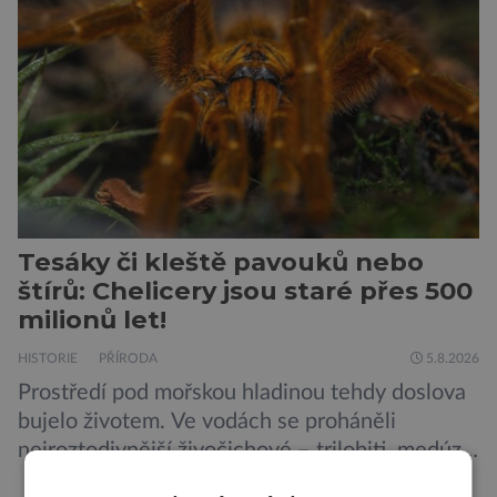
je mu valná část černého kontinentu a
vyskytuje se rovněž v oblastech […]
Tesáky či kleště pavouků nebo
štírů: Chelicery jsou staré přes 500
milionů let!
HISTORIE
PŘÍRODA
5.8.2026
Prostředí pod mořskou hladinou tehdy doslova
bujelo životem. Ve vodách se proháněli
nejroztodivnější živočichové – trilobiti, medúzy
či hlavonožci. V dávném kambriu žil také