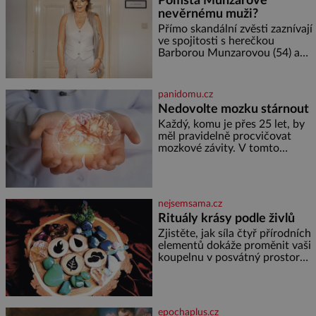
Pomsta Munzarové
zdát bezvýznamná. Teprve když
nevěrnému muži?
se spojí s dalšími desítkami tisíc
příslušnic svého včelstva,
Přímo skandální zvěsti zaznívají
vznikne jeden z
ve spojitosti s herečkou
nejdokonalejších organismů
Barborou Munzarovou (54) a
hercem Martinem Trnavským
(56). Munzarová měla být totiž
viděna s jakýmsi sympaťákem, s
panidomu.cz
nímž se velmi družně, až d
Nedovolte mozku stárnout
Každý, komu je přes 25 let, by
měl pravidelně procvičovat
mozkové závity. V tomto
období se totiž začíná
zhoršovat paměť. Možná máte
problém vzpomenout si na
jméno kolegy z práce. Nebo
nejsemsama.cz
marně v paměti lovíte název
Rituály krásy podle živlů
knížky, kterou jste nedávno
přečetli. Je to opravdu tak, s
Zjistěte, jak síla čtyř přírodních
věkem jako kdyby se paměť
elementů dokáže proměnit vaši
rozhodla stávkovat. Cvičte
koupelnu v posvátný prostor
pro omlazení těla i zklidnění
unavené mysli. Jak pečovat o
pleť a tělo v souladu s
hvězdami? Každá z nás v sobě
epochaplus.cz