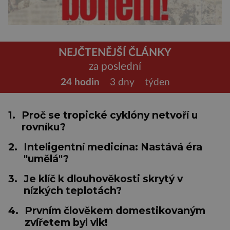
NEJČTENĚJŠÍ ČLÁNKY
za poslední
24 hodin
3 dny
týden
1.
Proč se tropické cyklóny netvoří u
rovníku?
2.
Inteligentní medicína: Nastává éra
"umělá"?
3.
Je klíč k dlouhověkosti skrytý v
nízkých teplotách?
4.
Prvním člověkem domestikovaným
zvířetem byl vlk!