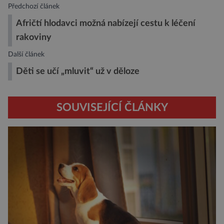
Předchozí článek
Afričtí hlodavci možná nabízejí cestu k léčení
rakoviny
Další článek
Děti se učí „mluvit“ už v děloze
SOUVISEJÍCÍ ČLÁNKY