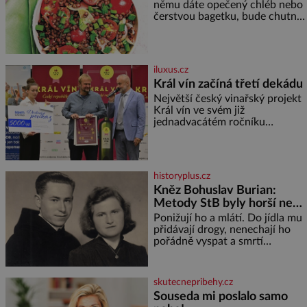
němu dáte opečený chléb nebo
čerstvou bagetku, bude chutnat
jedna báseň. Suroviny 250 g
vaší oblíbené čočky 150 g
cherry rajčátek 1 velká červená
cibule 2 lžíce
iluxus.cz
Král vín začíná třetí dekádu
Největší český vinařský projekt
Král vín ve svém již
jednadvacátém ročníku
představil nejlepší domácí vína.
Ta vybírala odborná porota z
celkem 1260 vzorků od 157
vinařů. Král vín, který se – i pře
historyplus.cz
Kněz Bohuslav Burian:
Metody StB byly horší než
gestapácké trýznění
Ponižují ho a mlátí. Do jídla mu
přidávají drogy, nenechají ho
pořádně vyspat a smrtí
vyhrožují i jeho nejbližším.
Burian kruté týrání nevydrží a
estébákům podepíše všechno,
skutecnepribehy.cz
co po něm chtějí. Svým
Souseda mi poslalo samo
podpisem jim potvrdí také to, že