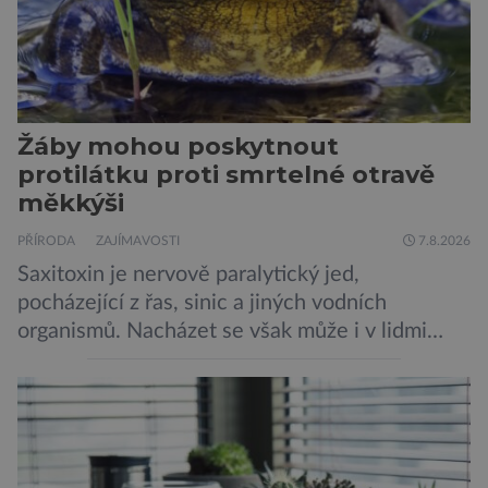
Žáby mohou poskytnout
protilátku proti smrtelné otravě
měkkýši
PŘÍRODA
ZAJÍMAVOSTI
7.8.2026
Saxitoxin je nervově paralytický jed,
pocházející z řas, sinic a jiných vodních
organismů. Nacházet se však může i v lidmi
konzumovaných mlžích, jako jsou ústřice nebo
slávky. K příznakům otravy patří paralýza
dýchacích cest, dojít však může až k udušení.
Dosud proti tomuto jedu neexistovala
protilátka, nyní ji zřejmě vědci objevili, ovšem