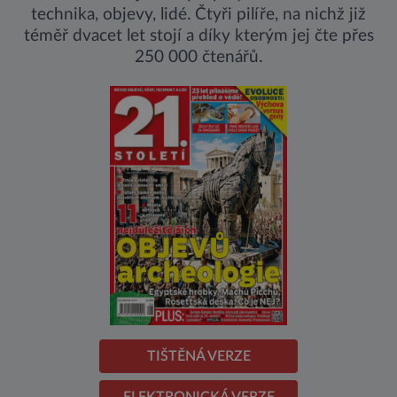
technika, objevy, lidé. Čtyři pilíře, na nichž již
téměř dvacet let stojí a díky kterým jej čte přes
250 000 čtenářů.
TIŠTĚNÁ VERZE
ELEKTRONICKÁ VERZE