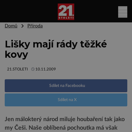
Domů
Příroda
Lišky mají rády těžké
kovy
21.STOLETI
10.11.2009
Sdílet na Facebooku
Sdílet na X
Jen málokterý národ miluje houbaření tak jako
my Češi. Naše oblíbená pochoutka má však