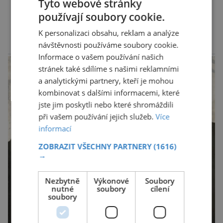
Tyto webové stránky
prazvláštní stonožce podobný tvor, který měl
používají soubory cookie.
zárodky zbraní typických pro dnešní pavouky.
DALŠÍ ČLÁNKY ›
Pavouci, štíři či klíšťata jsou členovci patřící do
K personalizaci obsahu, reklam a analýze
skupiny klepítkatců. Vyznačují se takzvanými
návštěvnosti používáme soubory cookie.
reklama
Informace o vašem používání našich
chelicerami, které u nich představují právě […]
stránek také sdílíme s našimi reklamními
a analytickými partnery, kteří je mohou
kombinovat s dalšími informacemi, které
jste jim poskytli nebo které shromáždili
při vašem používání jejich služeb.
Více
informací
ZOBRAZIT VŠECHNY PARTNERY
(1616)
→
Nezbytně
Výkonové
Soubory
nutné
soubory
cílení
soubory