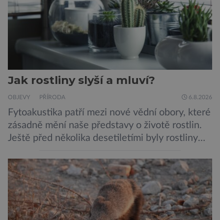
její zdroj je […]
Jak rostliny slyší a mluví?
OBJEVY
PŘÍRODA
6.8.2026
Fytoakustika patří mezi nové vědní obory, které
zásadně mění naše představy o životě rostlin.
Ještě před několika desetiletími byly rostliny
považovány za tiché a pasivní organismy, které
pouze reagují na změny prostředí. Moderní
výzkum však ukazuje, že skutečnost je mnohem
zajímavější. Rostliny totiž dokážou své okolí
vnímat prostřednictvím mechanických podnětů
a samy také vydávají zvuky […]