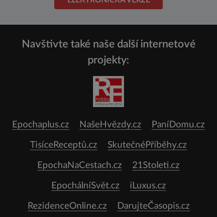
Navštivte také naše další internetové
projekty:
Epochaplus.cz
NašeHvězdy.cz
PaníDomu.cz
TisíceReceptů.cz
SkutečnéPříběhy.cz
EpochaNaCestach.cz
21Stoleti.cz
EpochálníSvět.cz
iLuxus.cz
RezidenceOnline.cz
DarujteČasopis.cz