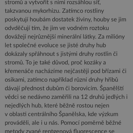
stromů a vytvořit s nimi rozsáhlou síť,
takzvanou mykorhizu. Zatímco rostliny
poskytují houbám dostatek živiny, houby se jim
odvděčují tím, že jim ve vodném roztoku
dovážejí nejrůznější minerální látky. Za milióny
let společné evoluce se jisté druhy hub
dokázaly spřáhnout s jistými druhy rostlin či
stromů. To je také důvod, proč kozáky a
křemenáče nacházíme nejčastěji pod břízami či
osikami, zatímco například různí druhy hřibů
dávají přednost dubům či borovicím. Španělští
vědci se nedávno zaměřili na 12 druhů jedlých i
nejedlých hub, které běžně rostou nejen
v oblasti centrálního Španělska, kde výzkum
prováděli, ale i u nás. Pomocí poměrně běžné
metody zvané rentgenová fluorescence se