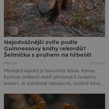
Nejodvážnější zvíře podle
Guinnessovy knihy rekordů?
Šelmička s pruhem na hřbetě!
PŘÍRODA
5.8.2026
Medojed kapský je lasicovitá šelma, kterou
bychom velikostí mohli přirovnat k českému
jezevci. Je extrémně nebojácná, ostatně bývá
označována za nejodvážnější zvíře vůbec. V
této souvislosti je dokonce zapsána do
Guinnessovy knihy rekordů. Navzdory svému
názvu nežije pouze v jižní Africe, ale domovem