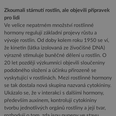
Zkoumali stárnutí rostlin, ale objevili přípravek
pro lidi
Ve velice nepatrném množství rostlinné
hormony regulují základní projevy růstu a
vývoje rostlin. Od doby kolem roku 1950 se ví,
že kinetin (látka izolovaná ze živočišné DNA)
výrazně stimuluje buněčné dělení u rostlin. O
20 let později výzkumníci objevili sloučeniny
podobného složení a účinku přirozeně se
vyskytující v rostlinách. Mezi rostlinné hormony
se tak dostala nová skupina nazvaná cytokininy.
Ukázalo se, že v interakci s dalšími hormony,
především auxinem, kontrolují cytokininy
tvorbu jednotlivých orgánů rostliny a její tvar,
rozhodují o tom, zda jsou pupeny ve stavu