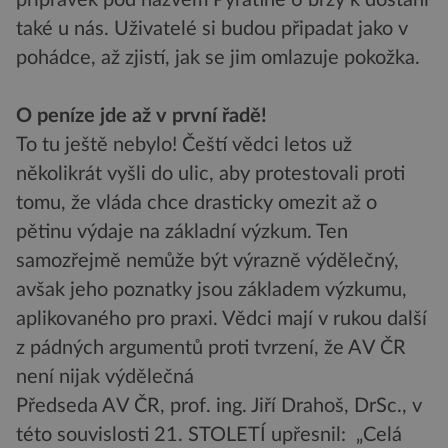
také u nás. Uživatelé si budou připadat jako v
pohádce, až zjistí, jak se jim omlazuje pokožka.
O peníze jde až v první řadě!
To tu ještě nebylo! Čeští vědci letos už
několikrát vyšli do ulic, aby protestovali proti
tomu, že vláda chce drasticky omezit až o
pětinu výdaje na základní výzkum. Ten
samozřejmě nemůže být výrazně výdělečný,
avšak jeho poznatky jsou základem výzkumu,
aplikovaného pro praxi. Vědci mají v rukou další
z pádných argumentů proti tvrzení, že AV ČR
není nijak výdělečná
Předseda AV ČR, prof. ing. Jiří Drahoš, DrSc., v
této souvislosti 21. STOLETÍ upřesnil: „Celá