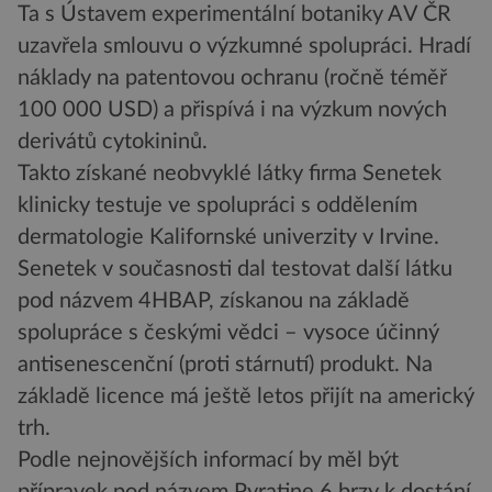
Ta s Ústavem experimentální botaniky AV ČR
uzavřela smlouvu o výzkumné spolupráci. Hradí
náklady na patentovou ochranu (ročně téměř
100 000 USD) a přispívá i na výzkum nových
derivátů cytokininů.
Takto získané neobvyklé látky firma Senetek
klinicky testuje ve spolupráci s oddělením
dermatologie Kalifornské univerzity v Irvine.
Senetek v současnosti dal testovat další látku
pod názvem 4HBAP, získanou na základě
spolupráce s českými vědci – vysoce účinný
antisenescenční (proti stárnutí) produkt. Na
základě licence má ještě letos přijít na americký
trh.
Podle nejnovějších informací by měl být
přípravek pod názvem Pyratine 6 brzy k dostání