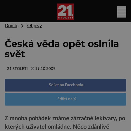
Domů
Objevy
Česká věda opět oslnila
svět
21.STOLETI
19.10.2009
Sdílet na Facebooku
Sdílet na X
Z mnoha pohádek známe zázračné lektvary, po
kterých uživatel omládne. Něco zdánlivě