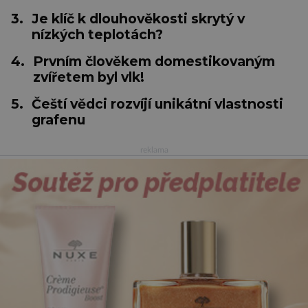
3.
Je klíč k dlouhověkosti skrytý v
nízkých teplotách?
4.
Prvním člověkem domestikovaným
zvířetem byl vlk!
5.
Čeští vědci rozvíjí unikátní vlastnosti
grafenu
reklama