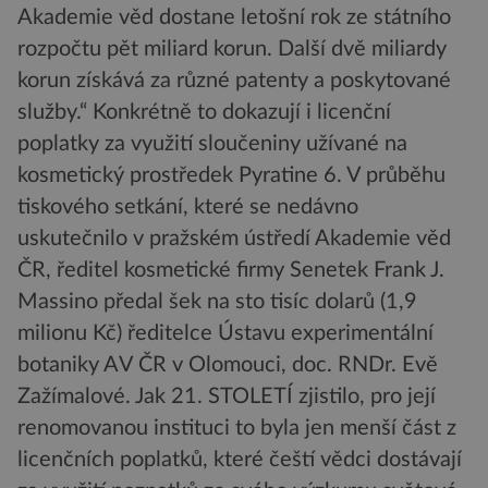
Akademie věd dostane letošní rok ze státního
rozpočtu pět miliard korun. Další dvě miliardy
korun získává za různé patenty a poskytované
služby.“ Konkrétně to dokazují i licenční
poplatky za využití sloučeniny užívané na
kosmetický prostředek Pyratine 6. V průběhu
tiskového setkání, které se nedávno
uskutečnilo v pražském ústředí Akademie věd
ČR, ředitel kosmetické firmy Senetek Frank J.
Massino předal šek na sto tisíc dolarů (1,9
milionu Kč) ředitelce Ústavu experimentální
botaniky AV ČR v Olomouci, doc. RNDr. Evě
Zažímalové. Jak 21. STOLETÍ zjistilo, pro její
renomovanou instituci to byla jen menší část z
licenčních poplatků, které čeští vědci dostávají