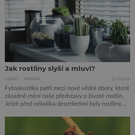
Jak rostliny slyší a mluví?
OBJEVY
PŘÍRODA
6.8.2026
Fytoakustika patří mezi nové vědní obory, které
zásadně mění naše představy o životě rostlin.
Ještě před několika desetiletími byly rostliny
považovány za tiché a pasivní organismy, které
pouze reagují na změny prostředí. Moderní
výzkum však ukazuje, že skutečnost je mnohem