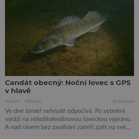
potřeby, které by mohly kůži ochránit před
mnoha nepříznivými vlivy prostředí. A Jižní
Korea se v tomto ujímá vedení… „Jako
výzkumníci […]
Candát obecný: Noční lovec s GPS
v hlavě
OBJEVY
PŘÍRODA
25.6.2026
Ve dne téměř nehnutě odpočívá. Po setmění
vyráží na několikahodinovou loveckou výpravu.
A nad ránem bez zaváhání zamíří zpět na své
oblíbené místo. Nový výzkum českých vědců