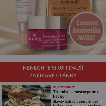
NENECHTE SI UJÍT DALŠÍ
ZAJÍMAVÉ ČLÁNKY
nejsemsama.cz
Tiramisu s mascarpone a
kávou
Slavný italský dezert je ideální
tečkou za rodinným obědem i