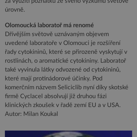
za využití poznatků ze svého výzkumu světové
úrovně.
Olomoucká laboratoř má renomé
Dřívějším světově uznávaným objevem
uvedené laboratoře v Olomouci je rozšíření
řady cytokininů, které se přirozeně vyskytují v
rostlinách, o aromatické cytokininy. Laboratoř
také vyvinula látky odvozené od cytokininů,
které mají protinádorové účinky. Pod
komerčním názvem Seliciclib nyní díky skotské
firmě Cyclacel absolvují již druhou fázi
klinických zkoušek v řadě zemí EU a v USA.
Autor: Milan Koukal