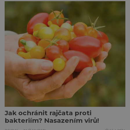
ukazuje, že candát obecný má mnohem lepší
orientační schopnosti, než si biologové dosud
mysleli. Vědci z Biologického centra Akademie
věd ČR sledovali pohyb candátů v jihočeské
nádrži Římov […]
Jak ochránit rajčata proti
bakteriím? Nasazením virů!