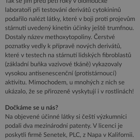
Tak se jim před pěti roky v olomoucké
laboratoři při testování derivátů cytokininů
podařilo nalézt látky, které v boji proti projevům
stárnutí uvedený kinetin účinky ještě trumfnou.
Dostaly název methoxytopoliny. Čerstvé
poznatky vedly k přípravě nových derivátů,
které v testech na stárnutí lidských fibroblastů
(základní buňka vazivové tkáně) vykazovaly
vysokou antisenescenční (protistárnoucí)
aktivitu. Mimochodem, u mnohých z nich se
ukázalo, že se přirozeně vyskytují i v rostlinách!
Dočkáme se u nás?
Na objevené účinné látky si čeští výzkumníci
podali dva mezinárodní patenty. V licenci je
poskytli firmě Senetek, PLC, z Napa v Kalifornii.