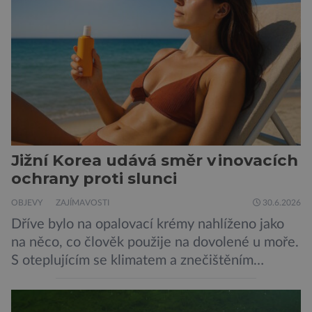
není nic nemožného ani v naší přírodě. Stačí […]
Jižní Korea udává směr v inovacích
ochrany proti slunci
OBJEVY
ZAJÍMAVOSTI
30.6.2026
Dříve bylo na opalovací krémy nahlíženo jako
na něco, co člověk použije na dovolené u moře.
S oteplujícím se klimatem a znečištěním
ovzduší začínají vědci o opalovacích krémech
přemýšlet jinak, jako o přípravcích denní