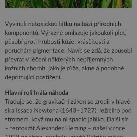
Vyvinuli netoxickou látku na bázi přírodních
komponentů. Výrazně omlazuje jakoukoli pleť,
působí proti hrubosti kůže, vrásčitosti a
poruchám pigmentace. Navíc se zdá, že způsobí
převrat v léčení některých nepříjemných
kožních chorob, jako je růže, akné a podobné
deprimující postižení.
Hlavní roli hrála náhoda
Traduje se, že gravitační zákon se zrodil v hlavě
sira Issaca Newtona (1643–1727), ležícího pod
stromem, když mu na ni spadlo jablko. Další sir
– tentokrát Alexander Fleming – našel v roce