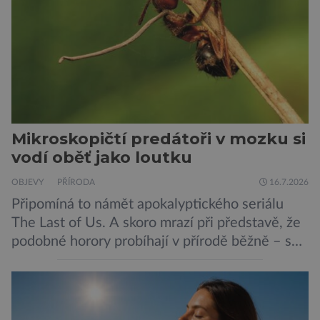
zajímavější. Rostliny totiž dokážou své okolí
vnímat prostřednictvím mechanických podnětů
a samy také vydávají zvuky […]
Mikroskopičtí predátoři v mozku si
vodí oběť jako loutku
OBJEVY
PŘÍRODA
16.7.2026
Připomíná to námět apokalyptického seriálu
The Last of Us. A skoro mrazí při představě, že
podobné horory probíhají v přírodě běžně – s
tím rozdílem, že nejde pouze o infekce
parazitickou houbou a že predátor dokáže
ovládat jen vývojově nesrovnatelně jednodušší
živočichy, než je člověk. Najít skutečné zombie