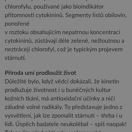
chlorofylu, používané jako bioindikátor
přítomnosti cytokininů. Segmenty listů obilovin,
ponořené
v roztoku obsahujícím nepatrnou koncentraci
cytokininů, zůstávají déle zelené, nežloutnou a
neztrácejí chlorofyl, což je typickým projevem
stárnutí.
Příroda umí prodloužit život
Důležité bylo, když vědci dokázali, že kinetin
prodlužuje životnost i u buněčných kultur
kožních tkání, má antioxidační účinky a ničí
záludné volné radikály. To představuje jedno z
vysvětlení, jak lze zpomalit stárnutí – třeba i u
lidí. Úspěch badatele neukolébal – spíš naopak!