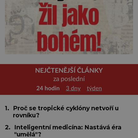
NEJČTENĚJŠÍ ČLÁNKY
za poslední
24 hodin
3 dny
týden
1.
Proč se tropické cyklóny netvoří u
rovníku?
2.
Inteligentní medicína: Nastává éra
"umělá"?