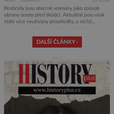
OBJEVY
ZAJÍMAVOSTI
15.6.2026
Pesticidy jsou obecně vnímány jako způsob
obrany úrody před škůdci. Aktuálně jsou však
stále více využívány prostředky, u nichž
nehrozí, že budou mít negativní vliv na životní
prostředí či potraviny. Říká se jim biologická
ochrana. Onu biologickou ochranu představují
DALŠÍ ČLÁNKY ›
například parazitické vosičky, které bývají
úspěšně aplikovány proti některým druhům
reklama
hmyzu. Takové vosičky jsou dosti malé, […]