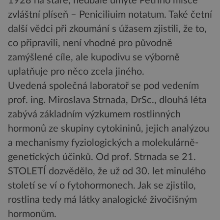
1928 na staré, nedbale umyté Petriho misce
zvláštní plíseň – Peniciliuim notatum. Také četní
další vědci při zkoumání s úžasem zjistili, že to,
co připravili, není vhodné pro původně
zamýšlené cíle, ale kupodivu se výborně
uplatňuje pro něco zcela jiného.
Uvedená společná laboratoř se pod vedením
prof. ing. Miroslava Strnada, DrSc., dlouhá léta
zabývá základním výzkumem rostlinných
hormonů ze skupiny cytokininů, jejich analýzou
a mechanismy fyziologických a molekulárně-
genetických účinků. Od prof. Strnada se 21.
STOLETÍ dozvědělo, že už od 30. let minulého
století se ví o fytohormonech. Jak se zjistilo,
rostlina tedy má látky analogické živočišným
hormonům.