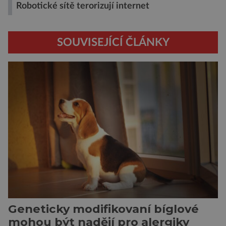
Robotické sítě terorizují internet
SOUVISEJÍCÍ ČLÁNKY
Geneticky modifikovaní bíglové
mohou být nadějí pro alergiky