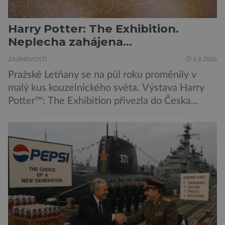
Harry Potter: The Exhibition.
Neplecha zahájena…
ZAJÍMAVOSTI
6.8.2026
Pražské Letňany se na půl roku proměnily v
malý kus kouzelnického světa. Výstava Harry
Potter™: The Exhibition přivezla do Česka
originální filmové kostýmy a rekvizity,
Bradavice, Hagridovu chýši i učebny, ve
kterých si můžete zkusit kouzla na vlastní kůži.
Nechte tedy mudlovské starosti přede dveřmi.
Neplecha byla zahájena. Dopis z Bradavic
možná stále nepřišel, ale […]