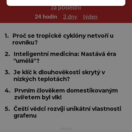
za poslední
24 hodin
3 dny
týden
1.
Proč se tropické cyklóny netvoří u
rovníku?
2.
Inteligentní medicína: Nastává éra
"umělá"?
3.
Je klíč k dlouhověkosti skrytý v
nízkých teplotách?
4.
Prvním člověkem domestikovaným
zvířetem byl vlk!
5.
Čeští vědci rozvíjí unikátní vlastnosti
grafenu
reklama