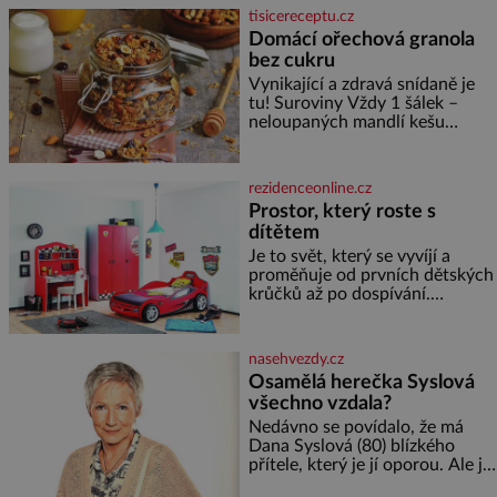
asociace, reprezentačních týmů
tisicereceptu.cz
i českého fotbalu v regionech.
Domácí ořechová granola
Partner
bez cukru
Vynikající a zdravá snídaně je
tu! Suroviny Vždy 1 šálek –
neloupaných mandlí kešu
ořechů vlašských ořechů
slunečnicových semínek
semínek dýně rozinek 3 šálky
rezidenceonline.cz
ovesných vloček 1 lžíce mlet
Prostor, který roste s
dítětem
Je to svět, který se vyvíjí a
proměňuje od prvních dětských
krůčků až po dospívání.
Správně navržený pokoj
podporuje bezpečí, kreativitu,
soustředění i odpočinek a
nasehvezdy.cz
reaguje na každou etapu života
Osamělá herečka Syslová
a specifické potřeby dítěte. Pro
všechno vzdala?
nejmenší je klíčová
jednoduchost, měkkost a
Nedávno se povídalo, že má
bezpečí, proto by pokoj
Dana Syslová (80) blízkého
miminka měl působit především
přítele, který je jí oporou. Ale je
klidně a útulně. Předškolní věk
to ještě vůbec pravda? V