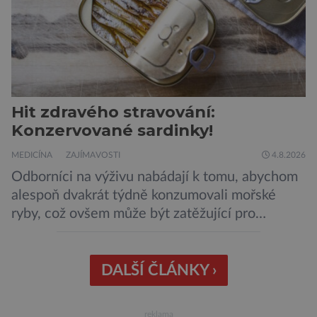
Hit zdravého stravování:
Konzervované sardinky!
MEDICÍNA
ZAJÍMAVOSTI
4.8.2026
Odborníci na výživu nabádají k tomu, abychom
alespoň dvakrát týdně konzumovali mořské
ryby, což ovšem může být zatěžující pro
peněženku. Dobrou zprávou je, že hvězdou
doporučení se nyní staly konzervované
sardinky, které si může dovolit opravdu každý
DALŠÍ ČLÁNKY ›
„Místo toho, aby poskytovaly izolované
mononutrienty, jsou rybí konzervy kompletní
reklama