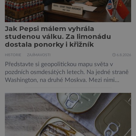
Jak Pepsi málem vyhrála
studenou válku. Za limonádu
dostala ponorky i křižník
HISTORIE
ZAJÍMAVOSTI
6.8.2026
Představte si geopolitickou mapu světa v
pozdních osmdesátých letech. Na jedné straně
Washington, na druhé Moskva. Mezi nimi
jaderný arzenál schopný zničit planetu
padesátkrát dokola, železná opona a miliony
vojáků v permanentní pohotovosti. A pak je tu
Donald Kendall, generální ředitel společnosti
PepsiCo, který se v květnu roku 1989 stává
admirálem flotily, jež čítá sedmnáct […]