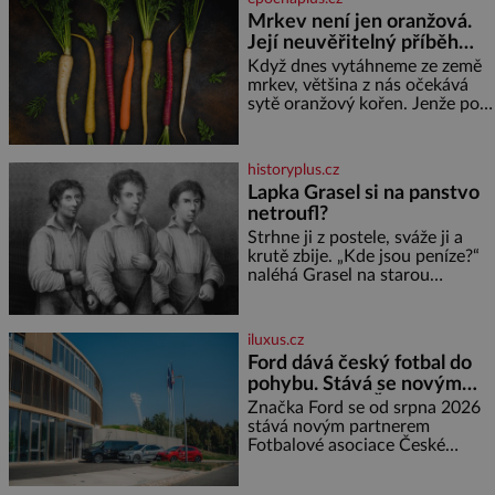
se o nenáročného klidného
Mrkev není jen oranžová.
ptáčka, který většinu dne jen
Její neuvěřitelný příběh
posedává. Hodně času tráví na
zemi, kde sbírá zbytky semínek
začíná fialovou barvou
Když dnes vytáhneme ze země
Jeho domovinou je prakticky
mrkev, většina z nás očekává
celá Austrálie s výjimkou
sytě oranžový kořen. Jenže po
pobřežní oblasti.
většinu své historie je mrkev
všechno možné, jen ne
oranžová. Je fialová, žlutá, bílá,
historyplus.cz
někdy dokonce téměř černá. Až
Lapka Grasel si na panstvo
díky stovkám let pečlivého
netroufl?
šlechtění se z ní stává zelenina,
bez které si českou zahradu ani
Strhne ji z postele, sváže ji a
nedokážeme představit. Její
krutě zbije. „Kde jsou peníze?“
příběh je
naléhá Grasel na starou
švadlenku. Když mu to
neprozradí – ostatně ani
nemůže, protože žádné nemá,
iluxus.cz
spokojí se lupič s několika
Ford dává český fotbal do
měďáky a štůčky látky. Zraněná
pohybu. Stává se novým
žena pár dní nato umírá. Je to
partnerem FAČR
muž nebývale krutý. Jeho činy
Značka Ford se od srpna 2026
budí hrůzu ještě dlouho po jeho
stává novým partnerem
smrti
Fotbalové asociace České
republiky. V rámci tříleté
spolupráce zajistí mobilitu