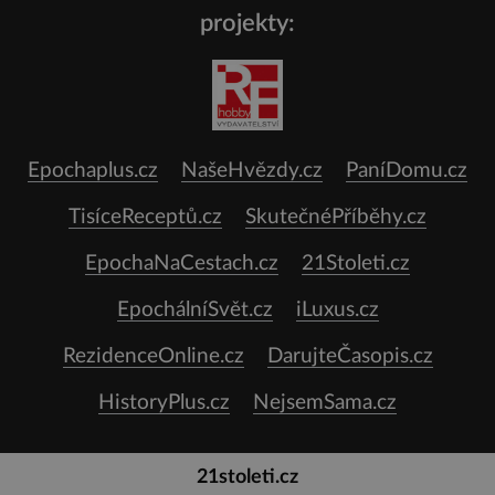
projekty:
Epochaplus.cz
NašeHvězdy.cz
PaníDomu.cz
TisíceReceptů.cz
SkutečnéPříběhy.cz
EpochaNaCestach.cz
21Stoleti.cz
EpochálníSvět.cz
iLuxus.cz
RezidenceOnline.cz
DarujteČasopis.cz
HistoryPlus.cz
NejsemSama.cz
21stoleti.cz