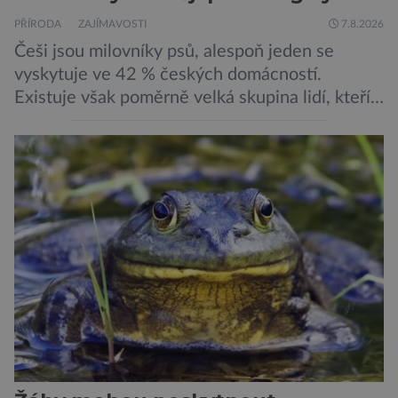
PŘÍRODA
ZAJÍMAVOSTI
7.8.2026
Češi jsou milovníky psů, alespoň jeden se
vyskytuje ve 42 % českých domácností.
Existuje však poměrně velká skupina lidí, kteří
by si psa rádi pořídili, ale nemohou, protože
jsou alergičtí. Jejich imunitní systém
přecitlivěle reaguje na proteiny obsažené v
psích slinách, potu, moči a šupinkách kůže,
zachycených v srsti. Vědci nyní geneticky
upravili psy, aby […]