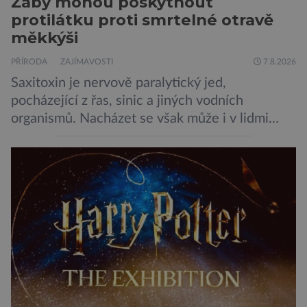
Žáby mohou poskytnout
protilátku proti smrtelné otravě
měkkýši
PŘÍRODA
ZAJÍMAVOSTI
7.8.2026
Saxitoxin je nervově paralytický jed,
pocházející z řas, sinic a jiných vodních
organismů. Nacházet se však může i v lidmi
konzumovaných mlžích, jako jsou ústřice nebo
slávky. K příznakům otravy patří paralýza
dýchacích cest, dojít však může až k udušení.
Dosud proti tomuto jedu neexistovala
protilátka, nyní ji zřejmě vědci objevili, ovšem
její zdroj je […]