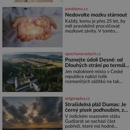
je
posledních dnech čím dál
častěji mluví o svém odchodu.
panidomu.cz
Dohnala ji snad samota? Půs
Nedovolte mozku stárnout
Každý, komu je přes 25 let, by
měl pravidelně procvičovat
mozkové závity. V tomto
období se totiž začíná
zhoršovat paměť. Možná máte
problém vzpomenout si na
jméno kolegy z práce. Nebo
epochanacestach.cz
marně v paměti lovíte název
Poznejte údolí Desné: od
knížky, kterou jste nedávno
Dlouhých strání po termální
přečetli. Je to opravdu tak, s
věkem jako kdyby se paměť
prameny
Jen málokteré místo v České
rozhodla stávkovat. Cvičte
republice nabízí tolik
rozmanitých zážitků na tak
malém území jako údolí řeky
Desné v srdci Jeseníků. Během
jediného dne můžete
enigmaplus.cz
nahlédnout do útrob jedné z
Strašidelná pláž Dumas: Je
nejvýznamnějších vodních
černý písek podhoubím, ze
elektráren v Evropě, vydat se na
kterého roste zlo?
horské hřebeny, projet se na
V indickém svazovém státu
koloběžce a den zakončit
Gudžarát se nachází část
poznáváním památek ve
pobřeží, které má hodně