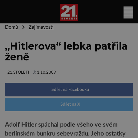
Domů
Zajímavosti
„Hitlerova“ lebka patřila
ženě
21.STOLETI
1.10.2009
Sdílet na Facebooku
Sdílet na X
Adolf Hitler spáchal podle všeho ve svém
berlínském bunkru sebevraždu. Jeho ostatky