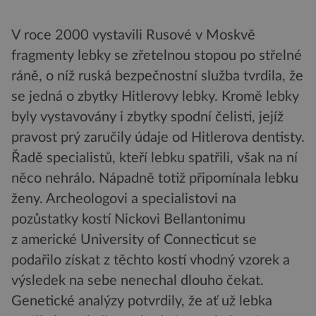
V roce 2000 vystavili Rusové v Moskvě
fragmenty lebky se zřetelnou stopou po střelné
ráně, o níž ruská bezpečnostní služba tvrdila, že
se jedná o zbytky Hitlerovy lebky. Kromě lebky
byly vystavovány i zbytky spodní čelisti, jejíž
pravost prý zaručily údaje od Hitlerova dentisty.
Řadě specialistů, kteří lebku spatřili, však na ní
něco nehrálo. Nápadně totiž připomínala lebku
ženy. Archeologovi a specialistovi na
pozůstatky kostí Nickovi Bellantonimu
z americké University of Connecticut se
podařilo získat z těchto kostí vhodný vzorek a
výsledek na sebe nenechal dlouho čekat.
Genetické analýzy potvrdily, že ať už lebka