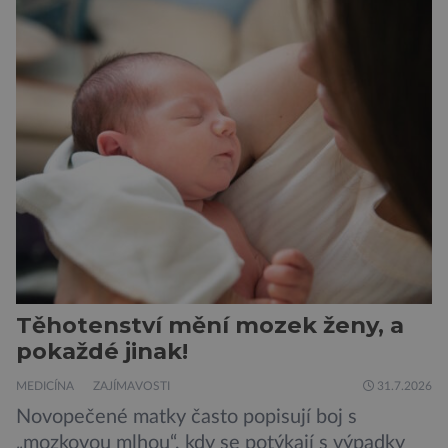
doporučení se nyní staly konzervované
sardinky, které si může dovolit opravdu každý
„Místo toho, aby poskytovaly izolované
mononutrienty, jsou rybí konzervy kompletní
potravinou,“ říká nutriční specialista Colin
Robertson a zdůrazňuje […]
Těhotenství mění mozek ženy, a
pokaždé jinak!
MEDICÍNA
ZAJÍMAVOSTI
31.7.2026
Novopečené matky často popisují boj s
„mozkovou mlhou“, kdy se potýkají s výpadky