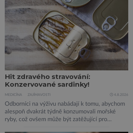
Hit zdravého stravování:
Konzervované sardinky!
MEDICÍNA
ZAJÍMAVOSTI
4.8.2026
Odborníci na výživu nabádají k tomu, abychom
alespoň dvakrát týdně konzumovali mořské
ryby, což ovšem může být zatěžující pro
peněženku. Dobrou zprávou je, že hvězdou