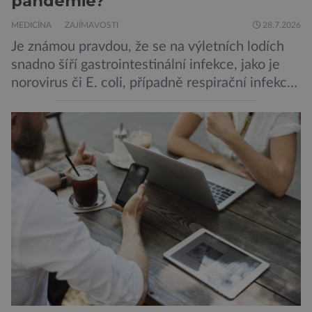
pandemie?
MEDICÍNA
ZAJÍMAVOSTI
28.7.2026
Je známou pravdou, že se na výletních lodích
snadno šíří gastrointestinální infekce, jako je
norovirus či E. coli, případně respirační infekce,
jak tomu bylo na počátku pandemie covidu.
Ovšem slyšet o prvním ohnisku hantaviru na
výletní lodi bylo znepokojivé i pro odborníky.
Zdá se, že nebezpečí bylo prozatím zažehnáno.
Máme se bát nové pandemie? Hantavirus […]