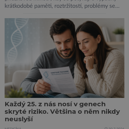
krátkodobé paměti, roztržitostí, problémy se
vyjádřit či neschopností udržet pozornost. Tyto
obtíže byly dlouhou dobu připisovány
nedostatku spánku a stresu při péči o
novorozence. Nyní se však ukazuje, že za tím
stojí změny v mozku vyvolané těhotenstvím!
Poporodní mozková mlha, v angličtině […]
Každý 25. z nás nosí v genech
skryté riziko. Většina o něm nikdy
neuslyší
MEDICÍNA
30.7.2026