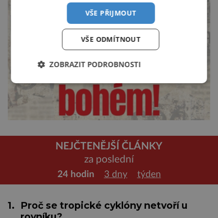
VŠE PŘIJMOUT
VŠE ODMÍTNOUT
ZOBRAZIT PODROBNOSTI
NEJČTENĚJŠÍ ČLÁNKY
za poslední
24 hodin
3 dny
týden
1.
Proč se tropické cyklóny netvoří u
rovníku?