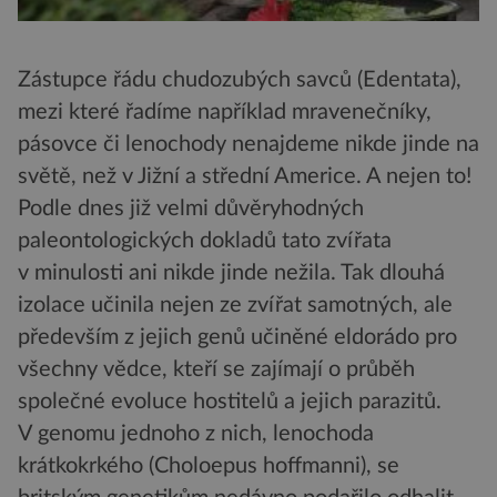
Zástupce řádu chudozubých savců (Edentata),
mezi které řadíme například mravenečníky,
pásovce či lenochody nenajdeme nikde jinde na
světě, než v Jižní a střední Americe. A nejen to!
Podle dnes již velmi důvěryhodných
paleontologických dokladů tato zvířata
v minulosti ani nikde jinde nežila. Tak dlouhá
izolace učinila nejen ze zvířat samotných, ale
především z jejich genů učiněné eldorádo pro
všechny vědce, kteří se zajímají o průběh
společné evoluce hostitelů a jejich parazitů.
V genomu jednoho z nich, lenochoda
krátkokrkého (Choloepus hoffmanni), se