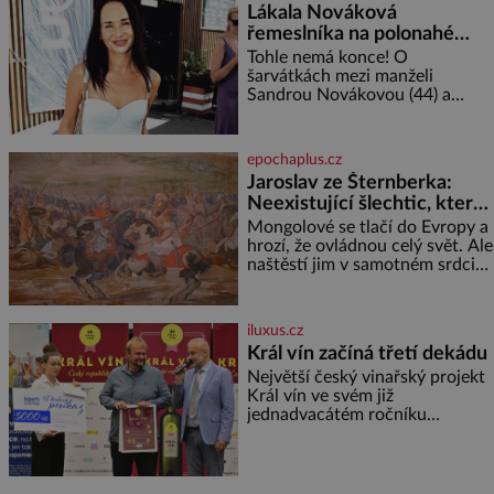
Lákala Nováková
řemeslníka na polonahé
tělo!
Tohle nemá konce! O
šarvátkách mezi manželi
Sandrou Novákovou (44) a
Vojtěchem Moravcem (39) se
toho napsalo už hodně. Ale kdo
by doufal, že horká zem u
epochaplus.cz
herečky ze seriálu Ulice a
Jaroslav ze Šternberka:
režiséra vychladne,
Neexistující šlechtic, který
z Moravy vyžene Mongoly
Mongolové se tlačí do Evropy a
hrozí, že ovládnou celý svět. Ale
naštěstí jim v samotném srdci
Evropy stojí v cestě malé, ale
silné království, které dokáže
dobyvatelské hordy zastavit. Co
iluxus.cz
nedokáže žádná z asijských říší,
Král vín začíná třetí dekádu
co nedokážou Němci – to
Největší český vinařský projekt
dokáže český král. Nebo že by
Král vín ve svém již
ne? Mongolové od roku 1223
jednadvacátém ročníku
postupují podél Kaspického a
představil nejlepší domácí vína.
Azovského moře,
Ta vybírala odborná porota z
celkem 1260 vzorků od 157
vinařů. Král vín, který se – i pře