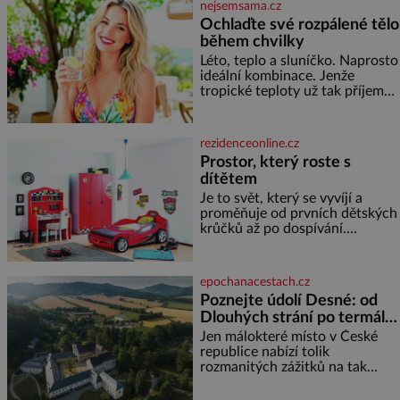
nejsemsama.cz
Ochlaďte své rozpálené tělo
během chvilky
Léto, teplo a sluníčko. Naprosto
ideální kombinace. Jenže
tropické teploty už tak příjemné
nejsou. Víte, jakými potravinami
se můžete rychle ochladit? K
dyž se nám tropy zaryjí pod
rezidenceonline.cz
kůži, hledáme úlevu v bazénu
Prostor, který roste s
nebo pomocí klimatizace. Jenže
dítětem
ne vždycky můžeme být v jejich
blízkosti. Nemusíte však zoufat.
Je to svět, který se vyvíjí a
Pokud budete mít promyšlený
proměňuje od prvních dětských
jídelníček, žadné pařáky si na
krůčků až po dospívání.
vás
Správně navržený pokoj
podporuje bezpečí, kreativitu,
soustředění i odpočinek a
epochanacestach.cz
reaguje na každou etapu života
Poznejte údolí Desné: od
a specifické potřeby dítěte. Pro
Dlouhých strání po termální
nejmenší je klíčová
prameny
jednoduchost, měkkost a
Jen málokteré místo v České
bezpečí, proto by pokoj
republice nabízí tolik
miminka měl působit především
rozmanitých zážitků na tak
klidně a útulně. Předškolní věk
malém území jako údolí řeky
je
Desné v srdci Jeseníků. Během