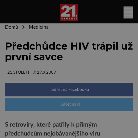
Domů
Medicína
Předchůdce HIV trápil už
první savce
21.STOLETI
29.9.2009
Sdílet na Facebooku
Sdílet na X
S retroviry, které patřily k přímým
předchůdcům nejobávanějšího viru