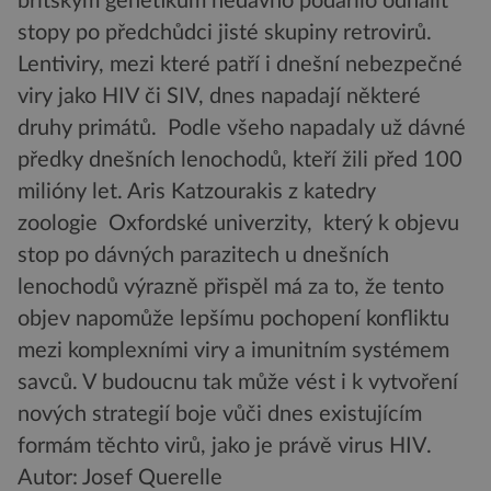
britským genetikům nedávno podařilo odhalit
stopy po předchůdci jisté skupiny retrovirů.
Lentiviry, mezi které patří i dnešní nebezpečné
viry jako HIV či SIV, dnes napadají některé
druhy primátů. Podle všeho napadaly už dávné
předky dnešních lenochodů, kteří žili před 100
milióny let. Aris Katzourakis z katedry
zoologie Oxfordské univerzity, který k objevu
stop po dávných parazitech u dnešních
lenochodů výrazně přispěl má za to, že tento
objev napomůže lepšímu pochopení konfliktu
mezi komplexními viry a imunitním systémem
savců. V budoucnu tak může vést i k vytvoření
nových strategií boje vůči dnes existujícím
formám těchto virů, jako je právě virus HIV.
Autor: Josef Querelle