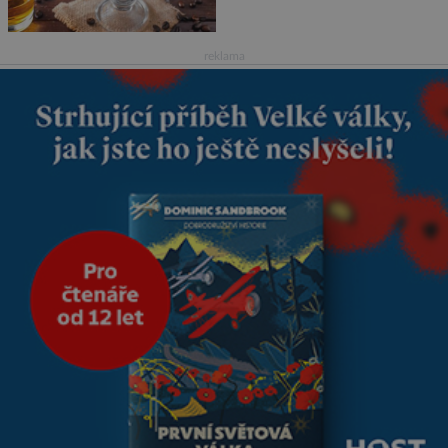
kvůli špatnému počasí nemohli
pokračovat v cestě. Povzbudil
je tehdy kávou,
reklama