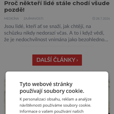
Proč někteří lidé stále chodí všude
pozdě!
MEDICÍNA
ZAJÍMAVOSTI
28.7.2026
Jsou lidé, kteří ať se snaží, jak chtějí, na
schůzku nikdy nedorazí včas. A to i když vědí,
že je nedochvilnost vnímána jako bezohlednost
či projev nedostatečné úcty k protistraně.
Nejnovější průzkumy ukazují, že za to lidé, kteří
chodí chronicky pozdě, možná úplně nemohou.
DALŠÍ ČLÁNKY ›
Jaké jsou nejčastější příčiny nedochvilnosti? A
dá se s ní bojovat? […]
reklama
Tyto webové stránky
používají soubory cookie.
K personalizaci obsahu, reklam a analýze
návštěvnosti používáme soubory cookie.
Informace o vašem používání našich