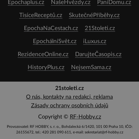
Epochaplus.cz
NašeHvězdy.cz
PaníDomu.cz
TisíceReceptů.cz
SkutečnéPříběhy.cz
EpochaNaCestach.cz
21Stoleti.cz
EpochálníSvět.cz
iLuxus.cz
RezidenceOnline.cz
DarujteČasopis.cz
HistoryPlus.cz
NejsemSama.cz
21stoleti.cz
O nás, kontakty na redakci, reklama
Zásady ochrany osobních údajů
Copyright ©
RF-Hobby.cz
Provozovatel: RF HOBBY, s. r. o., Bohdalecká 6/1420, 101 00 Praha 10, IČO:
26155672, tel.: 420 281 090 611, e-mail: sekretariat@rf-hobby.cz