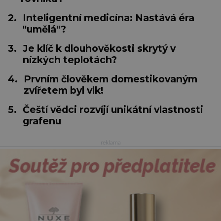
2.
Inteligentní medicína: Nastává éra
"umělá"?
3.
Je klíč k dlouhověkosti skrytý v
nízkých teplotách?
4.
Prvním člověkem domestikovaným
zvířetem byl vlk!
5.
Čeští vědci rozvíjí unikátní vlastnosti
grafenu
reklama