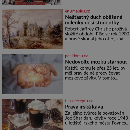
Ani za dvě kopy grošů by se
nikdo neodvážil podzemní
enigmaplus.cz
hrobku otevřít a její poklop tak
Nešťastný duch oběšené
raději jen skrápí svěcenou
milenky děsí studentky
vodou. Za několik dní divné
burácení skutečně ustane. Když
Robert Jaffrey Christie prožívá
o mnoho let později hrobku
složité období. Píše se rok 1900
a právě skonal jeho otec, známý
továrník William Mellis Christie
(1829–1900). Smutná událost je
ale doprovázena ohromným
panidomu.cz
dědictvím
Nedovolte mozku stárnout
Každý, komu je přes 25 let, by
měl pravidelně procvičovat
mozkové závity. V tomto
období se totiž začíná
zhoršovat paměť. Možná máte
problém vzpomenout si na
jméno kolegy z práce. Nebo
tisicereceptu.cz
marně v paměti lovíte název
Pravá irská káva
knížky, kterou jste nedávno
přečetli. Je to opravdu tak, s
Za jejího tvůrce je považován
věkem jako kdyby se paměť
Joe Sharidan, když v roce 1943
rozhodla stávkovat. Cvičte
u letiště irského města Foynes
obsluhoval Američany, kteří