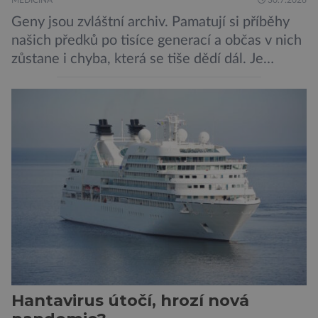
Geny jsou zvláštní archiv. Pamatují si příběhy
našich předků po tisíce generací a občas v nich
zůstane i chyba, která se tiše dědí dál. Je
nenápadná. Nepůsobí bolest ani únavu. Člověk
o ní nemusí vědět celý život. Přesto může
jednou rozhodnout o zdraví jeho dítěte. Právě
to je případ řady dědičných onemocnění,
například cystické fibrózy, […]
Hantavirus útočí, hrozí nová