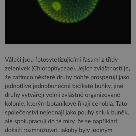
Váleči jsou fotosytetizujícími řasami z třídy
zelenivek (Chlorophyceae). Jejich zvláštností je,
že zatímco některé druhy dobře prosperují jako
jednotlivé jednobuněčné bičíkaté buňky, jiné
druhy vytvářejí velmi zvláštně organizované
kolonie, kterým botanikové říkají cenobia. Tato
společenství nejednají jako pouhý shluk buněk,
ale spolupracují do té míry, že se například
dokáží rozmnožovat, jakoby byly jediným