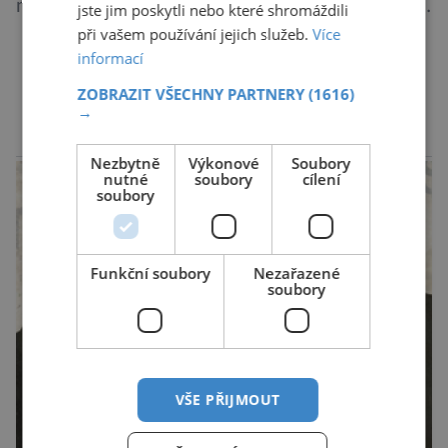
nejroztodivnější živočichové – trilobiti, medúzy
jste jim poskytli nebo které shromáždili
či hlavonožci. V dávném kambriu žil také
při vašem používání jejich služeb.
Více
informací
prazvláštní stonožce podobný tvor, který měl
zárodky zbraní typických pro dnešní pavouky.
DALŠÍ ČLÁNKY ›
ZOBRAZIT VŠECHNY PARTNERY
(1616)
Pavouci, štíři či klíšťata jsou členovci patřící do
→
skupiny klepítkatců. Vyznačují se takzvanými
reklama
chelicerami, které u nich představují právě […]
Nezbytně
Výkonové
Soubory
nutné
soubory
cílení
soubory
Funkční soubory
Nezařazené
soubory
VŠE PŘIJMOUT