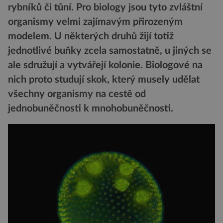
rybníků či tůní. Pro biology jsou tyto zvláštní
organismy velmi zajímavým přirozeným
modelem. U některých druhů žijí totiž
jednotlivé buňky zcela samostatně, u jiných se
ale sdružují a vytvářejí kolonie. Biologové na
nich proto studují skok, který musely udělat
všechny organismy na cestě od
jednobuněčnosti k mnohobuněčnosti.