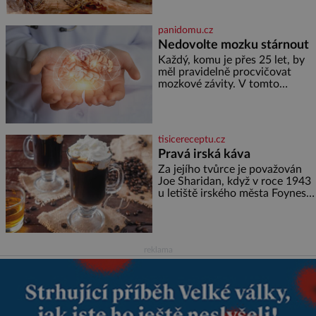
továrník William Mellis Christie
(1829–1900). Smutná událost je
ale doprovázena ohromným
panidomu.cz
dědictvím
Nedovolte mozku stárnout
Každý, komu je přes 25 let, by
měl pravidelně procvičovat
mozkové závity. V tomto
období se totiž začíná
zhoršovat paměť. Možná máte
problém vzpomenout si na
jméno kolegy z práce. Nebo
tisicereceptu.cz
marně v paměti lovíte název
Pravá irská káva
knížky, kterou jste nedávno
přečetli. Je to opravdu tak, s
Za jejího tvůrce je považován
věkem jako kdyby se paměť
Joe Sharidan, když v roce 1943
rozhodla stávkovat. Cvičte
u letiště irského města Foynes
obsluhoval Američany, kteří
kvůli špatnému počasí nemohli
pokračovat v cestě. Povzbudil
je tehdy kávou,
reklama