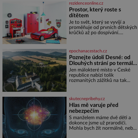
dyž se nám tropy zaryjí pod
rezidenceonline.cz
kůži, hledáme úlevu v bazénu
Prostor, který roste s
nebo pomocí klimatizace. Jenže
dítětem
ne vždycky můžeme být v jejich
blízkosti. Nemusíte však zoufat.
Je to svět, který se vyvíjí a
Pokud budete mít promyšlený
proměňuje od prvních dětských
jídelníček, žadné pařáky si na
krůčků až po dospívání.
vás
Správně navržený pokoj
podporuje bezpečí, kreativitu,
soustředění i odpočinek a
epochanacestach.cz
reaguje na každou etapu života
Poznejte údolí Desné: od
a specifické potřeby dítěte. Pro
Dlouhých strání po termální
nejmenší je klíčová
prameny
jednoduchost, měkkost a
Jen málokteré místo v České
bezpečí, proto by pokoj
republice nabízí tolik
miminka měl působit především
rozmanitých zážitků na tak
klidně a útulně. Předškolní věk
malém území jako údolí řeky
je
Desné v srdci Jeseníků. Během
jediného dne můžete
skutecnepribehy.cz
nahlédnout do útrob jedné z
Hlas mě varuje před
nejvýznamnějších vodních
nebezpečím
elektráren v Evropě, vydat se na
horské hřebeny, projet se na
S manželem máme dvě děti a
koloběžce a den zakončit
dokonce jsme už prarodiči.
poznáváním památek ve
Mohla bych žít normálně, nebýt
Velkých Losinách nebo v
jedné zásadní změny, která mi
termálním