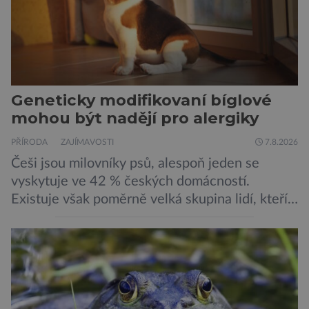
Geneticky modifikovaní bíglové
mohou být nadějí pro alergiky
PŘÍRODA
ZAJÍMAVOSTI
7.8.2026
Češi jsou milovníky psů, alespoň jeden se
vyskytuje ve 42 % českých domácností.
Existuje však poměrně velká skupina lidí, kteří
by si psa rádi pořídili, ale nemohou, protože
jsou alergičtí. Jejich imunitní systém
přecitlivěle reaguje na proteiny obsažené v
psích slinách, potu, moči a šupinkách kůže,
zachycených v srsti. Vědci nyní geneticky
upravili psy, aby […]