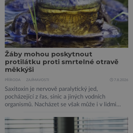
Žáby mohou poskytnout
protilátku proti smrtelné otravě
měkkýši
PŘÍRODA
ZAJÍMAVOSTI
7.8.2026
Saxitoxin je nervově paralytický jed,
pocházející z řas, sinic a jiných vodních
organismů. Nacházet se však může i v lidmi
konzumovaných mlžích, jako jsou ústřice nebo
slávky. K příznakům otravy patří paralýza
dýchacích cest, dojít však může až k udušení.