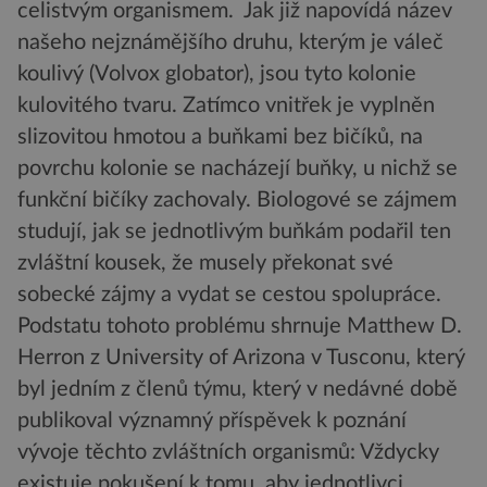
celistvým organismem. Jak již napovídá název
našeho nejznámějšího druhu, kterým je váleč
koulivý (Volvox globator), jsou tyto kolonie
kulovitého tvaru. Zatímco vnitřek je vyplněn
slizovitou hmotou a buňkami bez bičíků, na
povrchu kolonie se nacházejí buňky, u nichž se
funkční bičíky zachovaly. Biologové se zájmem
studují, jak se jednotlivým buňkám podařil ten
zvláštní kousek, že musely překonat své
sobecké zájmy a vydat se cestou spolupráce.
Podstatu tohoto problému shrnuje Matthew D.
Herron z University of Arizona v Tusconu, který
byl jedním z členů týmu, který v nedávné době
publikoval významný příspěvek k poznání
vývoje těchto zvláštních organismů: Vždycky
existuje pokušení k tomu, aby jednotlivci