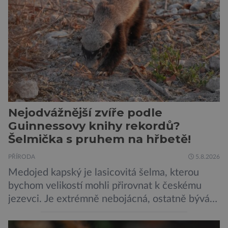
vnímat prostřednictvím mechanických podnětů
a samy také vydávají zvuky […]
Nejodvážnější zvíře podle
Guinnessovy knihy rekordů?
Šelmička s pruhem na hřbetě!
PŘÍRODA
5.8.2026
Medojed kapský je lasicovitá šelma, kterou
bychom velikostí mohli přirovnat k českému
jezevci. Je extrémně nebojácná, ostatně bývá
označována za nejodvážnější zvíře vůbec. V
této souvislosti je dokonce zapsána do