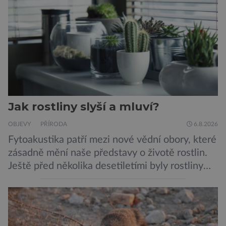
Dosud proti tomuto jedu neexistovala
protilátka, nyní ji zřejmě vědci objevili, ovšem
její zdroj je […]
Jak rostliny slyší a mluví?
OBJEVY
PŘÍRODA
6.8.2026
Fytoakustika patří mezi nové vědní obory, které
zásadně mění naše představy o životě rostlin.
Ještě před několika desetiletími byly rostliny
považovány za tiché a pasivní organismy, které
pouze reagují na změny prostředí. Moderní
výzkum však ukazuje, že skutečnost je mnohem
zajímavější. Rostliny totiž dokážou své okolí