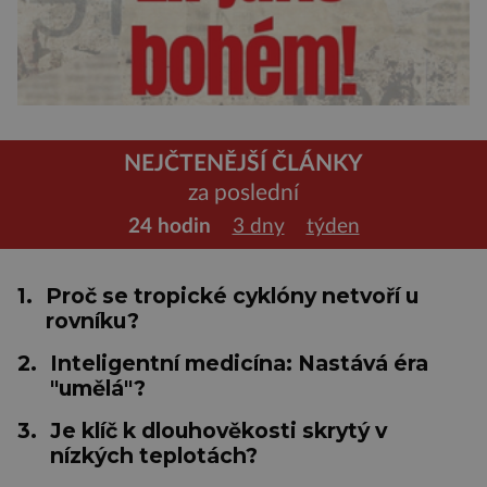
NEJČTENĚJŠÍ ČLÁNKY
za poslední
24 hodin
3 dny
týden
1.
Proč se tropické cyklóny netvoří u
rovníku?
2.
Inteligentní medicína: Nastává éra
"umělá"?
3.
Je klíč k dlouhověkosti skrytý v
nízkých teplotách?