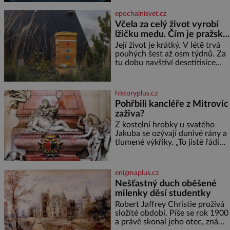
nabourala mysl. Živím se jako
mzdová účetní a konec měsíce
epochalnisvet.cz
je pro mě vždy velice psychicky
Včela za celý život vyrobí
náročným obdobím. Od té
lžičku medu. Čím je pražský
chvíle, co máme vnoučata, mi
med ze střech tak ceněný?
dcera čím dál častěji volá o
Její život je krátký. V létě trvá
pomoc, co se hlídání týče. Dalo
pouhých šest až osm týdnů. Za
by se
tu dobu navštíví desetitisíce
květů, nalétá stovky kilometrů a
vyrobí přibližně devět gramů
medu – zhruba jednu čajovou
historyplus.cz
lžičku. Sama o sobě se může
Pohřbili kancléře z Mitrovic
zdát bezvýznamná. Teprve když
zaživa?
se spojí s dalšími desítkami tisíc
příslušnic svého včelstva,
Z kostelní hrobky u svatého
vznikne jeden z
Jakuba se ozývají dunivé rány a
nejdokonalejších organismů
tlumené výkřiky. „To jistě řádí
duch,“ myslí si pověrčiví lidé.
Ani za dvě kopy grošů by se
nikdo neodvážil podzemní
enigmaplus.cz
hrobku otevřít a její poklop tak
Nešťastný duch oběšené
raději jen skrápí svěcenou
milenky děsí studentky
vodou. Za několik dní divné
burácení skutečně ustane. Když
Robert Jaffrey Christie prožívá
o mnoho let později hrobku
složité období. Píše se rok 1900
a právě skonal jeho otec, známý