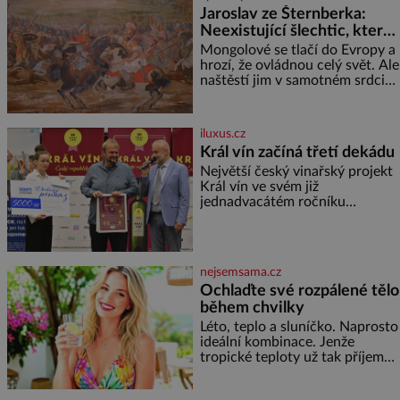
herečky ze seriálu Ulice a
Jaroslav ze Šternberka:
režiséra vychladne,
Neexistující šlechtic, který
z Moravy vyžene Mongoly
Mongolové se tlačí do Evropy a
hrozí, že ovládnou celý svět. Ale
naštěstí jim v samotném srdci
Evropy stojí v cestě malé, ale
silné království, které dokáže
dobyvatelské hordy zastavit. Co
iluxus.cz
nedokáže žádná z asijských říší,
Král vín začíná třetí dekádu
co nedokážou Němci – to
Největší český vinařský projekt
dokáže český král. Nebo že by
Král vín ve svém již
ne? Mongolové od roku 1223
jednadvacátém ročníku
postupují podél Kaspického a
představil nejlepší domácí vína.
Azovského moře,
Ta vybírala odborná porota z
celkem 1260 vzorků od 157
vinařů. Král vín, který se – i pře
nejsemsama.cz
Ochlaďte své rozpálené tělo
během chvilky
Léto, teplo a sluníčko. Naprosto
ideální kombinace. Jenže
tropické teploty už tak příjemné
nejsou. Víte, jakými potravinami
se můžete rychle ochladit? K