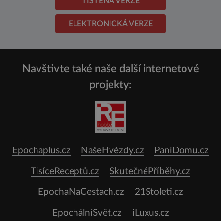
TIŠTĚNÁ VERZE
ELEKTRONICKÁ VERZE
Navštivte také naše další internetové
projekty:
Epochaplus.cz
NašeHvězdy.cz
PaníDomu.cz
TisíceReceptů.cz
SkutečnéPříběhy.cz
EpochaNaCestach.cz
21Stoleti.cz
EpochálníSvět.cz
iLuxus.cz