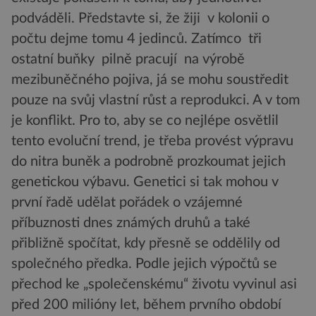
podváděli. Představte si, že žiji v kolonii o
počtu dejme tomu 4 jedinců. Zatímco tři
ostatní buňky pilně pracují na výrobě
mezibuněčného pojiva, já se mohu soustředit
pouze na svůj vlastní růst a reprodukci. A v tom
je konflikt. Pro to, aby se co nejlépe osvětlil
tento evoluční trend, je třeba provést výpravu
do nitra buněk a podrobně prozkoumat jejich
genetickou výbavu. Genetici si tak mohou v
první řadě udělat pořádek o vzájemné
příbuznosti dnes známých druhů a také
přibližně spočítat, kdy přesně se oddělily od
společného předka. Podle jejich výpočtů se
přechod ke „společenskému“ životu vyvinul asi
před 200 milióny let, během prvního období