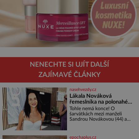
NENECHTE SI UJÍT DALŠÍ
ZAJÍMAVÉ ČLÁNKY
nasehvezdy.cz
Lákala Nováková
řemeslníka na polonahé
tělo!
Tohle nemá konce! O
šarvátkách mezi manželi
Sandrou Novákovou (44) a
Vojtěchem Moravcem (39) se
toho napsalo už hodně. Ale kdo
by doufal, že horká zem u
epochaplus.cz