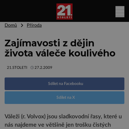
Domů
Příroda
Zajímavosti z dějin
života váleče koulivého
21.STOLETI
27.2.2009
Sdílet na Facebooku
Sdílet na X
Váleži (r. Volvox) jsou sladkovodní řasy, které u
nás najdeme ve většině jen trošku čistých