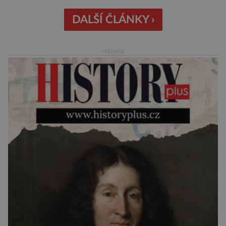
internetová studna znalostí proměnila v
křišťálovou kouli, ze které umělá inteligence
DALŠÍ ČLÁNKY ›
věštila, které technologie v dohledné
budoucnosti nejvíce zasáhnou naši společnost.
reklama
Za vším stojí australští výzkumníci, kteří pomocí
umělé inteligence a […]