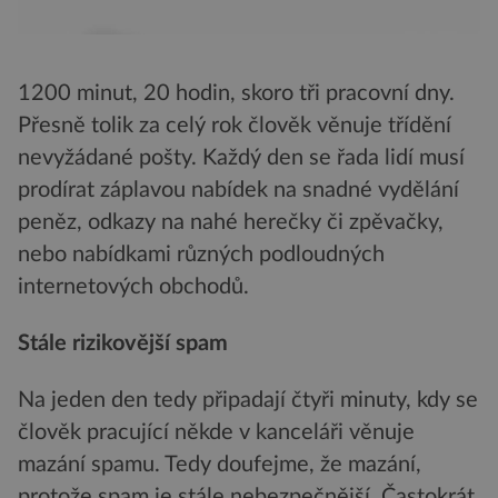
1200 minut, 20 hodin, skoro tři pracovní dny.
Přesně tolik za celý rok člověk věnuje třídění
nevyžádané pošty. Každý den se řada lidí musí
prodírat záplavou nabídek na snadné vydělání
peněz, odkazy na nahé herečky či zpěvačky,
nebo nabídkami různých podloudných
internetových obchodů.
Stále rizikovější spam
Na jeden den tedy připadají čtyři minuty, kdy se
člověk pracující někde v kanceláři věnuje
mazání spamu. Tedy doufejme, že mazání,
protože spam je stále nebezpečnější. Častokrát