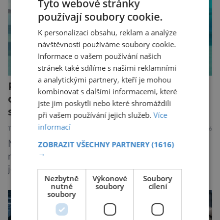
Tyto webové stránky
odborníků by už během příštích dvou let mohly
používají soubory cookie.
pokročilé systémy AI výrazně usnadnit
kybernetické útoky […]
K personalizaci obsahu, reklam a analýze
návštěvnosti používáme soubory cookie.
Informace o vašem používání našich
stránek také sdílíme s našimi reklamními
a analytickými partnery, kteří je mohou
Peugeot E-208: Francouzské lvíče
kombinovat s dalšími informacemi, které
dospělo. Nabízí rekordní dojezd,
jste jim poskytli nebo které shromáždili
styl i radost z jízdy
při vašem používání jejich služeb.
Více
informací
TECHNIKA
16.7.2026
Malé elektromobily už dávno nejsou jen
ZOBRAZIT VŠECHNY PARTNERY
(1616)
→
městskými přibližovadly. Nový Peugeot E-208
je toho důkazem. Francouzský hatchback si
Nezbytně
Výkonové
Soubory
zachoval svůj atraktivní design, přidal delší
nutné
soubory
cílení
soubory
dojezd a modernější technologie, ale hlavně
ukazuje, že i kompaktní elektromobil může být