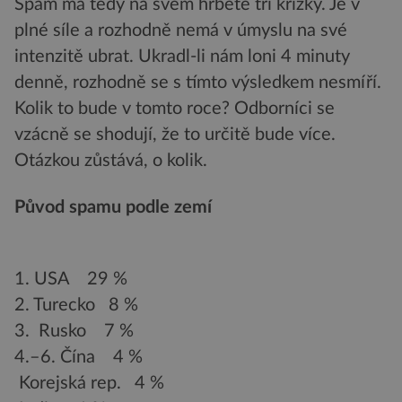
Spam má tedy na svém hřbetě tři křížky. Je v
plné síle a rozhodně nemá v úmyslu na své
intenzitě ubrat. Ukradl-li nám loni 4 minuty
denně, rozhodně se s tímto výsledkem nesmíří.
Kolik to bude v tomto roce? Odborníci se
vzácně se shodují, že to určitě bude více.
Otázkou zůstává, o kolik.
Původ spamu podle zemí
1. USA 29 %
2. Turecko 8 %
3. Rusko 7 %
4.–6. Čína 4 %
Korejská rep. 4 %