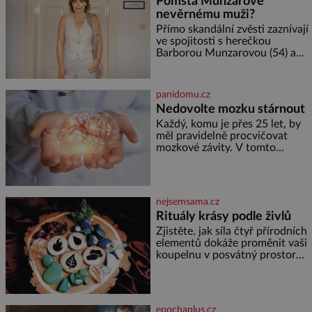
Pomsta Munzarové
zdát bezvýznamná. Teprve když
nevěrnému muži?
se spojí s dalšími desítkami tisíc
příslušnic svého včelstva,
Přímo skandální zvěsti zaznívají
vznikne jeden z
ve spojitosti s herečkou
nejdokonalejších organismů
Barborou Munzarovou (54) a
hercem Martinem Trnavským
(56). Munzarová měla být totiž
viděna s jakýmsi sympaťákem, s
panidomu.cz
nímž se velmi družně, až d
Nedovolte mozku stárnout
Každý, komu je přes 25 let, by
měl pravidelně procvičovat
mozkové závity. V tomto
období se totiž začíná
zhoršovat paměť. Možná máte
problém vzpomenout si na
jméno kolegy z práce. Nebo
nejsemsama.cz
marně v paměti lovíte název
Rituály krásy podle živlů
knížky, kterou jste nedávno
přečetli. Je to opravdu tak, s
Zjistěte, jak síla čtyř přírodních
věkem jako kdyby se paměť
elementů dokáže proměnit vaši
rozhodla stávkovat. Cvičte
koupelnu v posvátný prostor
pro omlazení těla i zklidnění
unavené mysli. Jak pečovat o
pleť a tělo v souladu s
hvězdami? Každá z nás v sobě
epochaplus.cz