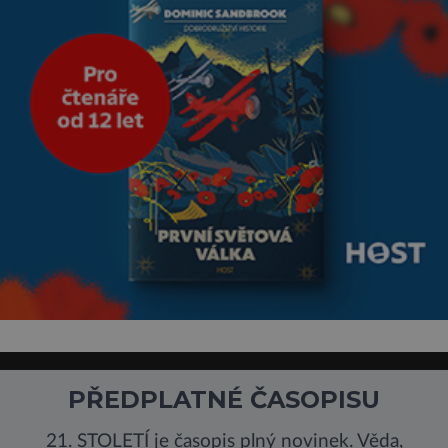
PŘEDPLATNÉ ČASOPISU
21. STOLETÍ je časopis plný novinek. Věda,