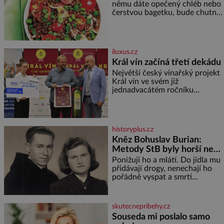
němu dáte opečený chléb nebo
čerstvou bagetku, bude chutnat
jedna báseň. Suroviny 250 g
vaší oblíbené čočky 150 g
cherry rajčátek 1 velká červená
cibule 2 lžíce
iluxus.cz
Král vín začíná třetí dekádu
Největší český vinařský projekt
Král vín ve svém již
jednadvacátém ročníku
představil nejlepší domácí vína.
Ta vybírala odborná porota z
celkem 1260 vzorků od 157
vinařů. Král vín, který se – i pře
historyplus.cz
Kněz Bohuslav Burian:
Metody StB byly horší než
gestapácké trýznění
Ponižují ho a mlátí. Do jídla mu
přidávají drogy, nenechají ho
pořádně vyspat a smrtí
vyhrožují i jeho nejbližším.
Burian kruté týrání nevydrží a
estébákům podepíše všechno,
skutecnepribehy.cz
co po něm chtějí. Svým
Souseda mi poslalo samo
podpisem jim potvrdí také to, že