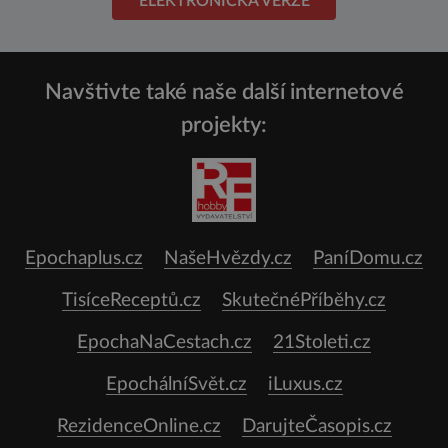
ELEKTRONICKÁ VERZE
Navštivte také naše další internetové
projekty:
Epochaplus.cz
NašeHvězdy.cz
PaníDomu.cz
TisíceReceptů.cz
SkutečnéPříběhy.cz
EpochaNaCestach.cz
21Stoleti.cz
EpochálníSvět.cz
iLuxus.cz
RezidenceOnline.cz
DarujteČasopis.cz