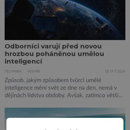
Odborníci varují před novou
hrozbou poháněnou umělou
inteligencí
TECHNIKA
VESMÍR
19.7.2026
Způsob, jakým způsobem tvůrci umělé
inteligence mění svět ze dne na den, nemá v
dějinách lidstva obdoby. Avšak, zatímco většina
pozornosti se soustředí na chatboty,
generování obrázků nebo automatizaci práce,
bezpečnostní experti upozorňují na mnohem
méně nápadné riziko. Podle některých