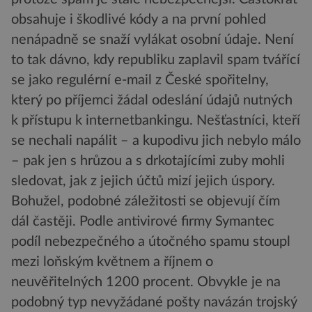
obsahuje i škodlivé kódy a na první pohled
nenápadně se snaží vylákat osobní údaje. Není
to tak dávno, kdy republiku zaplavil spam tvářící
se jako regulérní e-mail z České spořitelny,
který po příjemci žádal odeslání údajů nutných
k přístupu k internetbankingu. Nešťastníci, kteří
se nechali napálit – a kupodivu jich nebylo málo
– pak jen s hrůzou a s drkotajícími zuby mohli
sledovat, jak z jejich účtů mizí jejich úspory.
Bohužel, podobné záležitosti se objevují čím
dál častěji. Podle antivirové firmy Symantec
podíl nebezpečného a útočného spamu stoupl
mezi loňským květnem a říjnem o
neuvěřitelných 1200 procent. Obvykle je na
podobný typ nevyžádané pošty navázán trojský