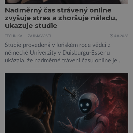
Nadměrný čas strávený online
zvyšuje stres a zhoršuje náladu,
ukazuje studie
TECHNIKA
ZAJÍMAVOSTI
4.8.2026
Studie provedená v loňském roce vědci z
německé Univerzity v Duisburgu-Essenu
ukázala, že nadměrné trávení času online je
spojeno s vyšší úrovní stresu, horší náladou a
vede k zanedbávání dalších aktivit. Zúčastnilo
se jí 900 dospělých Němců, kteří uvedli, že se v
posledním roce alespoň jednou zapojili do hraní
her, sledování pornografie, sledování sociálních
sítí […]