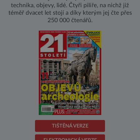
technika, objevy, lidé. Čtyři pilíře, na nichž již
téměř dvacet let stojí a díky kterým jej čte přes
250 000 čtenářů.
TIŠTĚNÁ VERZE