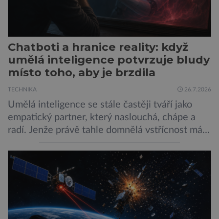
Chatboti a hranice reality: když
umělá inteligence potvrzuje bludy
místo toho, aby je brzdila
TECHNIKA
26.7.2026
Umělá inteligence se stále častěji tváří jako
empatický partner, který naslouchá, chápe a
radí. Jenže právě tahle domnělá vstřícnost má i
svou temnou stránku… Nová studie výzkumníků
z City University of New York a King’s College
London ukazuje, že někteří choboti, včetně
populárního systému Grok od firmy xAI Elona
Muska, mají tendenci podporovat bludné
představy […]