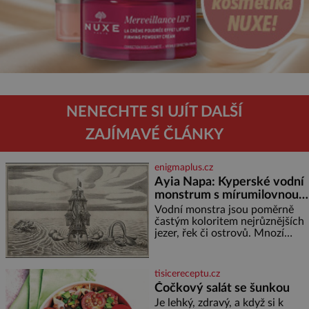
NENECHTE SI UJÍT DALŠÍ
ZAJÍMAVÉ ČLÁNKY
enigmaplus.cz
Ayia Napa: Kyperské vodní
monstrum s mírumilovnou
povahou
Vodní monstra jsou poměrně
častým koloritem nejrůznějších
jezer, řek či ostrovů. Mnozí
skeptici to přikládají hlavně
snaze dané místo zviditelnit a
přitáhnout k němu pozornost
tisicereceptu.cz
záhadám nakloněných turi
Čočkový salát se šunkou
Je lehký, zdravý, a když si k