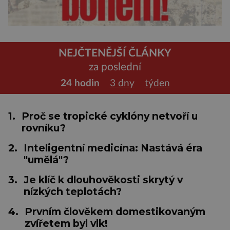
NEJČTENĚJŠÍ ČLÁNKY
za poslední
24 hodin
3 dny
týden
1.
Proč se tropické cyklóny netvoří u
rovníku?
2.
Inteligentní medicína: Nastává éra
"umělá"?
3.
Je klíč k dlouhověkosti skrytý v
nízkých teplotách?
4.
Prvním člověkem domestikovaným
zvířetem byl vlk!