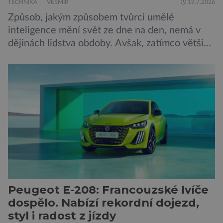
TECHNIKA
VESMÍR
19.7.2026
Způsob, jakým způsobem tvůrci umělé
inteligence mění svět ze dne na den, nemá v
dějinách lidstva obdoby. Avšak, zatímco většina
pozornosti se soustředí na chatboty,
generování obrázků nebo automatizaci práce,
bezpečnostní experti upozorňují na mnohem
méně nápadné riziko. Podle některých
odborníků by už během příštích dvou let mohly
pokročilé systémy AI výrazně usnadnit
kybernetické útoky […]
Peugeot E-208: Francouzské lvíče
dospělo. Nabízí rekordní dojezd,
styl i radost z jízdy