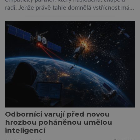
radí. Jenže právě tahle domnělá vstřícnost má i
svou temnou stránku… Nová studie výzkumníků
z City University of New York a King’s College
London ukazuje, že někteří choboti, včetně
populárního systému Grok od firmy xAI Elona
Muska, mají tendenci podporovat bludné
představy […]
Odborníci varují před novou
hrozbou poháněnou umělou
inteligencí