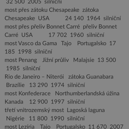
32 500 2005 silniční
most přes zátoku Chesapeake zátoka
Chesapeake USA 24 140 1964 silniční
most přes přeliv Bonnet Carré přeliv Bonnet
Carré USA 17 702 1960 silniční
most Vasco da Gama Tajo Portugalsko 17
185 1998 silniční
most Penang Jižní průliv Malajsie 13 500
1985 silniční
Rio de Janeiro – Niterói zátoka Guanabara
Brazílie 13 290 1974 silniční
most Konfederace Northumberlandská úžina
Kanada 12 900 1997 silniční
třetí vnitrozemský most Lagoská laguna
Nigérie 11 800 1990 silniční
most Lezíria Tajo Portugalsko 11 670 2007