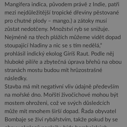
Mangifera indica, původem právě z Indie, patři
mezi nejdůležitější tropické dřeviny pěstované
pro chutné plody – mango.) a zátoky musí
zůstat nedotčeny. Množství ryb se snižuje.
Nejméně na třech plážích můžeme vidět dopad
stoupající hladiny a nic se s tím nedělá,“
prohlásil indický ekolog Giríš Raut. Podle něj
hluboké pilíře a zbytečná úprava břehů na obou
stranách mostu budou mít hrůzostrašné
následky.
Stavba má mít negativní vliv údajně především
na mořské dno. Mořští živočichové mohou být
mostem ohroženi, což ve svých důsledcích
může mít mnohem širší dopad. Řada obyvatel
Bombaje se živí rybářstvím, takže pokud by se