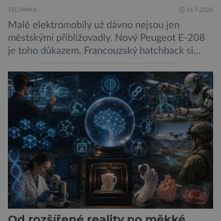
TECHNIKA
16.7.2026
Malé elektromobily už dávno nejsou jen
městskými přibližovadly. Nový Peugeot E-208
je toho důkazem. Francouzský hatchback si
zachoval svůj atraktivní design, přidal delší
dojezd a modernější technologie, ale hlavně
ukazuje, že i kompaktní elektromobil může být
autem, se kterým bez obav vyrazíte za hranice
města Peugeot se u modelu 208 trefil do
černého už […]
Od rozšířené reality po měkké