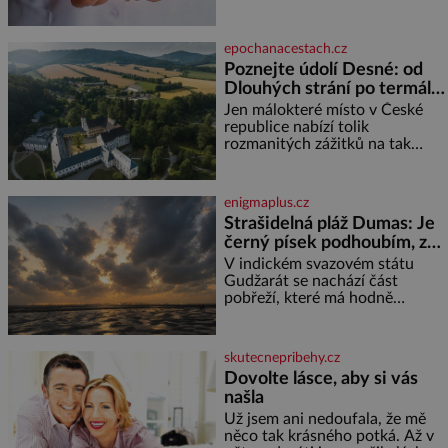
zhoršovat paměť. Možná máte
problém vzpomenout si na
jméno kolegy z práce. Nebo
epochanacestach.cz
marně v paměti lovíte název
Poznejte údolí Desné: od
knížky, kterou jste nedávno
Dlouhých strání po termální
přečetli. Je to opravdu tak, s
věkem jako kdyby se paměť
prameny
Jen málokteré místo v České
rozhodla stávkovat. Cvičte
republice nabízí tolik
rozmanitých zážitků na tak
malém území jako údolí řeky
Desné v srdci Jeseníků. Během
jediného dne můžete
enigmaplus.cz
nahlédnout do útrob jedné z
Strašidelná pláž Dumas: Je
nejvýznamnějších vodních
černý písek podhoubím, ze
elektráren v Evropě, vydat se na
kterého roste zlo?
horské hřebeny, projet se na
V indickém svazovém státu
koloběžce a den zakončit
Gudžarát se nachází část
poznáváním památek ve
pobřeží, které má hodně
Velkých Losinách nebo v
temnou pověst. Jistě k tomu
termálním
přispívá i černý písek této pláže.
Proč má pláž takové netypické
skutecnepribehy.cz
zbarvení? Nakolik jsou pravd
Dovolte lásce, aby si vás
našla
Už jsem ani nedoufala, že mě
něco tak krásného potká. Až v