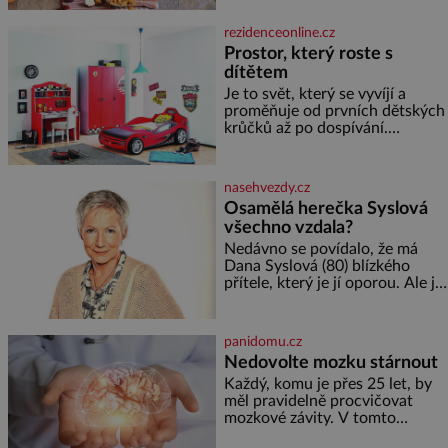
slunečnicových semínek
semínek dýně rozinek 3 šálky
rezidenceonline.cz
ovesných vloček 1 lžíce mlet
Prostor, který roste s
dítětem
Je to svět, který se vyvíjí a
proměňuje od prvních dětských
krůčků až po dospívání.
Správně navržený pokoj
podporuje bezpečí, kreativitu,
soustředění i odpočinek a
nasehvezdy.cz
reaguje na každou etapu života
Osamělá herečka Syslová
a specifické potřeby dítěte. Pro
všechno vzdala?
nejmenší je klíčová
jednoduchost, měkkost a
Nedávno se povídalo, že má
bezpečí, proto by pokoj
Dana Syslová (80) blízkého
miminka měl působit především
přítele, který je jí oporou. Ale je
klidně a útulně. Předškolní věk
to ještě vůbec pravda? V
je
posledních dnech čím dál
častěji mluví o svém odchodu.
panidomu.cz
Dohnala ji snad samota? Půs
Nedovolte mozku stárnout
Každý, komu je přes 25 let, by
měl pravidelně procvičovat
mozkové závity. V tomto
období se totiž začíná