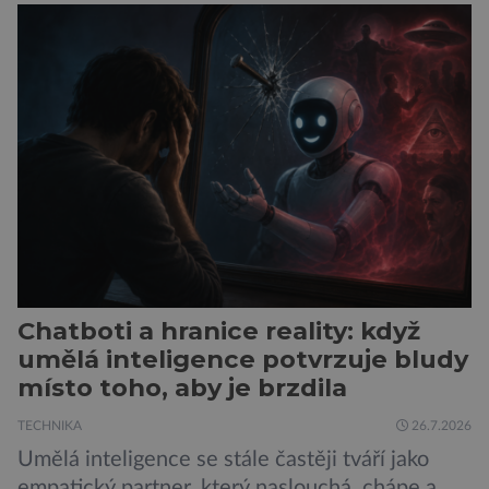
vede k zanedbávání dalších aktivit. Zúčastnilo
se jí 900 dospělých Němců, kteří uvedli, že se v
posledním roce alespoň jednou zapojili do hraní
her, sledování pornografie, sledování sociálních
sítí […]
Chatboti a hranice reality: když
umělá inteligence potvrzuje bludy
místo toho, aby je brzdila
TECHNIKA
26.7.2026
Umělá inteligence se stále častěji tváří jako
empatický partner, který naslouchá, chápe a