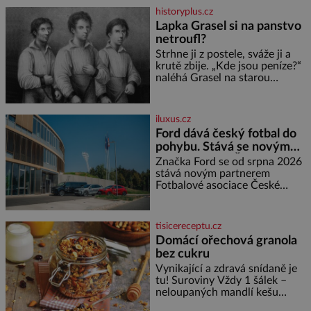
oranžová. Je fialová, žlutá, bílá,
historyplus.cz
někdy dokonce téměř černá. Až
Lapka Grasel si na panstvo
díky stovkám let pečlivého
netroufl?
šlechtění se z ní stává zelenina,
bez které si českou zahradu ani
Strhne ji z postele, sváže ji a
nedokážeme představit. Její
krutě zbije. „Kde jsou peníze?“
příběh je
naléhá Grasel na starou
švadlenku. Když mu to
neprozradí – ostatně ani
nemůže, protože žádné nemá,
iluxus.cz
spokojí se lupič s několika
Ford dává český fotbal do
měďáky a štůčky látky. Zraněná
pohybu. Stává se novým
žena pár dní nato umírá. Je to
partnerem FAČR
muž nebývale krutý. Jeho činy
Značka Ford se od srpna 2026
budí hrůzu ještě dlouho po jeho
stává novým partnerem
smrti
Fotbalové asociace České
republiky. V rámci tříleté
spolupráce zajistí mobilitu
asociace, reprezentačních týmů
tisicereceptu.cz
i českého fotbalu v regionech.
Domácí ořechová granola
Partner
bez cukru
Vynikající a zdravá snídaně je
tu! Suroviny Vždy 1 šálek –
neloupaných mandlí kešu
ořechů vlašských ořechů