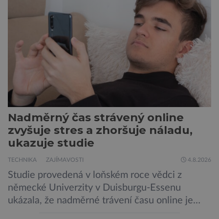
Nadměrný čas strávený online
zvyšuje stres a zhoršuje náladu,
ukazuje studie
TECHNIKA
ZAJÍMAVOSTI
4.8.2026
Studie provedená v loňském roce vědci z
německé Univerzity v Duisburgu-Essenu
ukázala, že nadměrné trávení času online je
spojeno s vyšší úrovní stresu, horší náladou a