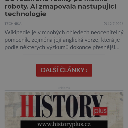
roboty. AI zmapovala nastupující
technologie
TECHNIKA
12.7.2026
Wikipedie je v mnohých ohledech neocenitelný
pomocník, zejména její anglická verze, která je
podle některých výzkumů dokonce přesnější
než slavná Encyclopedia Britannica. Nyní se
internetová studna znalostí proměnila v
křišťálovou kouli, ze které umělá inteligence
DALŠÍ ČLÁNKY ›
věštila, které technologie v dohledné
budoucnosti nejvíce zasáhnou naši společnost.
reklama
Za vším stojí australští výzkumníci, kteří pomocí
umělé inteligence a […]