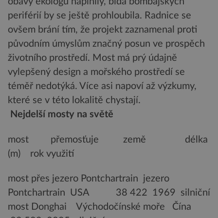
obavy ekologů naplnily, bída bombajských
periférií by se ještě prohloubila. Radnice se
ovšem brání tím, že projekt zaznamenal proti
původním úmyslům značný posun ve prospěch
životního prostředí. Most má prý údajně
vylepšený design a mořského prostředí se
téměř nedotýká. Více asi napoví až výzkumy,
které se v této lokalitě chystají.
Nejdelší mosty na světě
most přemosťuje země délka
(m) rok využití
most přes jezero Pontchartrain jezero
Pontchartrain USA 38 422 1969 silniční
most Donghai Východočínské moře Čína