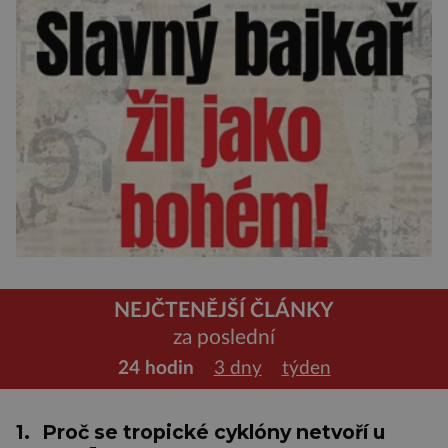
NEJČTENĚJŠÍ ČLÁNKY
za poslední
24 hodin
3 dny
týden
1.
Proč se tropické cyklóny netvoří u