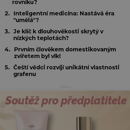
rovníku?
2.
Inteligentní medicína: Nastává éra
"umělá"?
3.
Je klíč k dlouhověkosti skrytý v
nízkých teplotách?
4.
Prvním člověkem domestikovaným
zvířetem byl vlk!
5.
Čeští vědci rozvíjí unikátní vlastnosti
grafenu
reklama