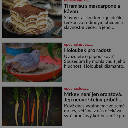
nejsemsama.cz
Tiramisu s mascarpone a
kávou
Slavný italský dezert je ideální
tečkou za rodinným obědem i
slavnostní večeří a jeho
příprava je jednodušší, než se
může zdát. Ingredience pro 4
osoby: 250 g mascarpone 3
epochalnisvet.cz
vejce 80 g cukru 200 g
Holoubek pro radost
cukrářských piškotů 250 ml
Uvažujete o papouškovi?
silné kávy 2 lžíce amaretta
Sousedům by mohla vadit jeho
kakao na posypání Postup:
hlučnost. Holoubek diamantový
Oddělte žloutky od bílků.
komunikuje téměř
Žloutky vyšlehejte s cukrem do
neslyšitelným pípáním, je
světlé pěny a postupně do nich
roztomilý a hodí se i pro
vmíchejte mascarpone, aby
chovatele začátečníky. Jedná
vznikl hladký
epochaplus.cz
se o nenáročného klidného
Mrkev není jen oranžová.
ptáčka, který většinu dne jen
Její neuvěřitelný příběh
posedává. Hodně času tráví na
zemi, kde sbírá zbytky semínek
začíná fialovou barvou
Když dnes vytáhneme ze země
Jeho domovinou je prakticky
mrkev, většina z nás očekává
celá Austrálie s výjimkou
sytě oranžový kořen. Jenže po
pobřežní oblasti.
většinu své historie je mrkev
všechno možné, jen ne