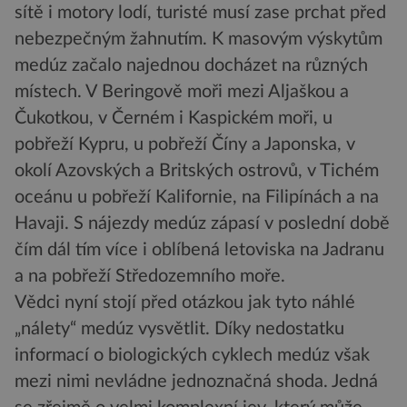
sítě i motory lodí, turisté musí zase prchat před
nebezpečným žahnutím. K masovým výskytům
medúz začalo najednou docházet na různých
místech. V Beringově moři mezi Aljaškou a
Čukotkou, v Černém i Kaspickém moři, u
pobřeží Kypru, u pobřeží Číny a Japonska, v
okolí Azovských a Britských ostrovů, v Tichém
oceánu u pobřeží Kalifornie, na Filipínách a na
Havaji. S nájezdy medúz zápasí v poslední době
čím dál tím více i oblíbená letoviska na Jadranu
a na pobřeží Středozemního moře.
Vědci nyní stojí před otázkou jak tyto náhlé
„nálety“ medúz vysvětlit. Díky nedostatku
informací o biologických cyklech medúz však
mezi nimi nevládne jednoznačná shoda. Jedná