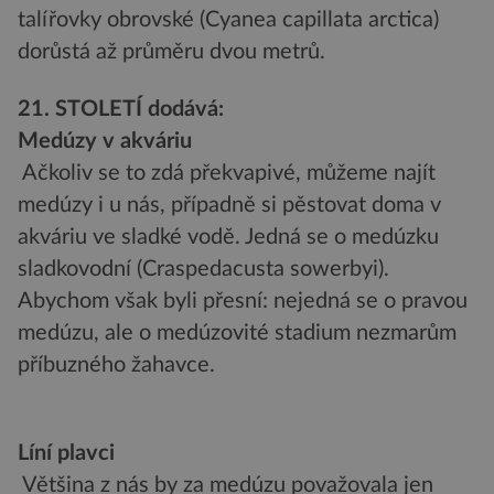
talířovky obrovské (Cyanea capillata arctica)
dorůstá až průměru dvou metrů.
21. STOLETÍ dodává:
Medúzy v akváriu
Ačkoliv se to zdá překvapivé, můžeme najít
medúzy i u nás, případně si pěstovat doma v
akváriu ve sladké vodě. Jedná se o medúzku
sladkovodní (Craspedacusta sowerbyi).
Abychom však byli přesní: nejedná se o pravou
medúzu, ale o medúzovité stadium nezmarům
příbuzného žahavce.
Líní plavci
Většina z nás by za medúzu považovala jen