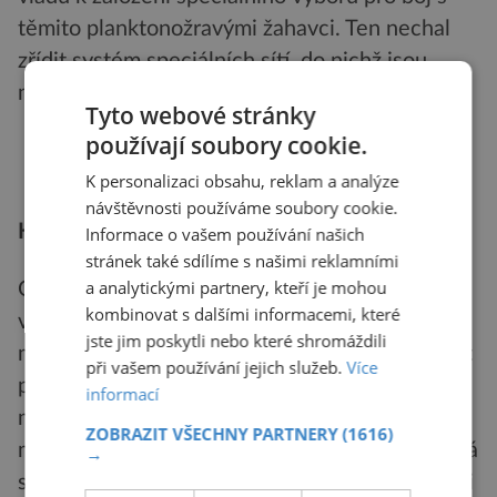
těmito planktonožravými žahavci. Ten nechal
zřídit systém speciálních sítí, do nichž jsou
medúzy preventivně lapány.
Tyto webové stránky
používají soubory cookie.
K personalizaci obsahu, reklam a analýze
návštěvnosti používáme soubory cookie.
Když medúzy léčí
Informace o vašem používání našich
stránek také sdílíme s našimi reklamními
a analytickými partnery, kteří je mohou
Obrovský populační boom medúz přinutil
kombinovat s dalšími informacemi, které
vědce, aby se více věnovali studiu ustrojení
jste jim poskytli nebo které shromáždili
medúz. Jejich přemnožení by pak nemuselo mít
při vašem používání jejich služeb.
Více
pouze negativní stránky. Z některých medúz je
informací
možno získávat kolagen, který lze využívat
ZOBRAZIT VŠECHNY PARTNERY
(1616)
mimo jiné k léčbě revmatické artritidy. Nedávná
→
studie japonských vědců pod vedením Kiminori