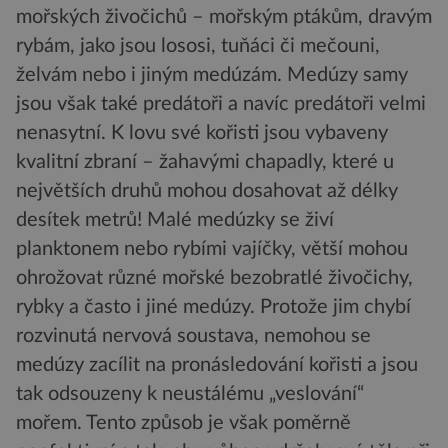
mořských živočichů – mořským ptákům, dravým
rybám, jako jsou lososi, tuňáci či mečouni,
želvám nebo i jiným medúzám. Medúzy samy
jsou však také predátoři a navíc predátoři velmi
nenasytní. K lovu své kořisti jsou vybaveny
kvalitní zbraní – žahavými chapadly, které u
největších druhů mohou dosahovat až délky
desítek metrů! Malé medúzky se živí
planktonem nebo rybími vajíčky, větší mohou
ohrožovat různé mořské bezobratlé živočichy,
rybky a často i jiné medúzy. Protože jim chybí
rozvinutá nervová soustava, nemohou se
medúzy zacílit na pronásledování kořisti a jsou
tak odsouzeny k neustálému „veslování“
mořem. Tento způsob je však poměrně