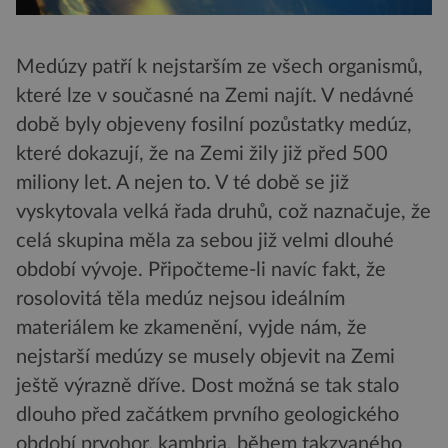
Medúzy patří k nejstarším ze všech organismů,
které lze v současné na Zemi najít. V nedávné
době byly objeveny fosilní pozůstatky medúz,
které dokazují, že na Zemi žily již před 500
miliony let. A nejen to. V té době se již
vyskytovala velká řada druhů, což naznačuje, že
celá skupina měla za sebou již velmi dlouhé
období vývoje. Připočteme-li navíc fakt, že
rosolovitá těla medúz nejsou ideálním
materiálem ke zkamenění, vyjde nám, že
nejstarší medúzy se musely objevit na Zemi
ještě výrazně dříve. Dost možná se tak stalo
dlouho před začátkem prvního geologického
období prvohor, kambria, během takzvaného