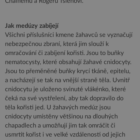
Chalfiemu a Rogeru Tsienovi.
Jak medúzy zabíjejí
Všichni příslušníci kmene žahavců se vyznačují
nebezpečnou zbraní, která jim slouží k
omračování či zabíjení kořisti. Jsou to buňky
nematocysty, které obsahují žahavé cnidocyty.
Jsou to přeměněné buňky krycí tkáně, epitelu,
a nacházejí se tak na vnější straně těla. Uvnitř
cnidocytu je uloženo svinuté vlákénko, které
čeká na své vystřelení, aby tak dopravilo do
těla kořisti jed. U žahavých medúz jsou
cnidocyty umístěny většinou na dlouhých
chapadlech a umožňují jim tak omráčit či
usmrtit kořist i ve velké vzdálenosti od jejich