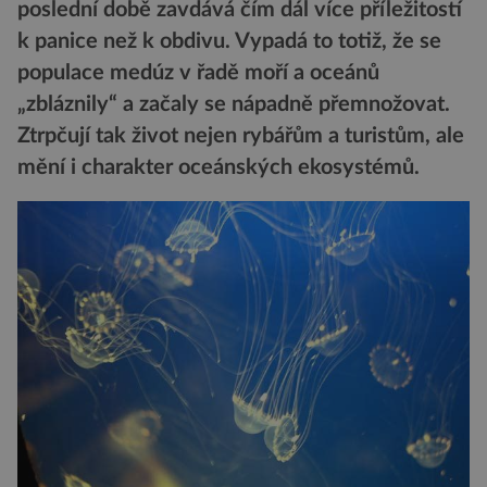
poslední době zavdává čím dál více příležitostí
k panice než k obdivu. Vypadá to totiž, že se
populace medúz v řadě moří a oceánů
„zbláznily“ a začaly se nápadně přemnožovat.
Ztrpčují tak život nejen rybářům a turistům, ale
mění i charakter oceánských ekosystémů.