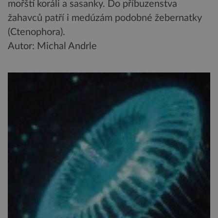
mořští koráli a sasanky. Do příbuzenstva
žahavců patří i medúzám podobné žebernatky
(Ctenophora).
Autor: Michal Andrle