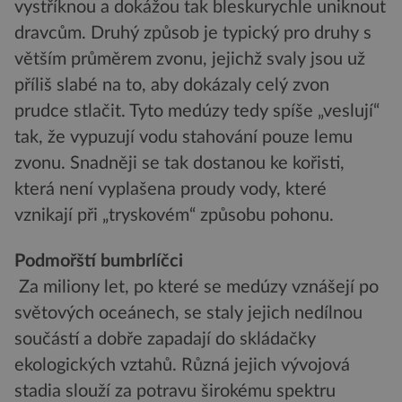
vystříknou a dokážou tak bleskurychle uniknout
dravcům. Druhý způsob je typický pro druhy s
větším průměrem zvonu, jejichž svaly jsou už
příliš slabé na to, aby dokázaly celý zvon
prudce stlačit. Tyto medúzy tedy spíše „veslují“
tak, že vypuzují vodu stahování pouze lemu
zvonu. Snadněji se tak dostanou ke kořisti,
která není vyplašena proudy vody, které
vznikají při „tryskovém“ způsobu pohonu.
Podmořští bumbrlíčci
Za miliony let, po které se medúzy vznášejí po
světových oceánech, se staly jejich nedílnou
součástí a dobře zapadají do skládačky
ekologických vztahů. Různá jejich vývojová
stadia slouží za potravu širokému spektru