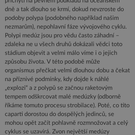
přichytí na pevném podkladu na oceánském
dně a tak dlouho se krmí, dokud nevzroste do
podoby polypa (podobného například našim
nezmarům), nepohlavní fáze vývojového cyklu.
Polypi medúz jsou pro vědu často záhadní –
zdaleka ne u všech druhů dokázali vědci toto
stádium objevit a velmi málo víme i o jejich
způsobu života. V této podobě může
organismus přečkat velmi dlouhou dobu a čekat
na příznivé podmínky, kdy dojde k náhlé
„explozi“ a z polypů se začnou raketovým
tempem odškrcovat malé medúzky (odborně
říkáme tomuto procesu strobilace). Poté, co tito
caparti dorostou do dospělých jedinců, se
mohou opět začít pohlavně rozmnožovat a celý
cyklus se uzavírá. Zvon největší medúzy