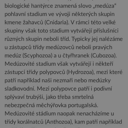
biologické hantýrce znamená slovo „medúza“
pohlavní stadium ve vývoji některých skupin
kmene žahavců (Cnidaria). V rámci této velké
skupiny však toto stadium vytvářejí příslušníci
různých skupin neboli tříd. Typicky jej nalézáme
u zástupců třídy medúzovců neboli pravých
medúz (Scyphozoa) a u čtyřhranek (Cubozoa).
Medúzovité stadium však vytvářejí i někteří
zástupci třídy polypovců (Hydrozoa), mezi které
patří například naši nezmaři nebo medúzky
sladkovodní. Mezi polypovce patří i podivní
splývaví trubýši, jako třeba smrtelná
nebezpečná měchýřovka portugalská.
Medúzovité stádium naopak nenacházíme u
třídy korálnatců (Anthozoa), kam patří například