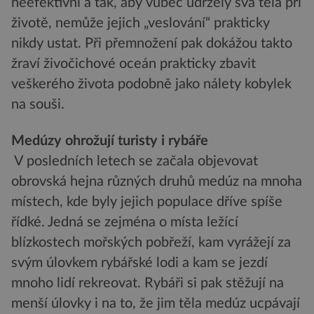
neefektivní a tak, aby vůbec udržely svá těla při
životě, nemůže jejich „veslování“ prakticky
nikdy ustat. Při přemnožení pak dokážou takto
žraví živočichové oceán prakticky zbavit
veškerého života podobně jako nálety kobylek
na souši.
Medúzy ohrožují turisty i rybáře
V posledních letech se začala objevovat
obrovská hejna různých druhů medúz na mnoha
místech, kde byly jejich populace dříve spíše
řídké. Jedná se zejména o místa ležící
blízkostech mořských pobřeží, kam vyrážejí za
svým úlovkem rybářské lodi a kam se jezdí
mnoho lidí rekreovat. Rybáři si pak stěžují na
menší úlovky i na to, že jim těla medúz ucpávají