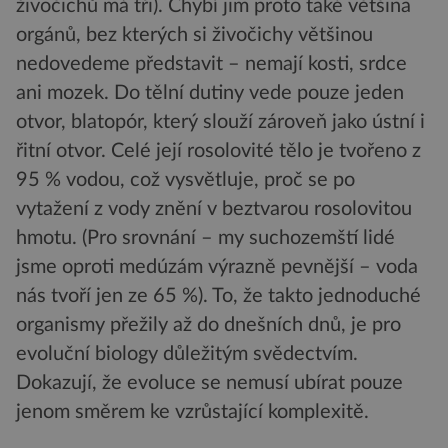
živočichů má tři). Chybí jim proto také většina
orgánů, bez kterých si živočichy většinou
nedovedeme představit – nemají kosti, srdce
ani mozek. Do tělní dutiny vede pouze jeden
otvor, blatopór, který slouží zároveň jako ústní i
řitní otvor. Celé její rosolovité tělo je tvořeno z
95 % vodou, což vysvětluje, proč se po
vytažení z vody znění v beztvarou rosolovitou
hmotu. (Pro srovnání – my suchozemští lidé
jsme oproti medúzám výrazně pevnější – voda
nás tvoří jen ze 65 %). To, že takto jednoduché
organismy přežily až do dnešních dnů, je pro
evoluční biology důležitým svědectvím.
Dokazují, že evoluce se nemusí ubírat pouze
jenom směrem ke vzrůstající komplexitě.