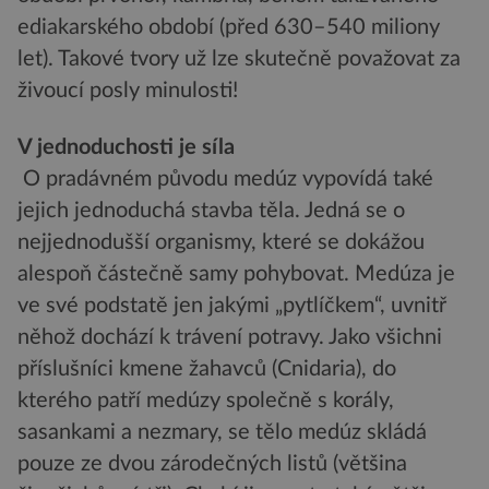
ediakarského období (před 630–540 miliony
let). Takové tvory už lze skutečně považovat za
živoucí posly minulosti!
V jednoduchosti je síla
O pradávném původu medúz vypovídá také
jejich jednoduchá stavba těla. Jedná se o
nejjednodušší organismy, které se dokážou
alespoň částečně samy pohybovat. Medúza je
ve své podstatě jen jakými „pytlíčkem“, uvnitř
něhož dochází k trávení potravy. Jako všichni
příslušníci kmene žahavců (Cnidaria), do
kterého patří medúzy společně s korály,
sasankami a nezmary, se tělo medúz skládá
pouze ze dvou zárodečných listů (většina