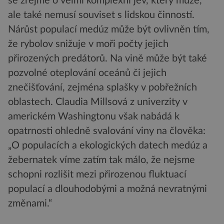
se zřejmě o velmi komplexní jev, který může,
ale také nemusí souviset s lidskou činností.
Nárůst populací medúz může být ovlivněn tím,
že rybolov snižuje v moři počty jejich
přirozených predátorů. Na vině může být také
pozvolné oteplování oceánů či jejich
znečišťování, zejména splašky v pobřežních
oblastech. Claudia Millsová z univerzity v
americkém Washingtonu však nabádá k
opatrnosti ohledně svalování viny na člověka:
„O populacích a ekologických datech medúz a
žebernatek víme zatím tak málo, že nejsme
schopni rozlišit mezi přirozenou fluktuací
populací a dlouhodobými a možná nevratnými
změnami.“