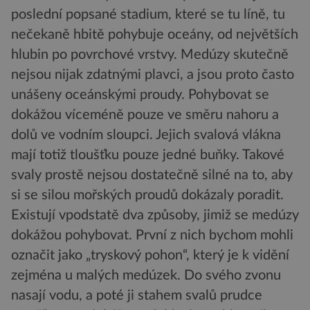
poslední popsané stadium, které se tu líně, tu
nečekaně hbitě pohybuje oceány, od největších
hlubin po povrchové vrstvy. Medúzy skutečně
nejsou nijak zdatnými plavci, a jsou proto často
unášeny oceánskými proudy. Pohybovat se
dokážou víceméně pouze ve směru nahoru a
dolů ve vodním sloupci. Jejich svalová vlákna
mají totiž tloušťku pouze jedné buňky. Takové
svaly prostě nejsou dostatečně silné na to, aby
si se silou mořských proudů dokázaly poradit.
Existují vpodstatě dva způsoby, jimiž se medúzy
dokážou pohybovat. První z nich bychom mohli
označit jako „tryskový pohon“, který je k vidění
zejména u malých medúzek. Do svého zvonu
nasají vodu, a poté ji stahem svalů prudce