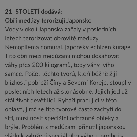
21. STOLETÍ dodává:
Obří medúzy terorizují Japonsko
Vody v okolí Japonska začaly v posledních
letech terorizovat obrovité medúzy
Nemopilema nomurai, japonsky echizen kurage.
Tito obři mezi medúzami mohou dosahovat
váhy přes 200 kilogramů, tedy váhy lvího
samce. Počet těchto tvorů, kteří běžně žijí
blízkosti pobřeží Číny a Severní Koreje, stoupl v
posledních letech až stonásobně. Jejich jed už
stál život devět lidí. Rybáři pracující v této
oblasti, jimž se tito tvorové často zachytí do
sítí, musí nosit speciální ochranné obleky a
brýle. Problém s medúzami přinutil japonskou
vládu k založení speciálního výboru pro boj s