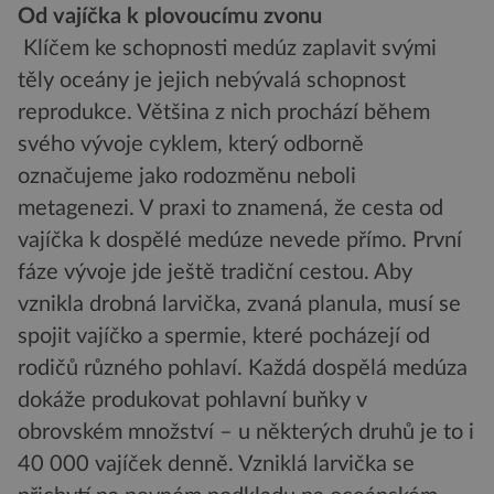
Od vajíčka k plovoucímu zvonu
Klíčem ke schopnosti medúz zaplavit svými
těly oceány je jejich nebývalá schopnost
reprodukce. Většina z nich prochází během
svého vývoje cyklem, který odborně
označujeme jako rodozměnu neboli
metagenezi. V praxi to znamená, že cesta od
vajíčka k dospělé medúze nevede přímo. První
fáze vývoje jde ještě tradiční cestou. Aby
vznikla drobná larvička, zvaná planula, musí se
spojit vajíčko a spermie, které pocházejí od
rodičů různého pohlaví. Každá dospělá medúza
dokáže produkovat pohlavní buňky v
obrovském množství – u některých druhů je to i
40 000 vajíček denně. Vzniklá larvička se