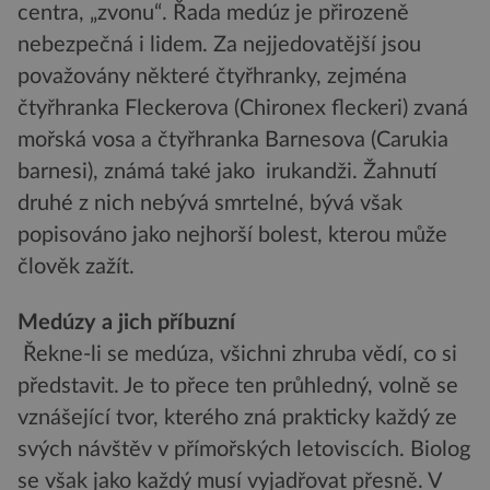
centra, „zvonu“. Řada medúz je přirozeně
nebezpečná i lidem. Za nejjedovatější jsou
považovány některé čtyřhranky, zejména
čtyřhranka Fleckerova (Chironex fleckeri) zvaná
mořská vosa a čtyřhranka Barnesova (Carukia
barnesi), známá také jako irukandži. Žahnutí
druhé z nich nebývá smrtelné, bývá však
popisováno jako nejhorší bolest, kterou může
člověk zažít.
Medúzy a jich příbuzní
Řekne-li se medúza, všichni zhruba vědí, co si
představit. Je to přece ten průhledný, volně se
vznášející tvor, kterého zná prakticky každý ze
svých návštěv v přímořských letoviscích. Biolog
se však jako každý musí vyjadřovat přesně. V