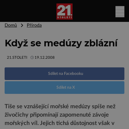
Domů
Příroda
Když se medúzy zblázní
21.STOLETI
19.12.2008
Sdílet na Facebooku
Sdílet na X
Tiše se vznášející mořské medúzy spíše než
živočichy připomínají zapomenuté závoje
mořských víl. Jejich tichá důstojnost však v