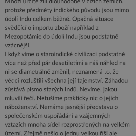
Mnozí určitě žili dlouhodobě v cizích zemích,
protože předměty indického původu jsou mimo
údolí Indu celkem běžné. Opačná situace
svědčící o importu zboží například z
Mezopotámie do údolí Indu jsou podstatně
vzácnější.
I když víme o staroindické civilizaci podstatně
více než před pár desetiletími a náš náhled na
ni se diametrálně změnil, neznamená to, že
vědci rozluštili všechna její tajemství. Záhadou
zůstává písmo starých Indů. Nevíme, jakou
mluvili řečí. Netušíme prakticky nic o jejich
náboženství. Nemáme jasnější představu o
společenském uspořádání a vzájemných
vztazích mnoha sídel rozprostřených na velkém
území. Zřejmě nešlo o jednu velkou říši ale