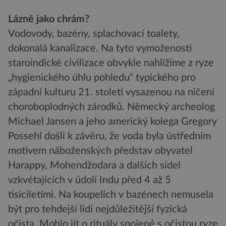
Lázně jako chrám?
Vodovody, bazény, splachovací toalety,
dokonalá kanalizace. Na tyto vymoženosti
staroindické civilizace obvykle nahlížíme z ryze
„hygienického úhlu pohledu“ typického pro
západní kulturu 21. století vysazenou na ničení
choroboplodných zárodků. Německý archeolog
Michael Jansen a jeho americký kolega Gregory
Possehl došli k závěru, že voda byla ústředním
motivem náboženských představ obyvatel
Harappy, Mohendžodara a dalších sídel
vzkvétajících v údolí Indu před 4 až 5
tisíciletími. Na koupelích v bazénech nemusela
být pro tehdejší lidi nejdůležitější fyzická
očista. Mohlo jít o rituály spojené s očistou ryze