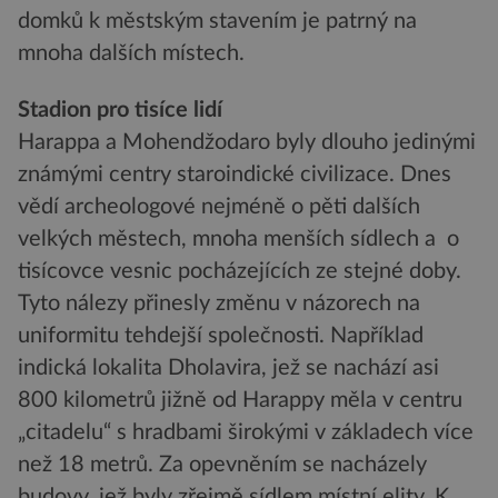
domků k městským stavením je patrný na
mnoha dalších místech.
Stadion pro tisíce lidí
Harappa a Mohendžodaro byly dlouho jedinými
známými centry staroindické civilizace. Dnes
vědí archeologové nejméně o pěti dalších
velkých městech, mnoha menších sídlech a o
tisícovce vesnic pocházejících ze stejné doby.
Tyto nálezy přinesly změnu v názorech na
uniformitu tehdejší společnosti. Například
indická lokalita Dholavira, jež se nachází asi
800 kilometrů jižně od Harappy měla v centru
„citadelu“ s hradbami širokými v základech více
než 18 metrů. Za opevněním se nacházely
budovy, jež byly zřejmě sídlem místní elity. K