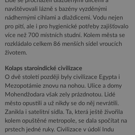
Lidé se procházeli dlážděnými ulicemi a
navštěvovali lázně s bazény vyzděnými
nádhernými cihlami a dlaždicemi. Vodu nejen
pro pití, ale i pro hygienické potřeby zajišťovalo
více než 700 místních studní. Kolem města se
rozkládalo celkem 86 menších sídel vroucích
životem.
Kolaps staroindické civilizace
O dvě století později byly civilizace Egypta i
Mezopotámie znovu na nohou. Ulice a domy
Mohendžodara však zely prázdnotou. Lidé
město opustili a už nikdy se do něj nevrátili.
Zanikla i satelitní sídla. Ta, která ještě živořila
kolem opuštěné metropole, se dala spočítat na
prstech jedné ruky. Civilizace v údolí Indu