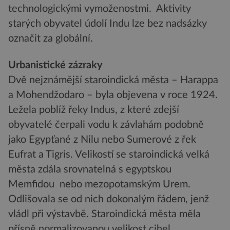
technologickými vymoženostmi. Aktivity
starých obyvatel údolí Indu lze bez nadsázky
označit za globální.
Urbanistické zázraky
Dvě nejznámější staroindická města – Harappa
a Mohendžodaro – byla objevena v roce 1924.
Ležela poblíž řeky Indus, z které zdejší
obyvatelé čerpali vodu k závlahám podobně
jako Egypťané z Nilu nebo Sumerové z řek
Eufrat a Tigris. Velikostí se staroindická velká
města zdála srovnatelná s egyptskou
Memfidou nebo mezopotamským Urem.
Odlišovala se od nich dokonalým řádem, jenž
vládl při výstavbě. Staroindická města měla
přísně normalizovanou velikost cihel,