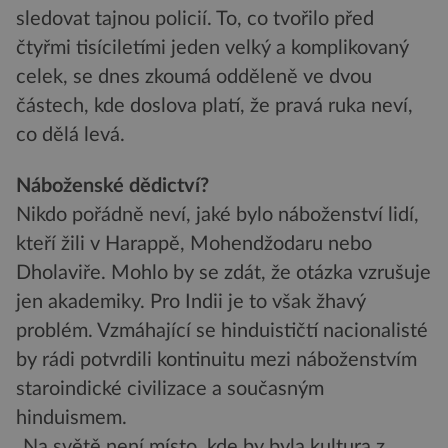
sledovat tajnou policií. To, co tvořilo před
čtyřmi tisíciletími jeden velký a komplikovaný
celek, se dnes zkoumá odděleně ve dvou
částech, kde doslova platí, že pravá ruka neví,
co dělá levá.
Náboženské dědictví?
Nikdo pořádně neví, jaké bylo náboženství lidí,
kteří žili v Harappě, Mohendžodaru nebo
Dholaviře. Mohlo by se zdát, že otázka vzrušuje
jen akademiky. Pro Indii je to však žhavý
problém. Vzmáhající se hinduističtí nacionalisté
by rádi potvrdili kontinuitu mezi náboženstvím
staroindické civilizace a současným
hinduismem.
„Na světě není místo, kde by byla kultura z