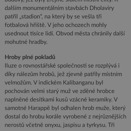
dalším monumentálním stavbách Dholaviry
patřil „stadion“, na který by se vešla tři
fotbalová hřiště. V jeho ochozech mohly
usednout tisíce lidí. Obvod města chránily další
mohutné hradby.
Hroby plné pokladů
Iluze o rovnostářské společnosti se rozplývá i
díky nálezům hrobů, jež zjevně patřily místním
velmožům. V indickém Kalibanganu byl
pochován velmi starý muž ve zděné hrobce
naplněné desítkami kusů vzácné keramiky. V
samotné Harappě byl odhalen hrob muže, který
dostal do hrobu korále vyrobené z nejrůznějších
nerostů včetně onyxu, jaspisu a tyrkysu. Tři