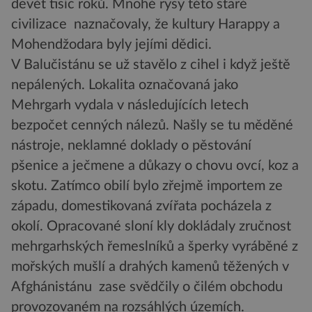
devět tisíc roků. Mnohé rysy této staré
civilizace naznačovaly, že kultury Harappy a
Mohendžodara byly jejími dědici.
V Balučistánu se už stavělo z cihel i když ještě
nepálených. Lokalita označovaná jako
Mehrgarh vydala v následujících letech
bezpočet cenných nálezů. Našly se tu měděné
nástroje, neklamné doklady o pěstování
pšenice a ječmene a důkazy o chovu ovcí, koz a
skotu. Zatímco obilí bylo zřejmě importem ze
západu, domestikovaná zvířata pocházela z
okolí. Opracované sloní kly dokládaly zručnost
mehrgarhských řemeslníků a šperky vyráběné z
mořských mušlí a drahých kamenů těžených v
Afghánistánu zase svědčily o čilém obchodu
provozovaném na rozsáhlých územích.