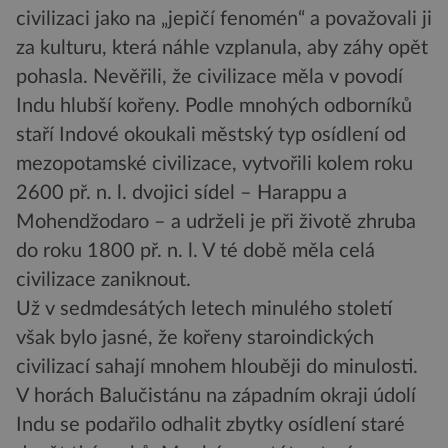
civilizaci jako na „jepičí fenomén“ a považovali ji
za kulturu, která náhle vzplanula, aby záhy opět
pohasla. Nevěřili, že civilizace měla v povodí
Indu hlubší kořeny. Podle mnohých odborníků
staří Indové okoukali městský typ osídlení od
mezopotamské civilizace, vytvořili kolem roku
2600 př. n. l. dvojici sídel – Harappu a
Mohendžodaro – a udrželi je při životě zhruba
do roku 1800 př. n. l. V té době měla celá
civilizace zaniknout.
Už v sedmdesátých letech minulého století
však bylo jasné, že kořeny staroindických
civilizací sahají mnohem hlouběji do minulosti.
V horách Balučistánu na západním okraji údolí
Indu se podařilo odhalit zbytky osídlení staré