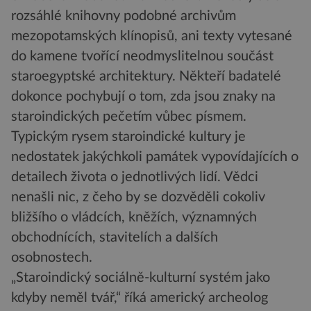
rozsáhlé knihovny podobné archivům
mezopotamských klínopisů, ani texty vytesané
do kamene tvořící neodmyslitelnou součást
staroegyptské architektury. Někteří badatelé
dokonce pochybují o tom, zda jsou znaky na
staroindických pečetím vůbec písmem.
Typickým rysem staroindické kultury je
nedostatek jakýchkoli památek vypovídajících o
detailech života o jednotlivých lidí. Vědci
nenašli nic, z čeho by se dozvěděli cokoliv
bližšího o vládcích, kněžích, významných
obchodnících, stavitelích a dalších
osobnostech.
„Staroindický sociálně-kulturní systém jako
kdyby neměl tvář,“ říká americký archeolog