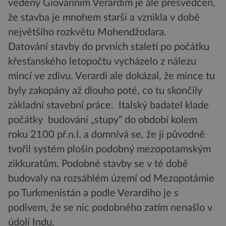
vedený Giovannim Verardim je ale přesvědčen,
že stavba je mnohem starší a vznikla v době
největšího rozkvětu Mohendžodara.
Datování stavby do prvních staletí po počátku
křesťanského letopočtu vycházelo z nálezu
mincí ve zdivu. Verardi ale dokázal, že mince tu
byly zakopány až dlouho poté, co tu skončily
základní stavební práce. Italský badatel klade
počátky budování „stupy“ do období kolem
roku 2100 př.n.l. a domnívá se, že ji původně
tvořil systém plošin podobný mezopotamským
zikkuratům. Podobné stavby se v té době
budovaly na rozsáhlém území od Mezopotámie
po Turkmenistán a podle Verardiho je s
podivem, že se nic podobného zatím nenašlo v
údolí Indu.