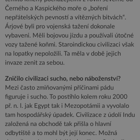
Černého a Kaspického moře o „boření
nepřátelských pevností a vítězných bitvách“.
Árjové byli pro vojenská tažení dokonale
vybaveni. Měli bojovou jízdu a používali útočné
vozy tažené koňmi. Staroindickou civilizaci však
na lopatky nepoložili. Ta měla v době jejich
invaze zenit za sebou.
Zničilo civilizaci sucho, nebo náboženství?
Mezi často zmiňovanými příčinami pádu
figuruje i sucho. To postihlo kolem roku 2000
př. n. l. jak Egypt tak i Mezopotámii a vyvolalo
tam hospodářský úpadek. Civilizace z údolí Indu
založená na obchodě tak přišla o hlavní
odbytiště a to mohl být její konec. Možná