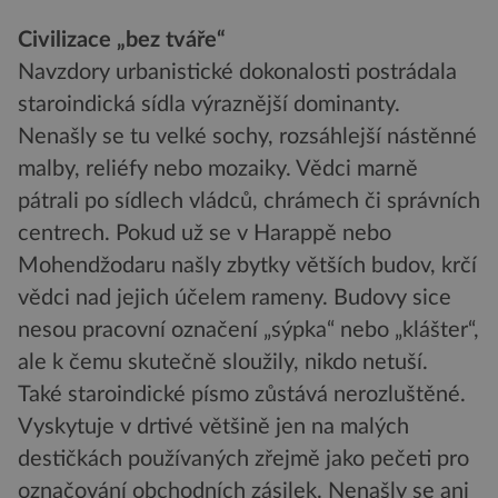
Civilizace „bez tváře“
Navzdory urbanistické dokonalosti postrádala
staroindická sídla výraznější dominanty.
Nenašly se tu velké sochy, rozsáhlejší nástěnné
malby, reliéfy nebo mozaiky. Vědci marně
pátrali po sídlech vládců, chrámech či správních
centrech. Pokud už se v Harappě nebo
Mohendžodaru našly zbytky větších budov, krčí
vědci nad jejich účelem rameny. Budovy sice
nesou pracovní označení „sýpka“ nebo „klášter“,
ale k čemu skutečně sloužily, nikdo netuší.
Také staroindické písmo zůstává nerozluštěné.
Vyskytuje v drtivé většině jen na malých
destičkách používaných zřejmě jako pečeti pro
označování obchodních zásilek. Nenašly se ani