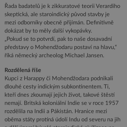
Řada badatelů je k zikkuratové teorii Verardiho
skeptická, ale staroindický původ stavby je
mezi odborníky obecně přijímán. Definitivně
dokázat by to měly další vykopávky.
„Pokud se to potvrdí, pak to naše dosavadní
představy o Mohendžodaru postaví na hlavu,“
říká německý archeolog Michael Jansen.
Rozdělená říše
Kupci z Harappy či Mohendžodara podnikali
dlouhé cesty indickým subkontinentem. Ti,
kteří dnes zkoumají jejich život, takové štěstí
nemají. Britská koloniální Indie se v roce 1957
rozdělila na Indii a Pákistán. Hranice mezi
oběma státy protíná údolí Indu od severu na jih