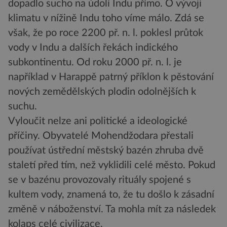
dopadlo sucho na údolí Indu přímo. O vývoji
klimatu v nížině Indu toho víme málo. Zdá se
však, že po roce 2200 př. n. l. poklesl průtok
vody v Indu a dalších řekách indického
subkontinentu. Od roku 2000 př. n. l. je
například v Harappě patrný příklon k pěstování
nových zemědělských plodin odolnějších k
suchu.
Vyloučit nelze ani politické a ideologické
příčiny. Obyvatelé Mohendžodara přestali
používat ústřední městský bazén zhruba dvě
staletí před tím, než vyklidili celé město. Pokud
se v bazénu provozovaly rituály spojené s
kultem vody, znamená to, že tu došlo k zásadní
změně v náboženství. Ta mohla mít za následek
kolaps celé civilizace.