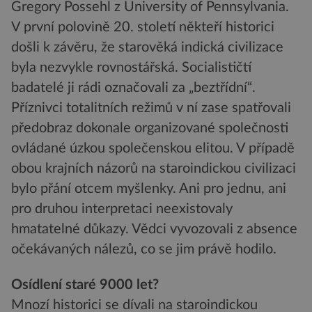
Gregory Possehl z University of Pennsylvania.
V první polovině 20. století někteří historici
došli k závěru, že starověká indická civilizace
byla nezvykle rovnostářská. Socialističtí
badatelé ji rádi označovali za „beztřídní“.
Příznivci totalitních režimů v ní zase spatřovali
předobraz dokonale organizované společnosti
ovládané úzkou společenskou elitou. V případě
obou krajních názorů na staroindickou civilizaci
bylo přání otcem myšlenky. Ani pro jednu, ani
pro druhou interpretaci neexistovaly
hmatatelné důkazy. Vědci vyvozovali z absence
očekávaných nálezů, co se jim právě hodilo.
Osídlení staré 9000 let?
Mnozí historici se dívali na staroindickou