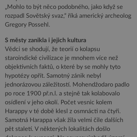
„Mohlo to být něco podobného, jako když se
rozpadl Sovětský svaz,“ říká americký archeolog
Gregory Possehl.
S městy zanikla i jejich kultura
Vědci se shodují, že teorií o kolapsu
staroindické civilizace je mnohem více než
objektivních faktů, o které by se mohly tyto
hypotézy opřít. Samotný zánik nebyl
jednorázovou záležitostí. Mohendžodaro padlo
po roce 1900 př.n.l. a stejně tak kolabovalo
osídlení v jeho okolí. Počet vesnic kolem
Harappy v té době klesl z osmnácti na čtyři.
Samotná Harappa však žila velmi čile dalších
pět staletí. V některých lokalitách došlo