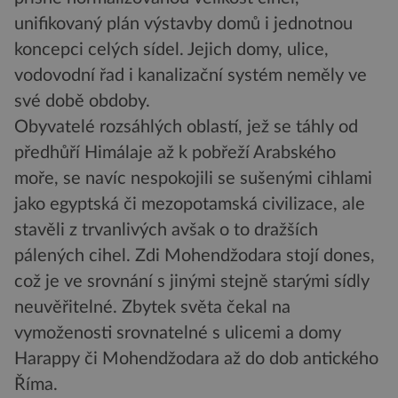
unifikovaný plán výstavby domů i jednotnou
koncepci celých sídel. Jejich domy, ulice,
vodovodní řad i kanalizační systém neměly ve
své době obdoby.
Obyvatelé rozsáhlých oblastí, jež se táhly od
předhůří Himálaje až k pobřeží Arabského
moře, se navíc nespokojili se sušenými cihlami
jako egyptská či mezopotamská civilizace, ale
stavěli z trvanlivých avšak o to dražších
pálených cihel. Zdi Mohendžodara stojí dones,
což je ve srovnání s jinými stejně starými sídly
neuvěřitelné. Zbytek světa čekal na
vymoženosti srovnatelné s ulicemi a domy
Harappy či Mohendžodara až do dob antického
Říma.