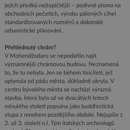
jejich předků nejtypičtější – podivné písmo na
obchodních pečetích, výrobu pálených cihel
standardizovaných rozměrů a dokonalé
urbanistické plánování.
Přehlédnutý chrám?
V Mohendžodaru se nepodařilo najít
významnější chrámovou budovu. Neznamená
to, že tu nebyla. Jen se během tisíciletí, jež
uplynula od pádu města, důkladně ukryla. V
centru bývalého města se nachází výrazná
stavba, která byla už ve dvacátých letech
minulého století popsána jako buddhistická
stupa z mnohem pozdějšího období. Nejspíše z
2. až 3. století n.l. Tým italských archeologů