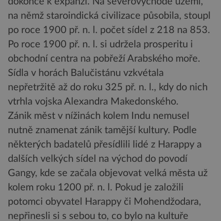
dokonce k expanzi. Na severovýchodě území,
na němž staroindická civilizace působila, stoupl
po roce 1900 př. n. l. počet sídel z 218 na 853.
Po roce 1900 př. n. l. si udržela prosperitu i
obchodní centra na pobřeží Arabského moře.
Sídla v horách Balučistánu vzkvétala
nepřetržitě až do roku 325 př. n. l., kdy do nich
vtrhla vojska Alexandra Makedonského.
Zánik měst v nížinách kolem Indu nemusel
nutně znamenat zánik tamější kultury. Podle
některých badatelů přesídlili lidé z Harappy a
dalších velkých sídel na východ do povodí
Gangy, kde se začala objevovat velká města už
kolem roku 1200 př. n. l. Pokud je založili
potomci obyvatel Harappy či Mohendžodara,
nepřinesli si s sebou to, co bylo na kultuře