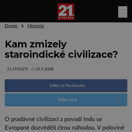
Domů
Historie
Kam zmizely
staroindické civilizace?
21.STOLETI
19.9.2008
Sdílet na Facebooku
Sdílet na X
O pradávné civilizaci z povodí Indu se
Evropané dozvěděli čirou náhodou. V polovině