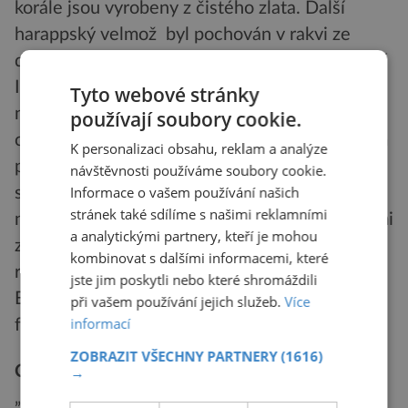
korále jsou vyrobeny z čistého zlata. Další
harappský velmož byl pochován v rakvi ze
dřeva, jež bylo dovezeno z Himálaje a centrální
Indie. Velké rozdíly v movitosti dokládají i další
Tyto webové stránky
nálezy. Boháči vlastnili luxusní předměty,
používají soubory cookie.
chudší obyvatelé se museli spokojit s levnějším
K personalizaci obsahu, reklam a analýze
provedením nebo imitací. Například zlatem a
návštěvnosti používáme soubory cookie.
Informace o vašem používání našich
stříbrem zdobené náhrdelníky mocných
stránek také sdílíme s našimi reklamními
nahrazovali méně zámožní lidé napodobeninami
a analytickými partnery, kteří je mohou
z terakoty. Přesto nenabíraly společenské
kombinovat s dalšími informacemi, které
rozdíly ve staré Indii takových proporcí jako v
jste jim poskytli nebo které shromáždili
Egyptě, kde zela mezi faraónem a posledním
při vašem používání jejich služeb.
Více
informací
feláhem hluboká propast.
ZOBRAZIT VŠECHNY PARTNERY
(1616)
Civilizace zahraničního obchodu
→
„Byla to civilizace nezvyklého druhu,“ přiznává