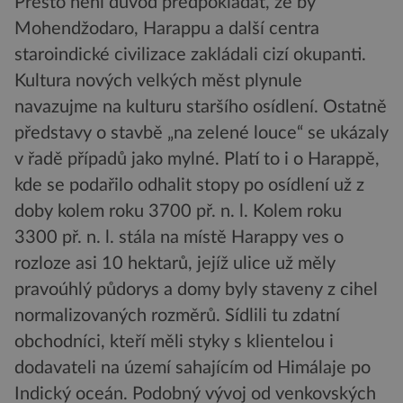
Přesto není důvod předpokládat, že by
Mohendžodaro, Harappu a další centra
staroindické civilizace zakládali cizí okupanti.
Kultura nových velkých měst plynule
navazujme na kulturu staršího osídlení. Ostatně
představy o stavbě „na zelené louce“ se ukázaly
v řadě případů jako mylné. Platí to i o Harappě,
kde se podařilo odhalit stopy po osídlení už z
doby kolem roku 3700 př. n. l. Kolem roku
3300 př. n. l. stála na místě Harappy ves o
rozloze asi 10 hektarů, jejíž ulice už měly
pravoúhlý půdorys a domy byly staveny z cihel
normalizovaných rozměrů. Sídlili tu zdatní
obchodníci, kteří měli styky s klientelou i
dodavateli na území sahajícím od Himálaje po
Indický oceán. Podobný vývoj od venkovských