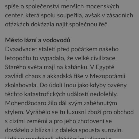
spíše o společenství menších mocenských
center, která spolu soupeřila, avšak v zásadních
otázkách dokázala najít společnou řeč.
Město lázní a vodovodů
Dvaadvacet staletí před počátkem našeho
letopočtu to vypadalo, že velké civilizace
Starého světa mají na kahánku. V Egyptě
zavládl chaos a akkadská říše v Mezopotámii
zkolabovala. Do údolí Indu jako kdyby ozvěny
těchto katastrofických událostí nedolehly.
Mohendžodaro žilo dál svým zaběhnutým
stylem. Vyrábělo se tu luxusní zboží pro obchod
s cizími zeměmi a pro jeho zhotovení se
dováželo z blízka i z daleka spousta surovin.