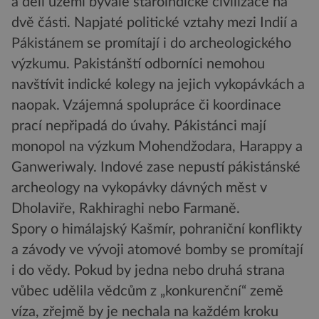
a dělí území bývalé staroindické civilizace na
dvě části. Napjaté politické vztahy mezi Indií a
Pákistánem se promítají i do archeologického
výzkumu. Pakistánští odborníci nemohou
navštívit indické kolegy na jejich vykopávkách a
naopak. Vzájemná spolupráce či koordinace
prací nepřipadá do úvahy. Pákistánci mají
monopol na výzkum Mohendžodara, Harappy a
Ganweriwaly. Indové zase nepustí pákistánské
archeology na vykopávky dávných měst v
Dholaviře, Rakhiraghi nebo Farmaně.
Spory o himálajský Kašmír, pohraniční konflikty
a závody ve vývoji atomové bomby se promítají
i do vědy. Pokud by jedna nebo druhá strana
vůbec udělila vědcům z „konkurenční“ země
víza, zřejmě by je nechala na každém kroku