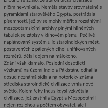
Dlouho se zdálo, že staroindická civilizace
ničím nevynikala. Neměla stavby srovnatelné s
pyramidami starověkého Egypta, postrádala
písemnosti, jež by se mohly měřit s rozsáhlými
mezopotamskými archivy plnými hliněných
tabulek se zápisy v klínovém písmu. Pečlivě
naplánovaný systém ulic staroindických měst,
postavených z pálených cihel unifikovaných
rozměrů, dělal dojem na málokoho.
Zdání však klamalo. Poslední desetiletí
výzkumů na území Indie a Pákistánu odhalila
dosud neznámá sídla a na notoricky známá
střediska staroindické civilizace vrhla nové
světlo. Kolem řeky Indus kdysi vzkvétala
civilizace, jež zastínila Egypt a Mezopotámii
nejen rozlohou a počtem obyvatel, ale i