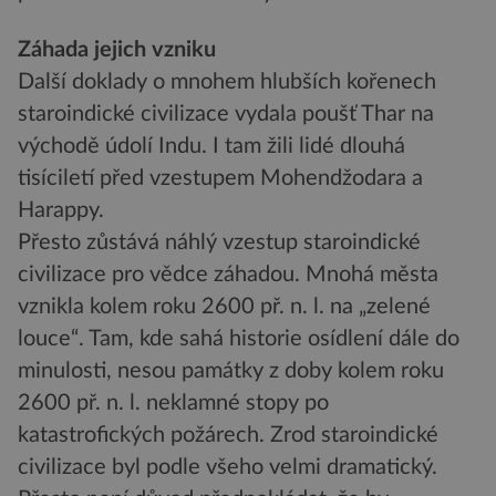
Záhada jejich vzniku
Další doklady o mnohem hlubších kořenech
staroindické civilizace vydala poušť Thar na
východě údolí Indu. I tam žili lidé dlouhá
tisíciletí před vzestupem Mohendžodara a
Harappy.
Přesto zůstává náhlý vzestup staroindické
civilizace pro vědce záhadou. Mnohá města
vznikla kolem roku 2600 př. n. l. na „zelené
louce“. Tam, kde sahá historie osídlení dále do
minulosti, nesou památky z doby kolem roku
2600 př. n. l. neklamné stopy po
katastrofických požárech. Zrod staroindické
civilizace byl podle všeho velmi dramatický.