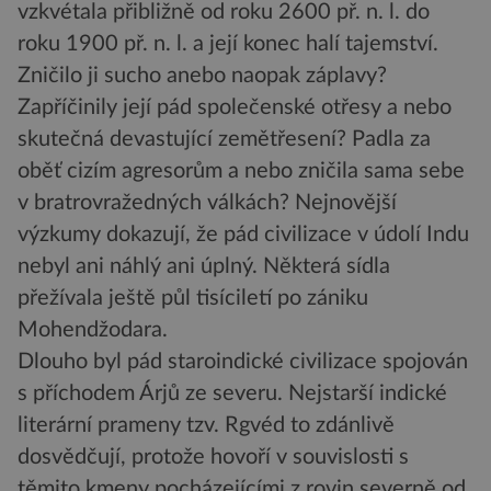
vzkvétala přibližně od roku 2600 př. n. l. do
roku 1900 př. n. l. a její konec halí tajemství.
Zničilo ji sucho anebo naopak záplavy?
Zapříčinily její pád společenské otřesy a nebo
skutečná devastující zemětřesení? Padla za
oběť cizím agresorům a nebo zničila sama sebe
v bratrovražedných válkách? Nejnovější
výzkumy dokazují, že pád civilizace v údolí Indu
nebyl ani náhlý ani úplný. Některá sídla
přežívala ještě půl tisíciletí po zániku
Mohendžodara.
Dlouho byl pád staroindické civilizace spojován
s příchodem Árjů ze severu. Nejstarší indické
literární prameny tzv. Rgvéd to zdánlivě
dosvědčují, protože hovoří v souvislosti s
těmito kmeny pocházejícími z rovin severně od