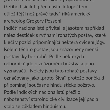
třetího tisíciletí před naším letopočtem
důležitější než právě tady,“ říká americký
archeolog Gregory Possehl.
Indičtí nacionalisté přivítali s jásotem například
nález destiček s rytinami rohatých postav, které
klečí v pozici připomínající některá cvičení jógy.
Kolem těchto postav jsou znázorněny menší
postavičky bez rohů. Podle některých
odborníků jde o znázornění božstva a jeho
vyznavačů. Někdy jsou tyto rohaté postavy
označovány jako „proto-Šiva“, protože poněkud
připomínají současné hinduistické božstvo.
Podle indických nacionalistů přežilo
náboženství staroindické civilizace její pád a
stalo se základem hinduismu.