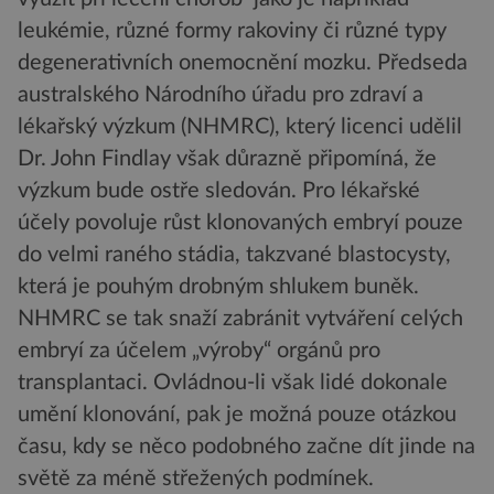
leukémie, různé formy rakoviny či různé typy
degenerativních onemocnění mozku. Předseda
australského Národního úřadu pro zdraví a
lékařský výzkum (NHMRC), který licenci udělil
Dr. John Findlay však důrazně připomíná, že
výzkum bude ostře sledován. Pro lékařské
účely povoluje růst klonovaných embryí pouze
do velmi raného stádia, takzvané blastocysty,
která je pouhým drobným shlukem buněk.
NHMRC se tak snaží zabránit vytváření celých
embryí za účelem „výroby“ orgánů pro
transplantaci. Ovládnou-li však lidé dokonale
umění klonování, pak je možná pouze otázkou
času, kdy se něco podobného začne dít jinde na
světě za méně střežených podmínek.