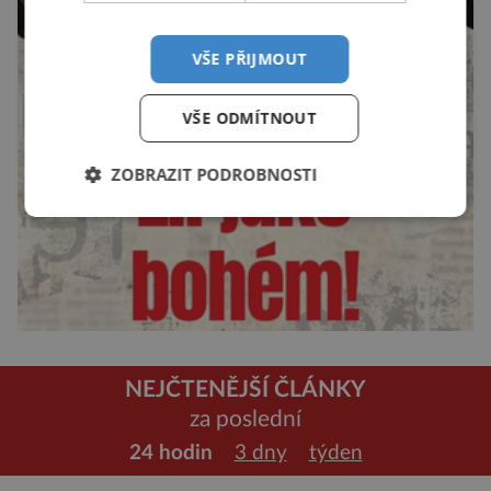
VŠE PŘIJMOUT
VŠE ODMÍTNOUT
ZOBRAZIT PODROBNOSTI
NEJČTENĚJŠÍ ČLÁNKY
za poslední
24 hodin
3 dny
týden