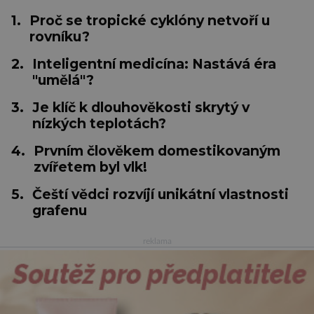
1.
Proč se tropické cyklóny netvoří u
rovníku?
2.
Inteligentní medicína: Nastává éra
"umělá"?
3.
Je klíč k dlouhověkosti skrytý v
nízkých teplotách?
4.
Prvním člověkem domestikovaným
zvířetem byl vlk!
5.
Čeští vědci rozvíjí unikátní vlastnosti
grafenu
reklama