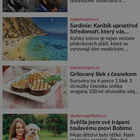
miminka měl působit především
dobyvatele Tamerlána v
varování?
klidně a útulně. Předškolní věk
uzbeckém Samarkandu. O dva
je
dny později nacistické Německo
zahajuje operaci Barbarossa a
nejsemsama.cz
napadá Sovětský svaz. Shoda
Sardinie: Karibik uprostřed
dat je
Středomoří, který vás
okouzlí
Italský ostrov je nejen místem
překrásných pláží, které se
vyrovnají těm exotickým.
Najdete na něm i spousty
zajímavostí k objevování.
Fascinující stará malebná
tisicereceptu.cz
městečka či třeba dechberoucí
Grilovaný lilek s česnekem
útesy. Druhý největší italský
Suroviny na 4 porce 1 lilek 3
ostrov o velikosti přibližně
stroužky česneku snítka
jedné třetiny České republiky
oregana 100 ml olivového oleje
vás ohromí nejen svými plážemi
sůl Postup Na mírně rozpálený
s bílým pískem jako v Karibiku,
gril nebo do grilovací hliníkové
ale i divokou krajinou, také
misky narovnejte nasucho
bohatou historií i
kolečka lilku.
luxusem.Zjistěte,
skutecnepribehy.cz
Svěřila jsem své trápení
toulavému psovi Bobimu
Moje dětství bylo těžké. Naše