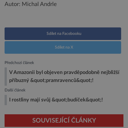
Autor: Michal Andrle
Sdílet na Facebooku
Sdílet na X
Předchozí článek
V Amazonii byl objeven pravděpodobně nejbližší
příbuzný &quot;pramravenců&quot;!
Další článek
I rostliny mají svůj &quot;budíček&quot;!
SOUVISEJÍCÍ ČLÁNKY