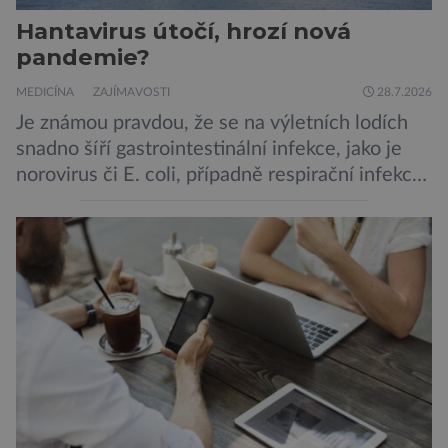
Hantavirus útočí, hrozí nová
pandemie?
MEDICÍNA
ZAJÍMAVOSTI
28.7.2026
Je známou pravdou, že se na výletních lodích
snadno šíří gastrointestinální infekce, jako je
norovirus či E. coli, případně respirační infekce,
jak tomu bylo na počátku pandemie covidu.
Ovšem slyšet o prvním ohnisku hantaviru na
výletní lodi bylo znepokojivé i pro odborníky.
Zdá se, že nebezpečí bylo prozatím zažehnáno.
Máme se bát nové pandemie? Hantavirus […]