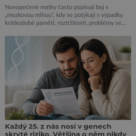
Novopečené matky často popisují boj s
„mozkovou mlhou“, kdy se potýkají s výpadky
krátkodobé paměti, roztržitostí, problémy se
vyjádřit či neschopností udržet pozornost. Tyto
obtíže byly dlouhou dobu připisovány
nedostatku spánku a stresu při péči o
novorozence. Nyní se však ukazuje, že za tím
stojí změny v mozku vyvolané těhotenstvím!
Poporodní mozková mlha, v angličtině […]
Každý 25. z nás nosí v genech
skryté riziko. Většina o něm nikdy