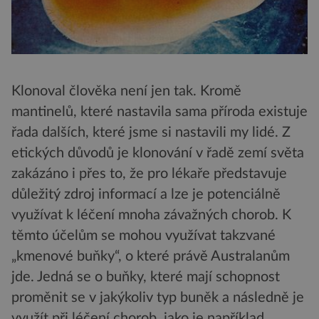
Klonoval člověka není jen tak. Kromě
mantinelů, které nastavila sama příroda existuje
řada dalších, které jsme si nastavili my lidé. Z
etických důvodů je klonování v řadě zemí světa
zakázáno i přes to, že pro lékaře představuje
důležitý zdroj informací a lze je potenciálně
využívat k léčení mnoha závažných chorob. K
těmto účelům se mohou využívat takzvané
„kmenové buňky“, o které právě Australanům
jde. Jedná se o buňky, které mají schopnost
proměnit se v jakýkoliv typ buněk a následně je
využít při léčení chorob jako je například