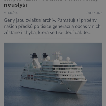
neuslyší
MEDICÍNA
30.7.2026
Geny jsou zvláštní archiv. Pamatují si příběhy
našich předků po tisíce generací a občas v nich
zůstane i chyba, která se tiše dědí dál. Je
nenápadná. Nepůsobí bolest ani únavu. Člověk
o ní nemusí vědět celý život. Přesto může
jednou rozhodnout o zdraví jeho dítěte. Právě
to je případ řady dědičných onemocnění,
například cystické fibrózy, […]