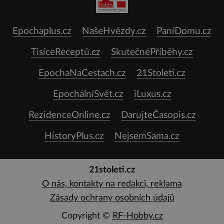
Epochaplus.cz
NašeHvězdy.cz
PaníDomu.cz
TisíceReceptů.cz
SkutečnéPříběhy.cz
EpochaNaCestach.cz
21Stoleti.cz
EpochálníSvět.cz
iLuxus.cz
RezidenceOnline.cz
DarujteČasopis.cz
HistoryPlus.cz
NejsemSama.cz
21stoleti.cz
O nás, kontakty na redakci, reklama
Zásady ochrany osobních údajů
Copyright ©
RF-Hobby.cz