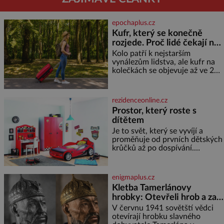
epochaplus.cz
Kufr, který se konečně
rozjede. Proč lidé čekají na
kolečka téměř pět tisíc let?
Kolo patří k nejstarším
vynálezům lidstva, ale kufr na
kolečkách se objevuje až ve 20.
století. Po tisíce let lidé vláčejí
těžká zavazadla v rukou, na
zádech nebo je nakládají na
rezidenceonline.cz
povozy. Stačí přitom jediný
Prostor, který roste s
nápad, připevnit ke kufru
dítětem
kolečka. Jenže právě ten nikdo
dlouho nedostane. Až jednou se
Je to svět, který se vyvíjí a
na letišti ozve věta, která změní
proměňuje od prvních dětských
krůčků až po dospívání.
Správně navržený pokoj
podporuje bezpečí, kreativitu,
soustředění i odpočinek a
enigmaplus.cz
reaguje na každou etapu života
Kletba Tamerlánovy
a specifické potřeby dítěte. Pro
hrobky: Otevřeli hrob a za
nejmenší je klíčová
dva dny začala invaze do
jednoduchost, měkkost a
V červnu 1941 sovětští vědci
bezpečí, proto by pokoj
SSSR. Náhoda, nebo
otevírají hrobku slavného