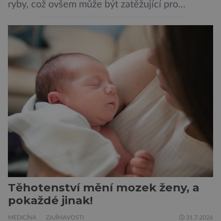
ryby, což ovšem může být zatěžující pro
peněženku. Dobrou zprávou je, že hvězdou
doporučení se nyní staly konzervované
sardinky, které si může dovolit opravdu každý
„Místo toho, aby poskytovaly izolované
mononutrienty, jsou rybí konzervy kompletní
potravinou,“ říká nutriční specialista Colin
Robertson a zdůrazňuje […]
Těhotenství mění mozek ženy, a
pokaždé jinak!
MEDICÍNA
ZAJÍMAVOSTI
31.7.2026