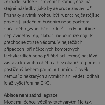
čerpadel srdce – srdečních komor, což má
stejné následky, jako by se srdce zastavilo.“
Příznaky arytmií mohou být různé; nejčastěji se
projevují srdečním bušením nebo pocitem
občasného „vynechání srdce“. Jindy pocítíme
nepravidelný tep, slabost nebo může dojít k
přechodné ztrátě vědomí. V nejtěžších
případech (při některých komorových
tachykardiích nebo při fibrilaci komor) nastává
zástava krevního oběhu a bez okamžité pomoci
postižený během pár minut umírá. Člověk
nemusí o některých arytmiích ani vědět, odhalí
je až vyšetření na EKG.
Ablace není žádná legrace
Moderní léčbou většiny tachyarytmií je tzv.