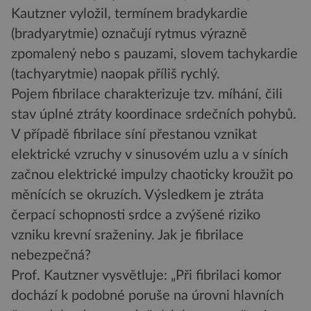
Kautzner vyložil, termínem bradykardie
(bradyarytmie) označují rytmus výrazně
zpomalený nebo s pauzami, slovem tachykardie
(tachyarytmie) naopak příliš rychlý.
Pojem fibrilace charakterizuje tzv. míhání, čili
stav úplné ztráty koordinace srdečních pohybů.
V případě fibrilace síní přestanou vznikat
elektrické vzruchy v sinusovém uzlu a v síních
začnou elektrické impulzy chaoticky kroužit po
měnících se okruzích. Výsledkem je ztráta
čerpací schopnosti srdce a zvýšené riziko
vzniku krevní sraženiny. Jak je fibrilace
nebezpečná?
Prof. Kautzner vysvětluje: „Při fibrilaci komor
dochází k podobné poruše na úrovni hlavních