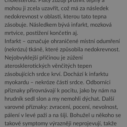
cholesterolu. Pláty zužují průsvit tepny a
mohou ji zcela uzavřít, což má za následek
nedokrevnost v oblasti, kterou tato tepna
zásobuje. Následkem bývá infarkt, mozková
mrtvice, postižení končetin aj.
Infarkt – označuje ohraničené místní odumření
(nekrózu) tkáně, které způsobila nedokrevnost.
Nejobvyklejší příčinou je zúžení
aterosklerotických věnčitých tepen
zásobujících srdce krví. Dochází k infarktu
myokardu – nekróze části srdce. Odborníci
příznaky přirovnávají k pocitu, jako by nám na
hrudník sedl slon a my nemohli dýchat. Další
varovné příznaky: zvracení, pocení, nevolnost,
pálení v levé paži a na šíji. Bohužel u někoho se
takové symptomy výrazněji neprojevují, takže