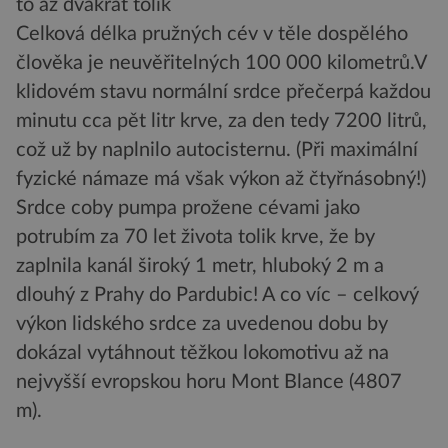
to až dvakrát tolik
Celková délka pružných cév v těle dospělého
člověka je neuvěřitelných 100 000 kilometrů.V
klidovém stavu normální srdce přečerpá každou
minutu cca pět litr krve, za den tedy 7200 litrů,
což už by naplnilo autocisternu. (Při maximální
fyzické námaze má však výkon až čtyřnásobný!)
Srdce coby pumpa prožene cévami jako
potrubím za 70 let života tolik krve, že by
zaplnila kanál široký 1 metr, hluboký 2 m a
dlouhý z Prahy do Pardubic! A co víc – celkový
výkon lidského srdce za uvedenou dobu by
dokázal vytáhnout těžkou lokomotivu až na
nejvyšší evropskou horu Mont Blance (4807
m).