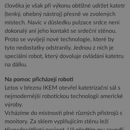
člověka je však při výkonu obtížné udržet katetr
(tenký, ohebný nástroj) přesně ve zvolených
místech. Navíc v důsledku pulzace srdce není
dokonalý ani jeho kontakt se srdeční stěnou.
Proto se vyvíjejí nové technologie, které by
tyto nedostatky odstranily. Jednou z nich je
speciální robot, který dovoluje ovládání katetru
na dálku.
Na pomoc přicházejí roboti
Letos v březnu IKEM otevřel katetrizační sál s
nejmodernější robotickou technologií americké
výroby.
Vcházíme do místnosti plné různých přístrojů s
monitory. Za sklem vyplňujícím stěnu leží
třiapadesátiletý pacient. Už předtím mu zavedli