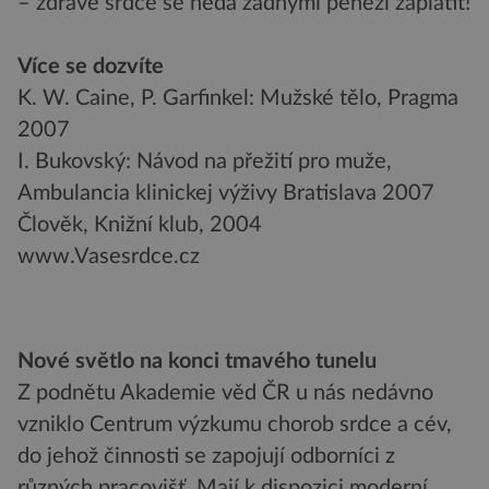
– zdravé srdce se nedá žádnými penězi zaplatit!
Více se dozvíte
K. W. Caine, P. Garfinkel: Mužské tělo, Pragma
2007
I. Bukovský: Návod na přežití pro muže,
Ambulancia klinickej výživy Bratislava 2007
Člověk, Knižní klub, 2004
www.Vasesrdce.cz
Nové světlo na konci tmavého tunelu
Z podnětu Akademie věd ČR u nás nedávno
vzniklo Centrum výzkumu chorob srdce a cév,
do jehož činnosti se zapojují odborníci z
různých pracovišť. Mají k dispozici moderní,