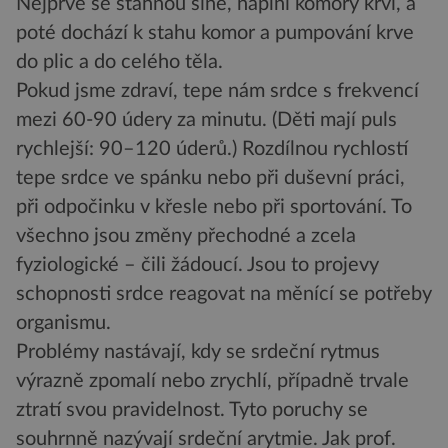
Nejprve se stáhnou síně, naplní komory krví, a
poté dochází k stahu komor a pumpování krve
do plic a do celého těla.
Pokud jsme zdraví, tepe nám srdce s frekvencí
mezi 60-90 údery za minutu. (Děti mají puls
rychlejší: 90–120 úderů.) Rozdílnou rychlostí
tepe srdce ve spánku nebo při duševní práci,
při odpočinku v křesle nebo při sportování. To
všechno jsou změny přechodné a zcela
fyziologické – čili žádoucí. Jsou to projevy
schopnosti srdce reagovat na měnící se potřeby
organismu.
Problémy nastávají, kdy se srdeční rytmus
výrazně zpomalí nebo zrychlí, případně trvale
ztratí svou pravidelnost. Tyto poruchy se
souhrnně nazývají srdeční arytmie. Jak prof.