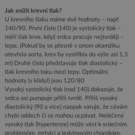
Jak snížit krevní tlak?
U krevního tlaku máme dvě hodnoty – např.
140/90. První číslo (140) je systolický tlak –
měří tlak krve, když srdce pracuje nejtvrději –
tepe. (Pokud by se přesně v onom okamžiku
otevřela aorta, krev by vystříkla do výše asi 1,5
m!) Druhé číslo představuje tlak diastolický –
tlak krevního toku mezi tepy. Optimální
hodnoty (v klidu!) jsou 120/80
Vysoký systolický tlak (nad 140) dokazuje, že
srdce asi pumpuje příliš tvrdě. Příliš vysoký
diastolický (90 a více) naopak varuje, že cévám
chybí oddech či se mohou ucpávat. Neléčený
vysoký tlak (hypertenze) může vést k srdečním
problémům, mrtvici a ledvinovým chorobám.