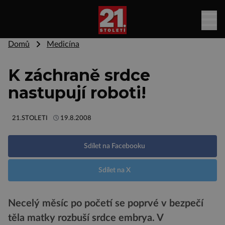
Domů
Medicína
K záchraně srdce
nastupují roboti!
21.STOLETI
19.8.2008
Sdílet na Facebooku
Sdílet na X
Necelý měsíc po početí se poprvé v bezpečí
těla matky rozbuší srdce embrya. V