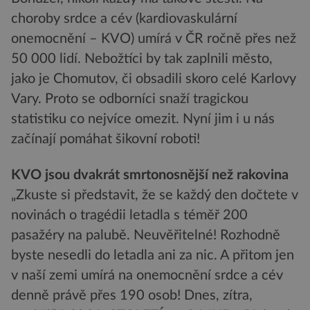
choroby srdce a cév (kardiovaskulární
onemocnění – KVO) umírá v ČR ročně přes než
50 000 lidí. Nebožtíci by tak zaplnili město,
jako je Chomutov, či obsadili skoro celé Karlovy
Vary. Proto se odborníci snaží tragickou
statistiku co nejvíce omezit. Nyní jim i u nás
začínají pomáhat šikovní roboti!
KVO jsou dvakrát smrtonosnější než rakovina
„Zkuste si představit, že se každý den dočtete v
novinách o tragédii letadla s téměř 200
pasažéry na palubě. Neuvěřitelné! Rozhodně
byste nesedli do letadla ani za nic. A přitom jen
v naší zemi umírá na onemocnění srdce a cév
denně právě přes 190 osob! Dnes, zítra,