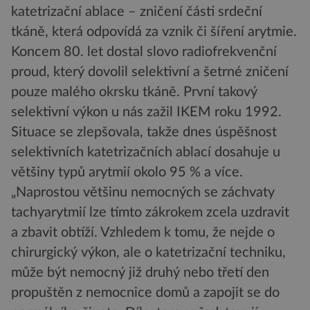
katetrizační ablace – zničení části srdeční
tkáně, která odpovídá za vznik či šíření arytmie.
Koncem 80. let dostal slovo radiofrekvenční
proud, který dovolil selektivní a šetrné zničení
pouze malého okrsku tkáně. První takový
selektivní výkon u nás zažil IKEM roku 1992.
Situace se zlepšovala, takže dnes úspěšnost
selektivních katetrizačních ablací dosahuje u
většiny typů arytmií okolo 95 % a více.
„Naprostou většinu nemocných se záchvaty
tachyarytmií lze tímto zákrokem zcela uzdravit
a zbavit obtíží. Vzhledem k tomu, že nejde o
chirurgický výkon, ale o katetrizační techniku,
může být nemocný již druhý nebo třetí den
propuštěn z nemocnice domů a zapojit se do