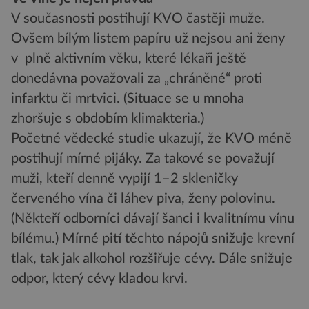
V současnosti postihují KVO častěji muže.
Ovšem bílým listem papíru už nejsou ani ženy
v plně aktivním věku, které lékaři ještě
donedávna považovali za „chráněné“ proti
infarktu či mrtvici. (Situace se u mnoha
zhoršuje s obdobím klimakteria.)
Početné vědecké studie ukazují, že KVO méně
postihují mírné pijáky. Za takové se považují
muži, kteří denně vypijí 1–2 skleničky
červeného vína či láhev piva, ženy polovinu.
(Někteří odborníci dávají šanci i kvalitnímu vínu
bílému.) Mírné pití těchto nápojů snižuje krevní
tlak, tak jak alkohol rozšiřuje cévy. Dále snižuje
odpor, který cévy kladou krvi.