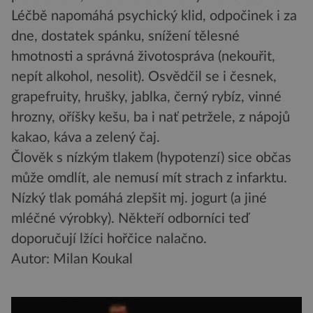
Léčbě napomáhá psychický klid, odpočinek i za
dne, dostatek spánku, snížení tělesné
hmotnosti a správná životospráva (nekouřit,
nepít alkohol, nesolit). Osvědčil se i česnek,
grapefruity, hrušky, jablka, černý rybíz, vinné
hrozny, oříšky kešu, ba i nať petržele, z nápojů
kakao, káva a zelený čaj.
Člověk s nízkým tlakem (hypotenzí) sice občas
může omdlít, ale nemusí mít strach z infarktu.
Nízký tlak pomáhá zlepšit mj. jogurt (a jiné
mléčné výrobky). Někteří odborníci teď
doporučují lžíci hořčice nalačno.
Autor: Milan Koukal