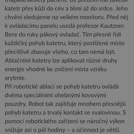
katetr přes kůži do cév a těmi až do srdce. Jeho
chvění sledujeme na velkém monitoru. Před něj
k ovládacímu panelu usedá profesor Kautzner.
Bere do ruky pákový ovladač. Tím přesně řídí
každičký pohyb katetru, který postižené místo
přecitlivě zbavuje všeho, co tam nemá být.
Ablačními katetry lze aplikovat různé druhy
energie vhodné ke zničení místa vzniku
arytmie.
Při robotické ablaci se pohyb katetru ovládá
dvěma speciálními ohebnými kovovými
pouzdry. Robot tak zajišťuje mnohem přesnější
pohyb katetru a trvalý kontakt se svalovinou. S
pomocí robotického zařízení se náročný výkon
snižuje asi o půl hodiny – a účinnost je větší.