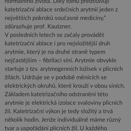
normálního života. Díky tomu představují
katetrizační ablace srdečních arytmií jeden z
největších pokroků současné medicíny,“
zdůrazňuje prof. Kautzner.
V posledních letech se začaly provádět
katetrizační ablace i pro nejsložitější druh
arytmie, který je na druhé straně typem
nejčastějším – fibrilaci síní. Arytmie obvykle
startuje z tzv. arytmogenních ložisek v plicních
žílách. Udržuje se v podobě měnících se
elektrických okruhů, které krouží v obou síních.
Základem katetrizačního odstranění této
arytmie je elektrická izolace svaloviny plicních
žil. Katetrizační výkon je tedy složitý a trvá
několik hodin. Jenže individuálně máme různý
tvar a uspořádání plicních žil. U každého