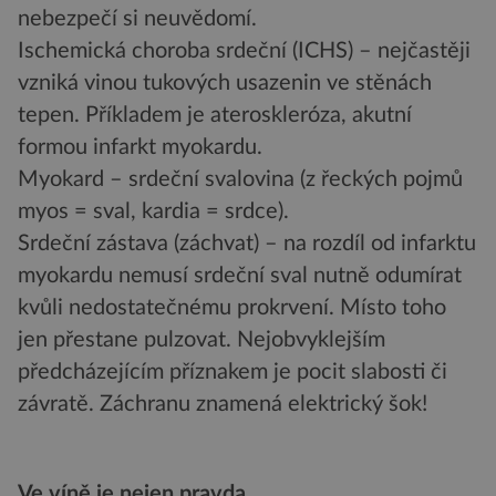
nebezpečí si neuvědomí.
Ischemická choroba srdeční (ICHS) – nejčastěji
vzniká vinou tukových usazenin ve stěnách
tepen. Příkladem je ateroskleróza, akutní
formou infarkt myokardu.
Myokard – srdeční svalovina (z řeckých pojmů
myos = sval, kardia = srdce).
Srdeční zástava (záchvat) – na rozdíl od infarktu
myokardu nemusí srdeční sval nutně odumírat
kvůli nedostatečnému prokrvení. Místo toho
jen přestane pulzovat. Nejobvyklejším
předcházejícím příznakem je pocit slabosti či
závratě. Záchranu znamená elektrický šok!
Ve víně je nejen pravda