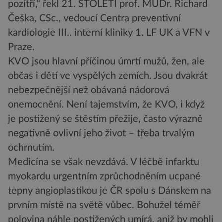
pozítří,“ řekl 21. STOLETÍ prof. MUDr. Richard
Češka, CSc., vedoucí Centra preventivní
kardiologie III.. interní kliniky 1. LF UK a VFN v
Praze.
KVO jsou hlavní příčinou úmrtí mužů, žen, ale
občas i dětí ve vyspělých zemích. Jsou dvakrát
nebezpečnější než obávaná nádorová
onemocnění. Není tajemstvím, že KVO, i když
je postižený se štěstím přežije, často výrazně
negativně ovlivní jeho život – třeba trvalým
ochrnutím.
Medicína se však nevzdává. V léčbě infarktu
myokardu urgentním zprůchodněním ucpané
tepny angioplastikou je ČR spolu s Dánskem na
prvním místě na světě vůbec. Bohužel téměř
polovina náhle postižených umírá, aniž by mohli