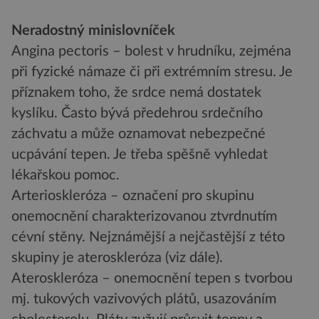
Neradostný minislovníček
Angina pectoris – bolest v hrudníku, zejména
při fyzické námaze či při extrémním stresu. Je
příznakem toho, že srdce nemá dostatek
kyslíku. Často bývá předehrou srdečního
záchvatu a může oznamovat nebezpečné
ucpávání tepen. Je třeba spěšně vyhledat
lékařskou pomoc.
Arterioskleróza – označení pro skupinu
onemocnění charakterizovanou ztvrdnutím
cévní stěny. Nejznámější a nejčastější z této
skupiny je ateroskleróza (viz dále).
Ateroskleróza – onemocnění tepen s tvorbou
mj. tukových vazivových plátů, usazováním