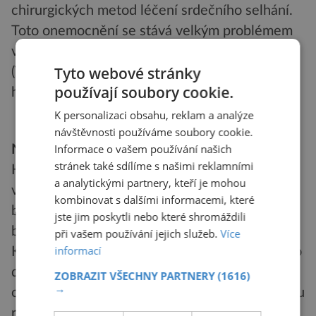
chirurgických metod léčení srdečního selhání.
Toto onemocnění se stává velkým problémem
vzhledem k jeho narůstajícímu počtu.“
Tyto webové stránky
(Více se dozvíte:
používají soubory cookie.
http://www2.biomed.cas.cz/fgu/centrum)
K personalizaci obsahu, reklam a analýze
návštěvnosti používáme soubory cookie.
Informace o vašem používání našich
Na co si dát pozor?
stránek také sdílíme s našimi reklamními
Hrozba náhlého infarktu se jako děsivý přízrak
a analytickými partnery, kteří je mohou
vznáší nad mnoha lidmi. Přicházejí často jako
kombinovat s dalšími informacemi, které
blesk z čistého nebe a zasáhnou člověka i jeho
jste jim poskytli nebo které shromáždili
blízké zcela nepřipravené.
při vašem používání jejich služeb.
Více
informací
Kardiovaskulární onemocnění ovlivňuje mnoho
desítek rizikových faktorů (RF). Rozdělují se na
ZOBRAZIT VŠECHNY PARTNERY
(1616)
→
ovlivnitelné a neovlivnitelné. I tady hraje velkou
roli dědičná dispozice, takže jsou rodiny, kde v