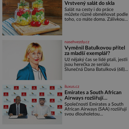
Vrstvený salát do skla
a specifické potřeby dítěte. Pro
Salát na cesty i do práce
nejmenší je klíčová
můžete různě obměňovat podle
jednoduchost, měkkost a
toho, co máte doma. Zálivkou
bezpečí, proto by pokoj
ho zalijte až těsně před
miminka měl působit především
podáváním, aby zeleninu
klidně a útulně. Předškolní věk
nerozmočila. Na 2 porce
je
potřebujete: ✿ 1/4 ledového
nasehvezdy.cz
nebo jiného salátu (římský salát,
Vyměnil Batulkovou přítel
polníček…) ✿ 1 malá konzerva
za mladší exemplář?
kukuřice ✿ ½ okurky ✿ 2
rajčata Zálivka: ✿ 4 lžíce
Už nějaký čas se lidé ptali, jestli
olivového oleje ✿ 1 lžíci
jsou herečka ze seriálu
citronové šťávy ✿ ½ stroužku
Slunečná Dana Batulková (68) a
její partner, režisér Ondřej Zajíc
(56), ještě vůbec spolu. Herečka
od sebe přítele od samého
iluxus.cz
začátku odhán
Emirates a South African
Airways rozšiřují
partnerství. Cestujícím
Společnosti Emirates a South
nově zpřístupní dalších
African Airways (SAA) rozšiřují
svou dlouholetou
devět destinací v jižní a
codesharovou spolupráci. Nová
střední Africe
reciproční dohoda zpřístupní
cestujícím devět dalších