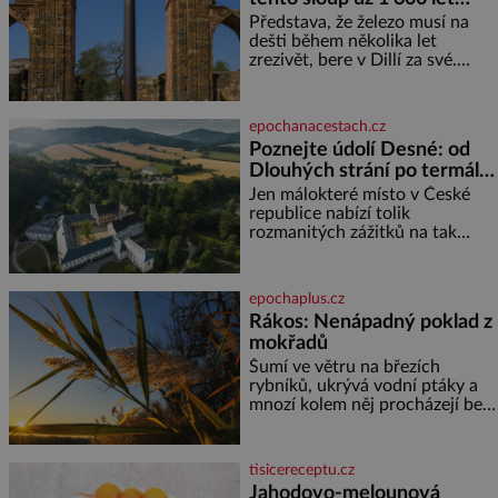
chlór – jsou zásadní pro
nezná rez?
Představa, že železo musí na
správné hospodaření
dešti během několika let
zrezivět, bere v Dillí za své.
Uprostřed komplexu Qutb stojí
více než sedm metrů vysoký
železný sloup, který už přibližně
epochanacestach.cz
1 600 let odolává počasí
Poznejte údolí Desné: od
Dlouhých strání po termální
prameny
Jen málokteré místo v České
republice nabízí tolik
rozmanitých zážitků na tak
malém území jako údolí řeky
Desné v srdci Jeseníků. Během
jediného dne můžete
epochaplus.cz
nahlédnout do útrob jedné z
Rákos: Nenápadný poklad z
nejvýznamnějších vodních
mokřadů
elektráren v Evropě, vydat se na
horské hřebeny, projet se na
Šumí ve větru na březích
koloběžce a den zakončit
rybníků, ukrývá vodní ptáky a
poznáváním památek ve
mnozí kolem něj procházejí bez
Velkých Losinách nebo v
povšimnutí. Přesto právě rákos
termálním
pomáhal stavět domy, vyrábět
lodě, zapisovat první texty a
tisicereceptu.cz
inspiroval řadu pověstí. Tato
Jahodovo-melounová