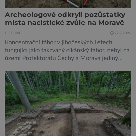
Archeologové odkryli pozůstatky
místa nacistické zvůle na Moravě
HISTORIE
22.7.2026
Koncentrační tábor v jihočeských Letech,
fungující jako takzvaný cikánský tábor, nebyl na
území Protektorátu Čechy a Morava jediný
takový. Další se nacházel na Moravě, konkrétně
v Hodoníně u Kunštátu. Jeho pozůstatky byly
nedávno odkrývány archeology. Někteří z asi
1400 Romů a Sintů, kteří byli v táboře
internováni, v něm vydechli naposledy. Jiné
čekal transport do […]