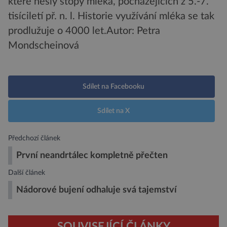
které nesly stopy mléka, pocházejících z 5.-7.
tisíciletí př. n. l. Historie využívání mléka se tak
prodlužuje o 4000 let.
Autor: Petra
Mondscheinová
Sdílet na Facebooku
Sdílet na X
Předchozí článek
První neandrtálec kompletně přečten
Další článek
Nádorové bujení odhaluje svá tajemství
SOUVISEJÍCÍ ČLÁNKY