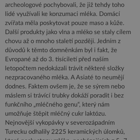
archeologové pochybovali, že již tehdy toho
lidé využívali ke konzumaci mléka. Domácí
zvířata měla poskytovat pouze maso a kůže.
Další produkty jako vlna a mléko se staly cílem
chovu až o mnoho staletí později. Jedním z
důvodů k těmto domněnkám byl i fakt, že
Evropané až do 3. tisíciletí před naším
letopočtem nedokázali trávit některé složky
nezpracovaného mléka. A Asiaté to neumějí
dodnes. Faktem ovšem je, že se sýrem nebo
máslem si trávící trubky dokáží poradit i bez
funkčního „mléčného genu“, který nám
umožňuje štěpit mléčný cukr laktózu.
Nejnovější vykopávky v severozápadním
Turecku odhalily 2225 keramických úlomků,