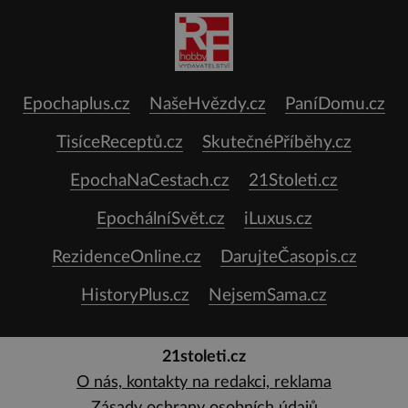
Epochaplus.cz
NašeHvězdy.cz
PaníDomu.cz
TisíceReceptů.cz
SkutečnéPříběhy.cz
EpochaNaCestach.cz
21Stoleti.cz
EpochálníSvět.cz
iLuxus.cz
RezidenceOnline.cz
DarujteČasopis.cz
HistoryPlus.cz
NejsemSama.cz
21stoleti.cz
O nás, kontakty na redakci, reklama