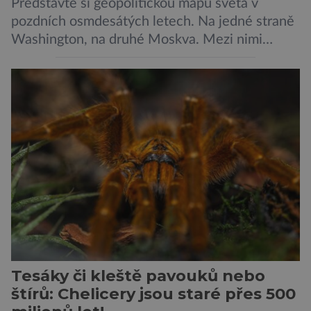
Představte si geopolitickou mapu světa v
pozdních osmdesátých letech. Na jedné straně
Washington, na druhé Moskva. Mezi nimi
jaderný arzenál schopný zničit planetu
padesátkrát dokola, železná opona a miliony
vojáků v permanentní pohotovosti. A pak je tu
Donald Kendall, generální ředitel společnosti
PepsiCo, který se v květnu roku 1989 stává
admirálem flotily, jež čítá sedmnáct […]
Tesáky či kleště pavouků nebo
štírů: Chelicery jsou staré přes 500