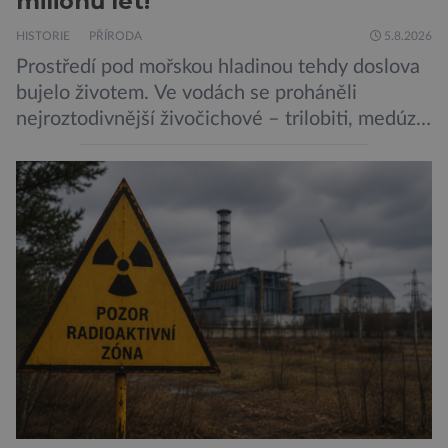
milionů let!
HISTORIE
PŘÍRODA
5.8.2026
Prostředí pod mořskou hladinou tehdy doslova
bujelo životem. Ve vodách se proháněli
nejroztodivnější živočichové – trilobiti, medúzy
či hlavonožci. V dávném kambriu žil také
prazvláštní stonožce podobný tvor, který měl
zárodky zbraní typických pro dnešní pavouky.
Pavouci, štíři či klíšťata jsou členovci patřící do
skupiny klepítkatců. Vyznačují se takzvanými
chelicerami, které u nich představují právě […]