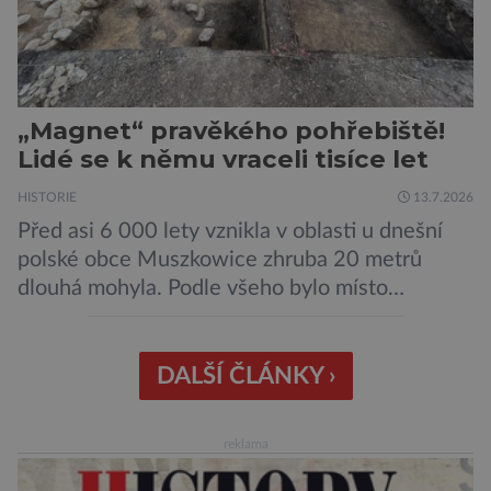
„Magnet“ pravěkého pohřebiště!
Lidé se k němu vraceli tisíce let
HISTORIE
13.7.2026
Před asi 6 000 lety vznikla v oblasti u dnešní
polské obce Muszkowice zhruba 20 metrů
dlouhá mohyla. Podle všeho bylo místo
vnímáno jako posvátné tisíce let. Experti tak
soudí z dalších, o dost mladších kruhových
mohyl, které se nacházejí v ose té starší. Na
DALŠÍ ČLÁNKY ›
archeologických pracích se podíleli experti ze
Západočeské univerzity v Plzni, […]
reklama