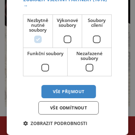
→
Nezbytně
Výkonové
Soubory
nutné
soubory
cílení
soubory
Funkční soubory
Nezařazené
soubory
VŠE PŘIJMOUT
VŠE ODMÍTNOUT
NEJČTENĚJŠÍ ČLÁNKY
ZOBRAZIT PODROBNOSTI
za poslední