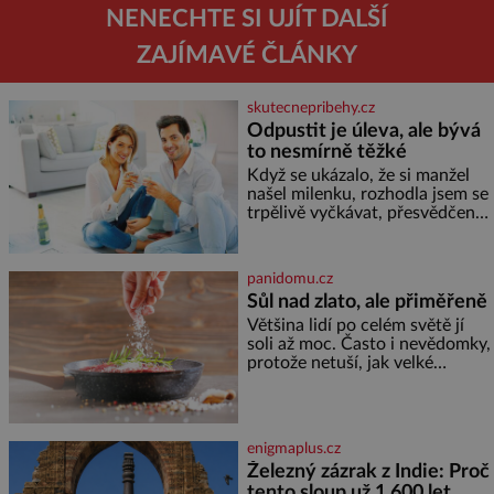
NENECHTE SI UJÍT DALŠÍ
ZAJÍMAVÉ ČLÁNKY
skutecnepribehy.cz
Odpustit je úleva, ale bývá
to nesmírně těžké
Když se ukázalo, že si manžel
našel milenku, rozhodla jsem se
trpělivě vyčkávat, přesvědčena,
že se dříve či později vrátí k
rodině. Možná je to jedna z
nejtěžších věcí na světě. Ale
panidomu.cz
každý, kdo s tím má nějaké
Sůl nad zlato, ale přiměřeně
zkušenosti, se zapřísahá, že
Většina lidí po celém světě jí
pokud odpustíte, znatelně se
soli až moc. Často i nevědomky,
vám uleví. Když se ke mně
protože netuší, jak velké
doneslo, že si manžel pořídil
množství se jí skrývá v
milenku,
průmyslově vyráběných
potravinách, dokonce i těch
sladkých. Sůl je zdravá Ale v
enigmaplus.cz
ani ne třetinovém množství, než
Železný zázrak z Indie: Proč
je pro většinu populace běžné.
tento sloup už 1 600 let
Její základní složky– sodík a