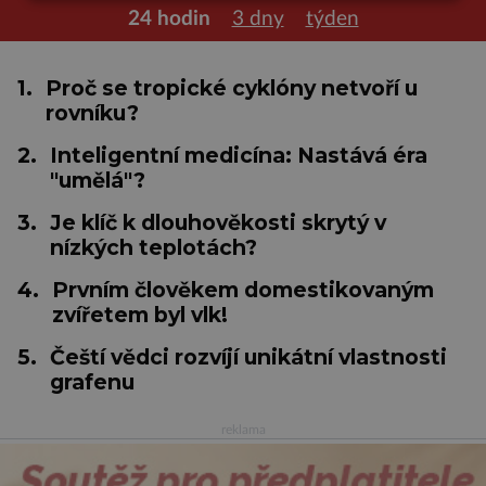
24 hodin
3 dny
týden
1.
Proč se tropické cyklóny netvoří u
rovníku?
2.
Inteligentní medicína: Nastává éra
"umělá"?
3.
Je klíč k dlouhověkosti skrytý v
nízkých teplotách?
4.
Prvním člověkem domestikovaným
zvířetem byl vlk!
5.
Čeští vědci rozvíjí unikátní vlastnosti
grafenu
reklama