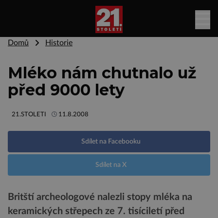
Domů
Historie
Mléko nám chutnalo už
před 9000 lety
21.STOLETI
11.8.2008
Sdílet na Facebooku
Sdílet na X
Britští archeologové nalezli stopy mléka na
keramických střepech ze 7. tisíciletí před