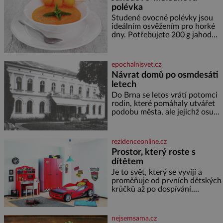
skromná, ale užitečná rostlina
polévka
provází člověka už tisíce let.
Většina lidí vnímá rákos jen jako
Studené ovocné polévky jsou
obyčejnou kulisu letního
ideálním osvěžením pro horké
koupání. Stačí se však podívat
dny. Potřebujete 200 g jahod
600 g žlutého melounu 100 ml
sladkého dezertního vína 50 g
cukru krystal 1 lžíci medu 200 g
epochalnisvet.cz
zakysané sm
Návrat domů po osmdesáti
letech
Do Brna se letos vrátí potomci
rodin, které pomáhaly utvářet
podobu města, ale jejichž osudy
dramaticky přerušila druhá
světová válka. Příběhy rodů
Placzek, Löw-Beer, Fuhrmann,
rezidenceonline.cz
Kohn a Stiassni se stanou
Prostor, který roste s
jednou z hlavních
dítětem
dramaturgických linií festivalu
židovské kultury ŠTETL FEST
Je to svět, který se vyvíjí a
2026. Některé návraty nejsou
proměňuje od prvních dětských
jednoduché. Místa, která si
krůčků až po dospívání.
člověk pamatuje z rodinných
Správně navržený pokoj
vyprávění, už dávno
podporuje bezpečí, kreativitu,
soustředění i odpočinek a
nejsemsama.cz
reaguje na každou etapu života