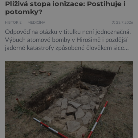
Plíživá stopa ionizace: Postihuje i
potomky?
HISTORIE
MEDICÍNA
23.7.2026
Odpověď na otázku v titulku není jednoznačná.
Výbuch atomové bomby v Hirošimě i pozdější
jaderné katastrofy způsobené člověkem sice
ukázaly, že silné dávky ionizace zabíjejí a že
slabší a dlouhodobé záření poškozuje DNA.
Přesto není stále zcela jasné, nakolik se mutace
vzniklé ozářením přenášejí na potomstvo. Před
pěti lety, těsně před 35. výročím výbuchu
Černobylské jaderné elektrárny, […]