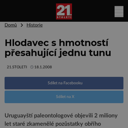
Domů
Historie
Hlodavec s hmotností
přesahující jednu tunu
21.STOLETI
18.1.2008
Sdílet na Facebooku
Sdílet na X
Uruguayští paleontologové objevili 2 miliony
let staré zkamenělé pozůstatky obřího