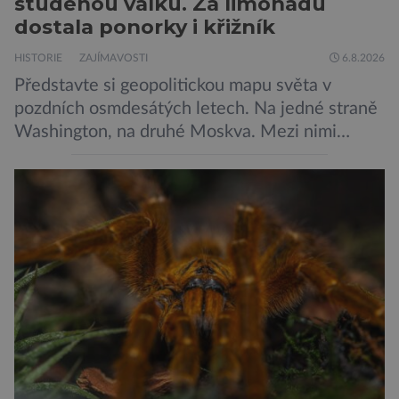
studenou válku. Za limonádu
dostala ponorky i křižník
HISTORIE
ZAJÍMAVOSTI
6.8.2026
Představte si geopolitickou mapu světa v
pozdních osmdesátých letech. Na jedné straně
Washington, na druhé Moskva. Mezi nimi
jaderný arzenál schopný zničit planetu
padesátkrát dokola, železná opona a miliony
vojáků v permanentní pohotovosti. A pak je tu
Donald Kendall, generální ředitel společnosti
PepsiCo, který se v květnu roku 1989 stává
admirálem flotily, jež čítá sedmnáct […]