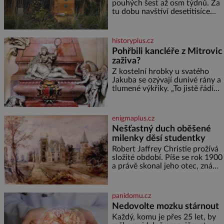
pomoc, co se hlídání týče. Dalo
pouhých šest až osm týdnů. Za
by se
tu dobu navštíví desetitisíce
květů, nalétá stovky kilometrů a
vyrobí přibližně devět gramů
medu – zhruba jednu čajovou
historyplus.cz
lžičku. Sama o sobě se může
Pohřbili kancléře z Mitrovic
zdát bezvýznamná. Teprve když
zaživa?
se spojí s dalšími desítkami tisíc
příslušnic svého včelstva,
Z kostelní hrobky u svatého
vznikne jeden z
Jakuba se ozývají dunivé rány a
nejdokonalejších organismů
tlumené výkřiky. „To jistě řádí
duch,“ myslí si pověrčiví lidé.
Ani za dvě kopy grošů by se
nikdo neodvážil podzemní
enigmaplus.cz
hrobku otevřít a její poklop tak
Nešťastný duch oběšené
raději jen skrápí svěcenou
milenky děsí studentky
vodou. Za několik dní divné
burácení skutečně ustane. Když
Robert Jaffrey Christie prožívá
o mnoho let později hrobku
složité období. Píše se rok 1900
a právě skonal jeho otec, známý
továrník William Mellis Christie
(1829–1900). Smutná událost je
ale doprovázena ohromným
panidomu.cz
dědictvím
Nedovolte mozku stárnout
Každý, komu je přes 25 let, by