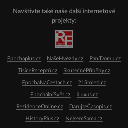
Navštivte také naše další internetové
projekty:
Epochaplus.cz
NašeHvězdy.cz
PaníDomu.cz
TisíceReceptů.cz
SkutečnéPříběhy.cz
EpochaNaCestach.cz
21Stoleti.cz
EpochálníSvět.cz
iLuxus.cz
RezidenceOnline.cz
DarujteČasopis.cz
HistoryPlus.cz
NejsemSama.cz