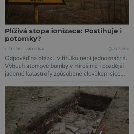
Plíživá stopa ionizace: Postihuje i
potomky?
HISTORIE
MEDICÍNA
23.7.2026
Odpověď na otázku v titulku není jednoznačná.
Výbuch atomové bomby v Hirošimě i pozdější
jaderné katastrofy způsobené člověkem sice
ukázaly, že silné dávky ionizace zabíjejí a že
slabší a dlouhodobé záření poškozuje DNA.
Přesto není stále zcela jasné, nakolik se mutace
vzniklé ozářením přenášejí na potomstvo. Před
pěti lety, těsně před 35. výročím výbuchu
Černobylské jaderné elektrárny, […]