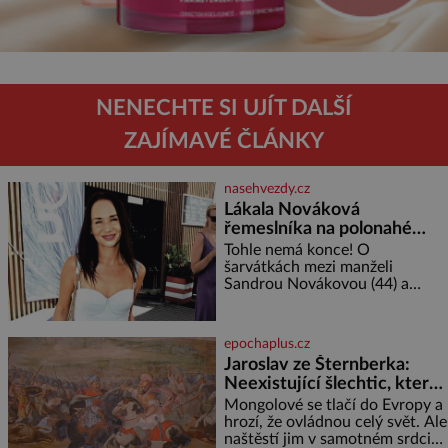
NENECHTE SI UJÍT DALŠÍ
ZAJÍMAVÉ ČLÁNKY
nasehvezdy.cz
Lákala Nováková
řemeslníka na polonahé
tělo!
Tohle nemá konce! O
šarvátkách mezi manželi
Sandrou Novákovou (44) a
Vojtěchem Moravcem (39) se
toho napsalo už hodně. Ale kdo
by doufal, že horká zem u
epochaplus.cz
herečky ze seriálu Ulice a
Jaroslav ze Šternberka:
režiséra vychladne,
Neexistující šlechtic, který
z Moravy vyžene Mongoly
Mongolové se tlačí do Evropy a
hrozí, že ovládnou celý svět. Ale
naštěstí jim v samotném srdci