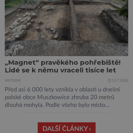
„Magnet“ pravěkého pohřebiště!
Lidé se k němu vraceli tisíce let
HISTORIE
13.7.2026
Před asi 6 000 lety vznikla v oblasti u dnešní
polské obce Muszkowice zhruba 20 metrů
dlouhá mohyla. Podle všeho bylo místo
vnímáno jako posvátné tisíce let. Experti tak
soudí z dalších, o dost mladších kruhových
mohyl, které se nacházejí v ose té starší. Na
DALŠÍ ČLÁNKY ›