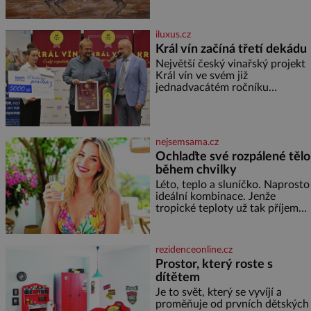
Evropy stojí v cestě malé, ale
silné království, které dokáže
dobyvatelské hordy zastavit. Co
iluxus.cz
nedokáže žádná z asijských říší,
Král vín začíná třetí dekádu
co nedokážou Němci – to
Největší český vinařský projekt
dokáže český král. Nebo že by
Král vín ve svém již
ne? Mongolové od roku 1223
jednadvacátém ročníku
postupují podél Kaspického a
představil nejlepší domácí vína.
Azovského moře,
Ta vybírala odborná porota z
celkem 1260 vzorků od 157
vinařů. Král vín, který se – i pře
nejsemsama.cz
Ochlaďte své rozpálené tělo
během chvilky
Léto, teplo a sluníčko. Naprosto
ideální kombinace. Jenže
tropické teploty už tak příjemné
nejsou. Víte, jakými potravinami
se můžete rychle ochladit? K
dyž se nám tropy zaryjí pod
rezidenceonline.cz
kůži, hledáme úlevu v bazénu
Prostor, který roste s
nebo pomocí klimatizace. Jenže
dítětem
ne vždycky můžeme být v jejich
blízkosti. Nemusíte však zoufat.
Je to svět, který se vyvíjí a
Pokud budete mít promyšlený
proměňuje od prvních dětských