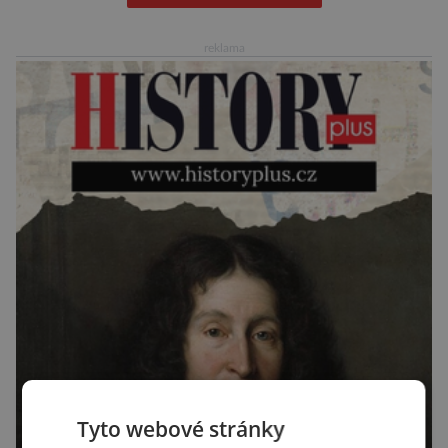
archeologických pracích se podíleli experti ze
Západočeské univerzity v Plzni, […]
reklama
Tyto webové stránky