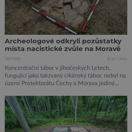
Archeologové odkryli pozůstatky
místa nacistické zvůle na Moravě
HISTORIE
22.7.2026
Koncentrační tábor v jihočeských Letech,
fungující jako takzvaný cikánský tábor, nebyl na
území Protektorátu Čechy a Morava jediný
takový. Další se nacházel na Moravě, konkrétně
v Hodoníně u Kunštátu. Jeho pozůstatky byly
nedávno odkrývány archeology. Někteří z asi
1400 Romů a Sintů, kteří byli v táboře
internováni, v něm vydechli naposledy. Jiné
čekal transport do […]