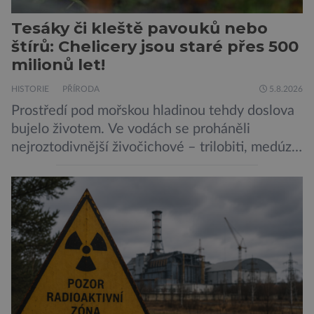
Tesáky či kleště pavouků nebo
štírů: Chelicery jsou staré přes 500
milionů let!
HISTORIE
PŘÍRODA
5.8.2026
Prostředí pod mořskou hladinou tehdy doslova
bujelo životem. Ve vodách se proháněli
nejroztodivnější živočichové – trilobiti, medúzy
či hlavonožci. V dávném kambriu žil také
prazvláštní stonožce podobný tvor, který měl
zárodky zbraní typických pro dnešní pavouky.
Pavouci, štíři či klíšťata jsou členovci patřící do
skupiny klepítkatců. Vyznačují se takzvanými
chelicerami, které u nich představují právě […]