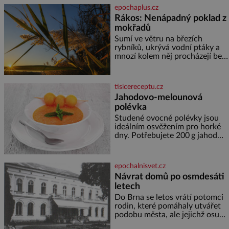
jediného dne můžete
epochaplus.cz
nahlédnout do útrob jedné z
Rákos: Nenápadný poklad z
nejvýznamnějších vodních
mokřadů
elektráren v Evropě, vydat se na
horské hřebeny, projet se na
Šumí ve větru na březích
koloběžce a den zakončit
rybníků, ukrývá vodní ptáky a
poznáváním památek ve
mnozí kolem něj procházejí bez
Velkých Losinách nebo v
povšimnutí. Přesto právě rákos
termálním
pomáhal stavět domy, vyrábět
lodě, zapisovat první texty a
tisicereceptu.cz
inspiroval řadu pověstí. Tato
Jahodovo-melounová
skromná, ale užitečná rostlina
polévka
provází člověka už tisíce let.
Většina lidí vnímá rákos jen jako
Studené ovocné polévky jsou
obyčejnou kulisu letního
ideálním osvěžením pro horké
koupání. Stačí se však podívat
dny. Potřebujete 200 g jahod
600 g žlutého melounu 100 ml
sladkého dezertního vína 50 g
cukru krystal 1 lžíci medu 200 g
epochalnisvet.cz
zakysané sm
Návrat domů po osmdesáti
letech
Do Brna se letos vrátí potomci
rodin, které pomáhaly utvářet
podobu města, ale jejichž osudy
dramaticky přerušila druhá