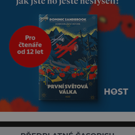
nesmírně dobře zachovalá,
přičítají odborníci zdejším
klimatickým podmínkám.
Sucho, prosolené písky a
extrémně