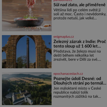
každý, kdo s tím má nějaké
Sůl nad zlato, ale přiměřeně
zkušenosti, se zapřísahá, že
Většina lidí po celém světě jí
pokud odpustíte, znatelně se
soli až moc. Často i nevědomky,
vám uleví. Když se ke mně
protože netuší, jak velké
doneslo, že si manžel pořídil
množství se jí skrývá v
milenku,
průmyslově vyráběných
potravinách, dokonce i těch
sladkých. Sůl je zdravá Ale v
enigmaplus.cz
ani ne třetinovém množství, než
Železný zázrak z Indie: Proč
je pro většinu populace běžné.
tento sloup už 1 600 let
Její základní složky– sodík a
chlór – jsou zásadní pro
nezná rez?
Představa, že železo musí na
správné hospodaření
dešti během několika let
zrezivět, bere v Dillí za své.
Uprostřed komplexu Qutb stojí
více než sedm metrů vysoký
železný sloup, který už přibližně
epochanacestach.cz
1 600 let odolává počasí
Poznejte údolí Desné: od
Dlouhých strání po termální
prameny
Jen málokteré místo v České
republice nabízí tolik
rozmanitých zážitků na tak
malém území jako údolí řeky
Desné v srdci Jeseníků. Během