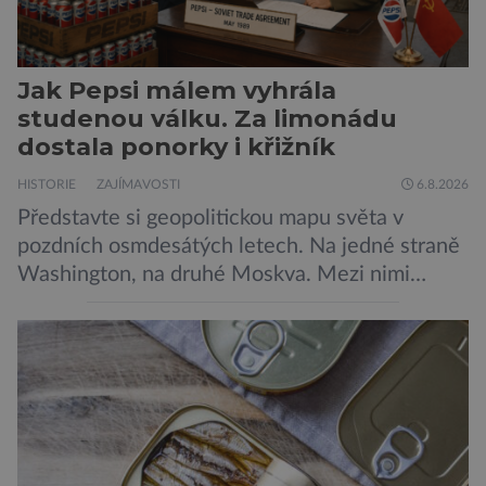
Jak Pepsi málem vyhrála
studenou válku. Za limonádu
dostala ponorky i křižník
HISTORIE
ZAJÍMAVOSTI
6.8.2026
Představte si geopolitickou mapu světa v
pozdních osmdesátých letech. Na jedné straně
Washington, na druhé Moskva. Mezi nimi
jaderný arzenál schopný zničit planetu
padesátkrát dokola, železná opona a miliony
vojáků v permanentní pohotovosti. A pak je tu
Donald Kendall, generální ředitel společnosti
PepsiCo, který se v květnu roku 1989 stává
admirálem flotily, jež čítá sedmnáct […]