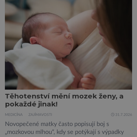
ostrově Tasmánie, si však takovou nálepku
vůbec nezaslouží. Fakticky se totiž spíše než o
zákeřné a nebezpečné vzteklouny jedná o
plaché živočichy. Velikostně […]
Těhotenství mění mozek ženy, a
pokaždé jinak!
MEDICÍNA
ZAJÍMAVOSTI
31.7.2026
Novopečené matky často popisují boj s
„mozkovou mlhou“, kdy se potýkají s výpadky