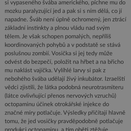
si vypaseného švába amerického, píchne mu do
mozku paralyzující jed a pak si s ním dělá, co jí
napadne. Šváb není úplně ochromený, jen ztrácí
základní instinkty a plnou vládu nad svým
tělem. Je však schopen pomalých, nepříliš
koordinovaných pohybů a v podstatě se stává
poslušnou zombií. Vosička si jej tedy může
odvést do bezpečí, položit na hřbet a na břicho
mu naklást vajíčka. Vylíhlé larvy si pak z
nebohého švába udělají živý inkubátor. Izraelští
vědci zjistili, že látka podobná neurotrasmiteru
(látce ovlivňující přenos nervových vzruchů)
octopaminu účinek otrokářské injekce do
značné míry potlačuje. Výsledky přičítají hlavně
tomu, že jed vosičky pravděpodobně potlačuje
produkci octopaminu, a tím oběti ztěžuje