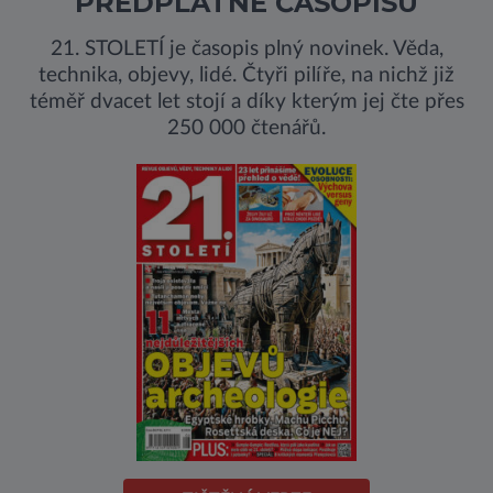
PŘEDPLATNÉ ČASOPISU
21. STOLETÍ je časopis plný novinek. Věda,
technika, objevy, lidé. Čtyři pilíře, na nichž již
téměř dvacet let stojí a díky kterým jej čte přes
250 000 čtenářů.