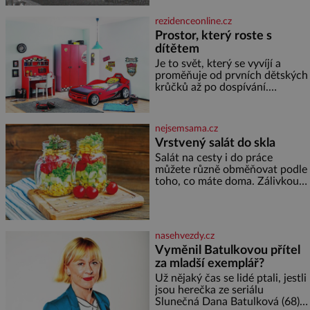
světová válka. Příběhy rodů
Placzek, Löw-Beer, Fuhrmann,
rezidenceonline.cz
Kohn a Stiassni se stanou
Prostor, který roste s
jednou z hlavních
dítětem
dramaturgických linií festivalu
židovské kultury ŠTETL FEST
Je to svět, který se vyvíjí a
2026. Některé návraty nejsou
proměňuje od prvních dětských
jednoduché. Místa, která si
krůčků až po dospívání.
člověk pamatuje z rodinných
Správně navržený pokoj
vyprávění, už dávno
podporuje bezpečí, kreativitu,
soustředění i odpočinek a
nejsemsama.cz
reaguje na každou etapu života
Vrstvený salát do skla
a specifické potřeby dítěte. Pro
Salát na cesty i do práce
nejmenší je klíčová
můžete různě obměňovat podle
jednoduchost, měkkost a
toho, co máte doma. Zálivkou
bezpečí, proto by pokoj
ho zalijte až těsně před
miminka měl působit především
podáváním, aby zeleninu
klidně a útulně. Předškolní věk
nerozmočila. Na 2 porce
je
potřebujete: ✿ 1/4 ledového
nasehvezdy.cz
nebo jiného salátu (římský salát,
Vyměnil Batulkovou přítel
polníček…) ✿ 1 malá konzerva
za mladší exemplář?
kukuřice ✿ ½ okurky ✿ 2
rajčata Zálivka: ✿ 4 lžíce
Už nějaký čas se lidé ptali, jestli
olivového oleje ✿ 1 lžíci
jsou herečka ze seriálu
citronové šťávy ✿ ½ stroužku
Slunečná Dana Batulková (68) a