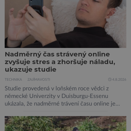
potravinou,“ říká nutriční specialista Colin
Robertson a zdůrazňuje […]
Nadměrný čas strávený online
zvyšuje stres a zhoršuje náladu,
ukazuje studie
TECHNIKA
ZAJÍMAVOSTI
4.8.2026
Studie provedená v loňském roce vědci z
německé Univerzity v Duisburgu-Essenu
ukázala, že nadměrné trávení času online je
spojeno s vyšší úrovní stresu, horší náladou a
vede k zanedbávání dalších aktivit. Zúčastnilo
se jí 900 dospělých Němců, kteří uvedli, že se v