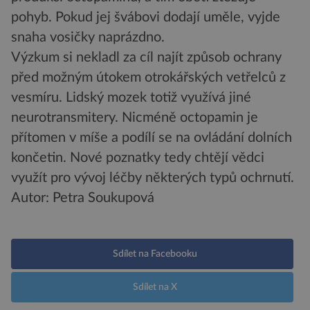
pohyb. Pokud jej švábovi dodají uměle, vyjde
snaha vosičky naprázdno.
Výzkum si nekladl za cíl najít způsob ochrany
před možným útokem otrokářských vetřelců z
vesmíru. Lidský mozek totiž využívá jiné
neurotransmitery. Nicméně octopamin je
přítomen v míše a podílí se na ovládání dolních
končetin. Nové poznatky tedy chtějí vědci
využít pro vývoj léčby některých typů ochrnutí.
Autor: Petra Soukupová
Sdílet na Facebooku
Sdílet na X