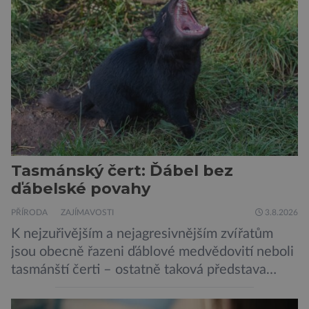
posledním roce alespoň jednou zapojili do hraní
her, sledování pornografie, sledování sociálních
sítí […]
Tasmánský čert: Ďábel bez
ďábelské povahy
PŘÍRODA
ZAJÍMAVOSTI
3.8.2026
K nejzuřivějším a nejagresivnějším zvířatům
jsou obecně řazeni ďáblové medvědovití neboli
tasmánští čerti – ostatně taková představa
vyplývá i z jejich názvu. Tito největší draví
vačnatci, vyskytující se dnes již výhradně na