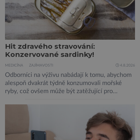
Hit zdravého stravování:
Konzervované sardinky!
MEDICÍNA
ZAJÍMAVOSTI
4.8.2026
Odborníci na výživu nabádají k tomu, abychom
alespoň dvakrát týdně konzumovali mořské
ryby, což ovšem může být zatěžující pro
peněženku. Dobrou zprávou je, že hvězdou
doporučení se nyní staly konzervované
sardinky, které si může dovolit opravdu každý
„Místo toho, aby poskytovaly izolované
mononutrienty, jsou rybí konzervy kompletní