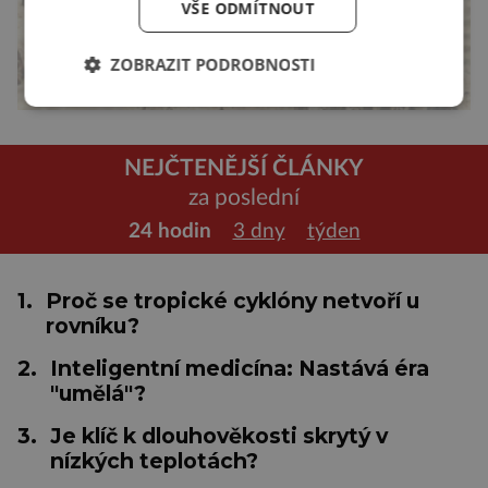
VŠE ODMÍTNOUT
ZOBRAZIT PODROBNOSTI
NEJČTENĚJŠÍ ČLÁNKY
za poslední
24 hodin
3 dny
týden
1.
Proč se tropické cyklóny netvoří u
rovníku?
2.
Inteligentní medicína: Nastává éra
"umělá"?
3.
Je klíč k dlouhověkosti skrytý v
nízkých teplotách?