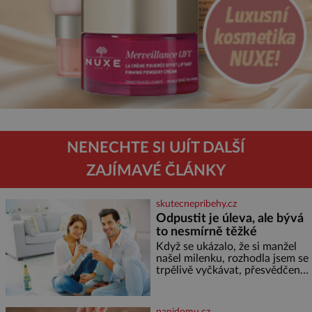
NENECHTE SI UJÍT DALŠÍ
ZAJÍMAVÉ ČLÁNKY
skutecnepribehy.cz
Odpustit je úleva, ale bývá
to nesmírně těžké
Když se ukázalo, že si manžel
našel milenku, rozhodla jsem se
trpělivě vyčkávat, přesvědčena,
že se dříve či později vrátí k
rodině. Možná je to jedna z
nejtěžších věcí na světě. Ale
panidomu.cz