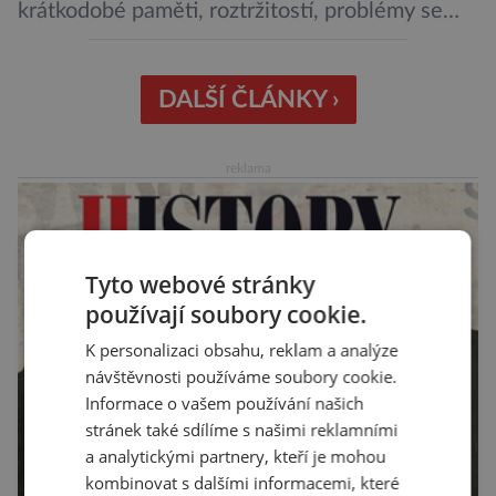
krátkodobé paměti, roztržitostí, problémy se
vyjádřit či neschopností udržet pozornost. Tyto
obtíže byly dlouhou dobu připisovány
nedostatku spánku a stresu při péči o
DALŠÍ ČLÁNKY ›
novorozence. Nyní se však ukazuje, že za tím
stojí změny v mozku vyvolané těhotenstvím!
reklama
Poporodní mozková mlha, v angličtině […]
Tyto webové stránky
používají soubory cookie.
K personalizaci obsahu, reklam a analýze
návštěvnosti používáme soubory cookie.
Informace o vašem používání našich
stránek také sdílíme s našimi reklamními
a analytickými partnery, kteří je mohou
kombinovat s dalšími informacemi, které