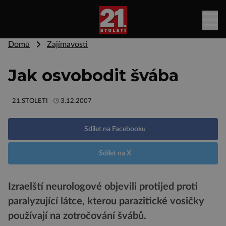
Domů
Zajímavosti
Jak osvobodit švába
21.STOLETI
3.12.2007
Sdílet na Facebooku
Sdílet na X
Izraelští neurologové objevili protijed proti
paralyzující látce, kterou parazitické vosičky
používají na zotročování švábů.