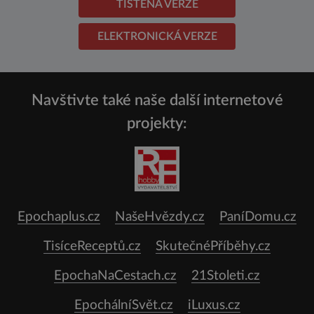
TIŠTĚNÁ VERZE
ELEKTRONICKÁ VERZE
Navštivte také naše další internetové
projekty:
Epochaplus.cz
NašeHvězdy.cz
PaníDomu.cz
TisíceReceptů.cz
SkutečnéPříběhy.cz
EpochaNaCestach.cz
21Stoleti.cz
EpochálníSvět.cz
iLuxus.cz