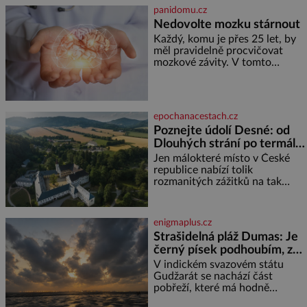
častěji mluví o svém odchodu.
panidomu.cz
Dohnala ji snad samota? Půs
Nedovolte mozku stárnout
Každý, komu je přes 25 let, by
měl pravidelně procvičovat
mozkové závity. V tomto
období se totiž začíná
zhoršovat paměť. Možná máte
problém vzpomenout si na
jméno kolegy z práce. Nebo
epochanacestach.cz
marně v paměti lovíte název
Poznejte údolí Desné: od
knížky, kterou jste nedávno
Dlouhých strání po termální
přečetli. Je to opravdu tak, s
věkem jako kdyby se paměť
prameny
Jen málokteré místo v České
rozhodla stávkovat. Cvičte
republice nabízí tolik
rozmanitých zážitků na tak
malém území jako údolí řeky
Desné v srdci Jeseníků. Během
jediného dne můžete
enigmaplus.cz
nahlédnout do útrob jedné z
Strašidelná pláž Dumas: Je
nejvýznamnějších vodních
černý písek podhoubím, ze
elektráren v Evropě, vydat se na
kterého roste zlo?
horské hřebeny, projet se na
V indickém svazovém státu
koloběžce a den zakončit
Gudžarát se nachází část
poznáváním památek ve
pobřeží, které má hodně
Velkých Losinách nebo v
temnou pověst. Jistě k tomu