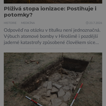
Plíživá stopa ionizace: Postihuje i
potomky?
HISTORIE
MEDICÍNA
23.7.2026
Odpověď na otázku v titulku není jednoznačná.
Výbuch atomové bomby v Hirošimě i pozdější
jaderné katastrofy způsobené člověkem sice
ukázaly, že silné dávky ionizace zabíjejí a že
slabší a dlouhodobé záření poškozuje DNA.
Přesto není stále zcela jasné, nakolik se mutace
vzniklé ozářením přenášejí na potomstvo. Před
pěti lety, těsně před 35. výročím výbuchu
Černobylské jaderné elektrárny, […]