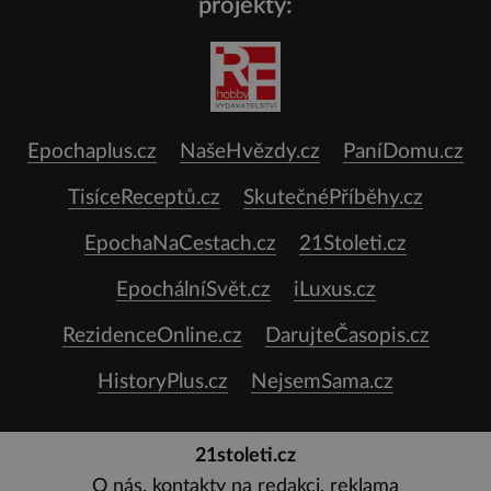
projekty:
Epochaplus.cz
NašeHvězdy.cz
PaníDomu.cz
TisíceReceptů.cz
SkutečnéPříběhy.cz
EpochaNaCestach.cz
21Stoleti.cz
EpochálníSvět.cz
iLuxus.cz
RezidenceOnline.cz
DarujteČasopis.cz
HistoryPlus.cz
NejsemSama.cz
21stoleti.cz
O nás, kontakty na redakci, reklama