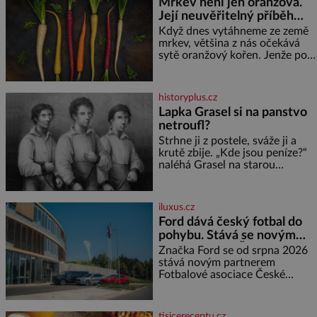
Mrkev není jen oranžová.
ptáčka, který většinu dne jen
Její neuvěřitelný příběh
posedává. Hodně času tráví na
zemi, kde sbírá zbytky semínek
začíná fialovou barvou
Když dnes vytáhneme ze země
Jeho domovinou je prakticky
mrkev, většina z nás očekává
celá Austrálie s výjimkou
sytě oranžový kořen. Jenže po
pobřežní oblasti.
většinu své historie je mrkev
všechno možné, jen ne
oranžová. Je fialová, žlutá, bílá,
historyplus.cz
někdy dokonce téměř černá. Až
Lapka Grasel si na panstvo
díky stovkám let pečlivého
netroufl?
šlechtění se z ní stává zelenina,
bez které si českou zahradu ani
Strhne ji z postele, sváže ji a
nedokážeme představit. Její
krutě zbije. „Kde jsou peníze?“
příběh je
naléhá Grasel na starou
švadlenku. Když mu to
neprozradí – ostatně ani
nemůže, protože žádné nemá,
iluxus.cz
spokojí se lupič s několika
Ford dává český fotbal do
měďáky a štůčky látky. Zraněná
pohybu. Stává se novým
žena pár dní nato umírá. Je to
partnerem FAČR
muž nebývale krutý. Jeho činy
Značka Ford se od srpna 2026
budí hrůzu ještě dlouho po jeho
stává novým partnerem
smrti
Fotbalové asociace České
republiky. V rámci tříleté
spolupráce zajistí mobilitu
asociace, reprezentačních týmů
tisicereceptu.cz