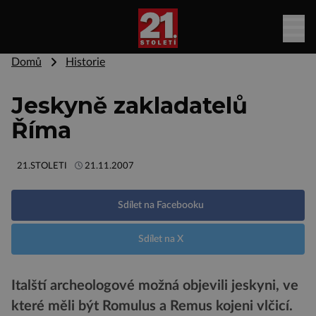
Domů
Historie
Jeskyně zakladatelů
Říma
21.STOLETI
21.11.2007
Sdílet na Facebooku
Sdílet na X
Italští archeologové možná objevili jeskyni, ve
které měli být Romulus a Remus kojeni vlčicí.