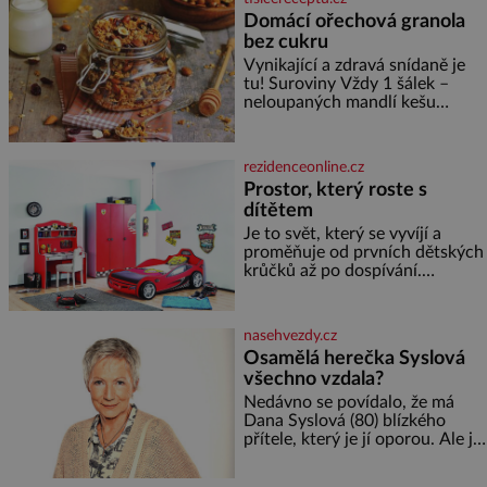
i českého fotbalu v regionech.
Domácí ořechová granola
Partner
bez cukru
Vynikající a zdravá snídaně je
tu! Suroviny Vždy 1 šálek –
neloupaných mandlí kešu
ořechů vlašských ořechů
slunečnicových semínek
semínek dýně rozinek 3 šálky
rezidenceonline.cz
ovesných vloček 1 lžíce mlet
Prostor, který roste s
dítětem
Je to svět, který se vyvíjí a
proměňuje od prvních dětských
krůčků až po dospívání.
Správně navržený pokoj
podporuje bezpečí, kreativitu,
soustředění i odpočinek a
nasehvezdy.cz
reaguje na každou etapu života
Osamělá herečka Syslová
a specifické potřeby dítěte. Pro
všechno vzdala?
nejmenší je klíčová
jednoduchost, měkkost a
Nedávno se povídalo, že má
bezpečí, proto by pokoj
Dana Syslová (80) blízkého
miminka měl působit především
přítele, který je jí oporou. Ale je
klidně a útulně. Předškolní věk
to ještě vůbec pravda? V
je
posledních dnech čím dál