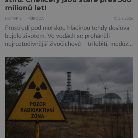
milionů let!
HISTORIE
PŘÍRODA
5.8.2026
Prostředí pod mořskou hladinou tehdy doslova
bujelo životem. Ve vodách se proháněli
nejroztodivnější živočichové – trilobiti, medúzy
či hlavonožci. V dávném kambriu žil také
prazvláštní stonožce podobný tvor, který měl
zárodky zbraní typických pro dnešní pavouky.
Pavouci, štíři či klíšťata jsou členovci patřící do
skupiny klepítkatců. Vyznačují se takzvanými
chelicerami, které u nich představují právě […]