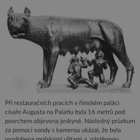
Při restauračních pracích v římském paláci
císaře Augusta na Palatiu byla 16 metrů pod
povrchem objevena jeskyně. Následný průzkum
za pomoci sondy s kamerou ukázal, že byla
vyzdobena mořskými ulitami a nástěnnou