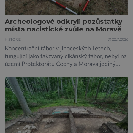
Archeologové odkryli pozůstatky
místa nacistické zvůle na Moravě
HISTORIE
22.7.2026
Koncentrační tábor v jihočeských Letech,
fungující jako takzvaný cikánský tábor, nebyl na
území Protektorátu Čechy a Morava jediný
takový. Další se nacházel na Moravě, konkrétně
v Hodoníně u Kunštátu. Jeho pozůstatky byly
nedávno odkrývány archeology. Někteří z asi
1400 Romů a Sintů, kteří byli v táboře
internováni, v něm vydechli naposledy. Jiné
čekal transport do […]