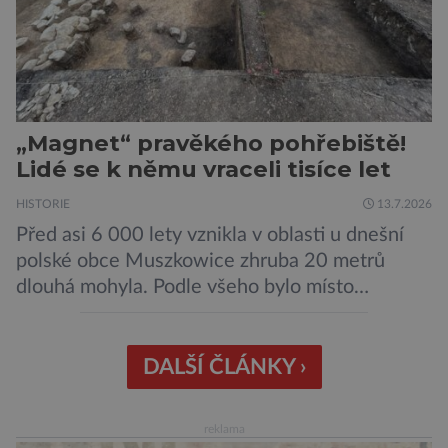
„Magnet“ pravěkého pohřebiště!
Lidé se k němu vraceli tisíce let
HISTORIE
13.7.2026
Před asi 6 000 lety vznikla v oblasti u dnešní
polské obce Muszkowice zhruba 20 metrů
dlouhá mohyla. Podle všeho bylo místo
vnímáno jako posvátné tisíce let. Experti tak
soudí z dalších, o dost mladších kruhových
mohyl, které se nacházejí v ose té starší. Na
DALŠÍ ČLÁNKY ›
archeologických pracích se podíleli experti ze
Západočeské univerzity v Plzni, […]
reklama