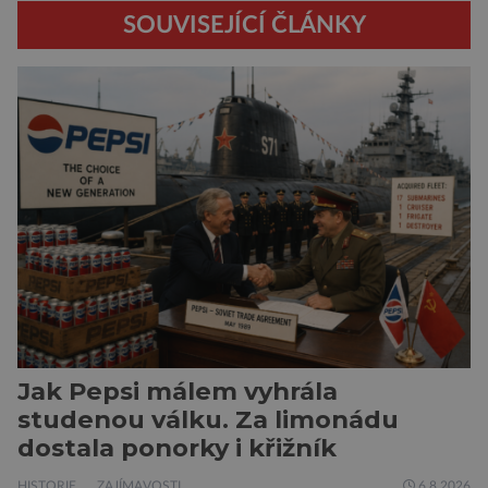
SOUVISEJÍCÍ ČLÁNKY
Jak Pepsi málem vyhrála
studenou válku. Za limonádu
dostala ponorky i křižník
HISTORIE
ZAJÍMAVOSTI
6.8.2026