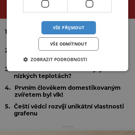
za poslední
24 hodin
3 dny
týden
VŠE PŘIJMOUT
1.
Proč se tropické cyklóny netvoří u
rovníku?
VŠE ODMÍTNOUT
2.
Inteligentní medicína: Nastává éra
"umělá"?
ZOBRAZIT PODROBNOSTI
3.
Je klíč k dlouhověkosti skrytý v
nízkých teplotách?
4.
Prvním člověkem domestikovaným
zvířetem byl vlk!
5.
Čeští vědci rozvíjí unikátní vlastnosti
grafenu
reklama