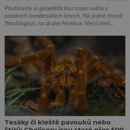
Představte si geopolitickou mapu světa v
pozdních osmdesátých letech. Na jedné straně
Washington, na druhé Moskva. Mezi nimi
jaderný arzenál schopný zničit planetu
padesátkrát dokola, železná opona a miliony
vojáků v permanentní pohotovosti. A pak je tu
Donald Kendall, generální ředitel společnosti
PepsiCo, který se v květnu roku 1989 stává
admirálem flotily, jež čítá sedmnáct […]
Tesáky či kleště pavouků nebo
štírů: Chelicery jsou staré přes 500