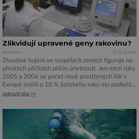
Zlikvidují upravené geny rakovinu?
MEDICÍNA
19.10.2007
Zhoubné bujení ve vyspělých zemích figuruje na
předních příčkách příčin úmrtnosti. Jen mezi roky
2005 a 2006 se počet nově postižených lidí v
Evropě zvýšil o 10 % (loňského roku mu podlehlo
3,2 milionu Evropanů). Není divu, že se
zobrazit více >>
onkologické laboratoře snaží vyvíjet stále nové,
účinnější léčebné postupy.Na rakovinu se
salmonelouMůže to vypadat jako vyhánění […]