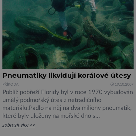
Pneumatiky likvidují korálové útesy
PŘÍRODA
19.10.2007
Poblíž pobřeží Floridy byl v roce 1970 vybudován
umělý podmořský útes z netradičního
materiálu.Padlo na něj na dva miliony pneumatik,
které byly uloženy na mořské dno s
předpokladem, že se na nich usadí koráli a najdou
zobrazit více >>
v nich svá útočiště drobní živočichové. Akce měla