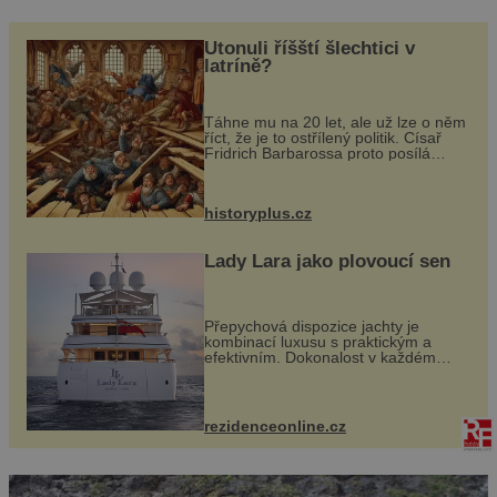
na svět až po otcově smrti, vstupuje do dějin s
Utonuli říšští šlechtici v
přídomkem Pohrobek.Cesta tohoto mládence […]
latríně?
Táhne mu na 20 let, ale už lze o něm
říct, že je to ostřílený politik. Císař
Fridrich Barbarossa proto posílá
svého syna a dědice Jindřicha VI. do
Erfurtu, aby se stal prostředníkem při
řešení sporu m...
historyplus.cz
Lady Lara jako plovoucí sen
Přepychová dispozice jachty je
kombinací luxusu s praktickým a
efektivním. Dokonalost v každém
detailu představuje značka Fendi
Casa, kterou byly vybaveny její
paluby. Monacký přístav nabízí
každoročn...
rezidenceonline.cz