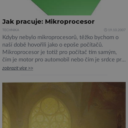
Jak pracuje: Mikroprocesor
TECHNIKA
19.10.2007
Kdyby nebylo mikroprocesorů, těžko bychom o
naší době hovořili jako o epoše počítačů.
Mikroprocesor je totiž pro počítač tím samým,
čím je motor pro automobil nebo čím je srdce pro
živý organismus.Původní procesory počítačů byly
zobrazit více >>
sestaveny z elektronek, později tranzistorů, které
byly doplněny rezistory a kondenzátory. Velikost
takového procesoru odpovídala obvykle bytelné
selské almaře. Teprve […]