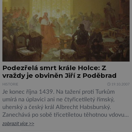
Podezřelá smrt krále Holce: Z
vraždy je obviněn Jiří z Poděbrad
HISTORIE
19.10.2007
Je konec října 1439. Na tažení proti Turkům
umírá na úplavici ani ne čtyřicetiletý římský,
uherský a český král Albrecht Habsburský.
Zanechává po sobě třicetiletou těhotnou vdovu
Alžbětu Lucemburskou, které se čtyři měsíce po
zobrazit více >>
jeho smrti narodí syn Ladislav. Protože přichází