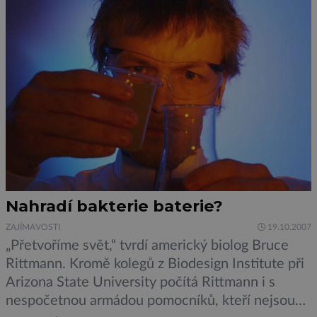
seriálu vás seznámíme se samotnými počátky
výzkumu […]
Nahradí bakterie baterie?
ZAJÍMAVOSTI
19.10.2007
„Přetvoříme svět,“ tvrdí americký biolog Bruce
Rittmann. Kromě kolegů z Biodesign Institute při
Arizona State University počítá Rittmann i s
nespočetnou armádou pomocníků, kteří nejsou