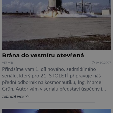
Brána do vesmíru otevřená
VESMÍR
19.10.2007
Přinášíme vám 1. díl nového, sedmidílného
seriálu, který pro 21. STOLETÍ připravuje náš
přední odborník na kosmonautiku, Ing. Marcel
Grün. Autor vám v seriálu představí úspěchy i
neúspěchy zemí, jako jsou Francie, Japonsko,
zobrazit více >>
Korea, Čína či Brazílie, které na svá kosmická
dobrodružství teprve čekají. V prvním díle našeho