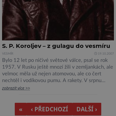
S. P. Koroljev – z gulagu do vesmíru
VESMÍR
19.10.2007
Bylo 12 let po ničivé světové válce, psal se rok
1957. V Rusku ještě mnozí žili v zemljankách, ale
velmoc měla už nejen atomovou, ale co čert
nechtěl i vodíkovou pumu. A rakety. V srpnu
startuje první sovětská mezikontinetální střela R-
zobrazit více >>
7. O dva měsíce vypustil Sovětský svaz první
umělou družici Země. Právě letos 4. října, […]
«
‹ PŘEDCHOZÍ
DALŠÍ ›