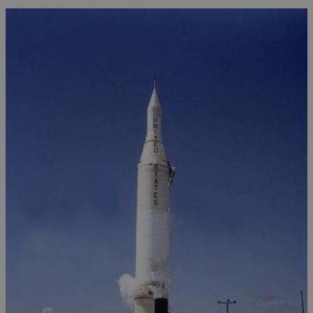
ohrožené korálové útesy zachránit, ale stal se
pravý opak. Pneumatiky dosavadní […]