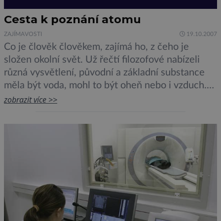
Cesta k poznání atomu
ZAJÍMAVOSTI
19.10.2007
Co je člověk člověkem, zajímá ho, z čeho je
složen okolní svět. Už řečtí filozofové nabízeli
různá vysvětlení, původní a základní substance
měla být voda, mohl to být oheň nebo i vzduch.
Dnes už víme, že stavbu nám známé hmoty mají
zobrazit více >>
na svědomí malé nepatrné částice, zvané atomy.
Cesta k tomuto zjištění však nebyla krátká.400
[…]