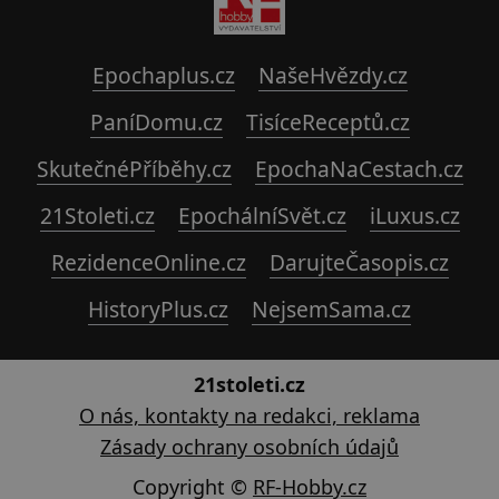
Epochaplus.cz
NašeHvězdy.cz
PaníDomu.cz
TisíceReceptů.cz
SkutečnéPříběhy.cz
EpochaNaCestach.cz
21Stoleti.cz
EpochálníSvět.cz
iLuxus.cz
RezidenceOnline.cz
DarujteČasopis.cz
HistoryPlus.cz
NejsemSama.cz
21stoleti.cz
O nás, kontakty na redakci, reklama
Zásady ochrany osobních údajů
Copyright ©
RF-Hobby.cz