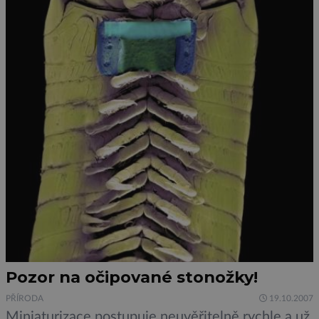
Pozor na očipované stonožky!
PŘÍRODA
19.10.2007
Miniaturizace postupuje neuvěřitelně rychle a už