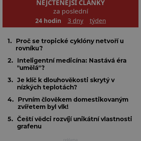
NEJČTENĚJŠÍ ČLÁNKY
za poslední
24 hodin
3 dny
týden
1.
Proč se tropické cyklóny netvoří u
rovníku?
2.
Inteligentní medicína: Nastává éra
"umělá"?
3.
Je klíč k dlouhověkosti skrytý v
nízkých teplotách?
4.
Prvním člověkem domestikovaným
zvířetem byl vlk!
5.
Čeští vědci rozvíjí unikátní vlastnosti
grafenu
reklama