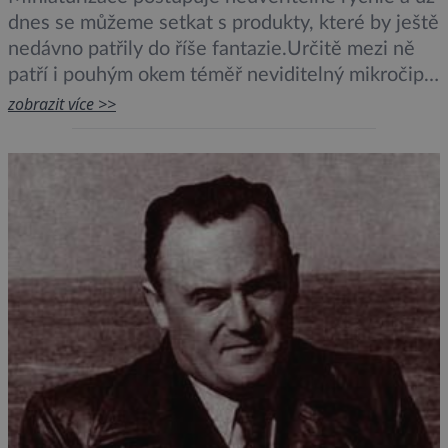
dnes se můžeme setkat s produkty, které by ještě
nedávno patřily do říše fantazie.Určitě mezi ně
patří i pouhým okem téměř neviditelný mikročip.
Na snímku jej vidíme upevněný na břiše
zobrazit více >>
mnohonožky (Diplopoda). Mikročip patří mezi ty,
které už jsou vyráběny a jeho skutečná velikost je
0,1 mm. Obraz vidíme […]