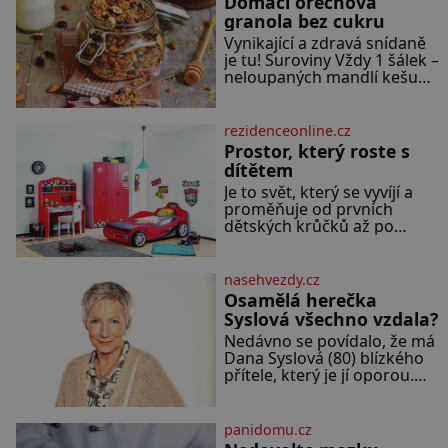
Domácí ořechová
českého fotbalu v
granola bez cukru
regionech. Partner
Vynikající a zdravá snídaně
je tu! Suroviny Vždy 1 šálek –
neloupaných mandlí kešu
ořechů vlašských ořechů
slunečnicových semínek
semínek dýně rozinek 3
rezidenceonline.cz
šálky ovesných vloček 1 lžíce
Prostor, který roste s
mlet
dítětem
Je to svět, který se vyvíjí a
proměňuje od prvních
dětských krůčků až po
dospívání. Správně navržený
pokoj podporuje bezpečí,
kreativitu, soustředění i
nasehvezdy.cz
odpočinek a reaguje na
Osamělá herečka
každou etapu života a
Syslová všechno vzdala?
specifické potřeby dítěte.
Nedávno se povídalo, že má
Pro nejmenší je klíčová
Dana Syslová (80) blízkého
jednoduchost, měkkost a
přítele, který je jí oporou.
bezpečí, proto by pokoj
Ale je to ještě vůbec pravda?
miminka měl působit
V posledních dnech čím dál
především klidně a útulně.
častěji mluví o svém
Předškolní věk je
panidomu.cz
odchodu. Dohnala ji snad