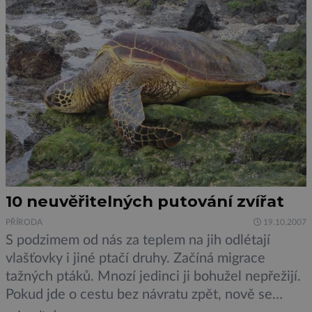
10 neuvěřitelných putování zvířat
PŘÍRODA
19.10.2007
S podzimem od nás za teplem na jih odlétají
vlašťovky i jiné ptačí druhy. Začíná migrace
tažných ptáků. Mnozí jedinci ji bohužel nepřežijí.
Pokud jde o cestu bez návratu zpět, nově se