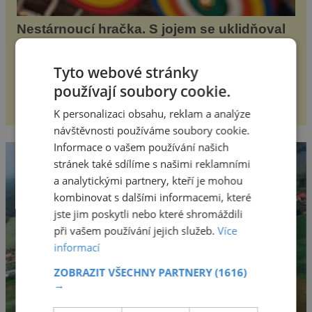
Nestárnoucí hračka. S jojem se uklidňoval
už Napoleon I. Bonaparte
Představte si to: Píše 18. června 1815, jsi členem
Tyto webové stránky
francouzský armádě a čekáte na velkou bitvu. Všude
používají soubory cookie.
kolem vás jsou děla a ostatní nervózní vojáci. A co
děláte vy? Hrajete si… s jojem! Zdá se v...
epochaplus.cz
K personalizaci obsahu, reklam a analýze
návštěvnosti používáme soubory cookie.
Informace o vašem používání našich
stránek také sdílíme s našimi reklamními
a analytickými partnery, kteří je mohou
kombinovat s dalšími informacemi, které
jste jim poskytli nebo které shromáždili
při vašem používání jejich služeb.
Více
informací
ZOBRAZIT VŠECHNY PARTNERY
(1616)
→