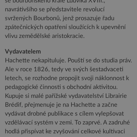
se bourbonského krále Ludvíka XVIII.,
navrátivšího se představitele revolucí
svržených Bourbonů, jenž prosazuje řadu
zpátečnických opatření sloužících k upevnění
vlivu zemědělské aristokracie.
Vydavatelem
Hachette nekapituluje. Pouští se do studia práv.
Ale v roce 1826, tedy ve svých šestadvaceti
letech, se rozhodne propojit svoji náklonnost k
pedagogické činnosti s obchodní aktivitou.
Kupuje si malé pařížské vydavatelství Librairie
Brédif, přejmenuje je na Hachette a začne
vydávat drobné publikace s cílem vylepšovat
vzdělávací systém v zemi. To zaprvé. A zadruhé
hodlá přispívat ke zvyšování celkové kultivaci