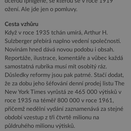
dcerou Iphigene, se kterou se v roce 1919
ožení. Ale jde jen o pomluvy.
Cesta vzhůru
Když v roce 1935 tchán umírá, Arthur H.
Sulzberger přebírá naplno vedení společnosti.
Novinám hned dává novou podobu i obsah.
Reportáže, ilustrace, komentáře a vůbec každá
samostatná rubrika musí mít osobitý ráz.
Důsledky reformy jsou pak patrné. Stačí dodat,
že za dobu jeho šéfování denní prodej listu The
New York Times vyrůstá ze 465 000 výtisků v
roce 1935 na téměř 800 000 v roce 1961,
přičemž nedělní vydání zaznamenává za stejné
období vzestup z tři čtvrtě milionu na
půldruhého milionu výtisků.