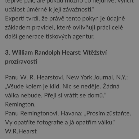
teprve pak, ale pokud možno co nejdříve, vylíčit
událost úměrně k její závažnosti.“
Experti tvrdí, že právě tento pokyn je údajně
základem pravidel, které ovlivňují práci celé
další generace tiskových agentur.
3. William Randolph Hearst: Vítěžství
prozíravosti
Panu W. R. Hearstovi, New York Journal, N.Y.:
„Všude kolem je klid. Nic se neděje. Žádná
válka nebude. Přeji si vrátit se domů.“
Remington.
Panu Remingtonovi, Havana: „Prosím zůstaňte.
Vy opatříte fotografie a já opatřím válku.“
W.R.Hearst