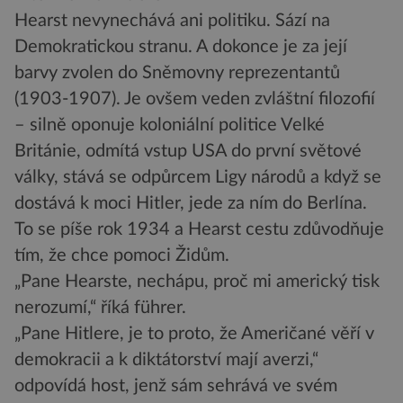
Hearst nevynechává ani politiku. Sází na
Demokratickou stranu. A dokonce je za její
barvy zvolen do Sněmovny reprezentantů
(1903-1907). Je ovšem veden zvláštní filozofií
– silně oponuje koloniální politice Velké
Británie, odmítá vstup USA do první světové
války, stává se odpůrcem Ligy národů a když se
dostává k moci Hitler, jede za ním do Berlína.
To se píše rok 1934 a Hearst cestu zdůvodňuje
tím, že chce pomoci Židům.
„Pane Hearste, nechápu, proč mi americký tisk
nerozumí,“ říká führer.
„Pane Hitlere, je to proto, že Američané věří v
demokracii a k diktátorství mají averzi,“
odpovídá host, jenž sám sehrává ve svém