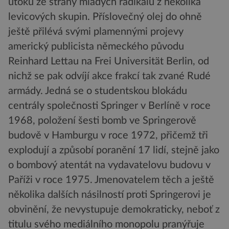
útoků ze strany mladých radikálů z několika
levicových skupin. Příslovečný olej do ohně
ještě přilévá svými plamennými projevy
americký publicista německého původu
Reinhard Lettau na Frei Universität Berlin, od
nichž se pak odvíjí akce frakcí tak zvané Rudé
armády. Jedná se o studentskou blokádu
centrály společnosti Springer v Berlíně v roce
1968, položení šesti bomb ve Springerově
budově v Hamburgu v roce 1972, přičemž tři
explodují a způsobí poranění 17 lidí, stejně jako
o bombový atentát na vydavatelovu budovu v
Paříži v roce 1975. Jmenovatelem těch a ještě
několika dalších násilností proti Springerovi je
obvinění, že nevystupuje demokraticky, neboť z
titulu svého mediálního monopolu pranýřuje