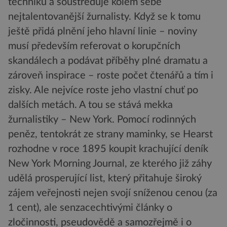
techniku a soustřeďuje kolem sebe
nejtalentovanější žurnalisty. Když se k tomu
ještě přidá plnění jeho hlavní linie – noviny
musí především referovat o korupčních
skandálech a podávat příběhy plné dramatu a
zároveň inspirace – roste počet čtenářů a tím i
zisky. Ale nejvíce roste jeho vlastní chuť po
dalších metách. A tou se stává mekka
žurnalistiky – New York. Pomocí rodinných
peněz, tentokrát ze strany maminky, se Hearst
rozhodne v roce 1895 koupit krachující deník
New York Morning Journal, ze kterého již záhy
udělá prosperující list, který přitahuje široký
zájem veřejnosti nejen svojí sníženou cenou (za
1 cent), ale senzacechtivými články o
zločinnosti, pseudovědě a samozřejmě i o