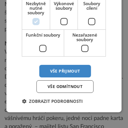
Nezbytně
Výkonové
Soubory
Madrid nesouhlasí a 23. dubna 1898 vypukne
nutné
soubory
cílení
španělsko-americká válka. Hearst může být
soubory
spokojen. Svého fotoreportéra přece s
předstihem prozíravě ponechává na místě.
Funkční soubory
Nezařazené
soubory
Noviny za vítězství v kartách
William Randolph Hearst pochází z rodiny
milionáře George Hearsta, jenž zbohatne díky
objevům velkých surovinových nalezišť v Jižní
VŠE PŘIJMOUT
Dakotě a Montaně. William na svět přichází 29.
dubna 1863 v San Francisku. Dostává se mu
VŠE ODMÍTNOUT
vysoce kvalitního vzdělání, včetně studia na
ZOBRAZIT PODROBNOSTI
elitní Harvardově univerzitě. K novinám se
dostává vlastně přičiněním náhody. Jeho otci,
vášnivému hráči pokeru, jedné noci padne karta
a poražený – majitel listu San Francisco