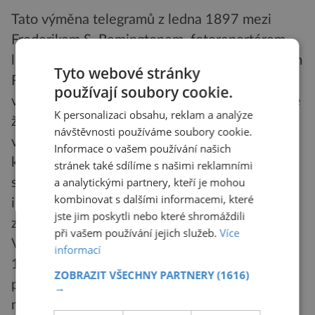
Tato výměna telegramů z ledna 1897 mezi
Frederikem S. Remingtonem, fotoreportérem
listu New York Journal a jeho majitelem William
Tyto webové stránky
Randolphem Hearstem, je považována za
používají soubory cookie.
vůbec jednu z nejznámějších episod v americké
K personalizaci obsahu, reklam a analýze
žurnalistice. Na všech školách, kde se
návštěvnosti používáme soubory cookie.
vzdělávají publicisté, je často citován jako
Informace o vašem používání našich
klasická ukázka stručného vystižení širších
stránek také sdílíme s našimi reklamními
a analytickými partnery, kteří je mohou
souvislostí a také jako důkaz dokonalé
kombinovat s dalšími informacemi, které
informovanosti velkého mediálního o tak
jste jim poskytli nebo které shromáždili
závažné záležitosti, jakou je budoucí válka.
při vašem používání jejich služeb.
Více
Výbuch americké válečné lodi Maine v Havaně
informací
11. dubna 1898 se stane záminkou pro
ZOBRAZIT VŠECHNY PARTNERY
(1616)
požadavek USA, aby Španělé poskytli Kubě
→
nezávislost a jejich vojska opustila ostrov.