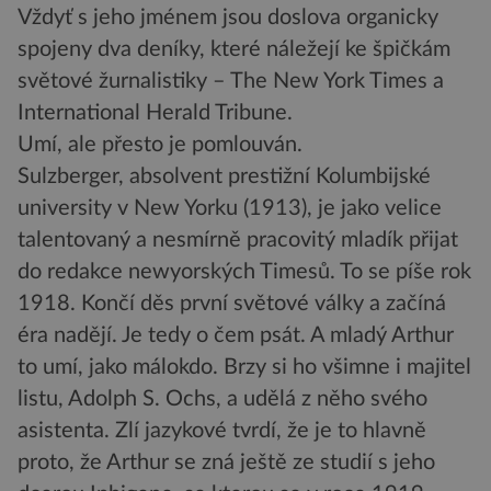
Vždyť s jeho jménem jsou doslova organicky
spojeny dva deníky, které náležejí ke špičkám
světové žurnalistiky – The New York Times a
International Herald Tribune.
Umí, ale přesto je pomlouván.
Sulzberger, absolvent prestižní Kolumbijské
university v New Yorku (1913), je jako velice
talentovaný a nesmírně pracovitý mladík přijat
do redakce newyorských Timesů. To se píše rok
1918. Končí děs první světové války a začíná
éra nadějí. Je tedy o čem psát. A mladý Arthur
to umí, jako málokdo. Brzy si ho všimne i majitel
listu, Adolph S. Ochs, a udělá z něho svého
asistenta. Zlí jazykové tvrdí, že je to hlavně
proto, že Arthur se zná ještě ze studií s jeho