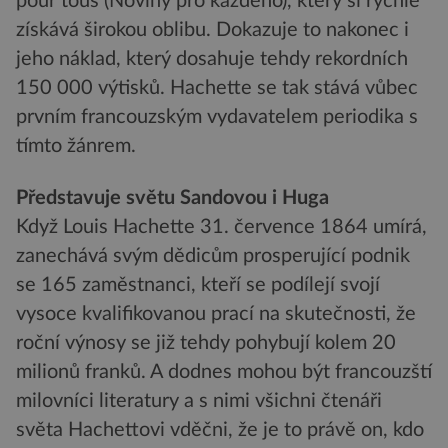
pour tous (Noviny pro každého), který si rychle
získává širokou oblibu. Dokazuje to nakonec i
jeho náklad, který dosahuje tehdy rekordních
150 000 výtisků. Hachette se tak stává vůbec
prvním francouzským vydavatelem periodika s
tímto žánrem.
Představuje světu Sandovou i Huga
Když Louis Hachette 31. července 1864 umírá,
zanechává svým dědicům prosperující podnik
se 165 zaměstnanci, kteří se podílejí svojí
vysoce kvalifikovanou prací na skutečnosti, že
roční výnosy se již tehdy pohybují kolem 20
milionů franků. A dodnes mohou být francouzští
milovníci literatury a s nimi všichni čtenáři
světa Hachettovi vděčni, že je to právě on, kdo