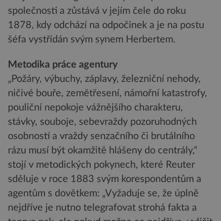
společnosti a zůstává v jejím čele do roku
1878, kdy odchází na odpočinek a je na postu
šéfa vystřídán svým synem Herbertem.
Metodika práce agentury
„Požáry, výbuchy, záplavy, železniční nehody,
ničivé bouře, zemětřesení, námořní katastrofy,
pouliční nepokoje vážnějšího charakteru,
stávky, souboje, sebevraždy pozoruhodných
osobností a vraždy senzačního či brutálního
rázu musí být okamžitě hlášeny do centrály,“
stojí v metodických pokynech, které Reuter
sděluje v roce 1883 svým korespondentům a
agentům s dovětkem: „Vyžaduje se, že úplně
nejdříve je nutno telegrafovat strohá fakta a