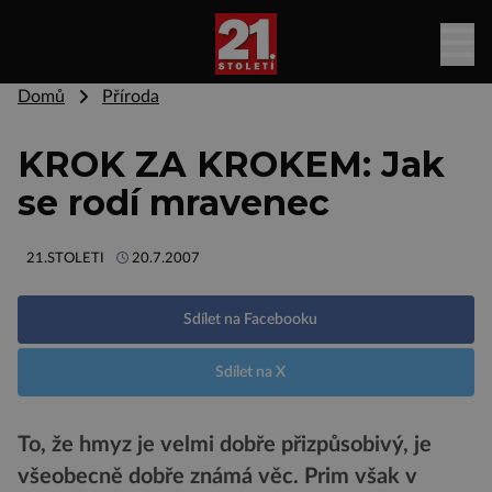
Domů
Příroda
KROK ZA KROKEM: Jak
se rodí mravenec
21.STOLETI
20.7.2007
Sdílet na Facebooku
Sdílet na X
To, že hmyz je velmi dobře přizpůsobivý, je
všeobecně dobře známá věc. Prim však v