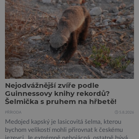
výzkum však ukazuje, že skutečnost je mnohem
zajímavější. Rostliny totiž dokážou své okolí
vnímat prostřednictvím mechanických podnětů
a samy také vydávají zvuky […]
Nejodvážnější zvíře podle
Guinnessovy knihy rekordů?
Šelmička s pruhem na hřbetě!
PŘÍRODA
5.8.2026
Medojed kapský je lasicovitá šelma, kterou
bychom velikostí mohli přirovnat k českému
jezevci. Je extrémně nebojácná, ostatně bývá