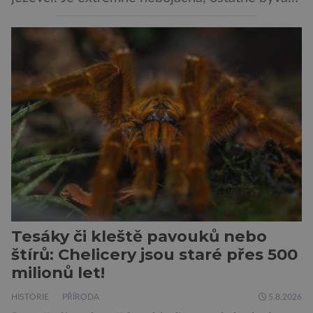
označována za nejodvážnější zvíře vůbec. V
této souvislosti je dokonce zapsána do
Guinnessovy knihy rekordů. Navzdory svému
názvu nežije pouze v jižní Africe, ale domovem
je mu valná část černého kontinentu a
vyskytuje se rovněž v oblastech […]
Tesáky či kleště pavouků nebo
štírů: Chelicery jsou staré přes 500
milionů let!
HISTORIE
PŘÍRODA
5.8.2026