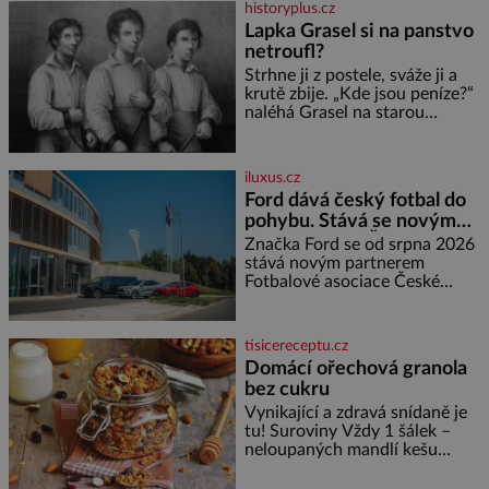
historyplus.cz
někdy dokonce téměř černá. Až
Lapka Grasel si na panstvo
díky stovkám let pečlivého
netroufl?
šlechtění se z ní stává zelenina,
bez které si českou zahradu ani
Strhne ji z postele, sváže ji a
nedokážeme představit. Její
krutě zbije. „Kde jsou peníze?“
příběh je
naléhá Grasel na starou
švadlenku. Když mu to
neprozradí – ostatně ani
nemůže, protože žádné nemá,
iluxus.cz
spokojí se lupič s několika
Ford dává český fotbal do
měďáky a štůčky látky. Zraněná
pohybu. Stává se novým
žena pár dní nato umírá. Je to
partnerem FAČR
muž nebývale krutý. Jeho činy
Značka Ford se od srpna 2026
budí hrůzu ještě dlouho po jeho
stává novým partnerem
smrti
Fotbalové asociace České
republiky. V rámci tříleté
spolupráce zajistí mobilitu
asociace, reprezentačních týmů
tisicereceptu.cz
i českého fotbalu v regionech.
Domácí ořechová granola
Partner
bez cukru
Vynikající a zdravá snídaně je
tu! Suroviny Vždy 1 šálek –
neloupaných mandlí kešu
ořechů vlašských ořechů
slunečnicových semínek