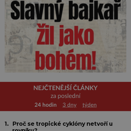
NEJČTENĚJŠÍ ČLÁNKY
za poslední
24 hodin
3 dny
týden
1.
Proč se tropické cyklóny netvoří u
rovníku?