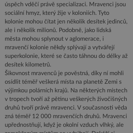
úspěch vděčí právě specializaci. Mravenci jsou
sociální hmyz, který žije v koloniích. Tyto
kolonie mohou čítat jen několik desítek jedinců,
ale i několik milionů. Podobně, jako lidská
města mohou splynout v aglomerace, i
mravenčí kolonie někdy splývají a vytvářejí
superkolonie, které se často táhnou do délky až
desítek kilometrů.
Šikovnost mravenců je pověstná, díky ní mohli
osídlit téměř veškerá místa na planetě Zemi s
výjimkou polárních krajů. Na některých místech
v tropech tvoří až pětinu veškerých živočišných
druhů tvoří právě mravenci. V současnosti věda
zná téměř 12 000 mravenčích druhů. Mravenci
upřednostňují, když je okolní vzduch vlhký, ale