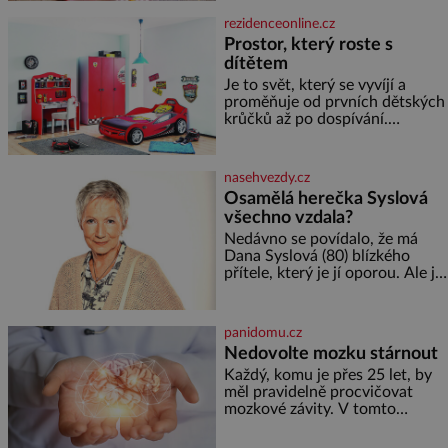
semínek dýně rozinek 3 šálky
rezidenceonline.cz
ovesných vloček 1 lžíce mlet
Prostor, který roste s
dítětem
Je to svět, který se vyvíjí a
proměňuje od prvních dětských
krůčků až po dospívání.
Správně navržený pokoj
podporuje bezpečí, kreativitu,
soustředění i odpočinek a
nasehvezdy.cz
reaguje na každou etapu života
Osamělá herečka Syslová
a specifické potřeby dítěte. Pro
všechno vzdala?
nejmenší je klíčová
jednoduchost, měkkost a
Nedávno se povídalo, že má
bezpečí, proto by pokoj
Dana Syslová (80) blízkého
miminka měl působit především
přítele, který je jí oporou. Ale je
klidně a útulně. Předškolní věk
to ještě vůbec pravda? V
je
posledních dnech čím dál
častěji mluví o svém odchodu.
panidomu.cz
Dohnala ji snad samota? Půs
Nedovolte mozku stárnout
Každý, komu je přes 25 let, by
měl pravidelně procvičovat
mozkové závity. V tomto
období se totiž začíná
zhoršovat paměť. Možná máte