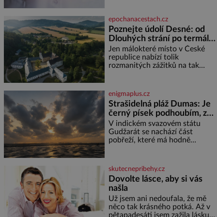
problém vzpomenout si na
jméno kolegy z práce. Nebo
epochanacestach.cz
marně v paměti lovíte název
Poznejte údolí Desné: od
knížky, kterou jste nedávno
Dlouhých strání po termální
přečetli. Je to opravdu tak, s
věkem jako kdyby se paměť
prameny
Jen málokteré místo v České
rozhodla stávkovat. Cvičte
republice nabízí tolik
rozmanitých zážitků na tak
malém území jako údolí řeky
Desné v srdci Jeseníků. Během
jediného dne můžete
enigmaplus.cz
nahlédnout do útrob jedné z
Strašidelná pláž Dumas: Je
nejvýznamnějších vodních
černý písek podhoubím, ze
elektráren v Evropě, vydat se na
kterého roste zlo?
horské hřebeny, projet se na
V indickém svazovém státu
koloběžce a den zakončit
Gudžarát se nachází část
poznáváním památek ve
pobřeží, které má hodně
Velkých Losinách nebo v
temnou pověst. Jistě k tomu
termálním
přispívá i černý písek této pláže.
Proč má pláž takové netypické
skutecnepribehy.cz
zbarvení? Nakolik jsou pravd
Dovolte lásce, aby si vás
našla
Už jsem ani nedoufala, že mě
něco tak krásného potká. Až v
pětapadesáti jsem zažila lásku