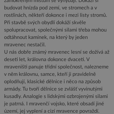
zamokřeným místům se vyhýbají. Dokáží si
budovat hnízda pod zemí, ve stromech a v
rostlinách, někteří dokonce i mezi listy stromů.
Při stavbě svých obydlí dokáží skvěle
spolupracovat, společnými silami třeba mohou
odtáhnout kamínek, na který by jeden
mravenec nestačil.
U nás dobře známý mravenec lesní se dožívá až
deseti let, královna dokonce dvaceti. V
mraveništi panuje třídní společnost, nalezneme
v něm královnu, samce, kteří ji pravidelně
oplodňují, klasické dělnice i něco na způsob
armády. Tu tvoří dělnice se zvlášť vyvinutými
kusadly. Analogie s lidskými ozbrojenými silami
je patrná. I mravenčí vojsko, které obsadí jiné
území, jej vyplení a cizí mravence povraždí.