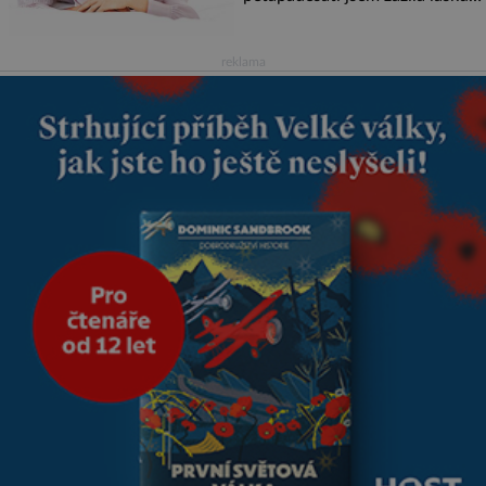
na první pohled. Poprvé jsem se
vdávala, když mi bylo dvacet.
Oba jsme byli mladí a byl to tak
reklama
říkajíc sňatek z rozumu. Rodiče
nás dali dohromady, Toník byl
dobře zaopatřený mladý muž.
Manželství nám oběma moc
nesvědčilo, brzy jsme zjistili, že