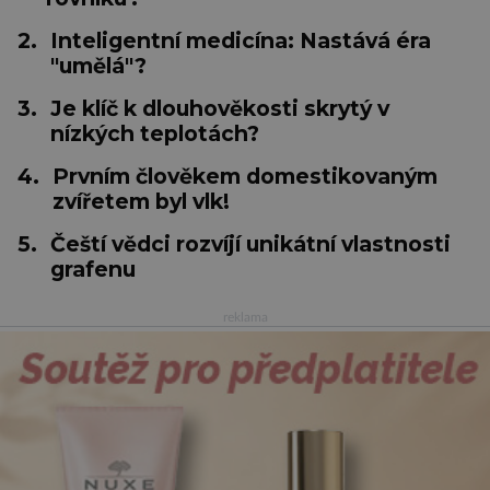
2.
Inteligentní medicína: Nastává éra
"umělá"?
3.
Je klíč k dlouhověkosti skrytý v
nízkých teplotách?
4.
Prvním člověkem domestikovaným
zvířetem byl vlk!
5.
Čeští vědci rozvíjí unikátní vlastnosti
grafenu
reklama