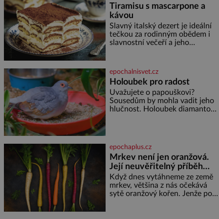
Tiramisu s mascarpone a
kávou
Slavný italský dezert je ideální
tečkou za rodinným obědem i
slavnostní večeří a jeho
příprava je jednodušší, než se
může zdát. Ingredience pro 4
osoby: 250 g mascarpone 3
epochalnisvet.cz
vejce 80 g cukru 200 g
Holoubek pro radost
cukrářských piškotů 250 ml
Uvažujete o papouškovi?
silné kávy 2 lžíce amaretta
Sousedům by mohla vadit jeho
kakao na posypání Postup:
hlučnost. Holoubek diamantový
Oddělte žloutky od bílků.
komunikuje téměř
Žloutky vyšlehejte s cukrem do
neslyšitelným pípáním, je
světlé pěny a postupně do nich
roztomilý a hodí se i pro
vmíchejte mascarpone, aby
chovatele začátečníky. Jedná
vznikl hladký
epochaplus.cz
se o nenáročného klidného
Mrkev není jen oranžová.
ptáčka, který většinu dne jen
Její neuvěřitelný příběh
posedává. Hodně času tráví na
zemi, kde sbírá zbytky semínek
začíná fialovou barvou
Když dnes vytáhneme ze země
Jeho domovinou je prakticky
mrkev, většina z nás očekává
celá Austrálie s výjimkou
sytě oranžový kořen. Jenže po
pobřežní oblasti.
většinu své historie je mrkev
všechno možné, jen ne
oranžová. Je fialová, žlutá, bílá,