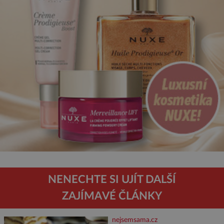
NENECHTE SI UJÍT DALŠÍ
ZAJÍMAVÉ ČLÁNKY
nejsemsama.cz