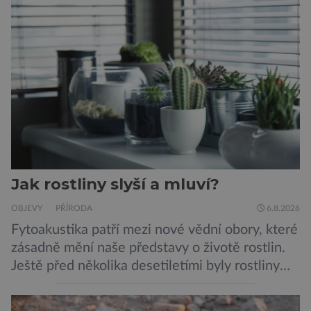
Jak rostliny slyší a mluví?
OBJEVY
PŘÍRODA
6.8.2026
Fytoakustika patří mezi nové vědní obory, které
zásadně mění naše představy o životě rostlin.
Ještě před několika desetiletími byly rostliny
považovány za tiché a pasivní organismy, které
pouze reagují na změny prostředí. Moderní