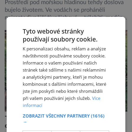
Prostředí pod mořskou hladinou tehdy doslova
bujelo životem. Ve vodách se proháněli
nejroztodivnější živočichové – trilobiti, medúzy
či hlavonožci. V dávném kambriu žil také
Tyto webové stránky
prazvláštní stonožce podobný tvor, který měl
používají soubory cookie.
zárodky zbraní typických pro dnešní pavouky.
Pavouci, štíři či klíšťata jsou členovci patřící do
K personalizaci obsahu, reklam a analýze
návštěvnosti používáme soubory cookie.
skupiny klepítkatců. Vyznačují se takzvanými
Informace o vašem používání našich
chelicerami, které u nich představují právě […]
stránek také sdílíme s našimi reklamními
a analytickými partnery, kteří je mohou
kombinovat s dalšími informacemi, které
jste jim poskytli nebo které shromáždili
při vašem používání jejich služeb.
Více
informací
ZOBRAZIT VŠECHNY PARTNERY
(1616)
Tasmánský čert: Ďábel bez
→
ďábelské povahy