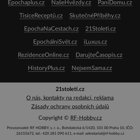
Epochaplus.cz
NašeHvězdy.cz
PaníDomu.cz
TisíceReceptů.cz
SkutečnéPříběhy.cz
EpochaNaCestach.cz
21Stoleti.cz
EpochálníSvět.cz
iLuxus.cz
RezidenceOnline.cz
DarujteČasopis.cz
HistoryPlus.cz
NejsemSama.cz
21stoleti.cz
O nás, kontakty na redakci, reklama
Zásady ochrany osobních údajů
Copyright ©
RF-Hobby.cz
Provozovatel: RF HOBBY, s. r. o., Bohdalecká 6/1420, 101 00 Praha 10, IČO:
26155672, tel.: 420 281 090 611, e-mail: sekretariat@rf-hobby.cz