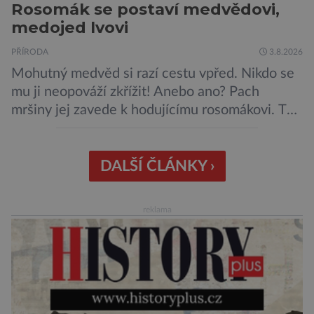
Rosomák se postaví medvědovi,
medojed lvovi
PŘÍRODA
3.8.2026
Mohutný medvěd si razí cestu vpřed. Nikdo se
mu ji neopováží zkřížit! Anebo ano? Pach
mršiny jej zavede k hodujícímu rosomákovi. Ten
se ale před ním nechystá ustoupit. Ačkoli
velikostní rozdíl mezi nimi je značný, statečná
„lasice“ je odhodlána bránit svou kořist.
DALŠÍ ČLÁNKY ›
Nedosahují nijak impozantní velikosti, jde spíše
o menší šelmy. Svou houževnatostí, bojovností
reklama
a […]