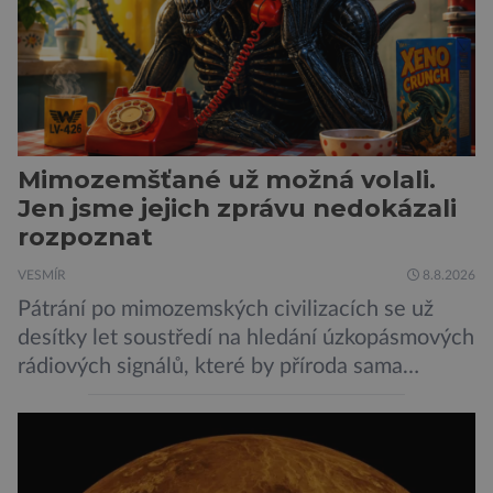
Mimozemšťané už možná volali.
Jen jsme jejich zprávu nedokázali
rozpoznat
VESMÍR
8.8.2026
Pátrání po mimozemských civilizacích se už
desítky let soustředí na hledání úzkopásmových
rádiových signálů, které by příroda sama
vytvořila jen stěží. Nová studie však naznačuje,
že právě tato strategie může být až příliš
svazující. Cestou vesmírem se totiž signál může
natolik změnit, že ho naše algoritmy vyhodnotí