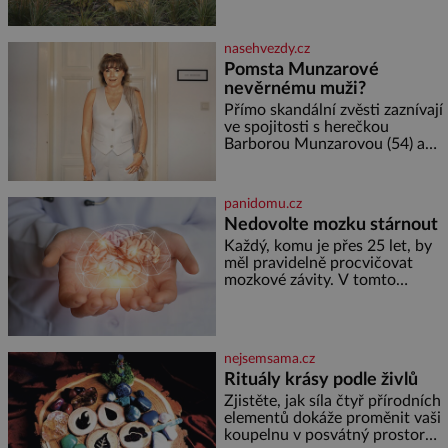
Velkých Losinách nebo v
květů, nalétá stovky kilometrů a
termálním
vyrobí přibližně devět gramů
medu – zhruba jednu čajovou
nasehvezdy.cz
lžičku. Sama o sobě se může
Pomsta Munzarové
zdát bezvýznamná. Teprve když
nevěrnému muži?
se spojí s dalšími desítkami tisíc
příslušnic svého včelstva,
Přímo skandální zvěsti zaznívají
vznikne jeden z
ve spojitosti s herečkou
nejdokonalejších organismů
Barborou Munzarovou (54) a
hercem Martinem Trnavským
(56). Munzarová měla být totiž
viděna s jakýmsi sympaťákem, s
panidomu.cz
nímž se velmi družně, až d
Nedovolte mozku stárnout
Každý, komu je přes 25 let, by
měl pravidelně procvičovat
mozkové závity. V tomto
období se totiž začíná
zhoršovat paměť. Možná máte
problém vzpomenout si na
jméno kolegy z práce. Nebo
nejsemsama.cz
marně v paměti lovíte název
Rituály krásy podle živlů
knížky, kterou jste nedávno
přečetli. Je to opravdu tak, s
Zjistěte, jak síla čtyř přírodních
věkem jako kdyby se paměť
elementů dokáže proměnit vaši
rozhodla stávkovat. Cvičte
koupelnu v posvátný prostor