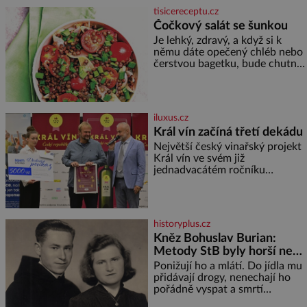
přitáhnout k němu pozornost
tisicereceptu.cz
záhadám nakloněných turi
Čočkový salát se šunkou
Je lehký, zdravý, a když si k
němu dáte opečený chléb nebo
čerstvou bagetku, bude chutnat
jedna báseň. Suroviny 250 g
vaší oblíbené čočky 150 g
cherry rajčátek 1 velká červená
cibule 2 lžíce
iluxus.cz
Král vín začíná třetí dekádu
Největší český vinařský projekt
Král vín ve svém již
jednadvacátém ročníku
představil nejlepší domácí vína.
Ta vybírala odborná porota z
celkem 1260 vzorků od 157
vinařů. Král vín, který se – i pře
historyplus.cz
Kněz Bohuslav Burian:
Metody StB byly horší než
gestapácké trýznění
Ponižují ho a mlátí. Do jídla mu
přidávají drogy, nenechají ho
pořádně vyspat a smrtí
vyhrožují i jeho nejbližším.