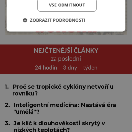
VŠE ODMÍTNOUT
ZOBRAZIT PODROBNOSTI
NEJČTENĚJŠÍ ČLÁNKY
za poslední
24 hodin
3 dny
týden
1.
Proč se tropické cyklóny netvoří u
rovníku?
2.
Inteligentní medicína: Nastává éra
"umělá"?
3.
Je klíč k dlouhověkosti skrytý v
nízkých teplotách?