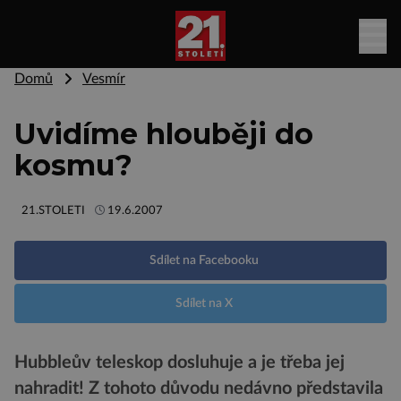
Domů
Vesmír
Uvidíme hlouběji do
kosmu?
21.STOLETI
19.6.2007
Sdílet na Facebooku
Sdílet na X
Hubbleův teleskop dosluhuje a je třeba jej
nahradit! Z tohoto důvodu nedávno představila