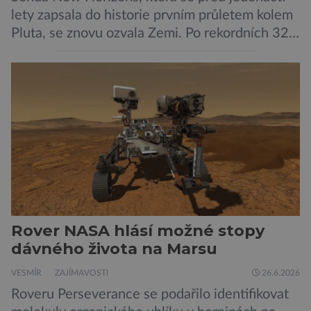
lety zapsala do historie prvním průletem kolem
Pluta, se znovu ozvala Zemi. Po rekordních 321
dnech v hibernačním režimu se ve vzdálenosti
9,5 miliardy kilometrů od Země probrala a
podle NASA je ve výtečném stavu. Nyní ji čeká
další etapa její mise, jejíž ambicí je přinést
dosud nejpodrobnější […]
Rover NASA hlásí možné stopy
dávného života na Marsu
VESMÍR
ZAJÍMAVOSTI
26.6.2026
Roveru Perseverance se podařilo identifikovat