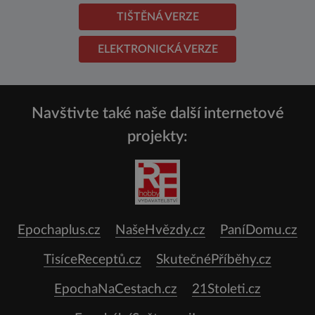
TIŠTĚNÁ VERZE
ELEKTRONICKÁ VERZE
Navštivte také naše další internetové
projekty:
Epochaplus.cz
NašeHvězdy.cz
PaníDomu.cz
TisíceReceptů.cz
SkutečnéPříběhy.cz
EpochaNaCestach.cz
21Stoleti.cz