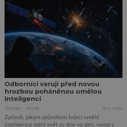
hustší než na Zemi a aby toho nebylo málo, z
oblaků se snáší kapky kyseliny sírové. Zkrátka,
není to prostředí, ve kterém by příčetný člověk
chtěl strávit […]
Odborníci varují před novou
hrozbou poháněnou umělou
inteligencí
TECHNIKA
VESMÍR
19.7.2026
Způsob, jakým způsobem tvůrci umělé
inteligence mění svět ze dne na den, nemá v