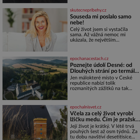
Burian kruté týrání nevydrží a
estébákům podepíše všechno,
skutecnepribehy.cz
co po něm chtějí. Svým
Souseda mi poslalo samo
podpisem jim potvrdí také to, že
nebe!
na něj během výslechů nikdo
nevyvíjel fyzický ani psychický
Celý život jsem si vystačila
nátlak. Syn brněnského řezníka
sama. Až vážná nemoc mi
chce být knězem a
ukázala, že největším
bohatstvím nejsou peníze ani
vlastní byt, ale člověk, který je
ochotný podat pomocnou ruku.
epochanacestach.cz
Vždycky jsem byla spíš
Poznejte údolí Desné: od
samotářka. Nepotřebovala jsem
Dlouhých strání po termální
kolem sebe partu kamarádek
prameny
ani partnera. Stačily mi knihy,
Jen málokteré místo v České
práce a hlavně klid. Hned po
republice nabízí tolik
studiích jsem odešla z rodného
rozmanitých zážitků na tak
města,
malém území jako údolí řeky
Desné v srdci Jeseníků. Během
jediného dne můžete
epochalnisvet.cz
nahlédnout do útrob jedné z
Včela za celý život vyrobí
nejvýznamnějších vodních
lžičku medu. Čím je pražský
elektráren v Evropě, vydat se na
med ze střech tak ceněný?
horské hřebeny, projet se na
Její život je krátký. V létě trvá
koloběžce a den zakončit
pouhých šest až osm týdnů. Za
poznáváním památek ve
tu dobu navštíví desetitisíce