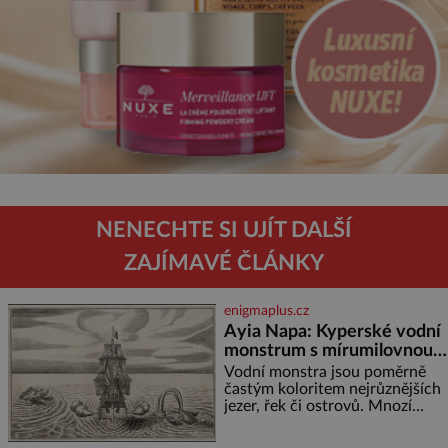
NENECHTE SI UJÍT DALŠÍ
ZAJÍMAVÉ ČLÁNKY
enigmaplus.cz
Ayia Napa: Kyperské vodní
monstrum s mírumilovnou
povahou
Vodní monstra jsou poměrně
častým koloritem nejrůznějších
jezer, řek či ostrovů. Mnozí
skeptici to přikládají hlavně
snaze dané místo zviditelnit a