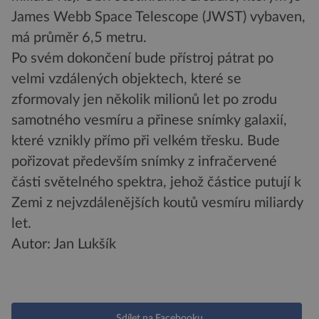
James Webb Space Telescope (JWST) vybaven,
má průměr 6,5 metru.
Po svém dokončení bude přístroj pátrat po
velmi vzdálených objektech, které se
zformovaly jen několik milionů let po zrodu
samotného vesmíru a přinese snímky galaxií,
které vznikly přímo při velkém třesku. Bude
pořizovat především snímky z infračervené
části světelného spektra, jehož částice putují k
Zemi z nejvzdálenějších koutů vesmíru miliardy
let.
Autor: Jan Lukšík
Sdílet na Facebooku