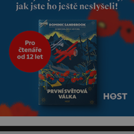
bezpečí, proto by pokoj
miminka měl působit především
klidně a útulně. Předškolní věk
je