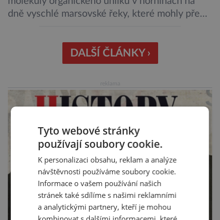
molekuly organického uhlíku v horninách na
dně vyschlé marsovské řeky, které mohly před
miliardami let vzniknout působením vody.
Svědčí snad o dávném životě na planetě?
Měření provedená přístrojem Sherloc,
DALŠÍ ČLÁNKY ›
umístěném na roveru Perseverance,
identifikovala organický uhlík v jílovcích z
reklama
výchozů, což jsou vyhaslé podzemní lávové
proudy vystupující na povrch, sopky […]
Tyto webové stránky
používají soubory cookie.
K personalizaci obsahu, reklam a analýze
návštěvnosti používáme soubory cookie.
Informace o vašem používání našich
stránek také sdílíme s našimi reklamními
a analytickými partnery, kteří je mohou
kombinovat s dalšími informacemi, které