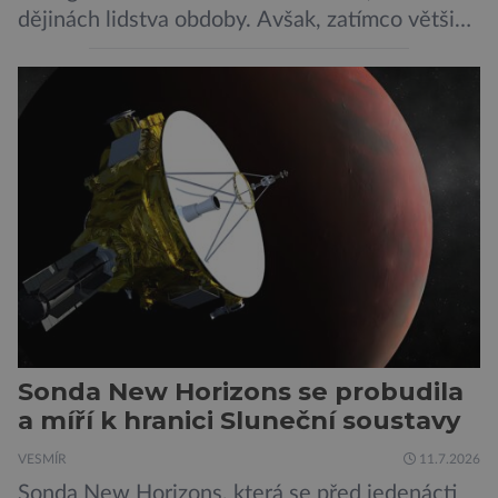
dějinách lidstva obdoby. Avšak, zatímco většina
pozornosti se soustředí na chatboty,
generování obrázků nebo automatizaci práce,
bezpečnostní experti upozorňují na mnohem
méně nápadné riziko. Podle některých
odborníků by už během příštích dvou let mohly
pokročilé systémy AI výrazně usnadnit
kybernetické útoky […]
Sonda New Horizons se probudila
a míří k hranici Sluneční soustavy
VESMÍR
11.7.2026
Sonda New Horizons, která se před jedenácti