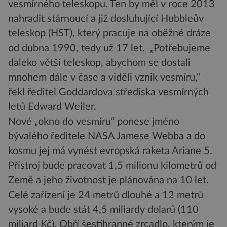
vesmírného teleskopu. Ten by měl v roce 2013
nahradit stárnoucí a již dosluhující Hubbleův
teleskop (HST), který pracuje na oběžné dráze
od dubna 1990, tedy už 17 let. „Potřebujeme
daleko větší teleskop, abychom se dostali
mnohem dále v čase a viděli vznik vesmíru,“
řekl ředitel Goddardova střediska vesmírných
letů Edward Weiler.
Nové „okno do vesmíru“ ponese jméno
bývalého ředitele NASA Jamese Webba a do
kosmu jej má vynést evropská raketa Ariane 5.
Přístroj bude pracovat 1,5 milionu kilometrů od
Země a jeho životnost je plánována na 10 let.
Celé zařízení je 24 metrů dlouhé a 12 metrů
vysoké a bude stát 4,5 miliardy dolarů (110
miliard Kč). Obří šestihranné zrcadlo, kterým je