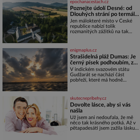
epochanacestach.cz
marně v paměti lovíte název
Poznejte údolí Desné: od
knížky, kterou jste nedávno
Dlouhých strání po termální
přečetli. Je to opravdu tak, s
věkem jako kdyby se paměť
prameny
Jen málokteré místo v České
rozhodla stávkovat. Cvičte
republice nabízí tolik
rozmanitých zážitků na tak
malém území jako údolí řeky
Desné v srdci Jeseníků. Během
jediného dne můžete
enigmaplus.cz
nahlédnout do útrob jedné z
Strašidelná pláž Dumas: Je
nejvýznamnějších vodních
černý písek podhoubím, ze
elektráren v Evropě, vydat se na
kterého roste zlo?
horské hřebeny, projet se na
V indickém svazovém státu
koloběžce a den zakončit
Gudžarát se nachází část
poznáváním památek ve
pobřeží, které má hodně
Velkých Losinách nebo v
temnou pověst. Jistě k tomu
termálním
přispívá i černý písek této pláže.
Proč má pláž takové netypické
skutecnepribehy.cz
zbarvení? Nakolik jsou pravd
Dovolte lásce, aby si vás
našla
Už jsem ani nedoufala, že mě
něco tak krásného potká. Až v
pětapadesáti jsem zažila lásku
na první pohled. Poprvé jsem se
vdávala, když mi bylo dvacet.