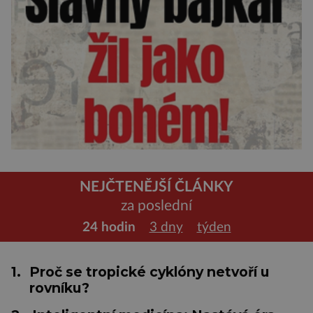
NEJČTENĚJŠÍ ČLÁNKY
za poslední
24 hodin
3 dny
týden
1.
Proč se tropické cyklóny netvoří u
rovníku?