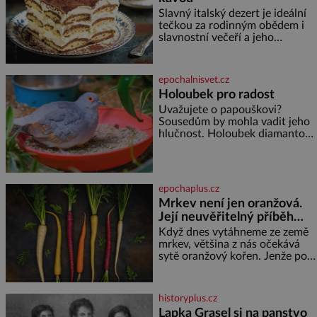
Slavný italský dezert je ideální
tečkou za rodinným obědem i
slavnostní večeří a jeho
příprava je jednodušší, než se
může zdát. Ingredience pro 4
osoby: 250 g mascarpone 3
epochalnisvet.cz
vejce 80 g cukru 200 g
Holoubek pro radost
cukrářských piškotů 250 ml
Uvažujete o papouškovi?
silné kávy 2 lžíce amaretta
Sousedům by mohla vadit jeho
kakao na posypání Postup:
hlučnost. Holoubek diamantový
Oddělte žloutky od bílků.
komunikuje téměř
Žloutky vyšlehejte s cukrem do
neslyšitelným pípáním, je
světlé pěny a postupně do nich
roztomilý a hodí se i pro
vmíchejte mascarpone, aby
chovatele začátečníky. Jedná
vznikl hladký
epochaplus.cz
se o nenáročného klidného
Mrkev není jen oranžová.
ptáčka, který většinu dne jen
Její neuvěřitelný příběh
posedává. Hodně času tráví na
zemi, kde sbírá zbytky semínek
začíná fialovou barvou
Když dnes vytáhneme ze země
Jeho domovinou je prakticky
mrkev, většina z nás očekává
celá Austrálie s výjimkou
sytě oranžový kořen. Jenže po
pobřežní oblasti.
většinu své historie je mrkev
všechno možné, jen ne
oranžová. Je fialová, žlutá, bílá,
historyplus.cz
někdy dokonce téměř černá. Až
Lapka Grasel si na panstvo
díky stovkám let pečlivého