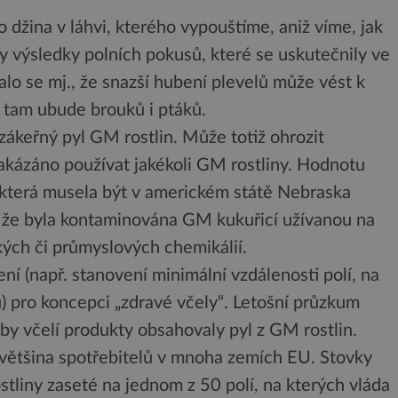
džina v láhvi, kterého vypouštíme, aniž víme, jak
y výsledky polních pokusů, které se uskutečnily ve
zalo se mj., že snazší hubení plevelů může vést k
že tam ubude brouků i ptáků.
 zákeřný pyl GM rostlin. Může totiž ohrozit
zakázáno používat jakékoli GM rostliny. Hodnotu
 která musela být v americkém státě Nebraska
o, že byla kontaminována GM kukuřicí užívanou na
kých či průmyslových chemikálií.
ření (např. stanovení minimální vzdálenosti polí, na
) pro koncepci „zdravé včely“. Letošní průzkum
aby včelí produkty obsahovaly pyl z GM rostlin.
 většina spotřebitelů v mnoha zemích EU. Stovky
ostliny zaseté na jednom z 50 polí, na kterých vláda