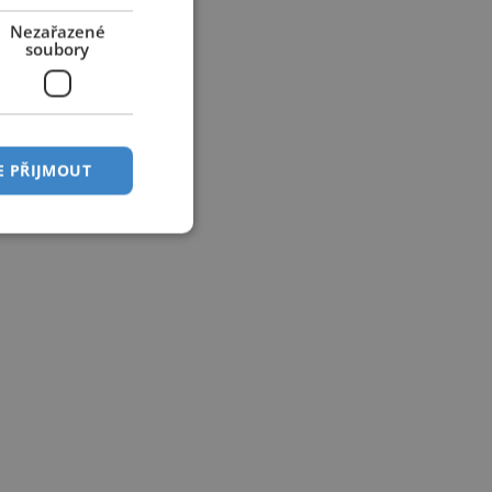
Nezařazené
soubory
E PŘIJMOUT