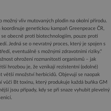
o možný vliv mutovaných plodin na okolní přírodu.
á koordinuje genetickou kampaň Greenpeace ČR,
se obecně proti biotechnologiím, pouze proti
í. Jedná se o nevratný proces, který je spojen s
tředí, eventuálně s možnými zdravotními riziky.“
žnost ohrožení rozmanitosti organismů – jak
tší hrozbou je, že vznikají rezistentní (odolné)
at větší množství herbicidů. Objevují se naopak
lní vůči Bt toxinu, který produkuje každá buňka GM
ší jsou případy, kdy se při snaze vyhubit plevelný
enicí.