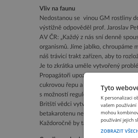
Vliv na faunu
Nedostanou se vinou GM rostliny do 
výstižně odpověděl prof. Jaroslav Pe
AV ČR: „Každý z nás sní denně spou
organismů. Jíme jablko, chroupáme mr
náš trávicí trakt zařízen, aby to roz
Je to zkrátka uměle vytvořený probl
Propagátoři upozorňují, že lze vypěst
cukrovou řepu a třtinu, „olejnatější“ 
Tyto webové
s možností regulovaného dozrávání.
K personalizaci 
Britští vědci vytvořili nový druh tzv.
vašem používání n
mohou kombinovat
betakarotenu než dřívější odrůdy. T
používání jejich 
Každoročně by tak nemuselo oslepno
ZOBRAZIT VŠEC