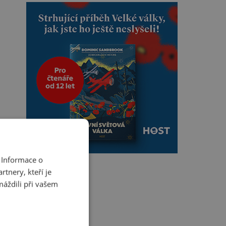
 Informace o
tnery, kteří je
máždili při vašem