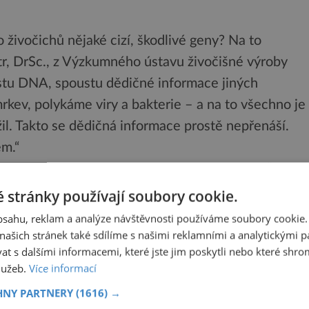
živočichů nějaké cizí, škodlivé geny? Na to
tr, DrSc., z Výzkumného ústavu živočišné výroby
stu DNA, spoustu dědičné informace jiných
kev, polykáme viry a bakterie – a na to všechno je
ložil. Takto se dědičná informace prostě nepřenáší.
ém.“
ovat i GM rostliny odolné vůči suchu, „sladší“
sóju, řepku apod. Na trhu se už objevila mj. rajčata
 stránky používají soubory cookie.
obsahu, reklam a analýze návštěvnosti používáme soubory cookie.
 zlaté rýže, která obsahuje dvacetkrát více
ašich stránek také sdílíme s našimi reklamními a analytickými par
 s dalšími informacemi, které jste jim poskytli nebo které shro
en se v lidském organismu přeměňuje na vitamin A.
služeb.
Více informací
ut 500 000 dětí kvůli chybějícímu vitaminu A.
HNY PARTNERY
(1616) →