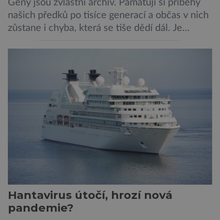
Geny jsou zvláštní archiv. Pamatují si příběhy
našich předků po tisíce generací a občas v nich
zůstane i chyba, která se tiše dědí dál. Je
nenápadná. Nepůsobí bolest ani únavu. Člověk
o ní nemusí vědět celý život. Přesto může
jednou rozhodnout o zdraví jeho dítěte. Právě
to je případ řady dědičných onemocnění,
například cystické fibrózy, […]
Hantavirus útočí, hrozí nová
pandemie?