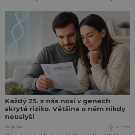
vyjádřit či neschopností udržet pozornost. Tyto
obtíže byly dlouhou dobu připisovány
nedostatku spánku a stresu při péči o
novorozence. Nyní se však ukazuje, že za tím
stojí změny v mozku vyvolané těhotenstvím!
Poporodní mozková mlha, v angličtině […]
Každý 25. z nás nosí v genech
skryté riziko. Většina o něm nikdy
neuslyší
MEDICÍNA
30.7.2026