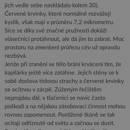
jich vedle sebe naskládalo kolem 30).
Červené krvinky, které normálně rozvážejí
kyslík, však mají v průměru 7,2 mikrometru.
Sice se díky své značné pružnosti dokáží
vlásečnicí protáhnout, ale dá jim to zabrat. Moc
prostoru na zmenšení průřezu cév už opravdu
nezbývá.
Jenže při zranění se tělo brání krvácení tím, že
kapilárky ještě více zatáhne. Jejich stěny se k
sobě doslova tisknou strachy a červené krvinky
se ocitnou v zácpě. Zúženým řečištěm
neprojdou dál, v tlačenici se navíc často
poškodí a na nějakou zásobovací činnost mohou
rovnou zapomenout. Postižené tkáně se tak
ocitají odříznuté od světa a začnou se dusit.