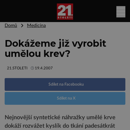
Domů
Medicína
Dokážeme již vyrobit
umělou krev?
21.STOLETI
19.4.2007
Sdílet na Facebooku
Sdílet na X
Nejnovější syntetické náhražky umělé krve
dokáží rozvážet kyslík do tkání padesátkrát