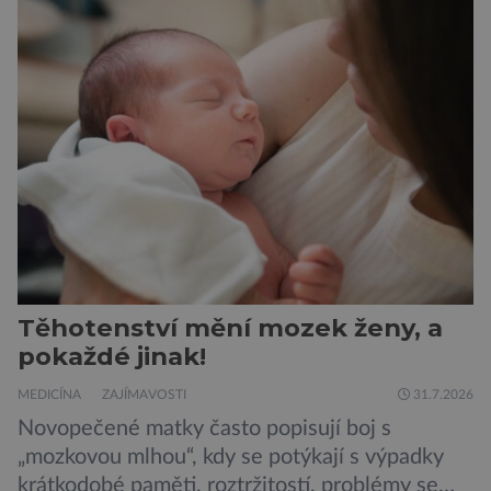
sardinky, které si může dovolit opravdu každý
„Místo toho, aby poskytovaly izolované
mononutrienty, jsou rybí konzervy kompletní
potravinou,“ říká nutriční specialista Colin
Robertson a zdůrazňuje […]
Těhotenství mění mozek ženy, a
pokaždé jinak!
MEDICÍNA
ZAJÍMAVOSTI
31.7.2026
Novopečené matky často popisují boj s
„mozkovou mlhou“, kdy se potýkají s výpadky
krátkodobé paměti, roztržitostí, problémy se