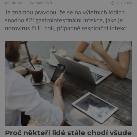
MEDICÍNA
ZAJÍMAVOSTI
28.7.2026
Je známou pravdou, že se na výletních lodích
snadno šíří gastrointestinální infekce, jako je
norovirus či E. coli, případně respirační infekce,
jak tomu bylo na počátku pandemie covidu.
Ovšem slyšet o prvním ohnisku hantaviru na
výletní lodi bylo znepokojivé i pro odborníky.
Zdá se, že nebezpečí bylo prozatím zažehnáno.
Máme se bát nové pandemie? Hantavirus […]
Proč někteří lidé stále chodí všude