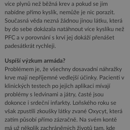
více plynů než běžná krev a pokud se jim
nabídne přímo kyslík, nemůže je nic porazit.
Současná věda nezná žádnou jinou látku, která
by do sebe dokázala natáhnout více kyslíku než
PFC a v porovnání s krví jej dokáží přenášet
padesátkrát rychleji.
Uspíší výzkum armáda?
Problémem je, že všechny dosavadní náhražky
krve mají nepříjemné vedlejší účinky. Pacienti v
klinických testech po jejich aplikaci mívají
problémy s ledvinami a játry, časté jsou
dokonce i srdeční infarkty. Loňského roku se
však zpustili zkoušky látky zvané Oxycyt, která
zatím působí přímo zázračně. Na svém kontě
má už několik zachráněných životů tam, kde