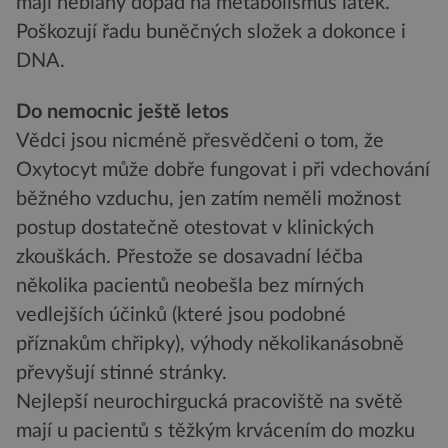
mají neblahý dopad na metabolismus látek.
Poškozují řadu buněčných složek a dokonce i
DNA.
Do nemocnic ještě letos
Vědci jsou nicméně přesvědčeni o tom, že
Oxytocyt může dobře fungovat i při vdechování
běžného vzduchu, jen zatím neměli možnost
postup dostatečně otestovat v klinických
zkouškách. Přestože se dosavadní léčba
několika pacientů neobešla bez mírných
vedlejších účinků (které jsou podobné
příznakům chřipky), výhody několikanásobně
převyšují stinné stránky.
Nejlepší neurochirgucká pracoviště na světě
mají u pacientů s těžkým krvácením do mozku