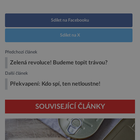
Sdílet na Facebooku
Sdílet na X
Předchozí článek
Zelená revoluce! Budeme topit trávou?
Další článek
Překvapení: Kdo spí, ten netloustne!
SOUVISEJÍCÍ ČLÁNKY