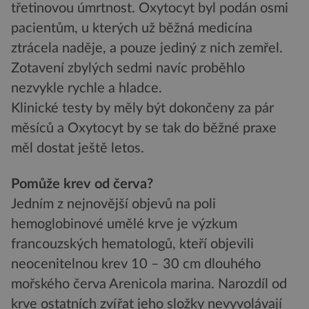
třetinovou úmrtnost. Oxytocyt byl podán osmi
pacientům, u kterých už běžná medicína
ztrácela naděje, a pouze jediný z nich zemřel.
Zotavení zbylých sedmi navíc proběhlo
nezvykle rychle a hladce.
Klinické testy by měly být dokončeny za pár
měsíců a Oxytocyt by se tak do běžné praxe
měl dostat ještě letos.
Pomůže krev od červa?
Jedním z nejnovější objevů na poli
hemoglobinové umělé krve je výzkum
francouzských hematologů, kteří objevili
neocenitelnou krev 10 – 30 cm dlouhého
mořského červa Arenicola marina. Narozdíl od
krve ostatních zvířat jeho složky nevyvolávají