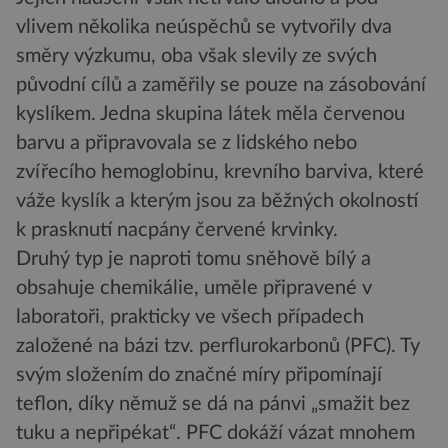
vlivem několika neúspěchů se vytvořily dva
směry výzkumu, oba však slevily ze svých
původní cílů a zaměřily se pouze na zásobování
kyslíkem. Jedna skupina látek měla červenou
barvu a připravovala se z lidského nebo
zvířecího hemoglobinu, krevního barviva, které
váže kyslík a kterým jsou za běžných okolností
k prasknutí nacpány červené krvinky.
Druhý typ je naproti tomu sněhově bílý a
obsahuje chemikálie, uměle připravené v
laboratoři, prakticky ve všech případech
založené na bázi tzv. perflurokarbonů (PFC). Ty
svým složením do značné míry připomínají
teflon, díky němuž se dá na pánvi „smažit bez
tuku a nepřipékat“. PFC dokáží vázat mnohem