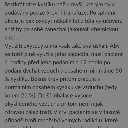
šestkrát více kyslíku než u myší, kterým byly
podávány pouze krevní transfuze. Po splnění
úkolu je pak oxycyt několik let z těla vylučován,
aniž by po sobě zanechal jakoukoli chemickou
stopu.
Využití oxytocytu má však také svá úskalí. Aby
se totiž plně využila jeho kapacita, musí pacient
4 hodiny před jeho podáním a 12 hodin po
podání dýchat vzduch s obsahem minimálně 50
% kyslíku. Běžná krev přitom pracuje s
normálním obsahem kyslíku ve vzduchu (tedy
kolem 21 %). Delší inhalace vysoce
okysličeného vzduchu přitom není nijak
zdravou záležitostí. V krvi pacienta se v takové
případě tvoří množství volných radikálů, které