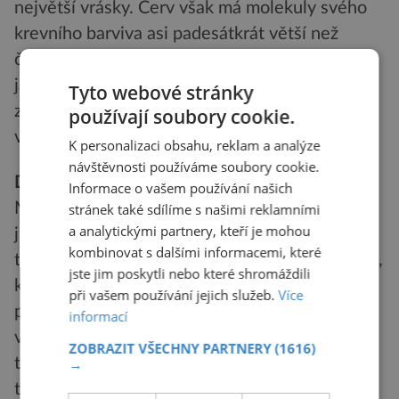
největší vrásky. Červ však má molekuly svého
krevního barviva asi padesátkrát větší než
člověk, a tak se ve volné formě chová podobně
jako krvinka. Jeho jedinou nevýhodou je, že na
Tyto webové stránky
získání každého litru krve je zapotřebí vykrvit
používají soubory cookie.
velké množství červů.
K personalizaci obsahu, reklam a analýze
návštěvnosti používáme soubory cookie.
Dávnověk krevních transfuzí
Informace o vašem používání našich
Myšlenkami na náhradu krve se zabývali lékaři
stránek také sdílíme s našimi reklamními
a analytickými partnery, kteří je mohou
již v 17. století. Nejstarší dochovaný záznam
kombinovat s dalšími informacemi, které
takového zákroku pochází z roku 1667 z Paříže,
jste jim poskytli nebo které shromáždili
kdy tamní ranhojiči tak dlouho pouštěli svému
při vašem používání jejich služeb.
Více
patnáctiletému chlapci žilou, až jim málem
informací
vykrvácel. Proto se rozhodli do něj znovu
ZOBRAZIT VŠECHNY PARTNERY
(1616)
trochu životodárné tekutiny nalít a využili k
→
tomu jako živou konzervu jednoho ze svých