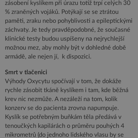
zásobení kyslíkem při úrazu totiž trpí celých 30
% zraněných vojáků. Potýkají se se ztrátou
paměti, zraku nebo pohyblivosti a epileptickými
záchvaty. Je tedy pravděpodobné, že současné
klinické testy budou uspíšeny na nejrychlejší
možnou mez, aby mohly být v dohledné době
armádě, ale nejen jí, k dispozici.
Smrt v tlačenici
Výhody Oxycytu spočívají v tom, že dokáže
rychle zásobit tkáně kyslíkem i tam, kde běžná
krev nic nezmůže. A nezáleží na tom, kolik
konzerv se do pacienta zrovna napumpuje.
Kyslík se potřebným buňkám těla předává v
tenoučkých kapilárách o průměru pouhých 4
mikrometrů (do jednoho lidského vlasu by se