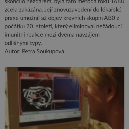
skončilo nezdarem, byla tato metoda roku 1680
zcela zakázána. Její znovuzavedení do lékařské
praxe umožnil až objev krevních skupin AB0 z
počátku 20. století, který eliminoval nežádoucí
imunitní reakce mezi dvěma navzájem
odlišnými typy.
Autor: Petra Soukupová