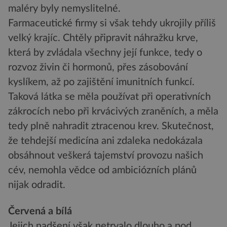
maléry byly nemyslitelné.
Farmaceutické firmy si však tehdy ukrojily příliš
velký krajíc. Chtěly připravit náhražku krve,
která by zvládala všechny její funkce, tedy o
rozvoz živin či hormonů, přes zásobování
kyslíkem, až po zajištění imunitních funkcí.
Taková látka se měla používat při operativních
zákrocích nebo při krvácivých zraněních, a měla
tedy plně nahradit ztracenou krev. Skutečnost,
že tehdejší medicína ani zdaleka nedokázala
obsáhnout veškerá tajemství provozu našich
cév, nemohla vědce od ambiciózních plánů
nijak odradit.
Červená a bílá
Jejich nadšení však netrvalo dlouho a pod