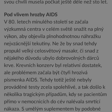
svou chvíli musela počkat ještě déle než sto let.
Pod vlivem hrozby AIDS
V 80. letech minulého století se začala
výzkumná centra v celém světě snažit na plný
výkon, aby objevila plnohodnotnou náhražku
nejvzácnější tekutiny. Ne že by snad tehdy
propukl velký celosvětový masakr, či snad z
nějakého důvodu ubylo dobrovolných dárců
krve. Krevních konzerv byl relativní dostatek,
ale problémem začala být čtyři hrozivá
písmenka AIDS. Tehdy totiž ještě nebyly
prováděné testy zcela spolehlivé, a tak došlo k
několika tragickým případům, kdy se pacientům
přímo v nemocnicích do cév nalévala smrtící
nákaza. S umělým suplementem by podobné