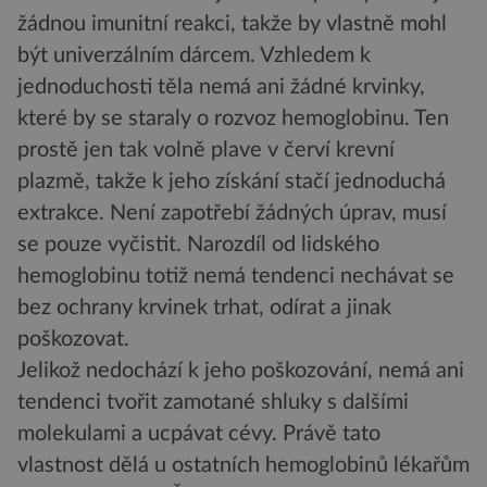
žádnou imunitní reakci, takže by vlastně mohl
být univerzálním dárcem. Vzhledem k
jednoduchosti těla nemá ani žádné krvinky,
které by se staraly o rozvoz hemoglobinu. Ten
prostě jen tak volně plave v červí krevní
plazmě, takže k jeho získání stačí jednoduchá
extrakce. Není zapotřebí žádných úprav, musí
se pouze vyčistit. Narozdíl od lidského
hemoglobinu totiž nemá tendenci nechávat se
bez ochrany krvinek trhat, odírat a jinak
poškozovat.
Jelikož nedochází k jeho poškozování, nemá ani
tendenci tvořit zamotané shluky s dalšími
molekulami a ucpávat cévy. Právě tato
vlastnost dělá u ostatních hemoglobinů lékařům