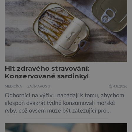
Hit zdravého stravování:
Konzervované sardinky!
MEDICÍNA
ZAJÍMAVOSTI
4.8.2026
Odborníci na výživu nabádají k tomu, abychom
alespoň dvakrát týdně konzumovali mořské
ryby, což ovšem může být zatěžující pro
peněženku. Dobrou zprávou je, že hvězdou
doporučení se nyní staly konzervované