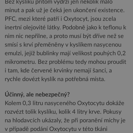
Bez kyslíku přitom vydrží jen několik málo
minut a pak už je čeká jen ukončení existence.
PFC, mezi které patří i Oxytocyt, jsou zcela
inertní olejovité látky. Podobně jako k teflonu k
nim nic nepřilne, a proto musí být dříve než se
smísí s krví přeměněny v kyslíkem nasycenou
emulzi, jejíž bublinky mají velikost pouhých 0,2
mikrometru. Bez problému tedy mohou proudit
i tam, kde červené krvinky nemají šanci, a
rychle dovézt kyslík na potřebná místa.
Účinný, ale nebezpečný?
Kolem 0,3 litru nasyceného Oxytocytu dokáže
rozvézt tolik kyslíku, kolik 4 litry krve. Pokusy
na hlodavcích ukázaly, že při poranění míchy je
v případě podání Oxytocytu v této tkáni