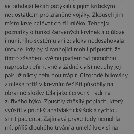
se tehdejší lékaři potýkali s jejím kritickým
nedostatkem pro zraněné vojáky. Zkoušeli jim
místo krve nalévat do žil mléko. Tehdejší
poznatky o funkci červených krvinek a o úloze
imunitního systému ani zdaleka nedosahovala
úrovně, kdy by si ranhojiči mohli připustit, že
tímto zásahem svému pacientovi pomohou
naprosto definitivně a žádné další neduhy jej
pak už nikdy nebudou trápit. Cizorodé bílkoviny
z mléka totiž v krevním řečišti působily na
obranné složky těla jako červený hadr na
zuřivého býka. Zpustily zběsilý poplach, který
vyústil v prudký anafylaktický šok a rychlou
smrt pacienta. Zajímavá praxe tedy nemohla
mít příliš dlouhého trvání a umělá krev si na