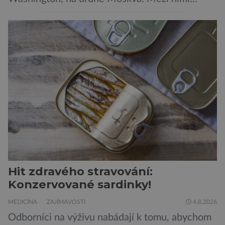
jaderný arzenál schopný zničit planetu
padesátkrát dokola, železná opona a miliony
vojáků v permanentní pohotovosti. A pak je tu
Donald Kendall, generální ředitel společnosti
PepsiCo, který se v květnu roku 1989 stává
admirálem flotily, jež čítá sedmnáct […]
Hit zdravého stravování:
Konzervované sardinky!
MEDICÍNA
ZAJÍMAVOSTI
4.8.2026
Odborníci na výživu nabádají k tomu, abychom