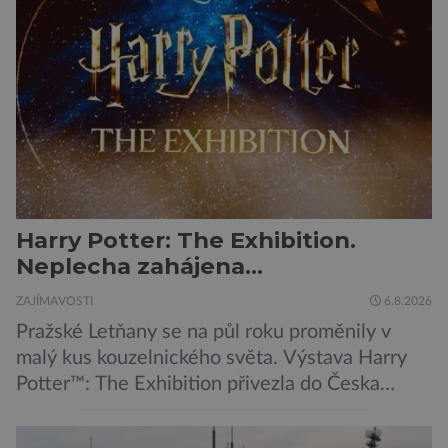
Harry Potter: The Exhibition.
Neplecha zahájena…
ZAJÍMAVOSTI
6.8.2026
Pražské Letňany se na půl roku proměnily v
malý kus kouzelnického světa. Výstava Harry
Potter™: The Exhibition přivezla do Česka
originální filmové kostýmy a rekvizity,
Bradavice, Hagridovu chýši i učebny, ve