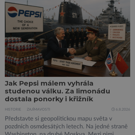
kterých si můžete zkusit kouzla na vlastní kůži.
Nechte tedy mudlovské starosti přede dveřmi.
Neplecha byla zahájena. Dopis z Bradavic
možná stále nepřišel, ale […]
Jak Pepsi málem vyhrála
studenou válku. Za limonádu
dostala ponorky i křižník
HISTORIE
ZAJÍMAVOSTI
6.8.2026
Představte si geopolitickou mapu světa v
pozdních osmdesátých letech. Na jedné straně
Washington, na druhé Moskva. Mezi nimi