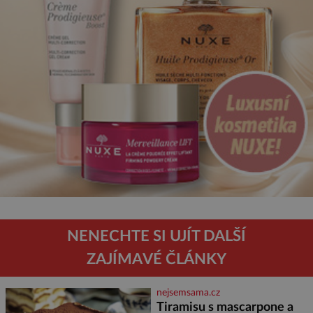
NENECHTE SI UJÍT DALŠÍ
ZAJÍMAVÉ ČLÁNKY
nejsemsama.cz
Tiramisu s mascarpone a