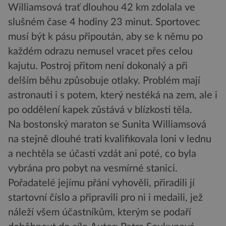
Williamsová trať dlouhou 42 km zdolala ve
slušném čase 4 hodiny 23 minut. Sportovec
musí být k pásu připoután, aby se k němu po
každém odrazu nemusel vracet přes celou
kajutu. Postroj přitom není dokonalý a při
delším běhu způsobuje otlaky. Problém mají
astronauti i s potem, který nestéká na zem, ale i
po oddělení kapek zůstává v blízkosti těla.
Na bostonský maraton se Sunita Williamsová
na stejně dlouhé trati kvalifikovala loni v lednu
a nechtěla se účasti vzdát ani poté, co byla
vybrána pro pobyt na vesmírné stanici.
Pořadatelé jejímu přání vyhověli, přiradili jí
startovní číslo a připravili pro ni i medaili, jež
náleží všem účastníkům, kterým se podaří