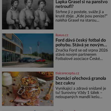
Lapka Grasel si na panstvo
díky stovkám let pečlivého
netroufl?
šlechtění se z ní stává zelenina,
bez které si českou zahradu ani
Strhne ji z postele, sváže ji a
nedokážeme představit. Její
krutě zbije. „Kde jsou peníze?“
příběh je
naléhá Grasel na starou
švadlenku. Když mu to
neprozradí – ostatně ani
nemůže, protože žádné nemá,
iluxus.cz
spokojí se lupič s několika
Ford dává český fotbal do
měďáky a štůčky látky. Zraněná
pohybu. Stává se novým
žena pár dní nato umírá. Je to
partnerem FAČR
muž nebývale krutý. Jeho činy
Značka Ford se od srpna 2026
budí hrůzu ještě dlouho po jeho
stává novým partnerem
smrti
Fotbalové asociace České
republiky. V rámci tříleté
spolupráce zajistí mobilitu
asociace, reprezentačních týmů
tisicereceptu.cz
i českého fotbalu v regionech.
Domácí ořechová granola
Partner
bez cukru
Vynikající a zdravá snídaně je
tu! Suroviny Vždy 1 šálek –
neloupaných mandlí kešu
ořechů vlašských ořechů
slunečnicových semínek
semínek dýně rozinek 3 šálky