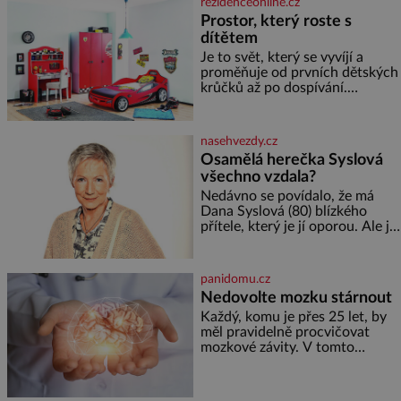
rezidenceonline.cz
ovesných vloček 1 lžíce mlet
Prostor, který roste s
dítětem
Je to svět, který se vyvíjí a
proměňuje od prvních dětských
krůčků až po dospívání.
Správně navržený pokoj
podporuje bezpečí, kreativitu,
soustředění i odpočinek a
nasehvezdy.cz
reaguje na každou etapu života
Osamělá herečka Syslová
a specifické potřeby dítěte. Pro
všechno vzdala?
nejmenší je klíčová
jednoduchost, měkkost a
Nedávno se povídalo, že má
bezpečí, proto by pokoj
Dana Syslová (80) blízkého
miminka měl působit především
přítele, který je jí oporou. Ale je
klidně a útulně. Předškolní věk
to ještě vůbec pravda? V
je
posledních dnech čím dál
častěji mluví o svém odchodu.
panidomu.cz
Dohnala ji snad samota? Půs
Nedovolte mozku stárnout
Každý, komu je přes 25 let, by
měl pravidelně procvičovat
mozkové závity. V tomto
období se totiž začíná
zhoršovat paměť. Možná máte
problém vzpomenout si na