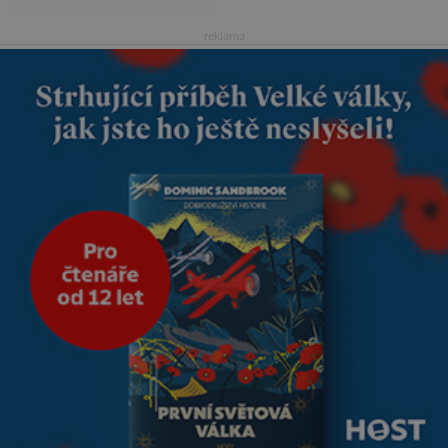
vdávala, když mi bylo dvacet.
Oba jsme byli mladí a byl to tak
reklama
říkajíc sňatek z rozumu. Rodiče
nás dali dohromady, Toník byl
dobře zaopatřený mladý muž.
Manželství nám oběma moc
nesvědčilo, brzy jsme zjistili, že