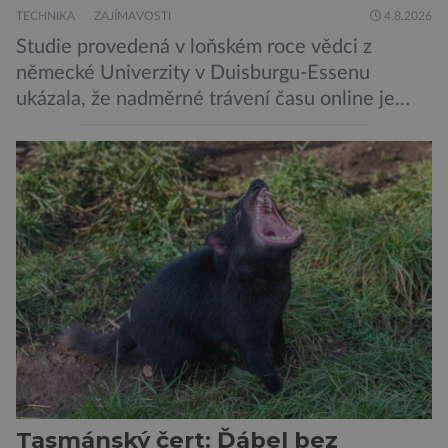
TECHNIKA
ZAJÍMAVOSTI
4.8.2026
Studie provedená v loňském roce vědci z
německé Univerzity v Duisburgu-Essenu
ukázala, že nadměrné trávení času online je
spojeno s vyšší úrovní stresu, horší náladou a
vede k zanedbávání dalších aktivit. Zúčastnilo
se jí 900 dospělých Němců, kteří uvedli, že se v
posledním roce alespoň jednou zapojili do hraní
her, sledování pornografie, sledování sociálních
sítí […]
Tasmánský čert: Ďábel bez