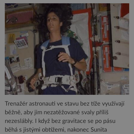
Trenažér astronauti ve stavu bez tíže využívají
běžně, aby jim nezatěžované svaly příliš
nezeslábly. I když bez gravitace se po pásu
běhá s jistými obtížemi, nakonec Sunita