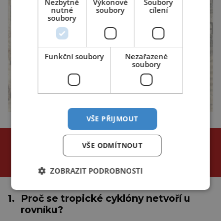
Nezbytně
Výkonové
Soubory
nutné
soubory
cílení
soubory
Funkční soubory
Nezařazené
soubory
VŠE PŘIJMOUT
NEJČTENĚJŠÍ ČLÁNKY
VŠE ODMÍTNOUT
za poslední
24 hodin
3 dny
týden
ZOBRAZIT PODROBNOSTI
1.
Proč se tropické cyklóny netvoří u
rovníku?