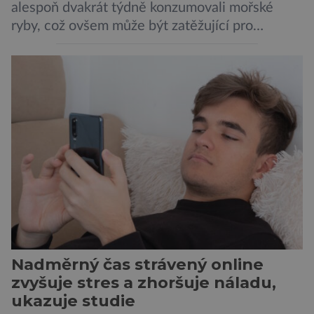
alespoň dvakrát týdně konzumovali mořské
ryby, což ovšem může být zatěžující pro
peněženku. Dobrou zprávou je, že hvězdou
doporučení se nyní staly konzervované
sardinky, které si může dovolit opravdu každý
„Místo toho, aby poskytovaly izolované
mononutrienty, jsou rybí konzervy kompletní
potravinou,“ říká nutriční specialista Colin
Robertson a zdůrazňuje […]
Nadměrný čas strávený online
zvyšuje stres a zhoršuje náladu,
ukazuje studie