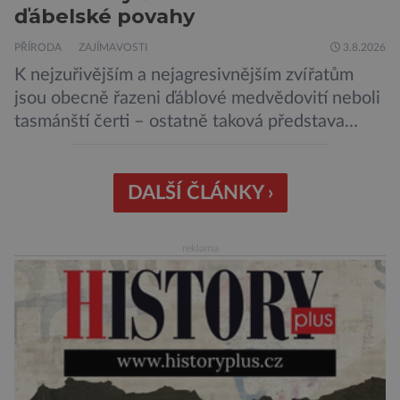
ďábelské povahy
PŘÍRODA
ZAJÍMAVOSTI
3.8.2026
K nejzuřivějším a nejagresivnějším zvířatům
jsou obecně řazeni ďáblové medvědovití neboli
tasmánští čerti – ostatně taková představa
vyplývá i z jejich názvu. Tito největší draví
vačnatci, vyskytující se dnes již výhradně na
ostrově Tasmánie, si však takovou nálepku
DALŠÍ ČLÁNKY ›
vůbec nezaslouží. Fakticky se totiž spíše než o
zákeřné a nebezpečné vzteklouny jedná o
reklama
plaché živočichy. Velikostně […]