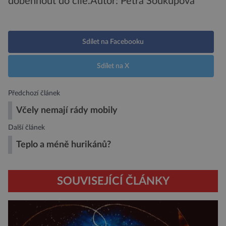
doběhnout do cíle.
Autor: Petra Soukupová
Sdílet na Facebooku
Sdílet na X
Předchozí článek
Včely nemají rády mobily
Další článek
Teplo a méně hurikánů?
SOUVISEJÍCÍ ČLÁNKY