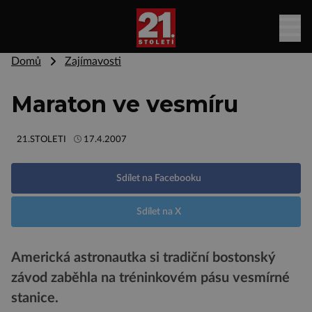
Domů
Zajímavosti
Maraton ve vesmíru
21.STOLETI
17.4.2007
Sdílet na Facebooku
Sdílet na X
Americká astronautka si tradiční bostonský
závod zaběhla na tréninkovém pásu vesmírné
stanice.