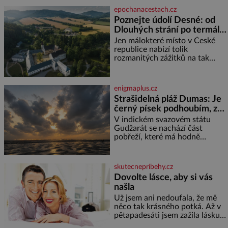
jméno kolegy z práce. Nebo
epochanacestach.cz
marně v paměti lovíte název
Poznejte údolí Desné: od
knížky, kterou jste nedávno
Dlouhých strání po termální
přečetli. Je to opravdu tak, s
věkem jako kdyby se paměť
prameny
Jen málokteré místo v České
rozhodla stávkovat. Cvičte
republice nabízí tolik
rozmanitých zážitků na tak
malém území jako údolí řeky
Desné v srdci Jeseníků. Během
jediného dne můžete
enigmaplus.cz
nahlédnout do útrob jedné z
Strašidelná pláž Dumas: Je
nejvýznamnějších vodních
černý písek podhoubím, ze
elektráren v Evropě, vydat se na
kterého roste zlo?
horské hřebeny, projet se na
V indickém svazovém státu
koloběžce a den zakončit
Gudžarát se nachází část
poznáváním památek ve
pobřeží, které má hodně
Velkých Losinách nebo v
temnou pověst. Jistě k tomu
termálním
přispívá i černý písek této pláže.
Proč má pláž takové netypické
skutecnepribehy.cz
zbarvení? Nakolik jsou pravd
Dovolte lásce, aby si vás
našla
Už jsem ani nedoufala, že mě
něco tak krásného potká. Až v
pětapadesáti jsem zažila lásku
na první pohled. Poprvé jsem se