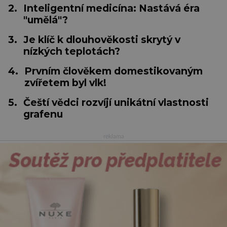
2.
Inteligentní medicína: Nastává éra
"umělá"?
3.
Je klíč k dlouhověkosti skrytý v
nízkých teplotách?
4.
Prvním člověkem domestikovaným
zvířetem byl vlk!
5.
Čeští vědci rozvíjí unikátní vlastnosti
grafenu
reklama