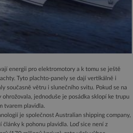
ají energii pro elektromotory a k tomu se ještě
achty. Tyto plachto-panely se dají vertikálně i
aly současně větru i slunečního svitu. Pokud se na
ty ohrožovala, jednoduše je posádka sklopí ke trupu
m tvarem plavidla.
nologií je společnost Australian shipping company,
ní články k pohonu plavidla. Loď sice není z