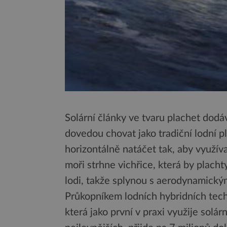
Solární články ve tvaru plachet dodáv
dovedou chovat jako tradiční lodní pl
horizontálně natáčet tak, aby využív
moři strhne vichřice, která by plach
lodi, takže splynou s aerodynamický
Průkopníkem lodních hybridních tech
která jako první v praxi využije solár