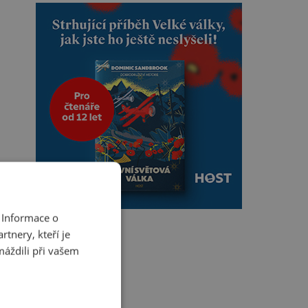
 Informace o
tnery, kteří je
máždili při vašem