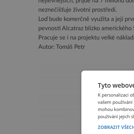
nejlevnějších, přijde na 7 milionů do
neznečišťuje životní prostředí.
Loď bude komerčně využita a její prvn
pevnosti Alcatraz blízko amerického 
Pracuje se i na projektu velké nákla
Autor: Tomáš Petr
Tyto webové
K personalizaci 
vašem používání n
mohou kombinovat
používání jejich 
ZOBRAZIT VŠEC