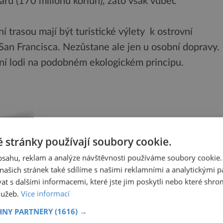
larů (170 milionů koriun), zato však vůbec
í trasou mají být turistické výlety k ostrovní
San Francisca. Nezůstane ale jen u osobní dopravy.
dní lodi na podobném ekologickém principu.
 stránky používají soubory cookie.
obsahu, reklam a analýze návštěvnosti používáme soubory cookie.
ašich stránek také sdílíme s našimi reklamními a analytickými par
 s dalšími informacemi, které jste jim poskytli nebo které shro
služeb.
Více informací
HNY PARTNERY
(1616) →