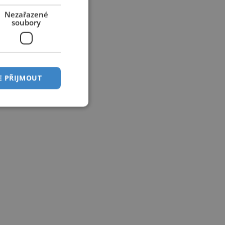
Nezařazené
soubory
E PŘIJMOUT