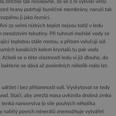
a zmrzne tak nešikovně, že se z ní vytvoří větší
Ostré hrany potrhají buněčné membrány, naruší tak
ozpářou ji jako řezníci.
Ani za velmi nízkých teplot nejsou totiž v ledu
m množstvím tekutiny. Při tuhnutí mořské vody se
ající teplotou stále rostou, a přitom vylučují sůl.
turních kanálcích kolem krystalů tu pak voda
Ačkoli se o této vlastnosti ledu ví již dlouho, do
 bakterie se dává až posledních několik málo let.
udržet i bez přítomnosti soli. Vyskytovat se tedy
vod. Stačí, aby zmrzlá masa uvěznila drobná zrnka
 tenká nanovrstva (o síle pouhých několika
cky nabitý povrch minerálů znemožňuje vytvářet