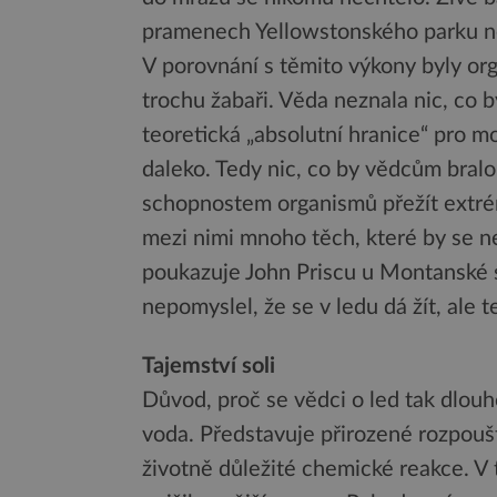
pramenech Yellowstonského parku n
V porovnání s těmito výkony byly or
trochu žabaři. Věda neznala nic, co b
teoretická „absolutní hranice“ pro mo
daleko. Tedy nic, co by vědcům bralo
schopnostem organismů přežít extré
mezi nimi mnoho těch, které by se n
poukazuje John Priscu u Montanské s
nepomyslel, že se v ledu dá žít, ale
Tajemství soli
Důvod, proč se vědci o led tak dlouho
voda. Představuje přirozené rozpoušt
životně důležité chemické reakce. V