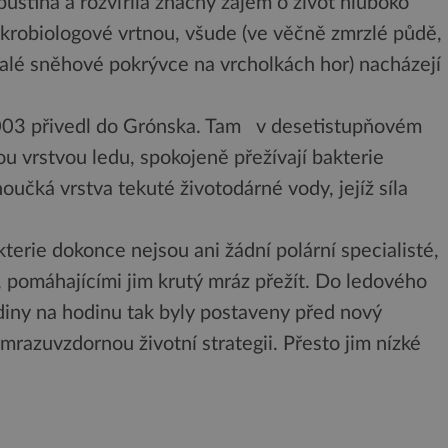
pustina a rozvířila značný zájem o život hluboko
krobiologové vrtnou, všude (ve věčně zmrzlé půdě,
valé sněhové pokrývce na vrcholkách hor) nacházejí
2003 přivedl do Grónska. Tam v desetistupňovém
u vrstvou ledu, spokojeně přežívají bakterie
enoučká vrstva tekuté životodárné vody, jejíž síla
kterie dokonce nejsou ani žádní polární specialisté,
 pomáhajícími jim krutý mráz přežít. Do ledového
diny na hodinu tak byly postaveny před nový
si mrazuvzdornou životní strategii. Přesto jim nízké