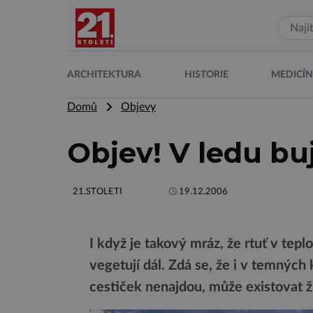
ARCHITEKTURA
HISTORIE
MEDICÍ
Domů
Objevy
Objev! V ledu buj
21.STOLETI
19.12.2006
I když je takový mráz, že rtuť v te
vegetují dál. Zdá se, že i v temnýc
cestiček nenajdou, může existovat ž