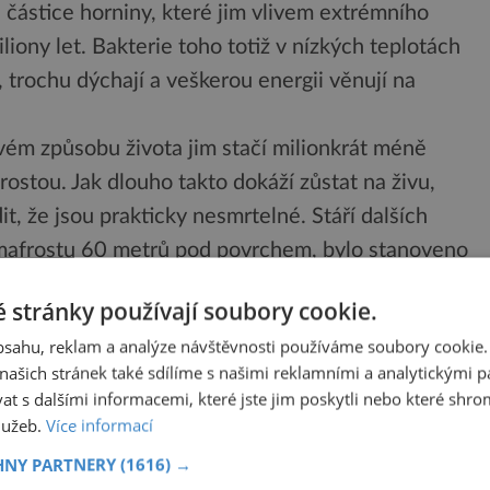
é částice horniny, které jim vlivem extrémního
iony let. Bakterie toho totiž v nízkých teplotách
 trochu dýchají a veškerou energii věnují na
ovém způsobu života jim stačí milionkrát méně
rostou. Jak dlouho takto dokáží zůstat na živu,
it, že jsou prakticky nesmrtelné. Stáří dalších
rmafrostu 60 metrů pod povrchem, bylo stanoveno
ností nazvat dá!
 stránky používají soubory cookie.
obsahu, reklam a analýze návštěvnosti používáme soubory cookie.
ašich stránek také sdílíme s našimi reklamními a analytickými par
ý kalibr. Sice za běžných podmínek bydlí „jen“ ve
 s dalšími informacemi, které jste jim poskytli nebo které shro
kázala, že si dokáže poradit i s mnohem nižšími
služeb.
Více informací
ejí odolnosti nevěděli rady, protože přežívala
HNY PARTNERY
(1616) →
ednoduše strčili do tekutého dusíku. –196 oC