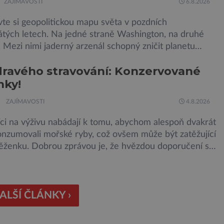
ZAJÍMAVOSTI
6.8.2026
te si geopolitickou mapu světa v pozdních
tých letech. Na jedné straně Washington, na druhé
Mezi nimi jaderný arzenál schopný zničit planetu
rát dokola, železná opona a miliony vojáků v
dravého stravování: Konzervované
tní pohotovosti. A pak je tu Donald Kendall, generální
nky!
společnosti PepsiCo, který se v květnu roku 1989 stává
m flotily, jež čítá sedmnáct […]
ZAJÍMAVOSTI
4.8.2026
ci na výživu nabádají k tomu, abychom alespoň dvakrát
onzumovali mořské ryby, což ovšem může být zatěžující
ěženku. Dobrou zprávou je, že hvězdou doporučení se
ly konzervované sardinky, které si může dovolit
 každý „Místo toho, aby poskytovaly izolované
ienty, jsou rybí konzervy kompletní potravinou,“ říká
 specialista Colin Robertson a zdůrazňuje […]
ALŠÍ ČLÁNKY ›