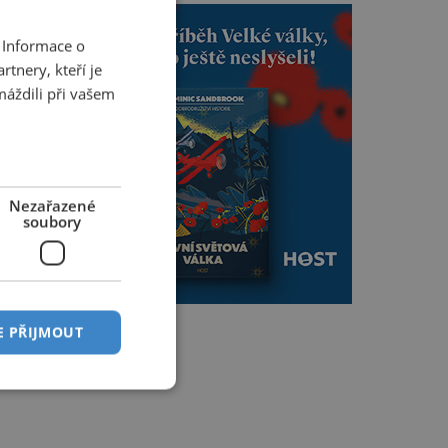
 Informace o
tnery, kteří je
máždili při vašem
Nezařazené
soubory
E PŘIJMOUT