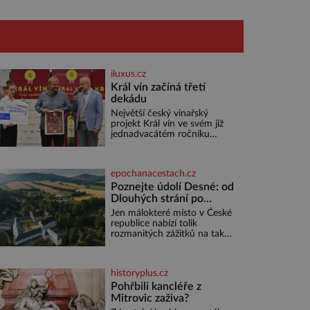
iluxus.cz
Král vín začíná třetí
dekádu
Největší český vinařský
projekt Král vín ve svém již
jednadvacátém ročníku
představil nejlepší domácí
vína. Ta vybírala odborná
porota z celkem 1260 vzorků
epochanacestach.cz
od 157 vinařů. Král vín, který
se – i pře
Poznejte údolí Desné: od
Dlouhých strání po
termální prameny
Jen málokteré místo v České
republice nabízí tolik
rozmanitých zážitků na tak
malém území jako údolí řeky
Desné v srdci Jeseníků.
Během jediného dne můžete
historyplus.cz
nahlédnout do útrob jedné z
nejvýznamnějších vodních
Pohřbili kancléře z
elektráren v Evropě, vydat se
Mitrovic zaživa?
na horské hřebeny, projet se