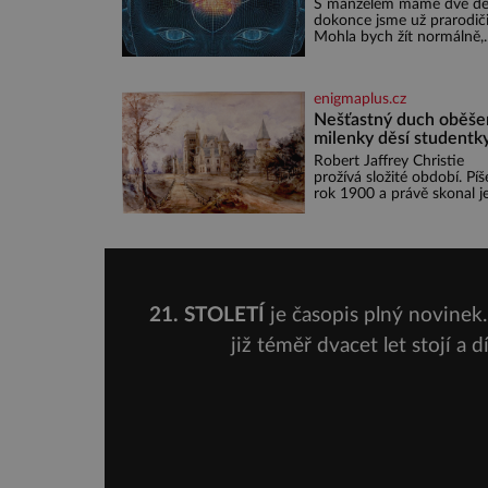
S manželem máme dvě dě
Nemusíte však zoufat. Po
dokonce jsme už prarodiči
budete mít promyšlený
Mohla bych žít normálně,
jídelníček, žadné pařáky si
nebýt jedné zásadní změn
vás
která mi nabourala mysl.
Živím se jako mzdová účet
enigmaplus.cz
konec měsíce je pro mě v
velice psychicky náročný
Nešťastný duch oběše
obdobím. Od té chvíle, co
milenky děsí studentk
máme vnoučata, mi dcera
Robert Jaffrey Christie
čím dál častěji volá o pom
prožívá složité období. Píš
co se hlídání týče. Dalo b
rok 1900 a právě skonal j
otec, známý továrník Will
Mellis Christie (1829–190
Smutná událost je ale
doprovázena ohromným
dědictvím
21. STOLETÍ
je časopis plný novinek. 
již téměř dvacet let stojí a 