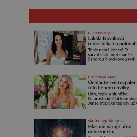
nasehvezdy.cz
Lákala Nováková
řemeslníka na polona
tělo!
Tohle nemá konce! O
šarvátkách mezi manželi
Sandrou Novákovou (44) 
Vojtěchem Moravcem (39)
toho napsalo už hodně. A
kdo by doufal, že horká 
nejsemsama.cz
u herečky ze seriálu Ulice 
režiséra vychladne,
Ochlaďte své rozpále
tělo během chvilky
Léto, teplo a sluníčko.
Naprosto ideální kombina
Jenže tropické teploty už 
příjemné nejsou. Víte, jak
potravinami se můžete ry
ochladit? K dyž se nám tr
skutecnepribehy.cz
zaryjí pod kůži, hledáme ú
v bazénu nebo pomocí
Hlas mě varuje před
klimatizace. Jenže ne vžd
nebezpečím
můžeme být v jejich blízkos