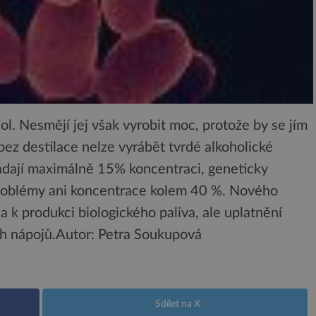
ol. Nesmějí jej však vyrobit moc, protože by se jím
 bez destilace nelze vyrábět tvrdé alkoholické
ádají maximálně 15% koncentraci, geneticky
roblémy ani koncentrace kolem 40 %. Nového
a k produkci biologického paliva, ale uplatnění
ch nápojů.
Autor: Petra Soukupová
Sdílet na X