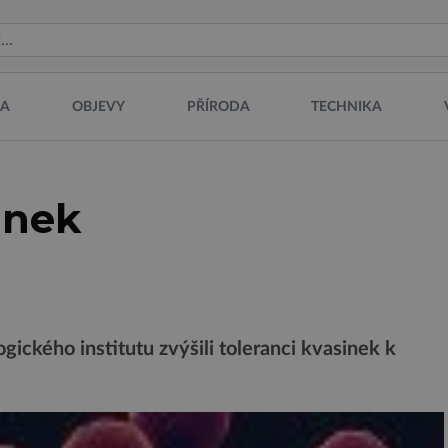
NA
OBJEVY
PŘÍRODA
TECHNIKA
inek
ického institutu zvýšili toleranci kvasinek k