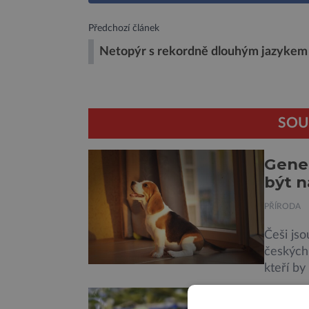
Předchozí článek
Netopýr s rekordně dlouhým jazykem
SOU
Genet
být n
PŘÍRODA
Češi jso
českých 
kteří by
Jejich i
Žáby 
obsažené