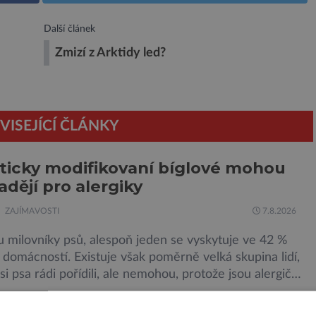
Další článek
Zmizí z Arktidy led?
VISEJÍCÍ ČLÁNKY
icky modifikovaní bíglové mohou
adějí pro alergiky
ZAJÍMAVOSTI
7.8.2026
u milovníky psů, alespoň jeden se vyskytuje ve 42 %
domácností. Existuje však poměrně velká skupina lidí,
 si psa rádi pořídili, ale nemohou, protože jsou alergičtí.
munitní systém přecitlivěle reaguje na proteiny
mohou poskytnout protilátku proti
 v psích slinách, potu, moči a šupinkách kůže,