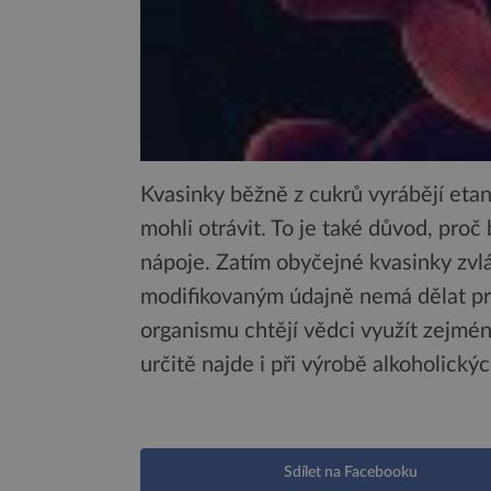
Kvasinky běžně z cukrů vyrábějí etan
mohli otrávit. To je také důvod, proč
nápoje. Zatím obyčejné kvasinky zvl
modifikovaným údajně nemá dělat p
organismu chtějí vědci využít zejmén
určitě najde i při výrobě alkoholický
Sdílet na Facebooku