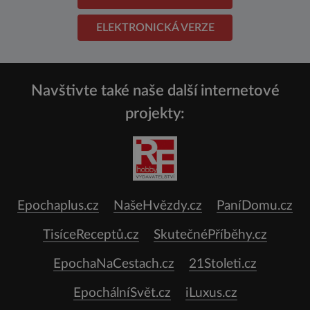
ELEKTRONICKÁ VERZE
Navštivte také naše další internetové
projekty:
Epochaplus.cz
NašeHvězdy.cz
PaníDomu.cz
TisíceReceptů.cz
SkutečnéPříběhy.cz
EpochaNaCestach.cz
21Stoleti.cz
EpochálníSvět.cz
iLuxus.cz