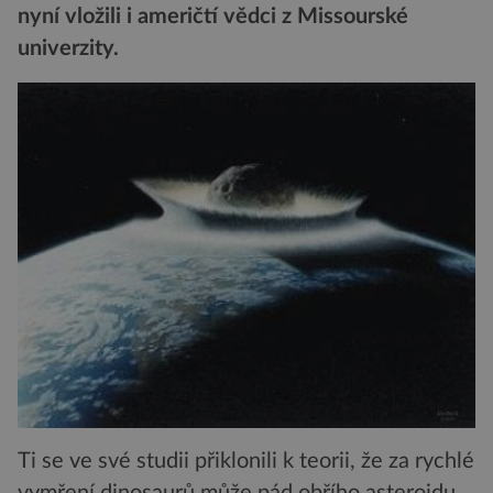
nyní vložili i američtí vědci z Missourské
univerzity.
Ti se ve své studii přiklonili k teorii, že za rychlé
vymření dinosaurů může pád obřího asteroidu.