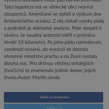
Tato hypotéza má ve vědecké obci nejvíce
stoupenců. Američané se opřeli o výzkum dna
Antlantického oceánu. Z něj získali vzorky půdy
a podrobili je důkladné analýze. Poté dospěli k
závěru, že osudný asteroid měřil v průměru
téměř 10 kilometrů. Po jeho pádu následovalo
vzedmutí oceánů, do ovzduší se dostalo
ohromné množství prachu a na Zemi nastala
dlouhá noc. Pro drtivou většinu tehdejších
živočichů to znamenalo jediné: konec jejich
života.
Autor: Martin Janda
Sdílet na Facebooku
Sdílet na X