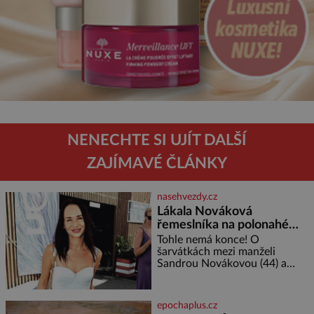
NENECHTE SI UJÍT DALŠÍ
ZAJÍMAVÉ ČLÁNKY
nasehvezdy.cz
Lákala Nováková
řemeslníka na polonahé
tělo!
Tohle nemá konce! O
šarvátkách mezi manželi
Sandrou Novákovou (44) a
Vojtěchem Moravcem (39) se
toho napsalo už hodně. Ale kdo
by doufal, že horká zem u
epochaplus.cz
herečky ze seriálu Ulice a