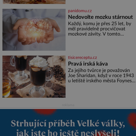
(1829–1900). Smutná událost je
ale doprovázena ohromným
panidomu.cz
dědictvím
Nedovolte mozku stárnout
Každý, komu je přes 25 let, by
měl pravidelně procvičovat
mozkové závity. V tomto
období se totiž začíná
zhoršovat paměť. Možná máte
problém vzpomenout si na
jméno kolegy z práce. Nebo
tisicereceptu.cz
marně v paměti lovíte název
Pravá irská káva
knížky, kterou jste nedávno
přečetli. Je to opravdu tak, s
Za jejího tvůrce je považován
věkem jako kdyby se paměť
Joe Sharidan, když v roce 1943
rozhodla stávkovat. Cvičte
u letiště irského města Foynes
obsluhoval Američany, kteří
kvůli špatnému počasí nemohli
pokračovat v cestě. Povzbudil
je tehdy kávou,
reklama