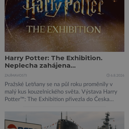
její zdroj je […]
Harry Potter: The Exhibition.
Neplecha zahájena…
ZAJÍMAVOSTI
6.8.2026
Pražské Letňany se na půl roku proměnily v
malý kus kouzelnického světa. Výstava Harry
Potter™: The Exhibition přivezla do Česka
originální filmové kostýmy a rekvizity,
Bradavice, Hagridovu chýši i učebny, ve
kterých si můžete zkusit kouzla na vlastní kůži.