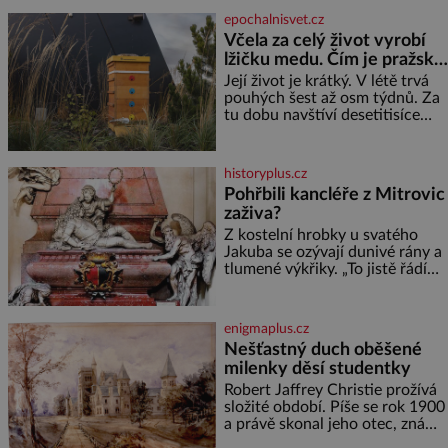
mzdová účetní a konec měsíce
epochalnisvet.cz
je pro mě vždy velice psychicky
Včela za celý život vyrobí
náročným obdobím. Od té
lžičku medu. Čím je pražský
chvíle, co máme vnoučata, mi
med ze střech tak ceněný?
dcera čím dál častěji volá o
Její život je krátký. V létě trvá
pomoc, co se hlídání týče. Dalo
pouhých šest až osm týdnů. Za
by se
tu dobu navštíví desetitisíce
květů, nalétá stovky kilometrů a
vyrobí přibližně devět gramů
medu – zhruba jednu čajovou
historyplus.cz
lžičku. Sama o sobě se může
Pohřbili kancléře z Mitrovic
zdát bezvýznamná. Teprve když
zaživa?
se spojí s dalšími desítkami tisíc
příslušnic svého včelstva,
Z kostelní hrobky u svatého
vznikne jeden z
Jakuba se ozývají dunivé rány a
nejdokonalejších organismů
tlumené výkřiky. „To jistě řádí
duch,“ myslí si pověrčiví lidé.
Ani za dvě kopy grošů by se
nikdo neodvážil podzemní
enigmaplus.cz
hrobku otevřít a její poklop tak
Nešťastný duch oběšené
raději jen skrápí svěcenou
milenky děsí studentky
vodou. Za několik dní divné
burácení skutečně ustane. Když
Robert Jaffrey Christie prožívá
o mnoho let později hrobku
složité období. Píše se rok 1900
a právě skonal jeho otec, známý
továrník William Mellis Christie