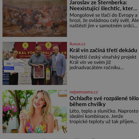
Jaroslav ze Šternberka:
režiséra vychladne,
Neexistující šlechtic, který
z Moravy vyžene Mongoly
Mongolové se tlačí do Evropy a
hrozí, že ovládnou celý svět. Ale
naštěstí jim v samotném srdci
Evropy stojí v cestě malé, ale
silné království, které dokáže
dobyvatelské hordy zastavit. Co
iluxus.cz
nedokáže žádná z asijských říší,
Král vín začíná třetí dekádu
co nedokážou Němci – to
Největší český vinařský projekt
dokáže český král. Nebo že by
Král vín ve svém již
ne? Mongolové od roku 1223
jednadvacátém ročníku
postupují podél Kaspického a
představil nejlepší domácí vína.
Azovského moře,
Ta vybírala odborná porota z
celkem 1260 vzorků od 157
vinařů. Král vín, který se – i pře
nejsemsama.cz
Ochlaďte své rozpálené tělo
během chvilky
Léto, teplo a sluníčko. Naprosto
ideální kombinace. Jenže
tropické teploty už tak příjemné
nejsou. Víte, jakými potravinami
se můžete rychle ochladit? K
dyž se nám tropy zaryjí pod