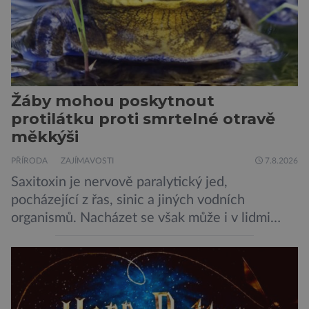
Žáby mohou poskytnout
protilátku proti smrtelné otravě
měkkýši
PŘÍRODA
ZAJÍMAVOSTI
7.8.2026
Saxitoxin je nervově paralytický jed,
pocházející z řas, sinic a jiných vodních
organismů. Nacházet se však může i v lidmi
konzumovaných mlžích, jako jsou ústřice nebo
slávky. K příznakům otravy patří paralýza
dýchacích cest, dojít však může až k udušení.
Dosud proti tomuto jedu neexistovala
protilátka, nyní ji zřejmě vědci objevili, ovšem