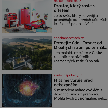
rezidenceonline.cz
kůži, hledáme úlevu v bazénu
Prostor, který roste s
nebo pomocí klimatizace. Jenže
dítětem
ne vždycky můžeme být v jejich
blízkosti. Nemusíte však zoufat.
Je to svět, který se vyvíjí a
Pokud budete mít promyšlený
proměňuje od prvních dětských
jídelníček, žadné pařáky si na
krůčků až po dospívání.
vás
Správně navržený pokoj
podporuje bezpečí, kreativitu,
soustředění i odpočinek a
epochanacestach.cz
reaguje na každou etapu života
Poznejte údolí Desné: od
a specifické potřeby dítěte. Pro
Dlouhých strání po termální
nejmenší je klíčová
prameny
jednoduchost, měkkost a
Jen málokteré místo v České
bezpečí, proto by pokoj
republice nabízí tolik
miminka měl působit především
rozmanitých zážitků na tak
klidně a útulně. Předškolní věk
malém území jako údolí řeky
je
Desné v srdci Jeseníků. Během
jediného dne můžete
skutecnepribehy.cz
nahlédnout do útrob jedné z
Hlas mě varuje před
nejvýznamnějších vodních
nebezpečím
elektráren v Evropě, vydat se na
horské hřebeny, projet se na
S manželem máme dvě děti a
koloběžce a den zakončit
dokonce jsme už prarodiči.
poznáváním památek ve
Mohla bych žít normálně, nebýt
Velkých Losinách nebo v
jedné zásadní změny, která mi
termálním
nabourala mysl. Živím se jako