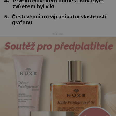
4.
Prvním člověkem domestikovaným
zvířetem byl vlk!
5.
Čeští vědci rozvíjí unikátní vlastnosti
grafenu
reklama