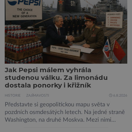
Nechte tedy mudlovské starosti přede dveřmi.
Neplecha byla zahájena. Dopis z Bradavic
možná stále nepřišel, ale […]
Jak Pepsi málem vyhrála
studenou válku. Za limonádu
dostala ponorky i křižník
HISTORIE
ZAJÍMAVOSTI
6.8.2026
Představte si geopolitickou mapu světa v
pozdních osmdesátých letech. Na jedné straně
Washington, na druhé Moskva. Mezi nimi
jaderný arzenál schopný zničit planetu