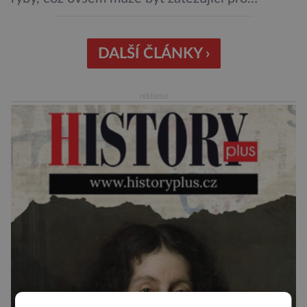
peněženku. Dobrou zprávou je, že hvězdou
doporučení se nyní staly konzervované
sardinky, které si může dovolit opravdu každý
DALŠÍ ČLÁNKY ›
„Místo toho, aby poskytovaly izolované
mononutrienty, jsou rybí konzervy kompletní
reklama
potravinou,“ říká nutriční specialista Colin
Robertson a zdůrazňuje […]