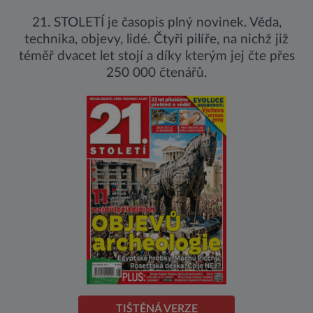
21. STOLETÍ je časopis plný novinek. Věda,
technika, objevy, lidé. Čtyři pilíře, na nichž již
téměř dvacet let stojí a díky kterým jej čte přes
250 000 čtenářů.
TIŠTĚNÁ VERZE