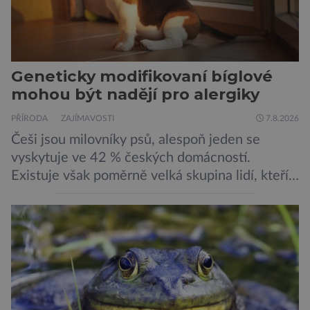
Geneticky modifikovaní bíglové
mohou být nadějí pro alergiky
PŘÍRODA
ZAJÍMAVOSTI
7.8.2026
Češi jsou milovníky psů, alespoň jeden se
vyskytuje ve 42 % českých domácností.
Existuje však poměrně velká skupina lidí, kteří
by si psa rádi pořídili, ale nemohou, protože
jsou alergičtí. Jejich imunitní systém
přecitlivěle reaguje na proteiny obsažené v
psích slinách, potu, moči a šupinkách kůže,
zachycených v srsti. Vědci nyní geneticky
upravili psy, aby […]