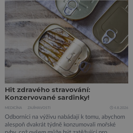
padesátkrát dokola, železná opona a miliony
vojáků v permanentní pohotovosti. A pak je tu
Donald Kendall, generální ředitel společnosti
PepsiCo, který se v květnu roku 1989 stává
admirálem flotily, jež čítá sedmnáct […]
Hit zdravého stravování:
Konzervované sardinky!
MEDICÍNA
ZAJÍMAVOSTI
4.8.2026
Odborníci na výživu nabádají k tomu, abychom
alespoň dvakrát týdně konzumovali mořské
ryby, což ovšem může být zatěžující pro