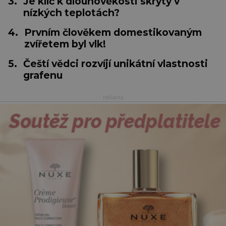
3.
Je klíč k dlouhověkosti skrytý v
nízkých teplotách?
4.
Prvním člověkem domestikovaným
zvířetem byl vlk!
5.
Čeští vědci rozvíjí unikátní vlastnosti
grafenu
reklama