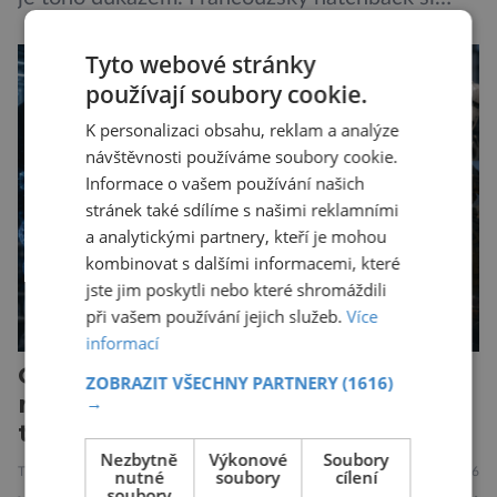
zachoval svůj atraktivní design, přidal delší
dojezd a modernější technologie, ale hlavně
Tyto webové stránky
ukazuje, že i kompaktní elektromobil může být
používají soubory cookie.
autem, se kterým bez obav vyrazíte za hranice
K personalizaci obsahu, reklam a analýze
města Peugeot se u modelu 208 trefil do
návštěvnosti používáme soubory cookie.
černého už […]
Informace o vašem používání našich
stránek také sdílíme s našimi reklamními
a analytickými partnery, kteří je mohou
kombinovat s dalšími informacemi, které
jste jim poskytli nebo které shromáždili
při vašem používání jejich služeb.
Více
informací
Od rozšířené reality po měkké
ZOBRAZIT VŠECHNY PARTNERY
(1616)
roboty. AI zmapovala nastupující
→
technologie
Nezbytně
Výkonové
Soubory
TECHNIKA
12.7.2026
nutné
soubory
cílení
soubory