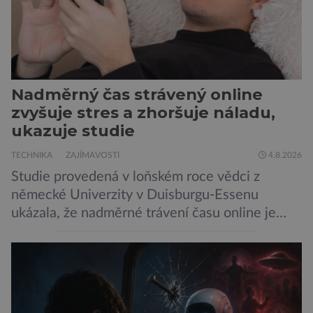
Nadměrný čas strávený online
zvyšuje stres a zhoršuje náladu,
ukazuje studie
TECHNIKA
ZAJÍMAVOSTI
4.8.2026
Studie provedená v loňském roce vědci z
německé Univerzity v Duisburgu-Essenu
ukázala, že nadměrné trávení času online je
spojeno s vyšší úrovní stresu, horší náladou a
vede k zanedbávání dalších aktivit. Zúčastnilo
se jí 900 dospělých Němců, kteří uvedli, že se v
posledním roce alespoň jednou zapojili do hraní
her, sledování pornografie, sledování sociálních