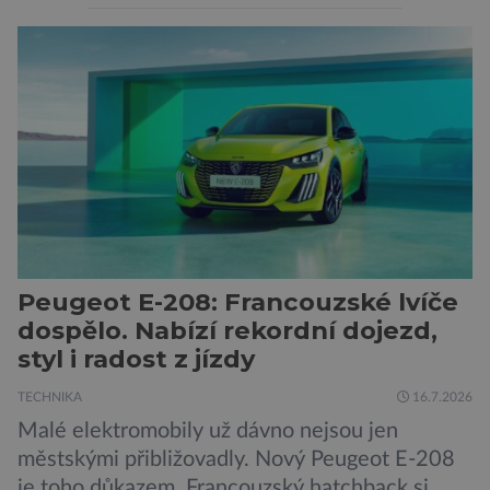
pozornosti se soustředí na chatboty,
generování obrázků nebo automatizaci práce,
bezpečnostní experti upozorňují na mnohem
méně nápadné riziko. Podle některých
odborníků by už během příštích dvou let mohly
pokročilé systémy AI výrazně usnadnit
kybernetické útoky […]
Peugeot E-208: Francouzské lvíče
dospělo. Nabízí rekordní dojezd,
styl i radost z jízdy
TECHNIKA
16.7.2026
Malé elektromobily už dávno nejsou jen
městskými přibližovadly. Nový Peugeot E-208
je toho důkazem. Francouzský hatchback si