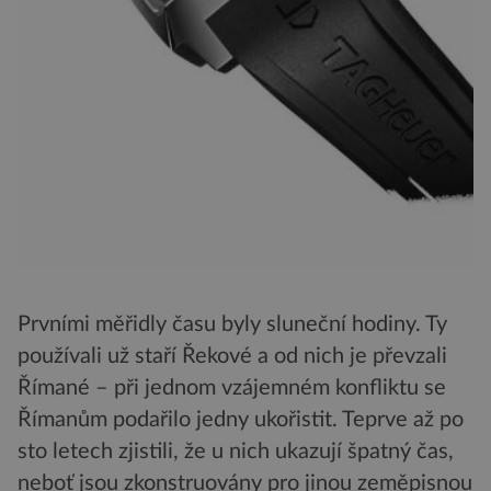
Prvními měřidly času byly sluneční hodiny. Ty
používali už staří Řekové a od nich je převzali
Římané – při jednom vzájemném konfliktu se
Římanům podařilo jedny ukořistit. Teprve až po
sto letech zjistili, že u nich ukazují špatný čas,
neboť jsou zkonstruovány pro jinou zeměpisnou