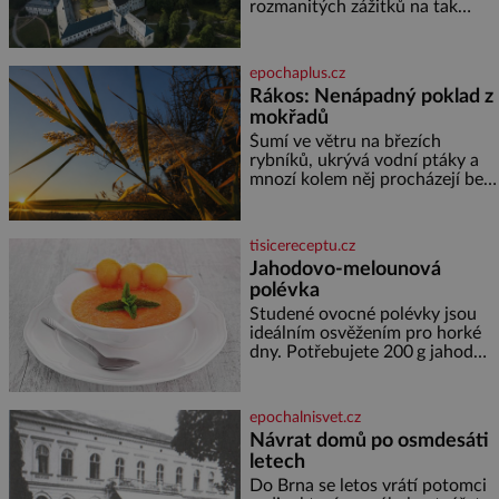
rozmanitých zážitků na tak
malém území jako údolí řeky
Desné v srdci Jeseníků. Během
jediného dne můžete
epochaplus.cz
nahlédnout do útrob jedné z
Rákos: Nenápadný poklad z
nejvýznamnějších vodních
mokřadů
elektráren v Evropě, vydat se na
horské hřebeny, projet se na
Šumí ve větru na březích
koloběžce a den zakončit
rybníků, ukrývá vodní ptáky a
poznáváním památek ve
mnozí kolem něj procházejí bez
Velkých Losinách nebo v
povšimnutí. Přesto právě rákos
termálním
pomáhal stavět domy, vyrábět
lodě, zapisovat první texty a
tisicereceptu.cz
inspiroval řadu pověstí. Tato
Jahodovo-melounová
skromná, ale užitečná rostlina
polévka
provází člověka už tisíce let.
Většina lidí vnímá rákos jen jako
Studené ovocné polévky jsou
obyčejnou kulisu letního
ideálním osvěžením pro horké
koupání. Stačí se však podívat
dny. Potřebujete 200 g jahod
600 g žlutého melounu 100 ml
sladkého dezertního vína 50 g
cukru krystal 1 lžíci medu 200 g
epochalnisvet.cz
zakysané sm
Návrat domů po osmdesáti
letech
Do Brna se letos vrátí potomci