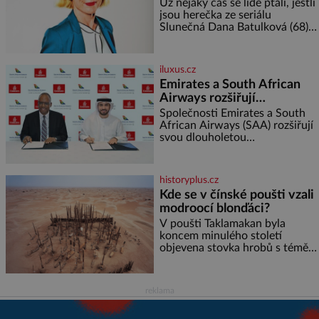
rajčata Zálivka: ✿ 4 lžíce
Už nějaký čas se lidé ptali, jestli
olivového oleje ✿ 1 lžíci
jsou herečka ze seriálu
citronové šťávy ✿ ½ stroužku
Slunečná Dana Batulková (68) a
její partner, režisér Ondřej Zajíc
(56), ještě vůbec spolu. Herečka
od sebe přítele od samého
iluxus.cz
začátku odhán
Emirates a South African
Airways rozšiřují
partnerství. Cestujícím
Společnosti Emirates a South
nově zpřístupní dalších
African Airways (SAA) rozšiřují
svou dlouholetou
devět destinací v jižní a
codesharovou spolupráci. Nová
střední Africe
reciproční dohoda zpřístupní
cestujícím devět dalších
historyplus.cz
destinací v jižní a střední Africe
Kde se v čínské poušti vzali
a u
modroocí blonďáci?
V poušti Taklamakan byla
koncem minulého století
objevena stovka hrobů s téměř
netknutými mumiemi. Všichni
mrtví byli pohřbeni s úctou a
četnými milodary. Asi nejvíc
reklama
přitom vědce zaujal hrob
tříměsíčního chlapečka s