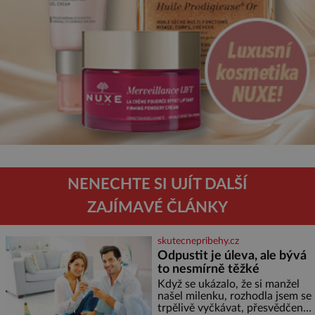
NENECHTE SI UJÍT DALŠÍ
ZAJÍMAVÉ ČLÁNKY
skutecnepribehy.cz
Odpustit je úleva, ale bývá
to nesmírně těžké
Když se ukázalo, že si manžel
našel milenku, rozhodla jsem se
trpělivě vyčkávat, přesvědčena,