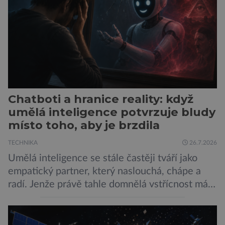
sítí […]
Chatboti a hranice reality: když
umělá inteligence potvrzuje bludy
místo toho, aby je brzdila
TECHNIKA
26.7.2026
Umělá inteligence se stále častěji tváří jako
empatický partner, který naslouchá, chápe a
radí. Jenže právě tahle domnělá vstřícnost má i
svou temnou stránku… Nová studie výzkumníků
z City University of New York a King’s College
London ukazuje, že někteří choboti, včetně