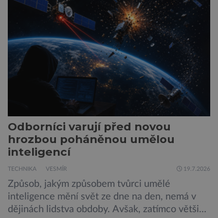
populárního systému Grok od firmy xAI Elona
Muska, mají tendenci podporovat bludné
představy […]
Odborníci varují před novou
hrozbou poháněnou umělou
inteligencí
TECHNIKA
VESMÍR
19.7.2026
Způsob, jakým způsobem tvůrci umělé
inteligence mění svět ze dne na den, nemá v
dějinách lidstva obdoby. Avšak, zatímco většina