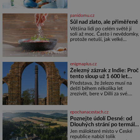
že se dříve či později vrátí k
rodině. Možná je to jedna z
nejtěžších věcí na světě. Ale
panidomu.cz
každý, kdo s tím má nějaké
Sůl nad zlato, ale přiměřeně
zkušenosti, se zapřísahá, že
Většina lidí po celém světě jí
pokud odpustíte, znatelně se
soli až moc. Často i nevědomky,
vám uleví. Když se ke mně
protože netuší, jak velké
doneslo, že si manžel pořídil
množství se jí skrývá v
milenku,
průmyslově vyráběných
potravinách, dokonce i těch
sladkých. Sůl je zdravá Ale v
enigmaplus.cz
ani ne třetinovém množství, než
Železný zázrak z Indie: Proč
je pro většinu populace běžné.
tento sloup už 1 600 let
Její základní složky– sodík a
chlór – jsou zásadní pro
nezná rez?
Představa, že železo musí na
správné hospodaření
dešti během několika let
zrezivět, bere v Dillí za své.
Uprostřed komplexu Qutb stojí
více než sedm metrů vysoký
železný sloup, který už přibližně
epochanacestach.cz
1 600 let odolává počasí
Poznejte údolí Desné: od
Dlouhých strání po termální
prameny
Jen málokteré místo v České
republice nabízí tolik