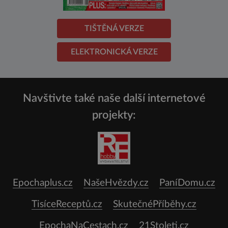
TIŠTĚNÁ VERZE
ELEKTRONICKÁ VERZE
Navštivte také naše další internetové
projekty:
Epochaplus.cz
NašeHvězdy.cz
PaníDomu.cz
TisíceReceptů.cz
SkutečnéPříběhy.cz
EpochaNaCestach.cz
21Stoleti.cz