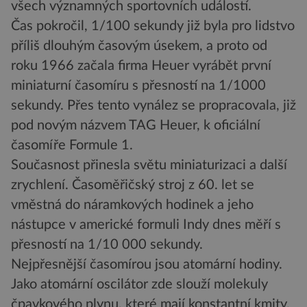
všech významných sportovních událostí.
Čas pokročil, 1/100 sekundy již byla pro lidstvo
příliš dlouhým časovým úsekem, a proto od
roku 1966 začala firma Heuer vyrábět první
miniaturní časomíru s přesností na 1/1000
sekundy. Přes tento vynález se propracovala, již
pod novým názvem TAG Heuer, k oficiální
časomíře Formule 1.
Současnost přinesla světu miniaturizaci a další
zrychlení. Časoměřičský stroj z 60. let se
vměstná do náramkových hodinek a jeho
nástupce v americké formuli Indy dnes měří s
přesností na 1/10 000 sekundy.
Nejpřesnější časomírou jsou atomární hodiny.
Jako atomární oscilátor zde slouží molekuly
čpavkového plynu, které mají konstantní kmity.