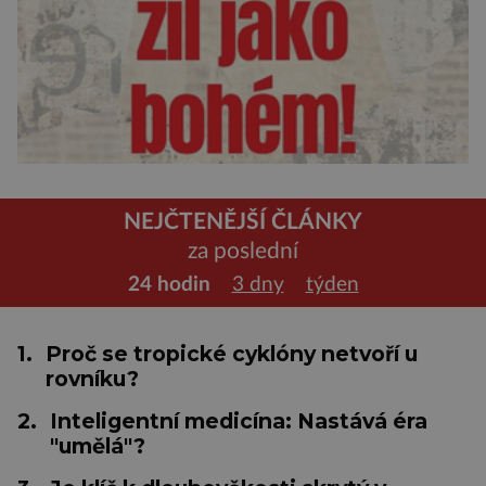
NEJČTENĚJŠÍ ČLÁNKY
za poslední
24 hodin
3 dny
týden
1.
Proč se tropické cyklóny netvoří u
rovníku?
2.
Inteligentní medicína: Nastává éra
"umělá"?