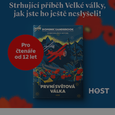
modrou filcovou čapkou, z níž
se draly blonďaté vlásky. Fakt,
že jsou těla dávných lidí
nesmírně dobře zachovalá,
přičítají odborníci zdejším
klimatickým podmínkám.
Sucho, prosolené písky a
extrémně