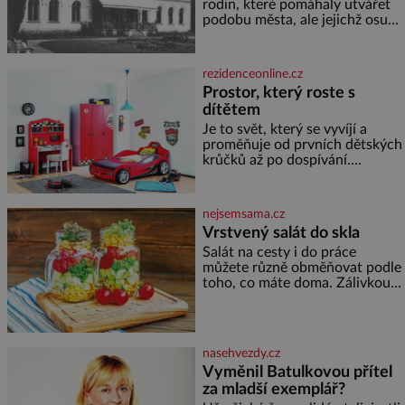
rodin, které pomáhaly utvářet
podobu města, ale jejichž osudy
dramaticky přerušila druhá
světová válka. Příběhy rodů
Placzek, Löw-Beer, Fuhrmann,
rezidenceonline.cz
Kohn a Stiassni se stanou
Prostor, který roste s
jednou z hlavních
dítětem
dramaturgických linií festivalu
židovské kultury ŠTETL FEST
Je to svět, který se vyvíjí a
2026. Některé návraty nejsou
proměňuje od prvních dětských
jednoduché. Místa, která si
krůčků až po dospívání.
člověk pamatuje z rodinných
Správně navržený pokoj
vyprávění, už dávno
podporuje bezpečí, kreativitu,
soustředění i odpočinek a
nejsemsama.cz
reaguje na každou etapu života
Vrstvený salát do skla
a specifické potřeby dítěte. Pro
Salát na cesty i do práce
nejmenší je klíčová
můžete různě obměňovat podle
jednoduchost, měkkost a
toho, co máte doma. Zálivkou
bezpečí, proto by pokoj
ho zalijte až těsně před
miminka měl působit především
podáváním, aby zeleninu
klidně a útulně. Předškolní věk
nerozmočila. Na 2 porce
je
potřebujete: ✿ 1/4 ledového
nasehvezdy.cz
nebo jiného salátu (římský salát,
Vyměnil Batulkovou přítel
polníček…) ✿ 1 malá konzerva
za mladší exemplář?
kukuřice ✿ ½ okurky ✿ 2