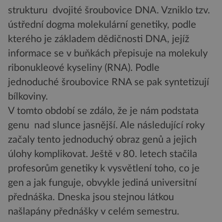
strukturu dvojité šroubovice DNA. Vzniklo tzv.
ústřední dogma molekulární genetiky, podle
kterého je základem dědičnosti DNA, jejíž
informace se v buňkách přepisuje na molekuly
ribonukleové kyseliny (RNA). Podle
jednoduché šroubovice RNA se pak syntetizují
bílkoviny.
V tomto období se zdálo, že je nám podstata
genu nad slunce jasnější. Ale následující roky
začaly tento jednoduchý obraz genů a jejich
úlohy komplikovat. Ještě v 80. letech stačila
profesorům genetiky k vysvětlení toho, co je
gen a jak funguje, obvykle jediná universitní
přednáška. Dneska jsou stejnou látkou
našlapány přednášky v celém semestru.