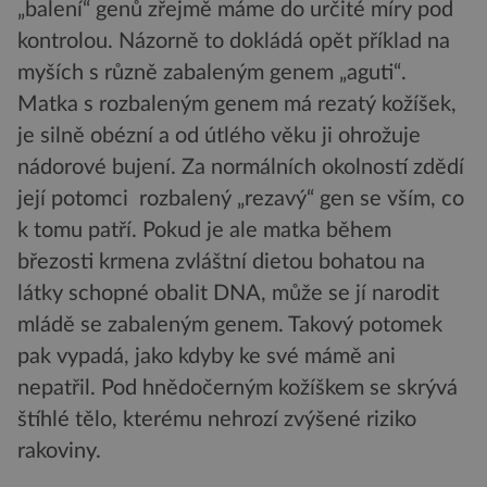
„balení“ genů zřejmě máme do určité míry pod
kontrolou. Názorně to dokládá opět příklad na
myších s různě zabaleným genem „aguti“.
Matka s rozbaleným genem má rezatý kožíšek,
je silně obézní a od útlého věku ji ohrožuje
nádorové bujení. Za normálních okolností zdědí
její potomci rozbalený „rezavý“ gen se vším, co
k tomu patří. Pokud je ale matka během
březosti krmena zvláštní dietou bohatou na
látky schopné obalit DNA, může se jí narodit
mládě se zabaleným genem. Takový potomek
pak vypadá, jako kdyby ke své mámě ani
nepatřil. Pod hnědočerným kožíškem se skrývá
štíhlé tělo, kterému nehrozí zvýšené riziko
rakoviny.