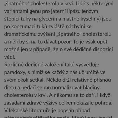
„špatného“ cholesterolu v krvi. Lidé s některými
variantami genu pro jaterní lipázu (enzym
štěpící tuky na glycerin a mastné kyseliny) jsou
po konzumaci tuků zvláště náchylní ke
dramatickému zvýšení „špatného“ cholesterolu
a měli by si na to dávat pozor. To je však opět
možné jen v případě, že o své dědičné dispozici
vědí.
Rozličné dědičné založení také vysvětluje
paradoxy, s nimiž se každý z nás už určitě ve
svém okolí setkal. Někdo drží relativně přísnou
dietu a nedaří se mu normalizovat hladiny
cholesterolu v krvi. A někomu se to daří, i když
zásadami zdravé výživy celkem okázale pohrdá.
V lékařské literatuře je popsán případ