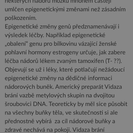
některých nádorů mozku mnohem častěji
umlčen epigenetickými změnami než zásadním
poškozením.
Epigenetické změny genů předznamenávají i
výsledek léčby. Například epigenetické
„obalení“ genu pro bílkovinu vázající ženské
pohlavní hormony estrogeny určuje, jak zabere
léčba nádorů lékem zvaným tamoxifen (T- ??).
Objevují se už i léky, které potlačují nežádoucí
epigenetické změny na dědičné informaci
nádorových buněk. Americký preparát Vidaza
brání vazbě metylových skupin na dvojitou
šroubovici DNA. Teoreticky by měl sice působit
na všechny buňky těla, ve skutečnosti si ale
přednostně vybírá za cíl nádorové buňky a
zdravé nechává na pokoji. Vidaza brání