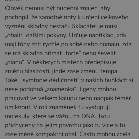
Člověk nemusí být hudební znalec, aby
pochopil, že samotné noty k určení celkového
vyznění skladby nestačí. Skladatel je musí
„obalit“ dalšími pokyny. Určuje například, zda
mají tóny znít rychle po sobě nebo pomalu, zda
se má skladba hřímat „forte“ nebo ševelit
„piano“. V některých místech předepisuje
změnu hlasitosti, jinde zase změnu tempa.
Také „symfonie dědičnosti“ v našich buňkách si
nese podobná „znaménka“. I geny mohou
pracovat ve velkém kalupu nebo naopak téměř
umlknout. V roli znamének tu vystupují
molekuly, které se vážou na DNA. Jsou
přichyceny na jejím povrchu jako tu více a tu
zase méně kompaktní obal. Často mohou zcela