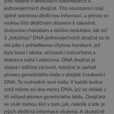
jsou rozdíly v dědičných vlastnostech u
jednovaječných dvojčat. Tito sourozenci mají
úplně totožnou dědičnou informaci, a přesto se
mohou lišit dědičným sklonem k rakovině,
duševním chorobám a dalším neduhům. Jak to?
S „totožnou“ DNA jednovaječných dvojčat se to
má jako s pohádkovou chytrou horákyní, jež
byla bosa i obuta, učesaná i rozcuchaná a
dokonce nahá i oblečená. DNA dvojčat je
stejná i odlišná zároveň, totožné je pořadí
písmen genetického kódu v dvojité šroubovici
DNA. To rozhodně není málo. V každé buňce
totiž máme asi dva metry DNA, jež se skládá z
tří miliard písmen genetického kódu. Dvojčata
se však mohou lišit v tom, jak, nakolik a kde je
jejich dědičná informace obalená. A skutečně