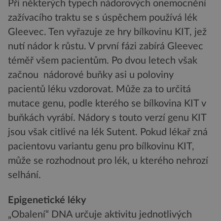
Při některých typech nádorových onemocnění
zažívacího traktu se s úspěchem používá lék
Gleevec. Ten vyřazuje ze hry bílkovinu KIT, jež
nutí nádor k růstu. V první fázi zabírá Gleevec
téměř všem pacientům. Po dvou letech však
začnou nádorové buňky asi u poloviny
pacientů léku vzdorovat. Může za to určitá
mutace genu, podle kterého se bílkovina KIT v
buňkách vyrábí. Nádory s touto verzí genu KIT
jsou však citlivé na lék Sutent. Pokud lékař zná
pacientovu variantu genu pro bílkovinu KIT,
může se rozhodnout pro lék, u kterého nehrozí
selhání.
Epigenetické léky
„Obalení“ DNA určuje aktivitu jednotlivých