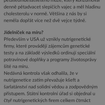
pětasedmdesátiletého muže, který konzumoval
denně pětadvacet slepičích vajec a měl hladinu
cholesterolu v normě. Většina z nás by si
neměla dopřát více než dvě vejce týdně.
Jídelníček na míru?
Především v USA už vznikly nutrigenetické
firmy, které provádějí zájemcům genetické
testy a na základě výsledků ordinují speciální
potravinové doplňky a programy životosprávy
šité na míru.
Nedávná kontrola však odhalila, že v
nutrigenetice zatím převažuje kšeft a
šarlatánství nad solidní vědou a zodpovědným
přístupem. Státní kontrolní úřad si objednal u
čtyř nutrigenetických firem celkem čtrnáct