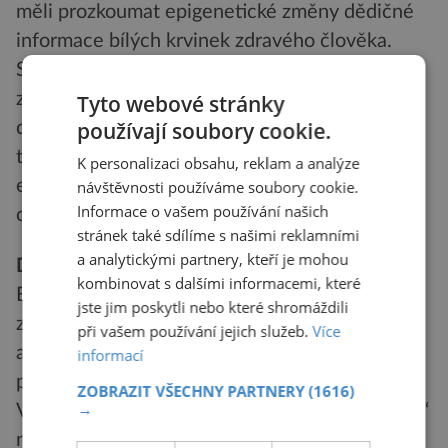
měli prozkoumat epigenetické změny dědičné
informace bílých krvinek zdravého člověka.
Spolu s nimi ale chtějí zkoumat epigenetické
změny v dědičné informaci dalších osmi či
Tyto webové stránky
používají soubory cookie.
deseti typů buněk lidského těla. Potom by
teprve mohly přijít na řadu první testy
K personalizaci obsahu, reklam a analýze
epigenetických změn, typických pro některé
návštěvnosti používáme soubory cookie.
Informace o vašem používání našich
choroby, snad cukrovky či rakoviny.
stránek také sdílíme s našimi reklamními
a analytickými partnery, kteří je mohou
DNA sbalená na „cívce“
kombinovat s dalšími informacemi, které
Epigenomické změny dědičné informace –
jste jim poskytli nebo které shromáždili
zjednodušeně řečeno „balení DNA“, jež mění
při vašem používání jejich služeb.
Více
aktivitu genů – spočívají ve dvou různých
informací
procesech.
ZOBRAZIT VŠECHNY PARTNERY
(1616)
→
V prvním jsou využívány jako „obalový materiál“
molekuly, které se napojují přímo na dvojitou