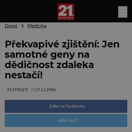
Domů
Medicína
Překvapivé zjištění: Jen
samotné geny na
dědičnost zdaleka
nestačí!
21.STOLETI
17.11.2006
Sdílet na Facebooku
Sdílet na X