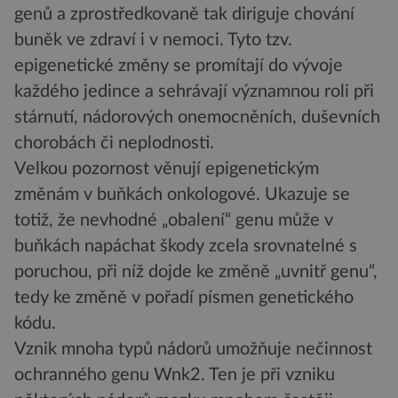
genů a zprostředkovaně tak diriguje chování
buněk ve zdraví i v nemoci. Tyto tzv.
epigenetické změny se promítají do vývoje
každého jedince a sehrávají významnou roli při
stárnutí, nádorových onemocněních, duševních
chorobách či neplodnosti.
Velkou pozornost věnují epigenetickým
změnám v buňkách onkologové. Ukazuje se
totiž, že nevhodné „obalení“ genu může v
buňkách napáchat škody zcela srovnatelné s
poruchou, při níž dojde ke změně „uvnitř genu“,
tedy ke změně v pořadí písmen genetického
kódu.
Vznik mnoha typů nádorů umožňuje nečinnost
ochranného genu Wnk2. Ten je při vzniku