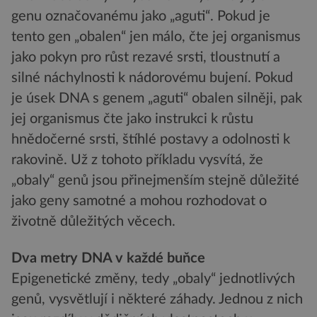
genu označovanému jako „aguti“. Pokud je
tento gen „obalen“ jen málo, čte jej organismus
jako pokyn pro růst rezavé srsti, tloustnutí a
silné náchylnosti k nádorovému bujení. Pokud
je úsek DNA s genem „aguti“ obalen silněji, pak
jej organismus čte jako instrukci k růstu
hnědočerné srsti, štíhlé postavy a odolnosti k
rakovině. Už z tohoto příkladu vysvítá, že
„obaly“ genů jsou přinejmenším stejně důležité
jako geny samotné a mohou rozhodovat o
životně důležitých věcech.
Dva metry DNA v každé buňce
Epigenetické změny, tedy „obaly“ jednotlivých
genů, vysvětlují i některé záhady. Jednou z nich