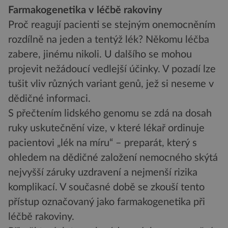
Farmakogenetika v léčbě rakoviny
Proč reagují pacienti se stejným onemocněním
rozdílně na jeden a tentýž lék? Někomu léčba
zabere, jinému nikoli. U dalšího se mohou
projevit nežádoucí vedlejší účinky. V pozadí lze
tušit vliv různých variant genů, jež si neseme v
dědičné informaci.
S přečtením lidského genomu se zdá na dosah
ruky uskutečnění vize, v které lékař ordinuje
pacientovi „lék na míru“ – preparát, který s
ohledem na dědičné založení nemocného skýtá
nejvyšší záruky uzdravení a nejmenší rizika
komplikací. V současné době se zkouší tento
přístup označovaný jako farmakogenetika při
léčbě rakoviny.