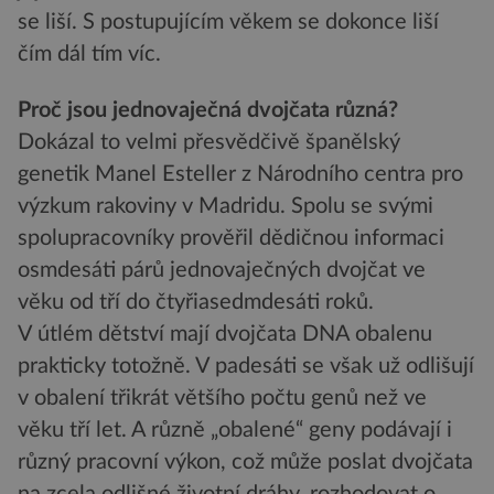
se liší. S postupujícím věkem se dokonce liší
čím dál tím víc.
Proč jsou jednovaječná dvojčata různá?
Dokázal to velmi přesvědčivě španělský
genetik Manel Esteller z Národního centra pro
výzkum rakoviny v Madridu. Spolu se svými
spolupracovníky prověřil dědičnou informaci
osmdesáti párů jednovaječných dvojčat ve
věku od tří do čtyřiasedmdesáti roků.
V útlém dětství mají dvojčata DNA obalenu
prakticky totožně. V padesáti se však už odlišují
v obalení třikrát většího počtu genů než ve
věku tří let. A různě „obalené“ geny podávají i
různý pracovní výkon, což může poslat dvojčata