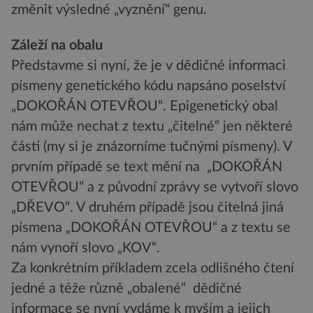
změnit výsledné „vyznění“ genu.
Záleží na obalu
Představme si nyní, že je v dědičné informaci
písmeny genetického kódu napsáno poselství
„DOKOŘÁN OTEVŘOU“. Epigenetický obal
nám může nechat z textu „čitelné“ jen některé
části (my si je znázorníme tučnými písmeny). V
prvním případě se text mění na „DOKOŘÁN
OTEVŘOU“ a z původní zprávy se vytvoří slovo
„DŘEVO“. V druhém případě jsou čitelná jiná
písmena „DOKOŘÁN OTEVŘOU“ a z textu se
nám vynoří slovo „KOV“.
Za konkrétním příkladem zcela odlišného čtení
jedné a téže různě „obalené“ dědičné
informace se nyní vydáme k myším a jejich