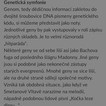
Genetická symfonie
Genom, tedy dědičnou informaci zakletou do
dvojité šroubovice DNA písmeny genetického
kódu, si můžeme představit jako noty.
Jednotlivé geny by pak vystupovaly v roli zápisu
různých skladeb. Je to velmi různorodá
„hitparáda“.
Některé geny se od sebe liší asi jako Bachova
fuga od posledního šlágru Madonny. Jiné geny
jsou si podobné jako nekonečné zástupy
starých evergreenů. Mnohé geny se sice liší,
ale na druhé straně sdílejí společné motivy.
Vzniká tak obdobná situace, jako když ve
Smetanově Vltavě narazíme na melodii,
nápadně podobnou lidové písni „Kočka leze
dírou…“.