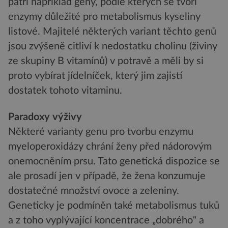
patří například geny, podle kterých se tvoří
enzymy důležité pro metabolismus kyseliny
listové. Majitelé některých variant těchto genů
jsou zvýšeně citliví k nedostatku cholinu (živiny
ze skupiny B vitamínů) v potravě a měli by si
proto vybírat jídelníček, který jim zajistí
dostatek tohoto vitaminu.
Paradoxy výživy
Některé varianty genu pro tvorbu enzymu
myeloperoxidázy chrání ženy před nádorovým
onemocněním prsu. Tato genetická dispozice se
ale prosadí jen v případě, že žena konzumuje
dostatečné množství ovoce a zeleniny.
Geneticky je podmíněn také metabolismus tuků
a z toho vyplývající koncentrace „dobrého“ a