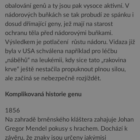
obalování genů a ty jsou pak vysoce aktivní. V
nádorových buňkách se tak probudí ze spánku i
dosud dřímající geny, jež mají na starost
ochranu těla před nádorovými buňkami.
Výsledkem je potlačení růstu nádoru. Vidaza již
byla v USA schválena například pro léčbu
„náběhů“ na leukémii, kdy sice tato „rakovina
krve“ ještě nestačila propuknout plnou silou,
ale začíná se nebezpečně rozjíždět.
Komplikovaná historie genu
1856
Na zahradě brněnského kláštera zahajuje Johan
Gregor Mendel pokusy s hrachem. Dochází k
závěru, že znaky jsou určeny jakýmisi