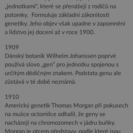
„jednotkami“, které se přenášejí z rodičů na
potomky. Formuluje základní zákonitosti
genetiky. Jeho objev však upadne v zapomnění
a lidstvo jej docení až v roce 1900.
1909
Dánský botanik Wilhelm Johanssen poprvé
používá slovo „gen“ pro jednotku spojenou s
určitým dědičným znakem. Podstata genu ale
zůstává v té době neznámá.
1910
Americký genetik Thomas Morgan při pokusech
na mušce octomilce odhalil, že geny se
nacházejí na chromozomech v jádru buňky.
Morgan je otcem představy, podle které jsou