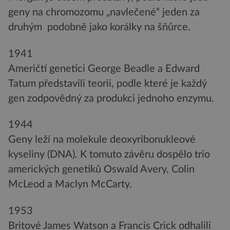
geny na chromozomu „navlečené“ jeden za
druhým podobně jako korálky na šňůrce.
1941
Američtí genetici George Beadle a Edward
Tatum představili teorii, podle které je každý
gen zodpovědný za produkci jednoho enzymu.
1944
Geny leží na molekule deoxyribonukleové
kyseliny (DNA). K tomuto závěru dospělo trio
amerických genetiků Oswald Avery, Colin
McLeod a Maclyn McCarty.
1953
Britové James Watson a Francis Crick odhalili