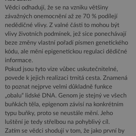
Vědci odhadují, že se na vzniku většiny
závažných onemocnění až ze 70 % podílejí
nedědičné vlivy. Z valné části to mohou být
vlivy životních podmínek, jež sice ponechávají
beze změny vlastní pořadí písmen genetického
kódu, ale mění epigenetickou regulaci dědičné
informace.
Pokud jsou tyto vize vůbec uskutečnitelné,
povede k jejich realizaci trnitá cesta. Znamená
to poznat nejprve velmi důkladně funkce
„obalu“ lidské DNA. Genom je stejný ve všech
buňkách těla, epigenom závisí na konkrétním
typu buňky, proto se neustále mění. Jeho
luštění je tedy střelbou na pohyblivý cíl.
Zatím se vědci shodují v tom, že jako první by