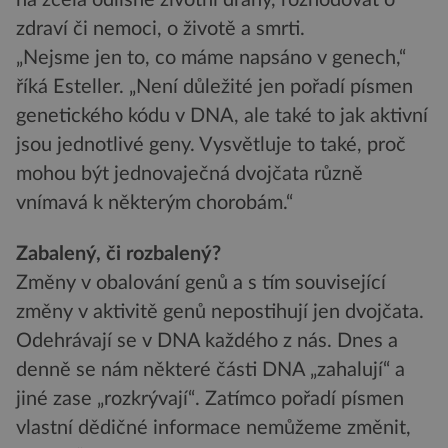
na zcela odlišné životní dráhy, rozhodovat o
zdraví či nemoci, o životě a smrti.
„Nejsme jen to, co máme napsáno v genech,“
říká Esteller. „Není důležité jen pořadí písmen
genetického kódu v DNA, ale také to jak aktivní
jsou jednotlivé geny. Vysvětluje to také, proč
mohou být jednovaječná dvojčata různě
vnímavá k některým chorobám.“
Zabalený, či rozbalený?
Změny v obalování genů a s tím související
změny v aktivitě genů nepostihují jen dvojčata.
Odehrávají se v DNA každého z nás. Dnes a
denně se nám některé části DNA „zahalují“ a
jiné zase „rozkrývají“. Zatímco pořadí písmen
vlastní dědičné informace nemůžeme změnit,